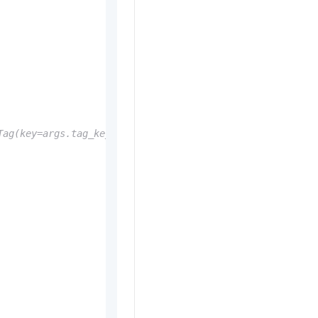
Tag(key=args.tag_key2, value=args.tag_value2)]