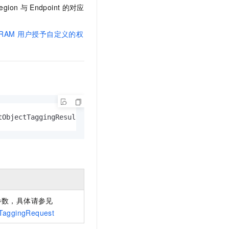
文戏情感细腻自然，动作戏激烈拳拳到肉，实现更强表演能力
支持中英文自由切换，具备更强的噪声鲁棒性
egion
与
Endpoint
的对应
云聚AI 严选权益
SSL 证书
，一键激活高效办公新体验
精选AI产品，从模型到应用全链提效
堡垒机
RAM
用户授予自定义的权
AI 用量加速计划
应用
防火墙
、识别商机，让客服更高效、服务更出色。
新老同享，达量后返
千问办公
主机安全
NEW
的智能体编程平台
一站式AI生产力平台
AI 应用及服务市场
伶鹊
企业级人与Agent协作平台，接入和调度多个数字员工
智能客服平台，对话机器人、对话分析、智能外呼
AI 应用
tObjectTaggingResult
大模型服务平台百炼 - 全妙
大模型
应用创作平台
多模态内容创作工具，已接入 DeepSeek
自然语言处理
数据标注
机器学习
参数，具体请参见
息提取
与 AI 智能体进行实时音视频通话
TaggingRequest
从文本、图片、视频中提取结构化的属性信息
构建支持视频理解的 AI 音视频实时通话应用