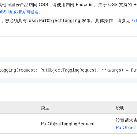
服务生态伙伴
视觉 Coding、空间感知、多模态思考等全面升级
1M上下文，专为长程任务能力而生
云工开物
企业应用
其他阿里云产品访问
OSS，请使用内网
Endpoint。关于
OSS
支持的
R
Night Plan 支持 Qwen 3.8-Max
AI 办公
NEW
Red Hat
OSS
地域和访问域名
。
30+ 款产品免费体验
夜间 5 折，Qwen/Meoo/TokenPlan 客户专享
AI智能应用
科研合作
ERP
签，您必须具有
权限。具体操作，请参见
为
堂（旗舰版）
SUSE
oss:PutObjectTagging
智能客服
AI 应用构建
大模型原生
CRM
2个月
自动承接线索
建站小程序
Qoder
大模型服务平台百炼-应用模版
OA 办公系统
HOT
NEW
面向真实软件
个人版上线、团队版降价；千问3.8-Max首发发尝鲜
丰富多元化的应用模版和解决方案
力提升
财税管理
模板建站
万有无界
大模型服务平台百炼-智能体
400电话
定制建站
的模型效果
灵活可视化地构建企业级 Agent
tagging(request: PutObjectTaggingRequest, **kwargs) → Pu
方案
广告营销
模板小程序
秒悟
人工智能平台 PAI
定制小程序
云端极速 AI 
新一代 AI 视频生成模型，深度适配广告营销等场景
AI Native 的算法工程平台，一站式完成建模、训练、推理服务部署
APP 开发
建站系统
类型
说明
设置请求
AI 应用
10分钟微调：让0.6B模型媲美235B模型
多模态数据信
PutObjectTaggingRequest
PutObject
依托云原生高可用架构,实现Dify私有化部署
用1%尺寸在特定领域达到大模型90%以上效果