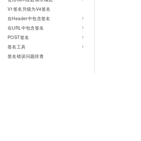
V1签名升级为V4签名
在Header中包含签名
在URL中包含签名
POST签名
签名工具
签名错误问题排查
为什么选择阿里云
大模型
产品和定
什么是云计算
千问大模型
全部产品