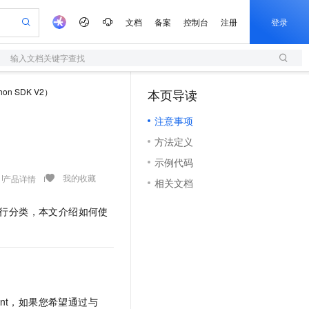
文档
备案
控制台
注册
登录
输入文档关键字查找
验
作计划
器
AI 活动
专业服务
服务伙伴合作计划
开发者社区
加入我们
服务平台百炼
阿里云 OPC 创新助力计划
on SDK V2）
本页导读
（1）
一站式生成采购清单，支持单品或批量购买
S
io：打造专属 AI 语音助手
S产品伙伴计划（繁花）
峰会
造的大模型服务与应用开发平台
轻量应用服务器
一句话生成原生可编辑精美 PPT 文稿
AI 生产力先锋
Al MaaS 服务伙伴赋能合作
域名
博文
Careers
至高可申请百万元
注意事项
性可伸缩的云计算服务
开启高性价比 AI 编程新体验
Qwen-Audio-3.0-Realtime 端到端实时语音角色扮演
输入一句话想法, 轻松生成专业的 PPT
先锋实践拓展 AI 生产力的边界
快速构建应用程序和网站，即刻迈出上云第一步
Token 补贴，五大权
计划
海大会
伙伴信用分合作计划
商标
问答
社会招聘
方法定义
益加速 OPC 成功
S
eek-V4-Pro
数字证书管理服务（原SSL证书）
一键部署幻兽帕鲁游戏服务器
飞天发布时刻
HOT
划
备案
电子书
校园招聘
示例代码
pSeek-V4-Pro
视频创作，一键激活电商全链路生产力
全托管，含MySQL、PostgreSQL、SQL Server、MariaDB多引擎
实现全站HTTPS，呈现可信的WEB访问
一键购买专属联机服务器，轻松开启游戏
所见，即是所愿
更多支持
我的收藏
产品详情
划
公司注册
镜像站
相关文档
视频生成
语音识别与合成
专属 QwenPaw
短信服务
漫剧工坊：一站式动画创作平台
AI 实训营
HOT
合作伙伴培训与认证
划
上云迁移
的智能体编程平台
站生成，高效打造优质广告素材
从聊天伙伴进化为能主动干活的本地数字员工
快速生产连贯的高质量长漫剧
从基础到进阶，Agent 创客手把手教你
国内短信简单易用，安全可靠，秒级触达，全球覆盖200+国家和地区。
t）进行分类，本文介绍如何使
e-1.1-T2V
Qwen3-TTS-Flash
lScope
我要反馈
查询合作伙伴
畅细腻的高质量视频
离线语音合成大模型，多语言方言自适应，低延迟高稳定
n Alibaba Cloud ISV 合作
代维服务
olarDB
建企业门户网站
大数据开发治理平台 DataWorks
10 分钟搭建微信、支付宝小程序
创新加速
ope
登录合作伙伴管理后台
我要建议
站，无忧落地极速上线
以可视化方式快速构建移动和 PC 门户网站
100%兼容MySQL、PostgreSQL，兼容Oracle，支持集中和分布式
高效部署网站，快速应用到小程序
Data Agent 驱动的一站式 Data+AI 开发治理平台
e-1.1-I2V
Cosyvoice-V3-Flash
安全
畅自然，细节丰富
高表现力语音合成大模型，语音克隆听感自然
我要投诉
上云场景组合购
伴
边界网络安全防护产品
漫剧创作，剧本、分镜、视频高效生成
覆盖90%+业务场景，专享组合折扣价
2V
VPN
Fun-ASR
oint，如果您希望通过与