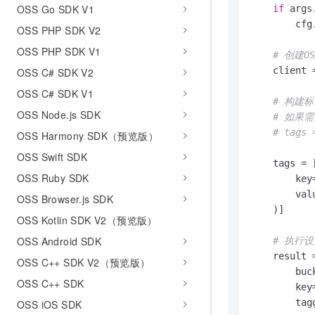
OSS Go SDK V1
if
 args
        cfg
OSS PHP SDK V2
OSS PHP SDK V1
# 创建O
    client 
OSS C# SDK V2
OSS C# SDK V1
# 构建
OSS Node.js SDK
# 如果
# tags 
OSS Harmony SDK（预览版）
OSS Swift SDK
    tags = [
OSS Ruby SDK
        key
        val
OSS Browser.js SDK
    )]

OSS Kotlin SDK V2（预览版）
OSS Android SDK
# 执行
    result 
OSS C++ SDK V2（预览版）
        buc
OSS C++ SDK
        key=
        tag
OSS iOS SDK