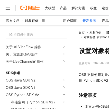
关于Service操作
大模型
产品
解决方案
权益
定价
关于Region操作
关于Bucket操作
官方文档
对象存储
用户指南
开发参考
产品
关于Object操作
大模型
产品
解决方案
权益
定价
云市场
伙伴
服务
了解阿里云
精选产品
精选解决方案
普惠上云
产品定价
精选商城
成为销售伙伴
售前咨询
为什么选择阿里云
千问AI平台
关于 OSS Vectors 操作
对象存储
S
首页
了解云产品的定价详情
对象标签（Python 
大模型服务平台百炼
千问办公，解锁你的工作
普惠上云 官方力荐
分销伙伴
在线服务
网站建设
什么是云计算
大
关于 OSS Tables 操作
大模型服务与应用平台
企业级Agent产品，直接
云服务器38元/年起，超
咨询伙伴
多端小程序
技术领先
关于 AI VibeFlow 操作
设置对象标签
云上成本管理
售后服务
千问大模型
Agency Agents：拥
官方推荐返现计划
大模型
大模型
关于资源池QoS操作
精选产品
精选解决方案
Salesforce 国际版订阅
稳定可靠
管理和优化成本
多元化、高性能、安全可靠
推荐新用户得奖励，单订单
销售伙伴合作计划
关于LiveChannel的操作
自助服务
更新时间：
2025-07-30
友盟天域
安全合规
人工智能与机器学习
AI
文本生成
无影云电脑
HappyHorse 打造一
云工开物
无影生态合作计划
在线服务
SDK参考
观测云
分析师报告
随时随地安全接入的云上超
高校专属算力普惠，学生认
计算
互联网应用开发
OSS
支持使用对象标
Qwen3.8-Max
HOT
Salesforce On Alibaba C
工单服务
OSS Java SDK V2
用
Python SDK V2
智能体时代全能旗舰模型
Tuya 物联网平台阿里云
研究报告与白皮书
云解析DNS
快速拥有专属 OpenClaw
Consulting Partner 合
大数据
容器
免费试用
OSS Java SDK V1
短信专区
蓝凌 OA
Qwen3.7-Plus
AI 大模型销售与服务生
现代化应用
存储
注意事项
OSS Python SDK V2
天池大赛
能看、能想、能动手的多模
云原生大数据计算服务 Max
解决方案免费试用 新老
电子合同
存储空间（Python SDK V2）
面向分析的企业级SaaS模
最高领取价值200元试用
安全
网络与CDN
AI 算法大赛
Qwen3-VL-Plus
本文示例代码
畅捷通