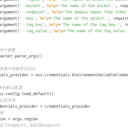
argument(
'--bucket'
, 
help
=
'The name of the bucket.'
, req
argument(
'--endpoint'
, 
help
=
'The domain names that other
argument(
'--key'
, 
help
=
'The name of the object.'
, requir
argument(
'--tag_key'
, 
help
=
'The name of the tag key.'
, r
argument(
'--tag_value'
, 
help
=
'The name of the tag value.
命令行参数
parser.parse_args()

境变量中加载凭证信息
ials_provider = oss.credentials.EnvironmentVariableCreden
DK的默认配置
ss.config.load_default()

凭证提供者
dentials_provider = credentials_provider

域
ion = args.region

了endpoint，则设置endpoint