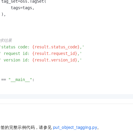
 tag_set=oss.TagSet(

     tags=tags,

),

请求结果
'status code: 
{result.status_code}
,'
' request id: 
{result.request_id}
,'
' version id: 
{result.version_id}
,'
 == 
"__main__"
:

标签的完整示例代码，请参见
put_object_tagging.py
。