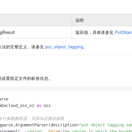
一个 AI 助手
即刻拥有 DeepSeek-R1 满血版
超强辅助，Bol
在企业官网、通讯软件中为客户提供 AI 客服
多种方案随心选，轻松解锁专属 DeepSeek
说明
gResult
返回值，具体请参见
PutObje
方法的完整定义，请参见
put_object_tagging
。
码设置指定文件的标签信息。
abacloud_oss_v2 
as
 oss

命令行参数解析器，并添加必要的参数
gparse.ArgumentParser(description=
"put object tagging sa
argument(
'--region'
, 
help
=
'The region in which the bucke