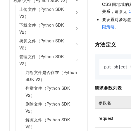
对象/文件（Python SDK V2）
OSS
同地域的
AI 产品 免费试用
网络
安全
云开发大赛
上传文件（Python SDK
Tableau 订阅
关系，请参见
1亿+ 大模型 tokens 和 
V2）
可观测
入门学习赛
中间件
要设置对象标
AI空中课堂在线直播课
140+云产品 免费试用
下载文件（Python SDK
大模型服务
限策略
。
上云与迁云
产品新客免费试用，最长1
数据库
V2）
生态解决方案
千问AI平台-Token Plan
企业出海
拷贝文件（Python SDK
大模型ACA认证体验
大数据计算
方法定义
V2）
助力企业全员 AI 认知与能
行业生态解决方案
政企业务
媒体服务
千问AI平台-模型体验
管理文件（Python SDK
开发者生态解决方案
在线体验全尺寸、多种模态
V2）
企业服务与云通信
put_object_
AI 开发和 AI 应用解决
判断文件是否存在（Python
Happy 系列大模型
域名与网站
SDK V2）
请求参数列表
列举文件（Python SDK
终端用户计算
V2）
Serverless
参数名
大模型解决方案
删除文件（Python SDK
V2）
开发工具
快速部署 Dify，高效搭建 
request
解冻文件（Python SDK
迁移与运维管理
V2）