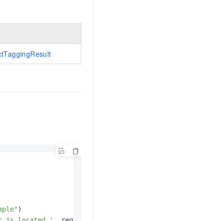
t.diy 一步搞定创意建站
构建大模型应用的安全防护体系
通过自然语言交互简化开发流程,全栈开发支持
通过阿里云安全产品对 AI 应用进行安全防护
ctTaggingResult
mple"
)

t is located.'
, required=
True
)
