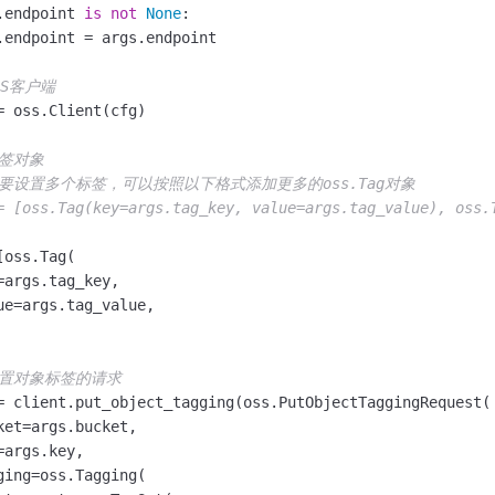
.endpoint 
is
not
None
:

.endpoint = args.endpoint

SS客户端
= oss.Client(cfg)

标签对象
需要设置多个标签，可以按照以下格式添加更多的oss.Tag对象
= [oss.Tag(key=args.tag_key, value=args.tag_value), oss.
oss.Tag(

=args.tag_key,

ue=args.tag_value,

设置对象标签的请求
= client.put_object_tagging(oss.PutObjectTaggingRequest(

ket=args.bucket,

args.key,

ging=oss.Tagging(
