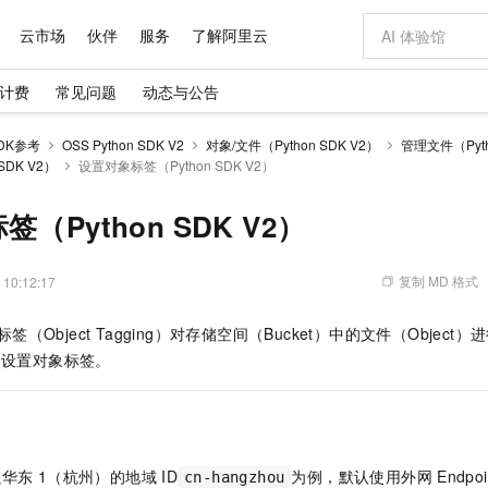
云市场
伙伴
服务
了解阿里云
计费
常见问题
动态与公告
AI 特惠
数据与 API
成为产品伙伴
企业增值服务
最佳实践
价格计算器
AI 场景体
基础软件
产品伙伴合
阿里云认证
市场活动
配置报价
大模型
DK参考
OSS Python SDK V2
对象/文件（Python SDK V2）
管理文件（Pyth
自助选配和估算价格
SDK V2）
设置对象标签（Python SDK V2）
新方式
域名与网站
睿译宝，AI翻译排版一步到位
智启 AI 普惠权益
产品生态集成认证中心
企业支持计划
云上春晚
千问官方 MaaS 平台，为开发者和 Agent 而生，新用户赠送 1 亿 + tokens 额度
云服务器 EC
Qwen Aud
AI Coding
阿里云Maa
2026 阿里云
为企业打
数据集
Windows
大模型认证
模型
NEW
NEW
交付可用成果
值低价云产品抢先购
提供智能易用的域名与建站服务
上传文档即自动完成翻译和格式还原
至高享 1亿+免费 tokens，加速 Al 应用落地
安全可靠、弹
智能编程，一键
产品生态伙伴
专家技术服务
云上奥运之旅
弹性计算合作
阿里云中企出
手机三要素
宝塔 Linux
全部认证
（Python SDK V2）
价格优势
有专属领域专家
对象存储 OSS
GLM-5.2：长任务时代开源旗舰模型
阿里云 OPC 创新助力计划
云数据库 RD
即刻拥有 DeepS
AI 电商营销
产品生态伙伴工作台
企业增值服务台
云栖战略参考
云存储合作计
云栖大会
身份实名认证
CentOS
训练营
推动算力普惠，释放技术红利
的大模型服务
最高返9万
多领域专家智能体,一键组建 AI 虚拟交付团队
至高百万元 Token 补贴，加速一人公司成长
稳定、安全、高性价比、高性能的云存储服务
真正可用的 1M 上下文,一次完成代码全链路开发
轻松解锁专属 Dee
从图文生成到
复制 MD 格式
 10:12:17
云上的中国
数据库合作计
活动全景
短信
Docker
图片和
站式影视创作平台
人工智能平台 PAI
Hermes Agent，打造自进化智能体
Token Plan 模型订阅计划
Qoder
5 分钟轻松部署
AI 广告创作
企业成长
大模型
NEW
信息公告
看见新力量
云网络合作计
OCR 文字识别
JAVA
级电脑
证享300元代金券
可视化编排打通从文字构思到成片全链路闭环
一站式AI开发、训练和推理服务
自主进化，持久记忆，越用越聪明
Qwen3.8-Max 首发尝鲜，限时加量 10 倍，夜间低至2折
面向真实软件
图文、视频一
签（Object Tagging）对存储空间（Bucket）中的文件（Objec
Kimi-K3
HappyHors
NEW
魔搭 Mode
loud
服务实践
官网公告
设置对象标签。
Kimi 最新旗舰模型，长程编程与推理利器
让文字生成流
金融模力时刻
Salesforce O
版
发票查验
全能环境
Qoder CN
Claude Code + GStack 打造工程团队
千问办公，限时限量积分加倍
云原生数据库 P
低代码高效构
AI 建站
NEW
作计划
计划
创新中心
魔搭 ModelSc
健康状态
让AI从“聊天伙伴”进化为能干活的“数字员工”
覆盖公网/内网、递归/权威、移动APP等全场景解析服务
安装技能 GStack，拥有专属 AI 工程团队
你的AI工作搭子，覆盖日常办公高频场景
基于千问大模型等，支持代码智能生成、研发智能问答
0 代码专业建
客户案例
天气预报查询
操作系统
Deepseek-v4-pro
HappyHors
态合作计划
态智能体模型
旗舰 MoE 大模型，百万上下文与顶尖推理能力
图生视频，流
Compute
同享
容器服务 Kubernetes 版 ACK
万小智 AI 建站低至 15元/月
云防火墙
AI 短剧/漫剧
快递物流查询
WordPress
成为服务伙
高校合作
式云数据仓库
点，立即开启云上创新
提供一站式管理容器应用的 K8s 服务
送.CN域名，送备案服务码
云原生的云上
AI助力短剧
GLM-5.2
Wan2.7-T
以华东
1（杭州）的地域
ID
为例，默认使用外网
Endp
cn-hangzhou
Ubuntu