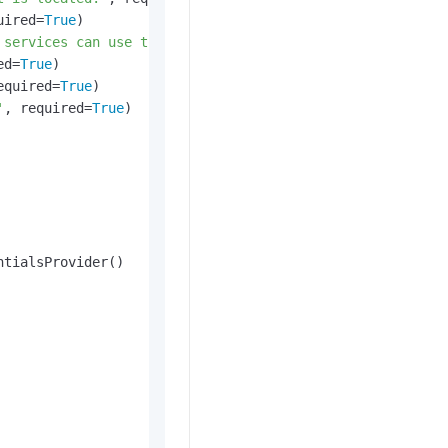
uired=
True
)

 services can use to access OSS'
)

ed=
True
)

equired=
True
)

'
, required=
True
)

tialsProvider()
