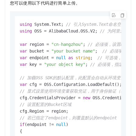
您可以使用以下代码进行简单上传。
using
 System.Text; 
// 引入System.Text命名空间
using
 OSS = AlibabaCloud.OSS.V2; 
// 为阿里云OSS
var
 region = 
"cn-hangzhou"
; 
// 必须项，设置Bucke
var
 bucket = 
"your bucket name"
;  
// 必须项，设置
var
 endpoint = 
null
as
string
;  
// 可选项，指定访问O
var
 key = 
"your object key"
; 
// 必须项，指定上传的对
// 加载OSS SDK的默认配置，此配置会自动从环境变量中读取
var
// 显式设置使用环境变量获取凭证，用于身份验证（格式：OSS_ACCE
cfg.CredentialsProvider = 
new
// 设置配置的Bucket区域
// 若已指定了endpoint，则覆盖默认的endpoint
if
(endpoint != 
null
)

{
