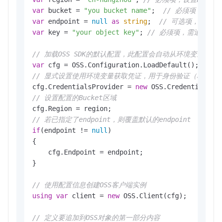
var
 bucket = 
"you bucket name"
;  
// 必须项，设置目
var
 endpoint = 
null
as
string
;  
// 可选项，指定访问O
var
 key = 
"your object key"
; 
// 必须项，需追加的对象名
// 加载OSS SDK的默认配置，此配置会自动从环境变量中读取
var
// 显式设置使用环境变量获取凭证，用于身份验证（格式：OSS_ACCE
cfg.CredentialsProvider = 
new
// 设置配置的Bucket区域
// 若已指定了endpoint，则覆盖默认的endpoint
if
(endpoint != 
null
)

{

    cfg.Endpoint = endpoint;

} 

// 使用配置信息创建OSS客户端实例
using
var
 client = 
new
 OSS.Client(cfg);

// 定义要追加到OSS对象的第一部分内容