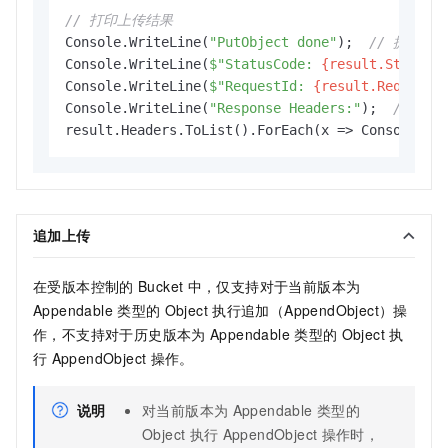
// 打印上传结果
Console.WriteLine(
"PutObject done"
);  
// 提示操
Console.WriteLine(
$"StatusCode: 
{result.StatusC
Console.WriteLine(
$"RequestId: 
{result.RequestI
Console.WriteLine(
"Response Headers:"
);  
// 响
result.Headers.ToList().ForEach(x => Console.Wr
追加上传
在受版本控制的
Bucket
中，仅支持对于当前版本为
Appendable
类型的
Object
执行追加（AppendObject）操
作，不支持对于历史版本为
Appendable
类型的
Object
执
行
AppendObject
操作。
说明
对当前版本为
Appendable
类型的
Object
执行
AppendObject
操作时，