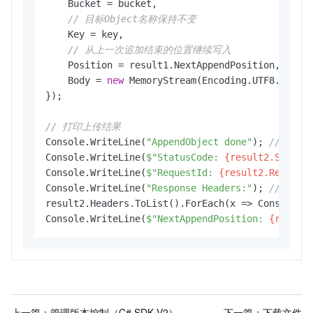
    Bucket = bucket,

// 目标Object名称保持不变
    Key = key,

// 从上一次追加结束的位置继续写入
    Position = result1.NextAppendPosition,

    Body = 
new
 MemoryStream(Encoding.UTF8.GetByt
});

// 打印上传结果
Console.WriteLine(
"AppendObject done"
); 
// 提示
Console.WriteLine(
$"StatusCode: 
{result2.Status
Console.WriteLine(
$"RequestId: 
{result2.Request
Console.WriteLine(
"Response Headers:"
); 
// 响应
result2.Headers.ToList().ForEach(x => Console.W
Console.WriteLine(
$"NextAppendPosition: 
{result
上一篇：
管理版本控制（C# SDK V2）
下一篇：
下载文件