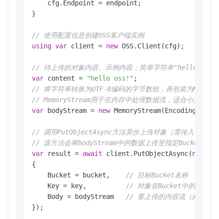
    cfg.Endpoint = endpoint;

}

// 使用配置信息创建OSS客户端实例
using
var
 client = 
new
 OSS.Client(cfg);

// 待上传的对象内容。示例内容：简单字符串"hello os
var
 content = 
"hello oss!"
// 将字符串转换为UTF-8编码的字节数组，再包装为MemorySt
// MemoryStream用于在内存中处理数据流，适合小文件上传
var
 bodyStream = 
new
 MemoryStream(Encoding.UTF8.
// 调用PutObjectAsync方法异步上传对象（需传入包含Bu
// 该方法会将bodyStream中的数据上传至指定Bucket的K
var
 result = 
await
 client.PutObjectAsync(
new
 OSS
{

    Bucket = bucket,    
// 目标Bucket名称
    Key = key,          
// 对象在Bucket中的唯一Ke
    Body = bodyStream   
// 要上传的内容流（此处为
});
