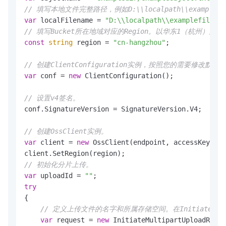
// 填写本地文件完整路径，例如D:\\localpath\\exa
var
 localFilename = 
"D:\\localpath\\examplefile.tx
// 填写Bucket所在地域对应的Region。以华东1（杭州）为例，Re
const
string
 region = 
"cn-hangzhou"
;

// 创建ClientConfiguration实例，按照您的需要修改默认
var
 conf = 
new
 ClientConfiguration();

// 设置v4签名。
conf.SignatureVersion = SignatureVersion.V4;

// 创建OssClient实例。
var
 client = 
new
 OssClient(endpoint, accessKeyId, 
// 初始化分片上传。
var
 uploadId = 
""
try
{

// 定义上传文件的名字和所属存储空间。在InitiateMultip
var
 request = 
new
 InitiateMultipartUploadReque