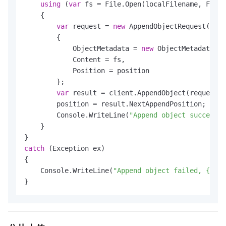
using
 (
var
 fs = File.Open(localFilename, FileM
    {

var
 request = 
new
 AppendObjectRequest(buck
        {

            ObjectMetadata = 
new
 ObjectMetadata(),

            Content = fs,

            Position = position

        };

var
 result = client.AppendObject(request);

        position = result.NextAppendPosition;

        Console.WriteLine(
"Append object succeeded
    }

catch
 (Exception ex)

{

    Console.WriteLine(
"Append object failed, {0}"
,
}