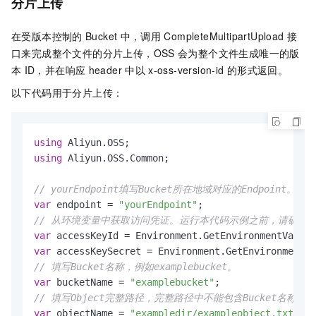
分片上传
在受版本控制的
Bucket
中，调用
CompleteMultipartUpload
接
口来完成整个文件的分片上传，OSS
会为整个文件生成唯一的版
本
ID，并在响应
header
中以
x-oss-version-id
的形式返回。
以下代码用于分片上传：
using
using
 Aliyun.OSS.Common;

// yourEndpoint填写Bucket所在地域对应的Endpoint。以华东
var
 endpoint = 
"yourEndpoint"
// 从环境变量中获取访问凭证。运行本代码示例之前，请确保已设置环境变量O
var
 accessKeyId = Environment.GetEnvironmentVariab
var
 accessKeySecret = Environment.GetEnvironmentVa
// 填写Bucket名称，例如examplebucket。
var
 bucketName = 
"examplebucket"
// 填写Object完整路径，完整路径中不能包含Bucket名称，例如exa
var
 objectName = 
"exampledir/exampleobject.txt"