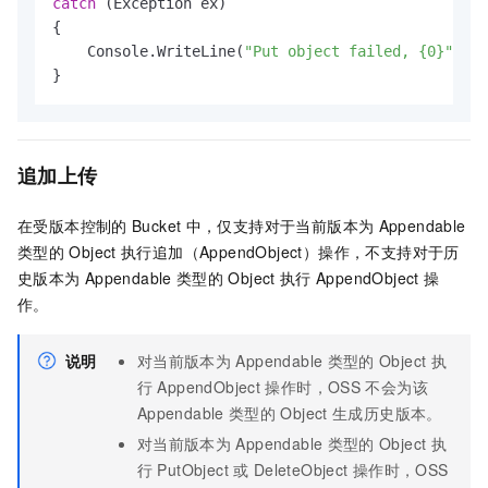
catch
 (Exception ex)

{

    Console.WriteLine(
"Put object failed, {0}"
, ex
}
追加上传
在受版本控制的
Bucket
中，仅支持对于当前版本为
Appendable
类型的
Object
执行追加（AppendObject）操作，不支持对于历
史版本为
Appendable
类型的
Object
执行
AppendObject
操
作。
说明
对当前版本为
Appendable
类型的
Object
执
行
AppendObject
操作时，OSS
不会为该
Appendable
类型的
Object
生成历史版本。
对当前版本为
Appendable
类型的
Object
执
行
PutObject
或
DeleteObject
操作时，OSS