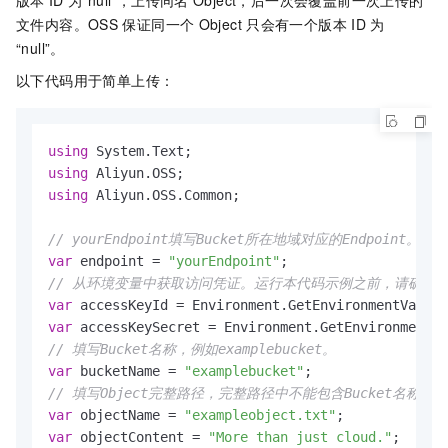
版本
ID
为“null”，上传同名
Object，后一次会覆盖前一次上传的
文件内容。OSS
保证同一个
Object
只会有一个版本
ID
为
“null”。
以下代码用于简单上传：
using
using
using
 Aliyun.OSS.Common;

// yourEndpoint填写Bucket所在地域对应的Endpoint。以华东
var
 endpoint = 
"yourEndpoint"
// 从环境变量中获取访问凭证。运行本代码示例之前，请确保已设置环境变量O
var
 accessKeyId = Environment.GetEnvironmentVariab
var
 accessKeySecret = Environment.GetEnvironmentVa
// 填写Bucket名称，例如examplebucket。
var
 bucketName = 
"examplebucket"
// 填写Object完整路径，完整路径中不能包含Bucket名称，例如exa
var
 objectName = 
"exampleobject.txt"
var
 objectContent = 
"More than just cloud."