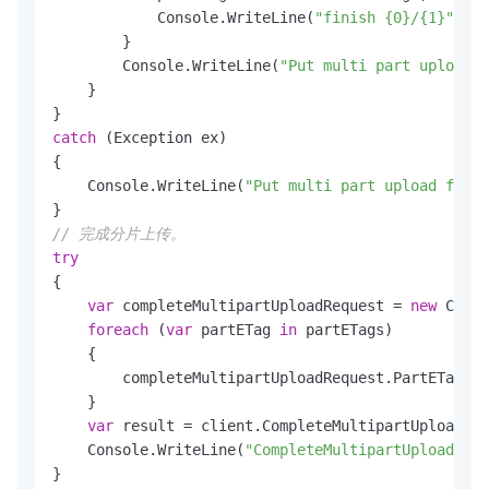
            Console.WriteLine(
"finish {0}/{1}"
, pa
        }

        Console.WriteLine(
"Put multi part upload s
    }

catch
 (Exception ex)

{

    Console.WriteLine(
"Put multi part upload faile
// 完成分片上传。
try
{

var
 completeMultipartUploadRequest = 
new
 Compl
foreach
 (
var
 partETag 
in
 partETags)

    {

        completeMultipartUploadRequest.PartETags.A
    }

var
 result = client.CompleteMultipartUpload(co
    Console.WriteLine(
"CompleteMultipartUpload suc