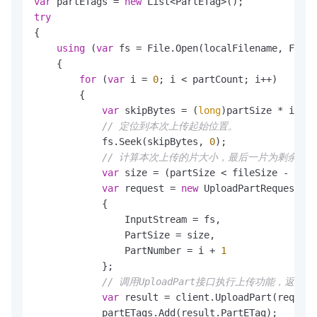
var
 partETags = 
new
try
{

using
 (
var
 fs = File.Open(localFilename, FileM
    {

for
 (
var
 i = 
0
; i < partCount; i++)

        {

var
 skipBytes = (
long
)partSize * i;

// 定位到本次上传起始位置。
            fs.Seek(skipBytes, 
0
);

// 计算本次上传的片大小，最后一片为剩余的
var
 size = (partSize < fileSize - skip
var
 request = 
new
 UploadPartRequest(bu
            {

                InputStream = fs,

                PartSize = size,

                PartNumber = i + 
1
            };

// 调用UploadPart接口执行上传功能，返回
var
 result = client.UploadPart(request
            partETags.Add(result.PartETag);
