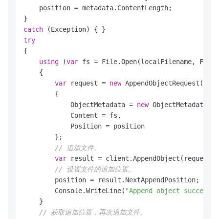
    position = metadata.ContentLength;

catch
try
{

using
 (
var
 fs = File.Open(localFilename, FileM
    {

var
 request = 
new
 AppendObjectRequest(buck
        {

            ObjectMetadata = 
new
 ObjectMetadata(),

            Content = fs,

            Position = position

        };

// 追加文件。
var
 result = client.AppendObject(request);

// 设置文件的追加位置。
        position = result.NextAppendPosition;

        Console.WriteLine(
"Append object succeeded
    }

// 获取追加位置，再次追加文件。