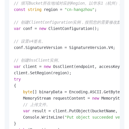
// 填写Bucket所在地域对应的Region。以华东1（杭州）为例，Re
const
string
 region = 
"cn-hangzhou"
;

// 创建ClientConfiguration实例，按照您的需要修改默认
var
 conf = 
new
 ClientConfiguration();

// 设置v4签名。
conf.SignatureVersion = SignatureVersion.V4;

// 创建OssClient实例。
var
 client = 
new
 OssClient(endpoint, accessKeyId, 
try
{

byte
[] binaryData = Encoding.ASCII.GetBytes(ob
    MemoryStream requestContent = 
new
 MemoryStream
// 上传文件。
var
 result = client.PutObject(bucketName, obje
    Console.WriteLine(
"Put object succeeded versio