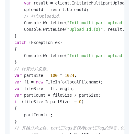
var
 result = client.InitiateMultipartUpload(re
    uploadId = result.UploadId;

// 打印UploadId。
    Console.WriteLine(
"Init multi part upload succ
    Console.WriteLine(
"Upload Id:{0}"
, result.Uplo
catch
 (Exception ex)

{

    Console.WriteLine(
"Init multi part upload fail
// 计算分片总数。
var
 partSize = 
100
 * 
1024
var
 fi = 
new
var
var
if
 (fileSize % partSize != 
0
)

{

    partCount++;

// 开始分片上传。partETags是保存partETag的列