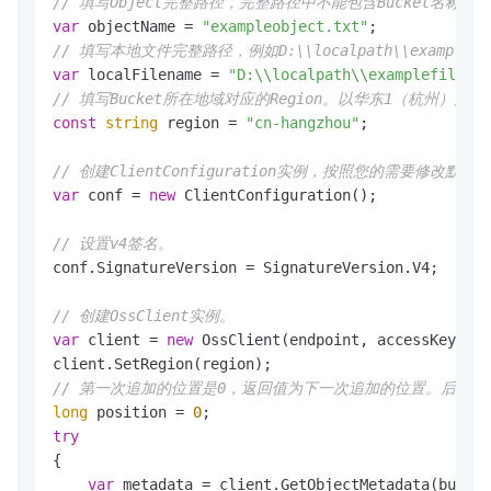
// 填写Object完整路径，完整路径中不能包含Bucket名称，例如exa
var
 objectName = 
"exampleobject.txt"
// 填写本地文件完整路径，例如D:\\localpath\\exa
var
 localFilename = 
"D:\\localpath\\examplefile.tx
// 填写Bucket所在地域对应的Region。以华东1（杭州）为例，Re
const
string
 region = 
"cn-hangzhou"
;

// 创建ClientConfiguration实例，按照您的需要修改默认
var
 conf = 
new
 ClientConfiguration();

// 设置v4签名。
conf.SignatureVersion = SignatureVersion.V4;

// 创建OssClient实例。
var
 client = 
new
 OssClient(endpoint, accessKeyId, 
// 第一次追加的位置是0，返回值为下一次追加的位置。后续
long
 position = 
0
try
{

var
 metadata = client.GetObjectMetadata(bucket