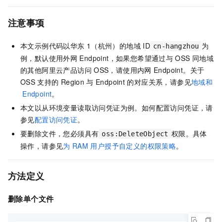
注意事项
本文示例代码以华东
1（杭州）的地域
ID
为
cn-hangzhou
例，默认使用外网
Endpoint，如果您希望通过与
OSS
同地域
的其他阿里云产品访问
OSS，请使用内网
Endpoint。关于
OSS
支持的
Region
与
Endpoint
的对应关系，请参见
地域和
Endpoint
。
本文以从环境变量读取访问凭证为例。如何配置访问凭证，请
参见
配置访问凭证
。
要删除文件，您必须具有
权限。具体
oss:DeleteObject
操作，请参见
为
RAM
用户授予自定义的权限策略
。
方法定义
删除单个文件