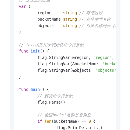
var
 (

	region     
string
// 存储区域
	bucketName 
string
// 存储空间名称
	objects    
string
// 对象名称列表（逗号分
)

// init函数用于初始化命令行参数
func
init
()
 {

	flag.StringVar(&region, 
"region"
, 
""
, 
"
	flag.StringVar(&bucketName, 
"bucket"
, 
"
	flag.StringVar(&objects, 
"objects"
, 
""
,
}

func
main
()
 {

// 解析命令行参数
	flag.Parse()

// 检查bucket名称是否为空
if
len
(bucketName) == 
0
 {

		flag.PrintDefaults()
