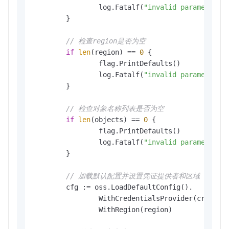
		log.Fatalf(
"invalid parameters,
	}

// 检查region是否为空
if
len
(region) == 
0
 {

		flag.PrintDefaults()

		log.Fatalf(
"invalid parameters,
	}

// 检查对象名称列表是否为空
if
len
(objects) == 
0
 {

		flag.PrintDefaults()

		log.Fatalf(
"invalid parameters,
	}

// 加载默认配置并设置凭证提供者和区域
	cfg := oss.LoadDefaultConfig().

		WithCredentialsProvider(credentials.NewEnvironmentVariableCredentialsProvider()).

		WithRegion(region)
