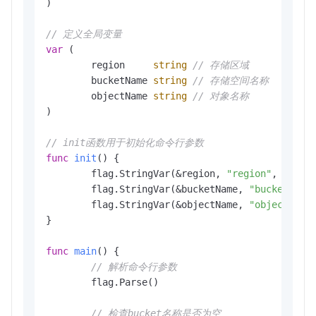
)

// 定义全局变量
var
 (

	region     
string
// 存储区域
	bucketName 
string
// 存储空间名称
	objectName 
string
// 对象名称
)

// init函数用于初始化命令行参数
func
init
()
 {

	flag.StringVar(&region, 
"region"
, 
""
, 
"
	flag.StringVar(&bucketName, 
"bucket"
, 
"
	flag.StringVar(&objectName, 
"object"
, 
"
}

func
main
()
 {

// 解析命令行参数
	flag.Parse()

// 检查bucket名称是否为空