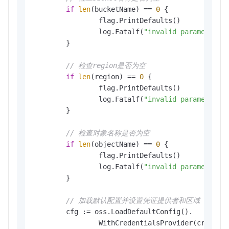
if
len
(bucketName) == 
0
 {

		flag.PrintDefaults()

		log.Fatalf(
"invalid parameters,
	}

// 检查region是否为空
if
len
(region) == 
0
 {

		flag.PrintDefaults()

		log.Fatalf(
"invalid parameters,
	}

// 检查对象名称是否为空
if
len
(objectName) == 
0
 {

		flag.PrintDefaults()

		log.Fatalf(
"invalid parameters,
	}

// 加载默认配置并设置凭证提供者和区域
	cfg := oss.LoadDefaultConfig().

		WithCredentialsProvider(credentials.NewEnvironmentVariableCredentialsProvider()).
