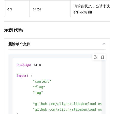
请求的状态，当请求失败
err
error
err 不为 nil
示例代码
删除单个文件
package
 main

import
 (

"context"
"flag"
"log"
"github.com/aliyun/alibabacloud-oss-go-
"github.com/aliyun/alibabacloud-oss-go-