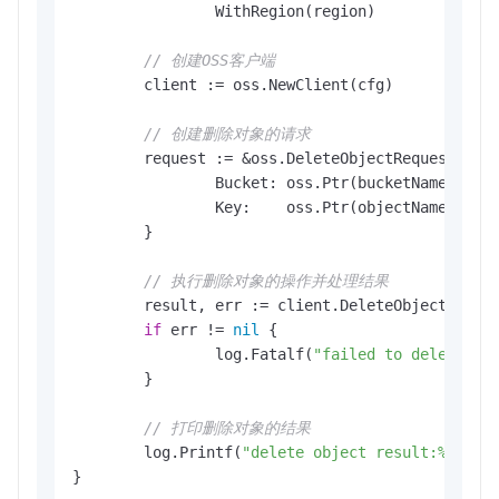
		WithRegion(region)

// 创建OSS客户端
	client := oss.NewClient(cfg)

// 创建删除对象的请求
	request := &oss.DeleteObjectRequest{

		Bucket: oss.Ptr(bucketName), 
/
		Key:    oss.Ptr(objectName), 
//
	}

// 执行删除对象的操作并处理结果
	result, err := client.DeleteObject(context.TODO(), request)

if
 err != 
nil
 {

		log.Fatalf(
"failed to delete ob
	}

// 打印删除对象的结果
	log.Printf(
"delete object result:%#v\n"