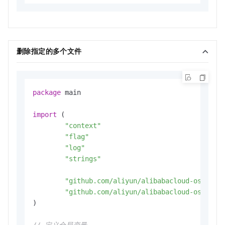
删除指定的多个文件
package
 main

import
 (

"context"
"flag"
"log"
"strings"
"github.com/aliyun/alibabacloud-oss-go-
"github.com/aliyun/alibabacloud-oss-go-
)

// 定义全局变量