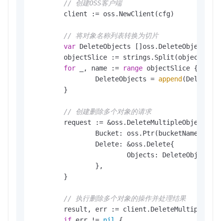
// 创建OSS客户端
	client := oss.NewClient(cfg)

// 将对象名称列表转换为切片
var
 DeleteObjects []oss.DeleteObject

	objectSlice := strings.Split(objects, 
"
for
 _, name := 
range
 objectSlice {

		DeleteObjects = 
append
(DeleteObj
	}

// 创建删除多个对象的请求
	request := &oss.DeleteMultipleObjectsRequest{

		Bucket: oss.Ptr(bucketName), 
/
		Delete: &oss.Delete{

			Objects: DeleteObjects,
		},

	}

// 执行删除多个对象的操作并处理结果
	result, err := client.DeleteMultipleObjects(context.TODO(), request)

if
 err != 
nil
 {
