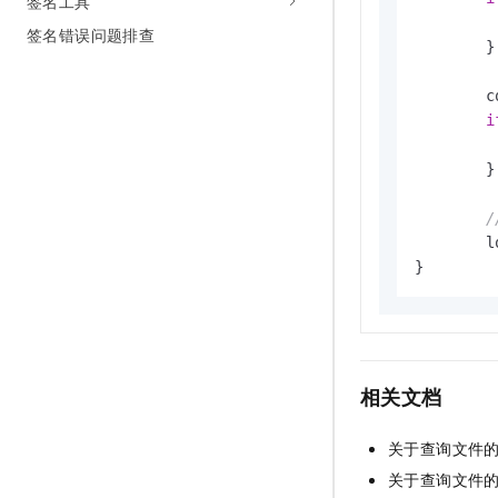
签名工具
签名错误问题排查
	}

	content, err := io.ReadAll(result.Body)

i
	}

	
相关文档
关于查询文件
关于查询文件