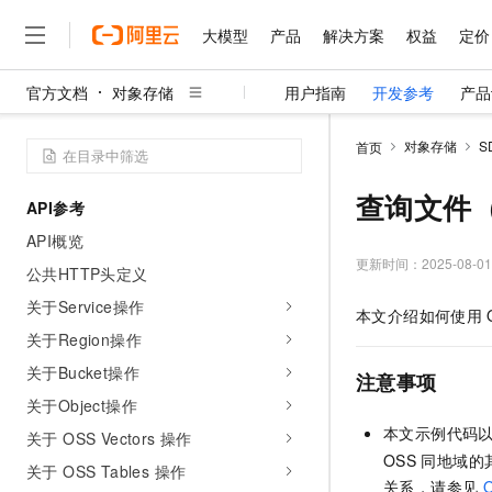
大模型
产品
解决方案
权益
定价
官方文档
对象存储
用户指南
开发参考
产品
大模型
产品
解决方案
权益
定价
云市场
伙伴
服务
了解阿里云
精选产品
精选解决方案
普惠上云
产品定价
精选商城
成为销售伙伴
售前咨询
为什么选择阿里云
千问AI平台
对象存储
S
首页
了解云产品的定价详情
大模型服务平台百炼
千问办公，解锁你的工作
普惠上云 官方力荐
分销伙伴
在线服务
网站建设
什么是云计算
大
大模型服务与应用平台
企业级Agent产品，直接
云服务器38元/年起，超
查询文件（G
API参考
咨询伙伴
多端小程序
技术领先
云上成本管理
售后服务
千问大模型
Agency Agents：拥
官方推荐返现计划
大模型
API概览
大模型
精选产品
精选解决方案
Salesforce 国际版订阅
稳定可靠
管理和优化成本
多元化、高性能、安全可靠
推荐新用户得奖励，单订单
更新时间：
2025-08-01
销售伙伴合作计划
公共HTTP头定义
自助服务
友盟天域
安全合规
人工智能与机器学习
AI
文本生成
无影云电脑
HappyHorse 打造一
云工开物
关于Service操作
本文介绍如何使用
无影生态合作计划
在线服务
观测云
分析师报告
随时随地安全接入的云上超
高校专属算力普惠，学生认
计算
互联网应用开发
关于Region操作
Qwen3.8-Max
HOT
Salesforce On Alibaba C
工单服务
智能体时代全能旗舰模型
Tuya 物联网平台阿里云
研究报告与白皮书
关于Bucket操作
云解析DNS
快速拥有专属 OpenClaw
Consulting Partner 合
注意事项
大数据
容器
免费试用
短信专区
关于Object操作
蓝凌 OA
Qwen3.7-Plus
AI 大模型销售与服务生
现代化应用
存储
天池大赛
本文示例代码
能看、能想、能动手的多模
关于 OSS Vectors 操作
云原生大数据计算服务 Max
解决方案免费试用 新老
电子合同
OSS
同地域的
面向分析的企业级SaaS模
最高领取价值200元试用
安全
关于 OSS Tables 操作
网络与CDN
AI 算法大赛
Qwen3-VL-Plus
畅捷通
关系，请参见