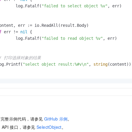
		log.Fatalf(
"failed to select object %v"
, err)

f
 err != 
nil
 {

		log.Fatalf(
"failed to read object %v"
, err)

// 打印选择对象的结果
log.Printf(
"select object result:%#v\n"
, 
string
(content))

的完整示例代码，请参见
GitHub
示例
。
的
API
接口，请参见
SelectObject
。