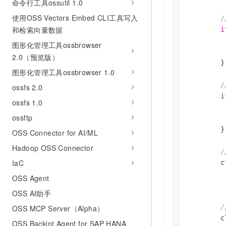
命令行工具ossutil 1.0
使用OSS Vectors Embed CLI工具写入
/
和检索向量数据
i
		flag.PrintD
图形化管理工具ossbrowser
2.0（预览版）
	}

图形化管理工具ossbrowser 1.0
/
ossfs 2.0
i
ossfs 1.0
		flag.PrintD
ossftp
	}

OSS Connector for AI/ML
Hadoop OSS Connector
IaC
	cfg := oss.LoadDefaultConfig().

		WithCredentialsProvider(credentials.NewEnvironm
OSS Agent
		WithRegion
OSS AI助手
/
OSS MCP Server（Alpha）
	client := oss.NewClient(cfg)

OSS Backint Agent for SAP HANA