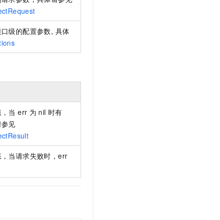
t.diy 一步搞定创意建站
构建大模型应用的安全防护体系
ectRequest
通过自然语言交互简化开发流程,全栈开发支持
通过阿里云安全产品对 AI 应用进行安全防护
口级的配置参数, 具体
tions
当 err 为
nil 时有
请参见
ectResult
，当请求失败时，err