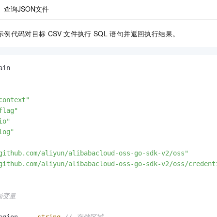
查询JSON文件
示例代码对目标
CSV
文件执行
SQL
语句并返回执行结果。
ain

context"
flag"
io"
log"
github.com/aliyun/alibabacloud-oss-go-sdk-v2/oss"
github.com/aliyun/alibabacloud-oss-go-sdk-v2/oss/credent
局变量