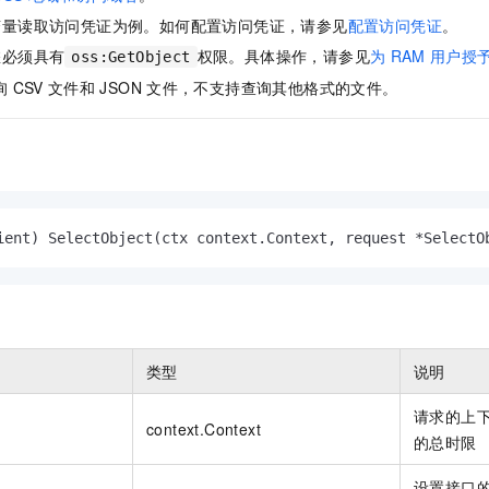
服务生态伙伴
视觉 Coding、空间感知、多模态思考等全面升级
1M上下文，专为长程任务能力而生
云工开物
企业应用
Night Plan 支持 Qwen 3.8-Max
AI 办公
NEW
变量读取访问凭证为例。如何配置访问凭证，请参见
配置访问凭证
。
Red Hat
30+ 款产品免费体验
夜间 5 折，Qwen/Meoo/TokenPlan 客户专享
AI智能应用
科研合作
您必须具有
权限。具体操作，请参见
为
RAM
用户授
oss:GetObject
ERP
堂（旗舰版）
SUSE
智能客服
询
CSV
文件和
JSON
文件，不支持查询其他格式的文件。
AI 应用构建
大模型原生
CRM
2个月
自动承接线索
建站小程序
Qoder
大模型服务平台百炼-应用模版
OA 办公系统
HOT
NEW
面向真实软件
个人版上线、团队版降价；千问3.8-Max首发发尝鲜
丰富多元化的应用模版和解决方案
力提升
财税管理
模板建站
万有无界
大模型服务平台百炼-智能体
400电话
定制建站
的模型效果
灵活可视化地构建企业级 Agent
ient)
 SelectObject(ctx context.Context, request *SelectO
方案
广告营销
模板小程序
秒悟
人工智能平台 PAI
定制小程序
云端极速 AI 
新一代 AI 视频生成模型，深度适配广告营销等场景
AI Native 的算法工程平台，一站式完成建模、训练、推理服务部署
APP 开发
类型
说明
建站系统
请求的上
context.Context
AI 应用
10分钟微调：让0.6B模型媲美235B模型
多模态数据信
的总时限
依托云原生高可用架构,实现Dify私有化部署
用1%尺寸在特定领域达到大模型90%以上效果
设置接口