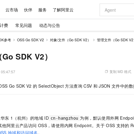
云市场
伙伴
服务
了解阿里云
计费
常见问题
动态与公告
AI 特惠
数据与 API
成为产品伙伴
企业增值服务
最佳实践
价格计算器
AI 场景体
基础软件
产品伙伴合
阿里云认证
市场活动
配置报价
大模型
DK参考
OSS Go SDK V2
对象/文件（Go SDK V2）
管理文件（Go SDK V
自助选配和估算价格
新方式
域名与网站
睿译宝，AI翻译排版一步到位
智启 AI 普惠权益
产品生态集成认证中心
企业支持计划
云上春晚
千问官方 MaaS 平台，为开发者和 Agent 而生，新用户赠送 1 亿 + tokens 额度
云服务器 EC
Qwen Aud
AI Coding
阿里云Maa
2026 阿里云
为企业打
数据集
Windows
大模型认证
模型
NEW
NEW
交付可用成果
值低价云产品抢先购
提供智能易用的域名与建站服务
上传文档即自动完成翻译和格式还原
至高享 1亿+免费 tokens，加速 Al 应用落地
安全可靠、弹
智能编程，一键
o SDK V2）
产品生态伙伴
专家技术服务
云上奥运之旅
弹性计算合作
阿里云中企出
手机三要素
宝塔 Linux
全部认证
价格优势
有专属领域专家
对象存储 OSS
GLM-5.2：长任务时代开源旗舰模型
阿里云 OPC 创新助力计划
云数据库 RD
即刻拥有 DeepS
AI 电商营销
产品生态伙伴工作台
企业增值服务台
云栖战略参考
云存储合作计
云栖大会
身份实名认证
CentOS
训练营
推动算力普惠，释放技术红利
的大模型服务
最高返9万
多领域专家智能体,一键组建 AI 虚拟交付团队
至高百万元 Token 补贴，加速一人公司成长
稳定、安全、高性价比、高性能的云存储服务
真正可用的 1M 上下文,一次完成代码全链路开发
轻松解锁专属 Dee
从图文生成到
复制 MD 格式
 05:47:57
云上的中国
数据库合作计
活动全景
短信
Docker
图片和
站式影视创作平台
人工智能平台 PAI
Hermes Agent，打造自进化智能体
Token Plan 模型订阅计划
Qoder
5 分钟轻松部署
AI 广告创作
企业成长
大模型
NEW
信息公告
OSS Go SDK V2
的
SelectObject
方法查询
CSV
和
JSON
文件中的数
看见新力量
云网络合作计
OCR 文字识别
JAVA
级电脑
证享300元代金券
可视化编排打通从文字构思到成片全链路闭环
一站式AI开发、训练和推理服务
自主进化，持久记忆，越用越聪明
Qwen3.8-Max 首发尝鲜，限时加量 10 倍，夜间低至2折
面向真实软件
图文、视频一
Kimi-K3
HappyHors
NEW
魔搭 Mode
loud
服务实践
官网公告
Kimi 最新旗舰模型，长程编程与推理利器
让文字生成流
金融模力时刻
Salesforce O
版
发票查验
全能环境
Qoder CN
Claude Code + GStack 打造工程团队
千问办公，限时限量积分加倍
云原生数据库 P
低代码高效构
AI 建站
NEW
作计划
计划
创新中心
魔搭 ModelSc
健康状态
让AI从“聊天伙伴”进化为能干活的“数字员工”
覆盖公网/内网、递归/权威、移动APP等全场景解析服务
安装技能 GStack，拥有专属 AI 工程团队
你的AI工作搭子，覆盖日常办公高频场景
基于千问大模型等，支持代码智能生成、研发智能问答
0 代码专业建
客户案例
天气预报查询
操作系统
Deepseek-v4-pro
HappyHors
态合作计划
以华东
1（杭州）的地域
ID
为例，默认使用外网
Endp
态智能体模型
旗舰 MoE 大模型，百万上下文与顶尖推理能力
图生视频，流
cn-hangzhou
Compute
同享
容器服务 Kubernetes 版 ACK
万小智 AI 建站低至 15元/月
云防火墙
AI 短剧/漫剧
快递物流查询
WordPress
成为服务伙
高校合作
其他阿里云产品访问
OSS，请使用内网
Endpoint。关于
OSS
支持的
R
式云数据仓库
点，立即开启云上创新
提供一站式管理容器应用的 K8s 服务
送.CN域名，送备案服务码
云原生的云上
AI助力短剧
GLM-5.2
Wan2.7-T
Ubuntu
OSS
地域和访问域名
。