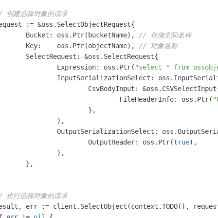
// 创建选择对象的请求
		Bucket: oss.Ptr(bucketName), 
// 存储空间名称
		Key:    oss.Ptr(objectName), 
// 对象名称
.SelectRequest{

			Expression: oss.Ptr(
"select * from ossobj
lect: oss.InputSerializationSelect{

Input: &oss.CSVSelectInput{

					FileHeaderInfo: oss.Ptr(
"
		},

	},

elect: oss.OutputSerializationSelect{

				OutputHeader: oss.Ptr(
true
),

	},

},

// 执行选择对象的请求
f
 err != 
nil
 {
