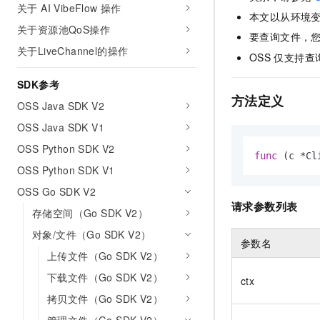
关于 AI VibeFlow 操作
AI 产品 免费试用
网络
安全
云开发大赛
本文以从环境
Tableau 订阅
1亿+ 大模型 tokens 和 
关于资源池QoS操作
要查询文件，
可观测
入门学习赛
中间件
AI空中课堂在线直播课
关于LiveChannel的操作
140+云产品 免费试用
OSS
仅支持查
大模型服务
上云与迁云
产品新客免费试用，最长1
数据库
SDK参考
生态解决方案
千问AI平台-Token Plan
企业出海
方法定义
大模型ACA认证体验
大数据计算
OSS Java SDK V2
助力企业全员 AI 认知与能
行业生态解决方案
OSS Java SDK V1
政企业务
媒体服务
千问AI平台-模型体验
开发者生态解决方案
OSS Python SDK V2
在线体验全尺寸、多种模态
func
(c *Cl
企业服务与云通信
OSS Python SDK V1
AI 开发和 AI 应用解决
Happy 系列大模型
域名与网站
OSS Go SDK V2
请求参数列表
存储空间（Go SDK V2）
终端用户计算
对象/文件（Go SDK V2）
参数名
Serverless
大模型解决方案
上传文件（Go SDK V2）
开发工具
下载文件（Go SDK V2）
ctx
快速部署 Dify，高效搭建 
拷贝文件（Go SDK V2）
迁移与运维管理