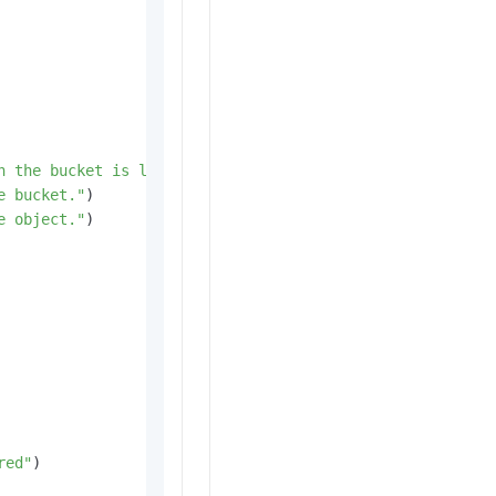
h the bucket is located."
)

e bucket."
)

e object."
)

red"
)
