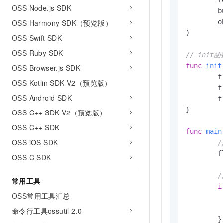
	
OSS Node.js SDK
	
OSS Harmony SDK（预览版）
	
)

OSS Swift SDK
OSS Ruby SDK
// ini
func
init
OSS Browser.js SDK
	
OSS Kotlin SDK V2（预览版）
	
OSS Android SDK
	
}

OSS C++ SDK V2（预览版）
OSS C++ SDK
func
main
OSS iOS SDK
	flag.Parse()

OSS C SDK
/
常用工具
i
OSS常用工具汇总
		flag.PrintD
命令行工具ossutil 2.0
	}
