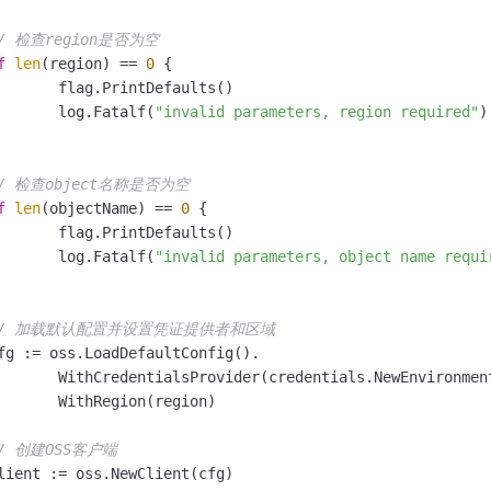
/ 检查region是否为空
f
len
(region) == 
0
 {

efaults()

		log.Fatalf(
"invalid parameters, region required"
)

/ 检查object名称是否为空
f
len
(objectName) == 
0
 {

efaults()

		log.Fatalf(
"invalid parameters, object name requi
// 加载默认配置并设置凭证提供者和区域
entVariableCredentialsProvider()).

(region)

/ 创建OSS客户端