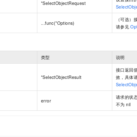
*SelectObjectRequest
一个 AI 助手
即刻拥有 DeepSeek-R1 满血版
超强辅助，Bol
SelectObj
在企业官网、通讯软件中为客户提供 AI 客服
多种方案随心选，轻松解锁专属 DeepSeek
（可选）接
...func(*Options)
请参见
Op
类型
说明
接口返回值，
*SelectObjectResult
效，具体
SelectObj
请求的状态
error
不为 nil