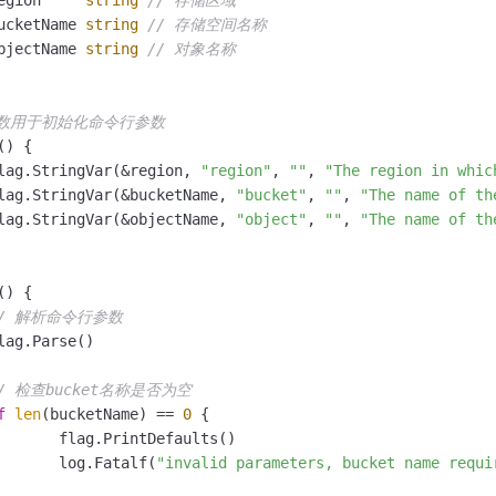
region     
string
// 存储区域
bucketName 
string
// 存储空间名称
objectName 
string
// 对象名称
t函数用于初始化命令行参数
()
 {

flag.StringVar(&region, 
"region"
, 
""
, 
"The region in whic
flag.StringVar(&bucketName, 
"bucket"
, 
""
, 
"The name of th
flag.StringVar(&objectName, 
"object"
, 
""
, 
"The name of th
()
 {

// 解析命令行参数
/ 检查bucket名称是否为空
f
len
(bucketName) == 
0
 {

efaults()

		log.Fatalf(
"invalid parameters, bucket name requi