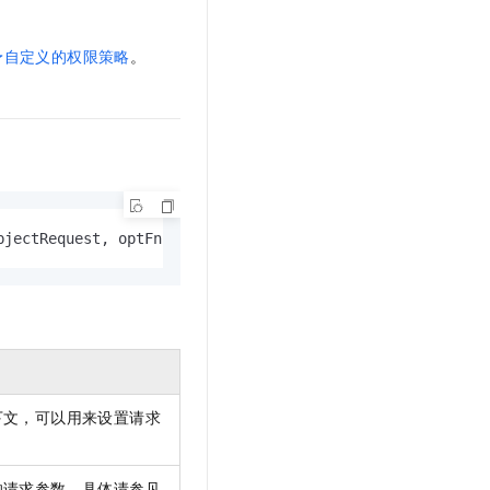
文戏情感细腻自然，动作戏激烈拳拳到肉，实现更强表演能力
支持中英文自由切换，具备更强的噪声鲁棒性
云聚AI 严选权益
SSL 证书
，一键激活高效办公新体验
精选AI产品，从模型到应用全链提效
予自定义的权限策略
。
堡垒机
AI 用量加速计划
应用
防火墙
、识别商机，让客服更高效、服务更出色。
新老同享，达量后返
千问办公
主机安全
NEW
的智能体编程平台
一站式AI生产力平台
AI 应用及服务市场
伶鹊
企业级人与Agent协作平台，接入和调度多个数字员工
智能客服平台，对话机器人、对话分析、智能外呼
bjectRequest, optFns ...
func
(*Options)) (*SelectObjectRe
AI 应用
大模型服务平台百炼 - 全妙
大模型
应用创作平台
多模态内容创作工具，已接入 DeepSeek
自然语言处理
数据标注
机器学习
下文，可以用来设置请求
息提取
与 AI 智能体进行实时音视频通话
从文本、图片、视频中提取结构化的属性信息
构建支持视频理解的 AI 音视频实时通话应用
的请求参数，具体请参见