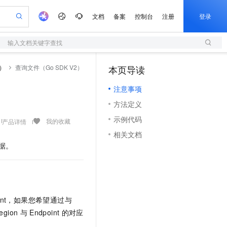
文档
备案
控制台
注册
登录
输入文档关键字查找
验
作计划
器
AI 活动
专业服务
服务伙伴合作计划
开发者社区
加入我们
服务平台百炼
阿里云 OPC 创新助力计划
2）
查询文件（Go SDK V2）
本页导读
（1）
一站式生成采购清单，支持单品或批量购买
S
io：打造专属 AI 语音助手
S产品伙伴计划（繁花）
峰会
造的大模型服务与应用开发平台
轻量应用服务器
一句话生成原生可编辑精美 PPT 文稿
AI 生产力先锋
Al MaaS 服务伙伴赋能合作
域名
博文
Careers
至高可申请百万元
注意事项
性可伸缩的云计算服务
开启高性价比 AI 编程新体验
Qwen-Audio-3.0-Realtime 端到端实时语音角色扮演
输入一句话想法, 轻松生成专业的 PPT
先锋实践拓展 AI 生产力的边界
快速构建应用程序和网站，即刻迈出上云第一步
Token 补贴，五大权
计划
海大会
伙伴信用分合作计划
商标
问答
社会招聘
方法定义
益加速 OPC 成功
S
eek-V4-Pro
数字证书管理服务（原SSL证书）
一键部署幻兽帕鲁游戏服务器
飞天发布时刻
HOT
划
备案
电子书
校园招聘
示例代码
pSeek-V4-Pro
视频创作，一键激活电商全链路生产力
全托管，含MySQL、PostgreSQL、SQL Server、MariaDB多引擎
实现全站HTTPS，呈现可信的WEB访问
一键购买专属联机服务器，轻松开启游戏
所见，即是所愿
我的收藏
产品详情
更多支持
划
公司注册
镜像站
相关文档
视频生成
语音识别与合成
专属 QwenPaw
短信服务
漫剧工坊：一站式动画创作平台
AI 实训营
HOT
据。
合作伙伴培训与认证
划
上云迁移
的智能体编程平台
站生成，高效打造优质广告素材
从聊天伙伴进化为能主动干活的本地数字员工
快速生产连贯的高质量长漫剧
从基础到进阶，Agent 创客手把手教你
国内短信简单易用，安全可靠，秒级触达，全球覆盖200+国家和地区。
e-1.1-T2V
Qwen3-TTS-Flash
lScope
我要反馈
查询合作伙伴
畅细腻的高质量视频
离线语音合成大模型，多语言方言自适应，低延迟高稳定
n Alibaba Cloud ISV 合作
代维服务
olarDB
建企业门户网站
大数据开发治理平台 DataWorks
10 分钟搭建微信、支付宝小程序
创新加速
ope
登录合作伙伴管理后台
我要建议
站，无忧落地极速上线
以可视化方式快速构建移动和 PC 门户网站
100%兼容MySQL、PostgreSQL，兼容Oracle，支持集中和分布式
高效部署网站，快速应用到小程序
Data Agent 驱动的一站式 Data+AI 开发治理平台
e-1.1-I2V
Cosyvoice-V3-Flash
安全
oint，如果您希望通过与
畅自然，细节丰富
高表现力语音合成大模型，语音克隆听感自然
我要投诉
上云场景组合购
伴
egion
与
Endpoint
的对应
边界网络安全防护产品
漫剧创作，剧本、分镜、视频高效生成
覆盖90%+业务场景，专享组合折扣价
2V
VPN
Fun-ASR