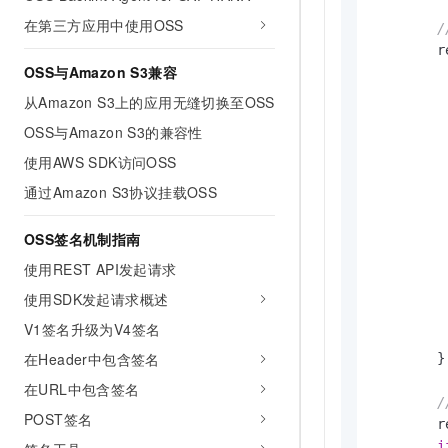
在第三方应用中使用OSS
	request := &oss.SelectObjectRequest{

OSS与Amazon S3兼容
从Amazon S3上的应用无缝切换至OSS
		SelectRequest: &oss
OSS与Amazon S3的兼容性
使用AWS SDK访问OSS
			InputSerializationSe
				CsvBody
通过Amazon S3协议挂载OSS
		
OSS签名机制指南
		
使用REST API发起请求
			OutputSerializationS
使用SDK发起请求概述
		
V1签名升级为V4签名
		
在Header中包含签名
	}

在URL中包含签名
POST签名
	result, err := client.SelectObject(context.TODO(), request)

i