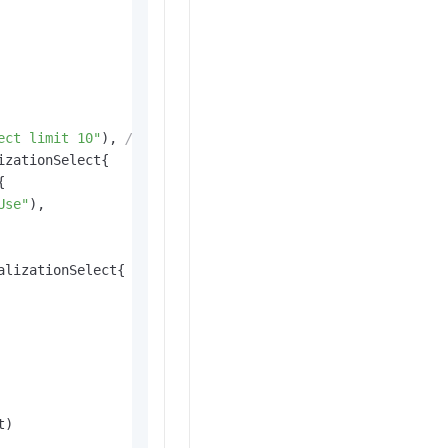
ect limit 10"
), 
// 定义SQL查询表达式，查询对象中的前10行数据
Use"
),
