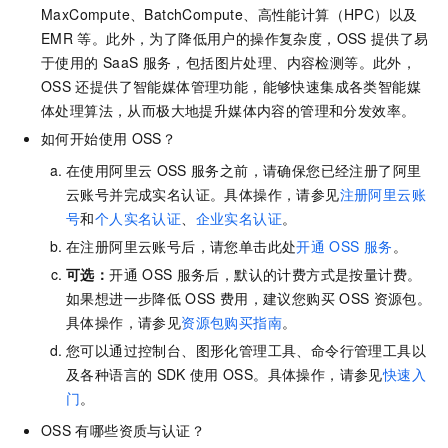
MaxCompute、BatchCompute、高性能计算（HPC）以及
EMR
等。此外，为了降低用户的操作复杂度，OSS
提供了易
于使用的
SaaS
服务，包括图片处理、内容检测等。此外，
OSS
还提供了智能媒体管理功能，能够快速集成各类智能媒
体处理算法，从而极大地提升媒体内容的管理和分发效率。
如何开始使用
OSS？
在使用阿里云
OSS
服务之前，请确保您已经注册了阿里
云账号并完成实名认证。具体操作，请参见
注册阿里云账
号
和
个人实名认证
、
企业实名认证
。
在注册阿里云账号后，请您单击此处
开通
OSS
服务
。
可选：
开通
OSS
服务后，默认的计费方式是按量计费。
如果想进一步降低
OSS
费用，建议您购买
OSS
资源包。
具体操作，请参见
资源包购买指南
。
您可以通过控制台、图形化管理工具、命令行管理工具以
及各种语言的
SDK
使用
OSS。具体操作，请参见
快速入
门
。
OSS
有哪些资质与认证？