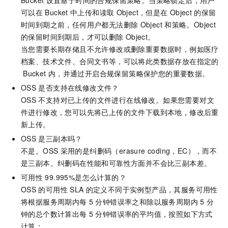
可以在
Bucket
中上传和读取
Object，但是在
Object
的保留
时间到期之前，任何用户都无法删除
Object
和策略。Object
的保留时间到期后，才可以删除
Object。
当您需要长期存储且不允许修改或删除重要数据时，例如医疗
档案、技术文件、合同文书等，可以将此类数据存放在指定的
Bucket
内，并通过开启合规保留策略保护您的重要数据。
OSS
是否支持在线修改文件？
OSS
不支持对已上传的文件进行在线修改。如果您需要对文
件进行修改，您可以先将已上传的文件下载到本地，修改后重
新上传。
OSS
是三副本吗？
不是。OSS
采用的是纠删码（erasure coding，EC），而不
是三副本。纠删码在性能和可靠性方面并不会比三副本差。
可用性
99.995%是怎么计算的？
OSS
的可用性
SLA
的定义不同于实例型产品，其服务可用性
将根据服务周期内每
5
分钟错误率之和除以服务周期内
5
分
钟的总个数计算出每
5
分钟错误率的平均值，按照如下方式
计算：