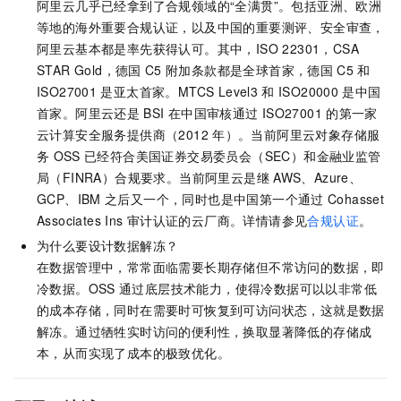
阿里云几乎已经拿到了合规领域的“全满贯”。包括亚洲、欧洲
等地的海外重要合规认证，以及中国的重要测评、安全审查，
阿里云基本都是率先获得认可。其中，ISO 22301，CSA
STAR Gold，德国
C5
附加条款都是全球首家，德国
C5
和
ISO27001
是亚太首家。MTCS Level3
和
ISO20000
是中国
首家。阿里云还是
BSI
在中国审核通过
ISO27001
的第一家
云计算安全服务提供商（2012
年）。当前阿里云对象存储服
务
OSS
已经符合美国证券交易委员会（SEC）和金融业监管
局（FINRA）合规要求。当前阿里云是继
AWS、Azure、
GCP、IBM
之后又一个，同时也是中国第一个通过
Cohasset
Associates Ins
审计认证的云厂商。详情请参见
合规认证
。
为什么要设计数据解冻？
在数据管理中，常常面临需要长期存储但不常访问的数据，即
冷数据。OSS
通过底层技术能力，使得冷数据可以以非常低
的成本存储，同时在需要时可恢复到可访问状态，这就是数据
解冻。通过牺牲实时访问的便利性，换取显著降低的存储成
本，从而实现了成本的极致优化。