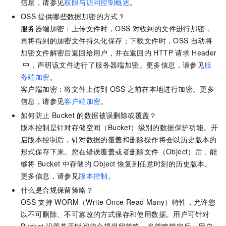
信息，请参见
权限与访问控制概述
。
OSS
提供哪些数据加密的方式？
服务器端加密：上传文件时，OSS
对收到的文件进行加密，
再将得到的加密文件持久化保存；下载文件时，OSS
自动将
加密文件解密后返回给用户，并在返回的
HTTP
请求
Header
中，声明该文件进行了服务器端加密。更多信息，请参见
服
务端加密
。
客户端加密：将文件上传到
OSS
之前在本地进行加密。更多
信息，请参见
客户端加密
。
如何防止
Bucket
的数据被误删除或覆盖？
版本控制是针对存储空间（Bucket）级别的数据保护功能。开
启版本控制后，针对数据的覆盖和删除操作将会以历史版本的
形式保存下来。您在错误覆盖或者删除文件（Object）后，能
够将
Bucket
中存储的
Object
恢复到任意时刻的历史版本。
更多信息，请参见
版本控制
。
什么是合规保留策略？
OSS
支持
WORM（Write Once Read Many）特性，允许您
以不可删除、不可篡改的方式保存和使用数据。用户可针对
Bucket
设置基于时间的合规保留策略。当策略锁定后，用户