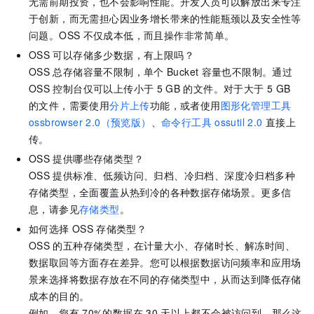
无需前期投资，也不会影响性能。开发人员可以解放出来专注
于创新，而无需担心因业务增长带来的性能瓶颈以及安全性等
问题。OSS
不仅成本低，而且操作非常简单。
OSS
可以存储多少数据，有上限吗？
OSS
总存储容量不限制，单个
Bucket
容量也不限制。通过
OSS
控制台仅可以上传小于
5 GB
的文件。对于大于
5 GB
的文件，需要使用
分片上传
功能，或者使用
图形化管理工具
ossbrowser 2.0（预览版）
、
命令行工具
ossutil 2.0
直接上
传。
OSS
提供哪些存储类型？
OSS
提供标准、低频访问、归档、冷归档、深度冷归档多种
存储类型，全面覆盖从热到冷的各种数据存储场景。更多信
息，请参见
存储类型
。
如何选择
OSS
存储类型？
OSS
的五种存储类型，在计量大小、存储时长、解冻时间、
数据取回等方面存在差异。您可以根据数据访问频率和应用场
景来选择将数据存放在不同的存储类型中，从而达到降低存储
成本的目的。
例如，您有
70%的数据在
30
天以上都不会被访问到，那么这