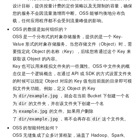
设计目标，提供按量计费的定价策略以及无限制的容量，确保
您的服务不会因流量激增而中断。OSS
能够均衡地分布负
载，任何应用程序都不会受到流量峰值的影响。
OSS
的数据是如何组织的？
OSS
是一个分布式的对象存储服务，提供的是一个
Key-
Value
形式的对象存储服务。当您存储文件（Object）时，需
要指定此
Object
的名称（Key），后续您将通过这个
Key
来
获取该
Object
的内容。
Key
也可以用来模拟文件夹的一些属性。OSS
中文件夹的概
念仅是一个逻辑概念，在通过
API
或
SDK
的方式设置文件夹
的时候可以指定
Object
对应的
Key
值包括前面的目录即可模
拟文件夹功能。例如，定义
Object
的
Key
为
，就会在当前
Bucket
下创建一个名
dir/example.jpg
为
的文件夹，并在该文件夹下创建一个名
dir
为
的文件。如果用户删除
example.jpg
了
，将不会再存在
这个文件夹。
dir/example.jpg
dir
OSS
的智能特性如何？
OSS
无缝集成了众多计算框架，涵盖了
Hadoop、Spark、