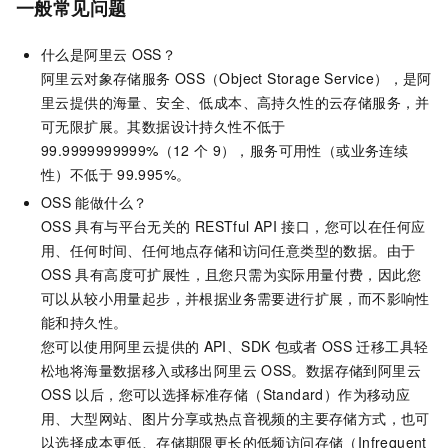
一般常见问题
什么是阿里云
OSS？
阿里云对象存储服务
OSS（Object Storage Service），是阿
里云提供的海量、安全、低成本、高持久性的云存储服务，并
可无限扩展。其数据设计持久性不低于
99.9999999999%（12
个
9），服务可用性（或业务连续
性）不低于
99.995%。
OSS
能做什么？
OSS
具有与平台无关的
RESTful API
接口，您可以在任何应
用、任何时间、任何地点存储和访问任意类型的数据。由于
OSS
具有高度可扩展性，且您只需为实际用量付费，因此您
可以从较小用量起步，并根据业务需要进行扩展，而不影响性
能和持久性。
您可以使用阿里云提供的
API、SDK
包或者
OSS
迁移工具轻
松地将海量数据移入或移出阿里云
OSS。数据存储到阿里云
OSS
以后，您可以选择标准存储（Standard）作为移动应
用、大型网站、图片分享或热点音视频的主要存储方式，也可
以选择成本更低、存储期限更长的低频访问存储（Infrequent