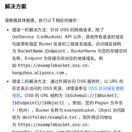
解决方案
请根据具体报错，执行以下相应的操作：
错误一的解决方法：针对
OSS
的网络请求，除了
GetService（ListBuckets）API
以外，其他所有请求的域名
均由带有指定
Bucket
信息的三级域名组成。访问域名结构
为
，BucketName
为您的存储空间
BucketName.Endpoint
名称，Endpoint
为存储空间对应的地域域名。例
如
https://examplebucket.oss-cn-
。
hangzhou.aliyuncs.com
错误二的解决方法：通过外网访问
OSS
服务时，以
URL
的
形式表示访问的
OSS
资源，详情请参见
OSS
访问域名使用
规则
。OSS
的
URL
结构为
[$Schema]://[$Bucket].
。例如，您的
Region
为华东
[$Endpoint]/[$Object]
1（杭州），Bucket
名称为
examplebucket，Object
访问路
径为
，则外网访问地址
destfolder/example.txt
为
https://examplebucket.oss-cn-
。