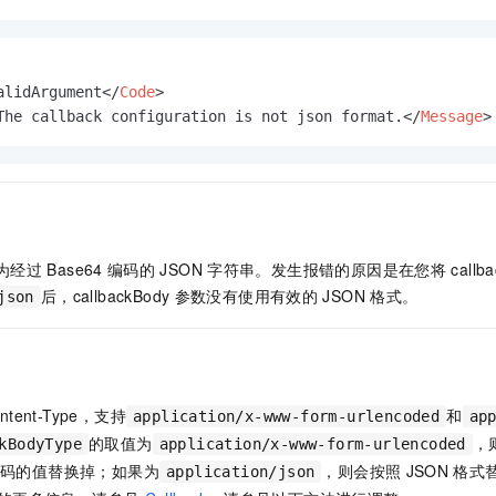
服务生态伙伴
视觉 Coding、空间感知、多模态思考等全面升级
1M上下文，专为长程任务能力而生
云工开物
企业应用
Night Plan 支持 Qwen 3.8-Max
AI 办公
NEW
Red Hat
30+ 款产品免费体验
夜间 5 折，Qwen/Meoo/TokenPlan 客户专享
AI智能应用
科研合作
ERP
堂（旗舰版）
SUSE
智能客服
AI 应用构建
大模型原生
alidArgument
</
Code
>
CRM
2个月
自动承接线索
The callback configuration is not json format.
</
Message
>
建站小程序
Qoder
大模型服务平台百炼-应用模版
OA 办公系统
HOT
NEW
面向真实软件
个人版上线、团队版降价；千问3.8-Max首发发尝鲜
丰富多元化的应用模版和解决方案
力提升
财税管理
模板建站
万有无界
大模型服务平台百炼-智能体
400电话
定制建站
的模型效果
灵活可视化地构建企业级 Agent
方案
广告营销
模板小程序
为经过
Base64
编码的
JSON
字符串。发生报错的原因是在您将
callb
秒悟
人工智能平台 PAI
后，callbackBody
参数没有使用有效的
JSON
格式。
json
定制小程序
云端极速 AI 
新一代 AI 视频生成模型，深度适配广告营销等场景
AI Native 的算法工程平台，一站式完成建模、训练、推理服务部署
APP 开发
建站系统
ntent-Type，支持
和
application/x-www-form-urlencoded
ap
AI 应用
10分钟微调：让0.6B模型媲美235B模型
多模态数据信
的取值为
，
kBodyType
application/x-www-form-urlencoded
依托云原生高可用架构,实现Dify私有化部署
用1%尺寸在特定领域达到大模型90%以上效果
码的值替换掉；如果为
，则会按照
JSON
格式
application/json