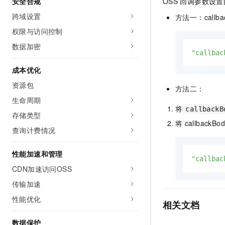
安全合规
OSS
回调参数设置
10 分钟在聊天系统中增加
专有云
跨域设置
方法一：callba
权限与访问控制
数据加密
"callbac
成本优化
资源包
方法二：
生命周期
将
callbackB
存储类型
将
callbackBo
查询计费情况
性能加速和管理
"callbac
CDN加速访问OSS
传输加速
性能优化
相关文档
数据保护