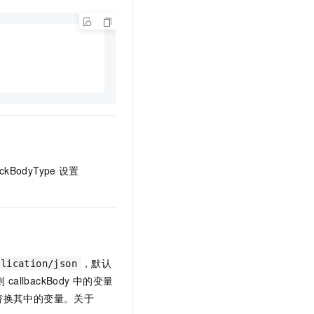
文戏情感细腻自然，动作戏激烈拳拳到肉，实现更强表演能力
支持中英文自由切换，具备更强的噪声鲁棒性
云聚AI 严选权益
SSL 证书
，一键激活高效办公新体验
精选AI产品，从模型到应用全链提效
堡垒机
AI 用量加速计划
应用
防火墙
、识别商机，让客服更高效、服务更出色。
新老同享，达量后返
千问办公
主机安全
NEW
的智能体编程平台
一站式AI生产力平台
AI 应用及服务市场
伶鹊
企业级人与Agent协作平台，接入和调度多个数字员工
智能客服平台，对话机器人、对话分析、智能外呼
AI 应用
ackBodyType
设置
大模型服务平台百炼 - 全妙
大模型
应用创作平台
多模态内容创作工具，已接入 DeepSeek
自然语言处理
数据标注
机器学习
，默认
plication/json
息提取
与 AI 智能体进行实时音视频通话
则
callbackBody
中的变量
从文本、图片、视频中提取结构化的属性信息
构建支持视频理解的 AI 音视频实时通话应用
替换其中的变量。关于