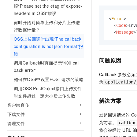
AI 产品 免费试用
网络
报“Please set the etag of expose-
安全
云开发大赛
Tableau 订阅
1亿+ 大模型 tokens 和 
headers in OSS”错误
可观测
入门学习赛
中间件
<
Error
>

AI空中课堂在线直播课
何时开始对简单上传和分片上传进
140+云产品 免费试用
大模型服务
<
Code
>
Inv
行数据计量？
上云与迁云
产品新客免费试用，最长1
数据库
<
Message
>
生态解决方案
OSS上传回调时出现“The callback
千问AI平台-Token Plan
企业出海
大模型ACA认证体验
大数据计算
configuration is not json format”报
助力企业全员 AI 认知与能
行业生态解决方案
错
政企业务
媒体服务
千问AI平台-模型体验
问题原因
开发者生态解决方案
调用Callback时页面提示“400 call
在线体验全尺寸、多种模态
企业服务与云通信
back error”
AI 开发和 AI 应用解决
Callback
参数必须
Happy 系列大模型
如何在OSS中设置POST请求的策略
域名与网站
为
application/
调用OSS PostObject接口上传文件
终端用户计算
时文件超过一定大小后上传失败
解决方案
客户端直传
Serverless
大模型解决方案
下载文件
发起回调请求的
Co
开发工具
快速部署 Dify，高效搭建 
为前者。
管理文件
callbac
将会被经过
URL
编
迁移与运维管理