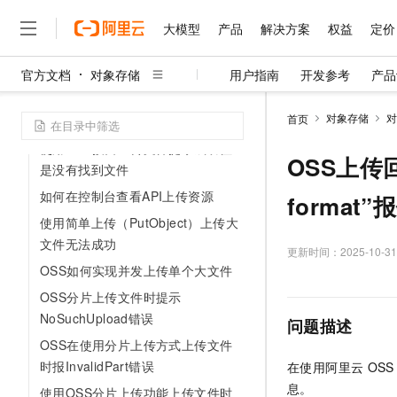
视频分片上传过程未完成，是否支
大模型
产品
解决方案
权益
定价
持在Bucket中查看视频?
因浏览器广告屏蔽插件阻塞导致无
官方文档
对象存储
用户指南
开发参考
产品
大模型
产品
解决方案
权益
定价
云市场
伙伴
服务
了解阿里云
法上传文件怎么办？
精选产品
精选解决方案
普惠上云
产品定价
精选商城
成为销售伙伴
售前咨询
为什么选择阿里云
千问AI平台
对象存储
对
首页
如何上传大文件到OSS？
了解云产品的定价详情
大模型服务平台百炼
千问办公，解锁你的工作
普惠上云 官方力荐
分销伙伴
在线服务
网站建设
什么是云计算
大
使用OSS接口上传文件提示成功但
大模型服务与应用平台
企业级Agent产品，直接
云服务器38元/年起，超
OSS上传回调时
咨询伙伴
是没有找到文件
多端小程序
技术领先
云上成本管理
售后服务
千问大模型
Agency Agents：拥
官方推荐返现计划
大模型
如何在控制台查看API上传资源
大模型
format”
精选产品
精选解决方案
Salesforce 国际版订阅
稳定可靠
管理和优化成本
多元化、高性能、安全可靠
推荐新用户得奖励，单订单
销售伙伴合作计划
使用简单上传（PutObject）上传大
自助服务
友盟天域
安全合规
人工智能与机器学习
AI
文本生成
文件无法成功
无影云电脑
HappyHorse 打造一
云工开物
更新时间：
2025-10-31
无影生态合作计划
在线服务
观测云
分析师报告
随时随地安全接入的云上超
高校专属算力普惠，学生认
OSS如何实现并发上传单个大文件
计算
互联网应用开发
Qwen3.8-Max
HOT
Salesforce On Alibaba C
工单服务
智能体时代全能旗舰模型
OSS分片上传文件时提示
Tuya 物联网平台阿里云
研究报告与白皮书
云解析DNS
快速拥有专属 OpenClaw
Consulting Partner 合
大数据
容器
免费试用
NoSuchUpload错误
短信专区
问题描述
蓝凌 OA
Qwen3.7-Plus
AI 大模型销售与服务生
现代化应用
存储
OSS在使用分片上传方式上传文件
天池大赛
能看、能想、能动手的多模
云原生大数据计算服务 Max
解决方案免费试用 新老
电子合同
时报InvalidPart错误
在使用阿里云
OSS
面向分析的企业级SaaS模
最高领取价值200元试用
安全
网络与CDN
AI 算法大赛
Qwen3-VL-Plus
息。
使用OSS分片上传功能上传文件时
畅捷通