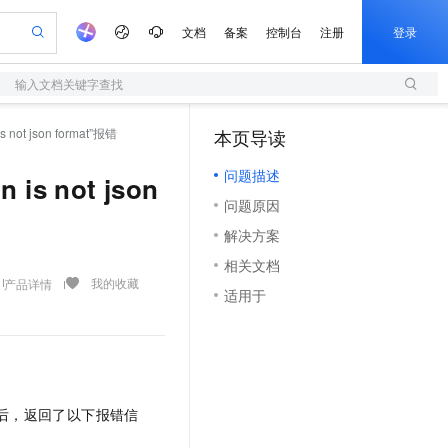
文档
备案
控制台
注册
登录
输入文档关键字查找
验
作计划
器
AI 活动
专业服务
服务伙伴合作计划
开发者社区
加入我们
服务平台百炼
阿里云 OPC 创新助力计划
 not json format”报错
本页导读
（1）
一站式生成采购清单，支持单品或批量购买
S
io：打造专属 AI 语音助手
S产品伙伴计划（繁花）
峰会
造的大模型服务与应用开发平台
轻量应用服务器
一句话生成原生可编辑精美 PPT 文稿
AI 生产力先锋
Al MaaS 服务伙伴赋能合作
域名
博文
Careers
至高可申请百万元
问题描述
性可伸缩的云计算服务
开启高性价比 AI 编程新体验
Qwen-Audio-3.0-Realtime 端到端实时语音角色扮演
输入一句话想法, 轻松生成专业的 PPT
先锋实践拓展 AI 生产力的边界
快速构建应用程序和网站，即刻迈出上云第一步
is not json
Token 补贴，五大权
计划
海大会
伙伴信用分合作计划
商标
问答
社会招聘
问题原因
益加速 OPC 成功
S
eek-V4-Pro
数字证书管理服务（原SSL证书）
一键部署幻兽帕鲁游戏服务器
飞天发布时刻
HOT
划
备案
电子书
校园招聘
解决方案
pSeek-V4-Pro
视频创作，一键激活电商全链路生产力
全托管，含MySQL、PostgreSQL、SQL Server、MariaDB多引擎
实现全站HTTPS，呈现可信的WEB访问
一键购买专属联机服务器，轻松开启游戏
所见，即是所愿
更多支持
划
公司注册
镜像站
相关文档
视频生成
语音识别与合成
专属 QwenPaw
短信服务
漫剧工坊：一站式动画创作平台
AI 实训营
HOT
我的收藏
产品详情
合作伙伴培训与认证
适用于
划
上云迁移
的智能体编程平台
站生成，高效打造优质广告素材
从聊天伙伴进化为能主动干活的本地数字员工
快速生产连贯的高质量长漫剧
从基础到进阶，Agent 创客手把手教你
国内短信简单易用，安全可靠，秒级触达，全球覆盖200+国家和地区。
e-1.1-T2V
Qwen3-TTS-Flash
lScope
我要反馈
查询合作伙伴
畅细腻的高质量视频
离线语音合成大模型，多语言方言自适应，低延迟高稳定
n Alibaba Cloud ISV 合作
代维服务
olarDB
建企业门户网站
大数据开发治理平台 DataWorks
10 分钟搭建微信、支付宝小程序
创新加速
ope
登录合作伙伴管理后台
我要建议
站，无忧落地极速上线
以可视化方式快速构建移动和 PC 门户网站
100%兼容MySQL、PostgreSQL，兼容Oracle，支持集中和分布式
高效部署网站，快速应用到小程序
Data Agent 驱动的一站式 Data+AI 开发治理平台
e-1.1-I2V
Cosyvoice-V3-Flash
安全
畅自然，细节丰富
高表现力语音合成大模型，语音克隆听感自然
我要投诉
上云场景组合购
伴
后，返回了以下报错信
边界网络安全防护产品
漫剧创作，剧本、分镜、视频高效生成
覆盖90%+业务场景，专享组合折扣价
2V
VPN
Fun-ASR