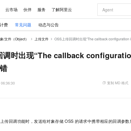
云市场
伙伴
服务
了解阿里云
计费
常见问题
动态与公告
AI 特惠
数据与 API
成为产品伙伴
企业增值服务
最佳实践
价格计算器
AI 场景体
基础软件
产品伙伴合
阿里云认证
市场活动
配置报价
大模型
象/文件（Object）
上传文件
OSS上传回调时出现“The callback configuration is
自助选配和估算价格
新方式
域名与网站
睿译宝，AI翻译排版一步到位
智启 AI 普惠权益
产品生态集成认证中心
企业支持计划
云上春晚
千问官方 MaaS 平台，为开发者和 Agent 而生，新用户赠送 1 亿 + tokens 额度
云服务器 EC
Qwen Aud
AI Coding
阿里云Maa
2026 阿里云
为企业打
数据集
Windows
大模型认证
模型
NEW
NEW
交付可用成果
值低价云产品抢先购
提供智能易用的域名与建站服务
上传文档即自动完成翻译和格式还原
至高享 1亿+免费 tokens，加速 Al 应用落地
安全可靠、弹
智能编程，一键
出现“The callback configuration 
产品生态伙伴
专家技术服务
云上奥运之旅
弹性计算合作
阿里云中企出
手机三要素
宝塔 Linux
全部认证
价格优势
有专属领域专家
对象存储 OSS
GLM-5.2：长任务时代开源旗舰模型
阿里云 OPC 创新助力计划
云数据库 RD
即刻拥有 DeepS
AI 电商营销
报错
产品生态伙伴工作台
企业增值服务台
云栖战略参考
云存储合作计
云栖大会
身份实名认证
CentOS
训练营
推动算力普惠，释放技术红利
的大模型服务
最高返9万
多领域专家智能体,一键组建 AI 虚拟交付团队
至高百万元 Token 补贴，加速一人公司成长
稳定、安全、高性价比、高性能的云存储服务
真正可用的 1M 上下文,一次完成代码全链路开发
轻松解锁专属 Dee
从图文生成到
云上的中国
数据库合作计
活动全景
短信
Docker
图片和
站式影视创作平台
人工智能平台 PAI
Hermes Agent，打造自进化智能体
Token Plan 模型订阅计划
Qoder
5 分钟轻松部署
AI 广告创作
企业成长
大模型
NEW
信息公告
复制 MD 格式
 06:36:30
看见新力量
云网络合作计
OCR 文字识别
JAVA
级电脑
证享300元代金券
可视化编排打通从文字构思到成片全链路闭环
一站式AI开发、训练和推理服务
自主进化，持久记忆，越用越聪明
Qwen3.8-Max 首发尝鲜，限时加量 10 倍，夜间低至2折
面向真实软件
图文、视频一
Kimi-K3
HappyHors
NEW
魔搭 Mode
loud
服务实践
官网公告
Kimi 最新旗舰模型，长程编程与推理利器
让文字生成流
金融模力时刻
Salesforce O
版
发票查验
全能环境
Qoder CN
Claude Code + GStack 打造工程团队
千问办公，限时限量积分加倍
云原生数据库 P
低代码高效构
AI 建站
NEW
作计划
计划
创新中心
魔搭 ModelSc
健康状态
让AI从“聊天伙伴”进化为能干活的“数字员工”
覆盖公网/内网、递归/权威、移动APP等全场景解析服务
安装技能 GStack，拥有专属 AI 工程团队
你的AI工作搭子，覆盖日常办公高频场景
基于千问大模型等，支持代码智能生成、研发智能问答
0 代码专业建
客户案例
天气预报查询
操作系统
Deepseek-v4-pro
HappyHors
态合作计划
态智能体模型
旗舰 MoE 大模型，百万上下文与顶尖推理能力
图生视频，流
Compute
同享
容器服务 Kubernetes 版 ACK
万小智 AI 建站低至 15元/月
云防火墙
AI 短剧/漫剧
快递物流查询
WordPress
成为服务伙
高校合作
上传回调功能时，发送给对象存储
OSS
的请求中携带相应的回调参数
式云数据仓库
点，立即开启云上创新
提供一站式管理容器应用的 K8s 服务
送.CN域名，送备案服务码
云原生的云上
AI助力短剧
GLM-5.2
Wan2.7-T
Ubuntu