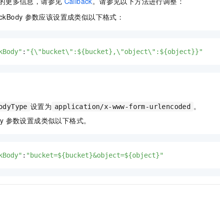
的更多信息，请参见
Callback
。请参见以下方法进行调整：
一个 AI 助手
即刻拥有 DeepSeek-R1 满血版
超强辅助，Bol
在企业官网、通讯软件中为客户提供 AI 客服
多种方案随心选，轻松解锁专属 DeepSeek
ckBody
参数应该设置成类似以下格式：
kBody"
:
"{\"bucket\":${bucket},\"object\":${object}}"
设置为
。
odyType
application/x-www-form-urlencoded
dy
参数设置成类似以下格式。
kBody"
:
"bucket=${bucket}&object=${object}"