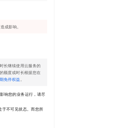
文戏情感细腻自然，动作戏激烈拳拳到肉，实现更强表演能力
支持中英文自由切换，具备更强的噪声鲁棒性
云聚AI 严选权益
SSL 证书
，一键激活高效办公新体验
精选AI产品，从模型到应用全链提效
堡垒机
AI 用量加速计划
应用
务造成影响。
防火墙
、识别商机，让客服更高效、服务更出色。
新老同享，达量后返
千问办公
主机安全
NEW
的智能体编程平台
一站式AI生产力平台
AI 应用及服务市场
伶鹊
企业级人与Agent协作平台，接入和调度多个数字员工
智能客服平台，对话机器人、对话分析、智能外呼
AI 应用
时长继续使用云服务的
大模型服务平台百炼 - 全妙
的额度或时长根据您在
大模型
应用创作平台
多模态内容创作工具，已接入 DeepSeek
期免停权益
。
自然语言处理
免影响您的业务运行，请尽
数据标注
机器学习
处于不可见状态。而您所
息提取
与 AI 智能体进行实时音视频通话
从文本、图片、视频中提取结构化的属性信息
构建支持视频理解的 AI 音视频实时通话应用