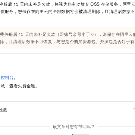
一个 AI 助手
即刻拥有 DeepSeek-R1 满血版
超强辅助，Bol
停服后
15
天内未补足欠款，将视为您主动放弃
OSS
存储服务，阿里
在企业官网、通讯软件中为客户提供 AI 客服
多种方案随心选，轻松解锁专属 DeepSeek
提供服务，您保存在阿里云的全部数据将会被清理删除，且清理后数据
欠费停服后
15
天内未补足欠款（即账号余额小于
0），则保存在阿里云
删除，且清理后数据不可恢复，与您是否购买资源包、资源包是否处于有
本控制台
。
区域，查看欠费金额。
检测
该文章对您有帮助吗？