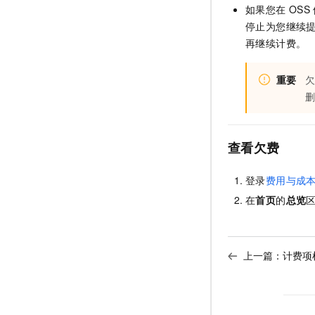
10 分钟在聊天系统中增加
如果您在
OSS
专有云
停止为您继续
再继续计费。
重要
查看欠费
登录
费用与成
在
首页
的
总览
上一篇：
计费项