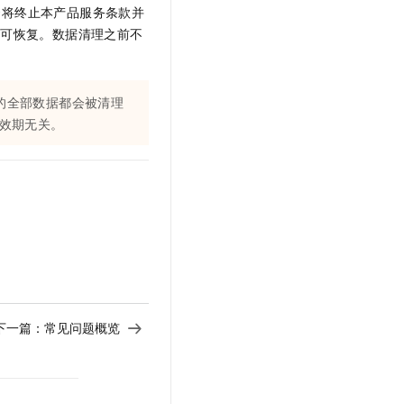
t.diy 一步搞定创意建站
构建大模型应用的安全防护体系
云将终止本产品服务条款并
通过自然语言交互简化开发流程,全栈开发支持
通过阿里云安全产品对 AI 应用进行安全防护
不可恢复。数据清理之前不
的全部数据都会被清理
效期无关。
下一篇：
常见问题概览