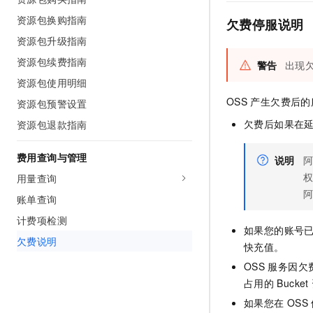
AI 产品 免费试用
网络
安全
云开发大赛
资源包换购指南
Tableau 订阅
欠费停服说明
1亿+ 大模型 tokens 和 
资源包升级指南
可观测
入门学习赛
中间件
AI空中课堂在线直播课
140+云产品 免费试用
大模型服务
资源包续费指南
警告
出现
上云与迁云
产品新客免费试用，最长1
数据库
资源包使用明细
生态解决方案
千问AI平台-Token Plan
企业出海
大模型ACA认证体验
大数据计算
OSS
产生欠费后的
资源包预警设置
助力企业全员 AI 认知与能
行业生态解决方案
欠费后如果在
资源包退款指南
政企业务
媒体服务
千问AI平台-模型体验
开发者生态解决方案
在线体验全尺寸、多种模态
费用查询与管理
企业服务与云通信
说明
AI 开发和 AI 应用解决
Happy 系列大模型
用量查询
域名与网站
账单查询
终端用户计算
计费项检测
如果您的账号
欠费说明
Serverless
大模型解决方案
快充值。
OSS
服务因欠
开发工具
快速部署 Dify，高效搭建 
占用的
Bucket
迁移与运维管理
如果您在
OSS