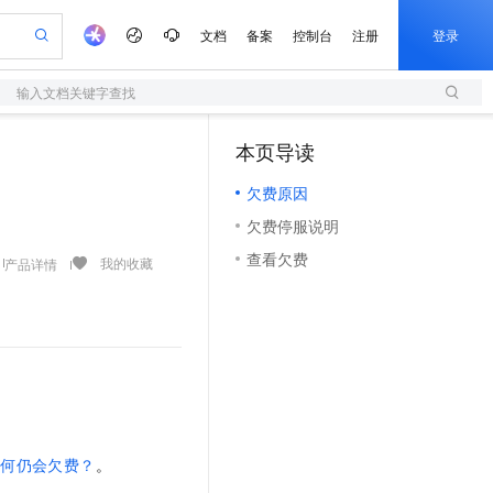
文档
备案
控制台
注册
登录
输入文档关键字查找
验
作计划
器
AI 活动
专业服务
服务伙伴合作计划
开发者社区
加入我们
服务平台百炼
阿里云 OPC 创新助力计划
本页导读
（1）
一站式生成采购清单，支持单品或批量购买
S
io：打造专属 AI 语音助手
S产品伙伴计划（繁花）
峰会
造的大模型服务与应用开发平台
轻量应用服务器
一句话生成原生可编辑精美 PPT 文稿
AI 生产力先锋
Al MaaS 服务伙伴赋能合作
域名
博文
Careers
至高可申请百万元
欠费原因
性可伸缩的云计算服务
开启高性价比 AI 编程新体验
Qwen-Audio-3.0-Realtime 端到端实时语音角色扮演
输入一句话想法, 轻松生成专业的 PPT
先锋实践拓展 AI 生产力的边界
快速构建应用程序和网站，即刻迈出上云第一步
Token 补贴，五大权
计划
海大会
伙伴信用分合作计划
商标
问答
社会招聘
欠费停服说明
益加速 OPC 成功
S
eek-V4-Pro
数字证书管理服务（原SSL证书）
一键部署幻兽帕鲁游戏服务器
飞天发布时刻
HOT
划
备案
电子书
校园招聘
查看欠费
pSeek-V4-Pro
视频创作，一键激活电商全链路生产力
全托管，含MySQL、PostgreSQL、SQL Server、MariaDB多引擎
实现全站HTTPS，呈现可信的WEB访问
一键购买专属联机服务器，轻松开启游戏
所见，即是所愿
我的收藏
产品详情
更多支持
划
公司注册
镜像站
视频生成
语音识别与合成
专属 QwenPaw
短信服务
漫剧工坊：一站式动画创作平台
AI 实训营
HOT
合作伙伴培训与认证
划
上云迁移
的智能体编程平台
站生成，高效打造优质广告素材
从聊天伙伴进化为能主动干活的本地数字员工
快速生产连贯的高质量长漫剧
从基础到进阶，Agent 创客手把手教你
国内短信简单易用，安全可靠，秒级触达，全球覆盖200+国家和地区。
e-1.1-T2V
Qwen3-TTS-Flash
lScope
我要反馈
查询合作伙伴
畅细腻的高质量视频
离线语音合成大模型，多语言方言自适应，低延迟高稳定
n Alibaba Cloud ISV 合作
代维服务
olarDB
建企业门户网站
大数据开发治理平台 DataWorks
10 分钟搭建微信、支付宝小程序
创新加速
ope
登录合作伙伴管理后台
我要建议
站，无忧落地极速上线
以可视化方式快速构建移动和 PC 门户网站
100%兼容MySQL、PostgreSQL，兼容Oracle，支持集中和分布式
高效部署网站，快速应用到小程序
Data Agent 驱动的一站式 Data+AI 开发治理平台
e-1.1-I2V
Cosyvoice-V3-Flash
安全
畅自然，细节丰富
高表现力语音合成大模型，语音克隆听感自然
我要投诉
上云场景组合购
伴
为何仍会欠费？
。
边界网络安全防护产品
漫剧创作，剧本、分镜、视频高效生成
覆盖90%+业务场景，专享组合折扣价
2V
VPN
Fun-ASR