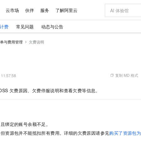
云市场
伙伴
服务
了解阿里云
计费
常见问题
动态与公告
AI 特惠
数据与 API
成为产品伙伴
企业增值服务
最佳实践
价格计算器
AI 场景体
基础软件
产品伙伴合
阿里云认证
市场活动
配置报价
大模型
单与费用管理
欠费说明
自助选配和估算价格
新方式
域名与网站
睿译宝，AI翻译排版一步到位
智启 AI 普惠权益
产品生态集成认证中心
企业支持计划
云上春晚
千问官方 MaaS 平台，为开发者和 Agent 而生，新用户赠送 1 亿 + tokens 额度
云服务器 EC
Qwen Aud
AI Coding
阿里云Maa
2026 阿里云
为企业打
数据集
Windows
大模型认证
模型
NEW
NEW
交付可用成果
值低价云产品抢先购
提供智能易用的域名与建站服务
上传文档即自动完成翻译和格式还原
至高享 1亿+免费 tokens，加速 Al 应用落地
安全可靠、弹
智能编程，一键
产品生态伙伴
专家技术服务
云上奥运之旅
弹性计算合作
阿里云中企出
手机三要素
宝塔 Linux
全部认证
价格优势
有专属领域专家
对象存储 OSS
GLM-5.2：长任务时代开源旗舰模型
阿里云 OPC 创新助力计划
云数据库 RD
即刻拥有 DeepS
AI 电商营销
产品生态伙伴工作台
企业增值服务台
云栖战略参考
云存储合作计
云栖大会
身份实名认证
CentOS
训练营
推动算力普惠，释放技术红利
的大模型服务
最高返9万
多领域专家智能体,一键组建 AI 虚拟交付团队
至高百万元 Token 补贴，加速一人公司成长
稳定、安全、高性价比、高性能的云存储服务
真正可用的 1M 上下文,一次完成代码全链路开发
轻松解锁专属 Dee
从图文生成到
复制 MD 格式
 11:57:58
云上的中国
数据库合作计
活动全景
短信
Docker
图片和
站式影视创作平台
人工智能平台 PAI
Hermes Agent，打造自进化智能体
Token Plan 模型订阅计划
Qoder
5 分钟轻松部署
AI 广告创作
企业成长
大模型
NEW
信息公告
OSS
欠费原因、欠费停服说明和查看欠费等信息。
看见新力量
云网络合作计
OCR 文字识别
JAVA
级电脑
证享300元代金券
可视化编排打通从文字构思到成片全链路闭环
一站式AI开发、训练和推理服务
自主进化，持久记忆，越用越聪明
Qwen3.8-Max 首发尝鲜，限时加量 10 倍，夜间低至2折
面向真实软件
图文、视频一
Kimi-K3
HappyHors
NEW
魔搭 Mode
loud
服务实践
官网公告
Kimi 最新旗舰模型，长程编程与推理利器
让文字生成流
金融模力时刻
Salesforce O
版
发票查验
全能环境
Qoder CN
Claude Code + GStack 打造工程团队
千问办公，限时限量积分加倍
云原生数据库 P
低代码高效构
AI 建站
NEW
作计划
计划
创新中心
魔搭 ModelSc
健康状态
让AI从“聊天伙伴”进化为能干活的“数字员工”
覆盖公网/内网、递归/权威、移动APP等全场景解析服务
安装技能 GStack，拥有专属 AI 工程团队
你的AI工作搭子，覆盖日常办公高频场景
基于千问大模型等，支持代码智能生成、研发智能问答
0 代码专业建
客户案例
天气预报查询
操作系统
Deepseek-v4-pro
HappyHors
态合作计划
，且绑定的账号余额不足。
态智能体模型
旗舰 MoE 大模型，百万上下文与顶尖推理能力
图生视频，流
Compute
同享
容器服务 Kubernetes 版 ACK
万小智 AI 建站低至 15元/月
云防火墙
AI 短剧/漫剧
快递物流查询
WordPress
成为服务伙
高校合作
，但资源包并不能抵扣所有费用。详细的欠费原因请参见
购买了资源包
式云数据仓库
点，立即开启云上创新
提供一站式管理容器应用的 K8s 服务
送.CN域名，送备案服务码
云原生的云上
AI助力短剧
GLM-5.2
Wan2.7-T
Ubuntu