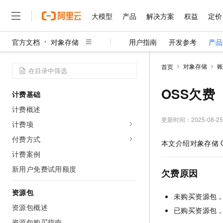
大模型
产品
解决方案
权益
定价
官方文档
对象存储
用户指南
开发参考
产品
大模型
产品
解决方案
权益
定价
云市场
伙伴
服务
了解阿里云
精选产品
精选解决方案
普惠上云
产品定价
精选商城
成为销售伙伴
售前咨询
为什么选择阿里云
千问AI平台
对象存储
账
首页
了解云产品的定价详情
大模型服务平台百炼
千问办公，解锁你的工作
普惠上云 官方力荐
分销伙伴
在线服务
网站建设
什么是云计算
大
大模型服务与应用平台
企业级Agent产品，直接
云服务器38元/年起，超
OSS欠费
计费基础
咨询伙伴
多端小程序
技术领先
云上成本管理
售后服务
千问大模型
Agency Agents：拥
官方推荐返现计划
大模型
计费概述
大模型
精选产品
精选解决方案
Salesforce 国际版订阅
稳定可靠
管理和优化成本
多元化、高性能、安全可靠
推荐新用户得奖励，单订单
更新时间：
2025-08-25
销售伙伴合作计划
计费项
自助服务
友盟天域
安全合规
人工智能与机器学习
AI
文本生成
无影云电脑
HappyHorse 打造一
云工开物
付费方式
本文介绍对象存储
无影生态合作计划
在线服务
观测云
分析师报告
随时随地安全接入的云上超
高校专属算力普惠，学生认
计算
互联网应用开发
计费案例
Qwen3.8-Max
HOT
Salesforce On Alibaba C
工单服务
智能体时代全能旗舰模型
Tuya 物联网平台阿里云
研究报告与白皮书
新用户免费试用额度
云解析DNS
快速拥有专属 OpenClaw
Consulting Partner 合
欠费原因
大数据
容器
免费试用
短信专区
蓝凌 OA
Qwen3.7-Plus
AI 大模型销售与服务生
资源包
现代化应用
存储
天池大赛
未购买资源包
能看、能想、能动手的多模
云原生大数据计算服务 Max
解决方案免费试用 新老
电子合同
资源包概述
已购买资源包
面向分析的企业级SaaS模
最高领取价值200元试用
安全
网络与CDN
AI 算法大赛
Qwen3-VL-Plus
畅捷通
资源包购买指南