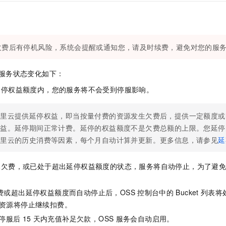
服务生态伙伴
视觉 Coding、空间感知、多模态思考等全面升级
1M上下文，专为长程任务能力而生
云工开物
企业应用
Night Plan 支持 Qwen 3.8-Max
AI 办公
NEW
Red Hat
30+ 款产品免费体验
夜间 5 折，Qwen/Meoo/TokenPlan 客户专享
AI智能应用
科研合作
ERP
堂（旗舰版）
SUSE
智能客服
AI 应用构建
大模型原生
欠费后有停机风险，系统会提醒或通知您，请及时续费，避免对您的服
CRM
2个月
自动承接线索
建站小程序
Qoder
大模型服务平台百炼-应用模版
OA 办公系统
HOT
NEW
服务状态变化如下：
面向真实软件
个人版上线、团队版降价；千问3.8-Max首发发尝鲜
丰富多元化的应用模版和解决方案
力提升
财税管理
模板建站
延停权益额度内，您的服务将不会受到停服影响。
万有无界
大模型服务平台百炼-智能体
400电话
定制建站
的模型效果
灵活可视化地构建企业级 Agent
阿里云提供延停权益，即当按量付费的资源发生欠费后，提供一定额度或
方案
广告营销
模板小程序
秒悟
权益。延停期间正常计费。延停的权益额度不是欠费总额的上限。您延停
人工智能平台 PAI
定制小程序
云端极速 AI 
新一代 AI 视频生成模型，深度适配广告营销等场景
AI Native 的算法工程平台，一站式完成建模、训练、推理服务部署
阿里云的历史消费等因素，每个月自动计算并更新。更多信息，请参见
延
APP 开发
已欠费，或已处于超出延停权益额度的状态，服务将自动停止，为了避
建站系统
费或超出延停权益额度而自动停止后，OSS
控制台中的
Bucket
列表将
AI 应用
10分钟微调：让0.6B模型媲美235B模型
多模态数据信
资源将停止继续扣费。
依托云原生高可用架构,实现Dify私有化部署
用1%尺寸在特定领域达到大模型90%以上效果
停服后
15
天内充值补足欠款，OSS
服务会自动启用。