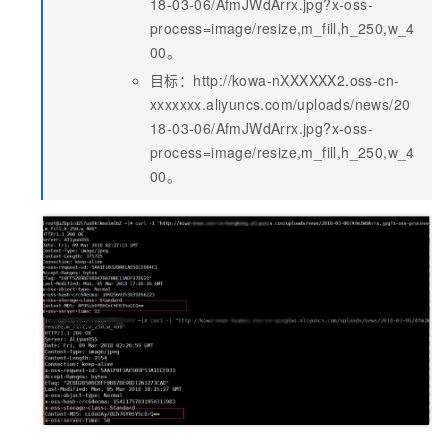
18-03-06/AfmJWdArrx.jpg?x-oss-
process=image/resize,m_fill,h_250,w_4
00。
目标：http://kowa-nXXXXXX2.oss-cn-
xxxxxxx.aliyuncs.com/uploads/news/20
18-03-06/AfmJWdArrx.jpg?x-oss-
process=image/resize,m_fill,h_250,w_4
00。