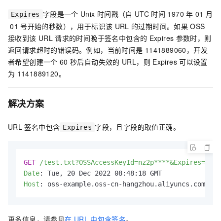
字段是一个
Unix
时间戳（自
UTC
时间
1970
年
01
月
Expires
01
号开始的秒数），用于标识该
URL
的过期时间。如果
OSS
接收到该
URL
请求的时间晚于签名中包含的
Expires
参数时，则
返回请求超时的错误码。例如，当前时间是
1141889060，开发
者希望创建一个
60
秒后自动失效的
URL，则
Expires
可以设置
为
1141889120。
解决方案
URL
签名中包含
字段，且字段的取值正确。
Expires
GET
/test.txt?OSSAccessKeyId=nz2p****&Expires=1141
Date
: 
Host
: 
oss-example.oss-cn-hangzhou.aliyuncs.com
更多信息，请参见
在
URL
中包含签名
。