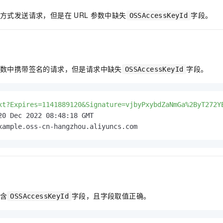
服务生态伙伴
视觉 Coding、空间感知、多模态思考等全面升级
1M上下文，专为长程任务能力而生
云工开物
企业应用
Night Plan 支持 Qwen 3.8-Max
AI 办公
NEW
方式发送请求，但是在
URL
参数中缺失
字段。
Red Hat
OSSAccessKeyId
30+ 款产品免费体验
夜间 5 折，Qwen/Meoo/TokenPlan 客户专享
AI智能应用
科研合作
ERP
堂（旗舰版）
SUSE
智能客服
AI 应用构建
大模型原生
CRM
2个月
自动承接线索
建站小程序
Qoder
大模型服务平台百炼-应用模版
OA 办公系统
HOT
NEW
数中携带签名的请求，但是请求中缺失
字段。
OSSAccessKeyId
面向真实软件
个人版上线、团队版降价；千问3.8-Max首发发尝鲜
丰富多元化的应用模版和解决方案
力提升
财税管理
模板建站
万有无界
大模型服务平台百炼-智能体
400电话
定制建站
xt?Expires=1141889120&Signature=vjbyPxybdZaNmGa%2ByT272Y
的模型效果
灵活可视化地构建企业级 Agent
方案
广告营销
模板小程序
秒悟
人工智能平台 PAI
xample.oss-cn-hangzhou.aliyuncs.com
定制小程序
云端极速 AI 
新一代 AI 视频生成模型，深度适配广告营销等场景
AI Native 的算法工程平台，一站式完成建模、训练、推理服务部署
APP 开发
建站系统
含
字段，且字段取值正确。
OSSAccessKeyId
AI 应用
10分钟微调：让0.6B模型媲美235B模型
多模态数据信
依托云原生高可用架构,实现Dify私有化部署
用1%尺寸在特定领域达到大模型90%以上效果