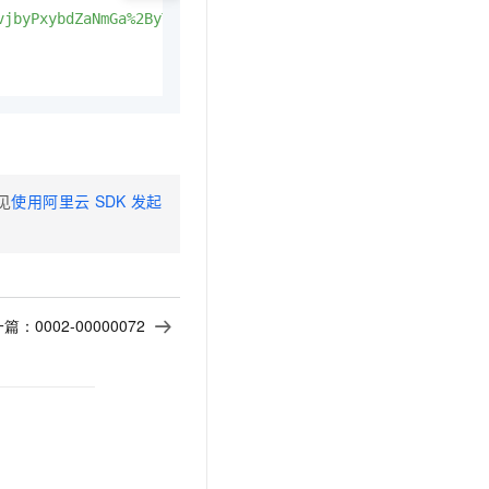
t.diy 一步搞定创意建站
构建大模型应用的安全防护体系
vjbyPxybdZaNmGa%2ByT272YEAiv****
HTTP/1.0
通过自然语言交互简化开发流程,全栈开发支持
通过阿里云安全产品对 AI 应用进行安全防护
见
使用阿里云
SDK
发起
一篇：
0002-00000072