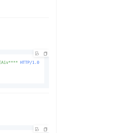
文戏情感细腻自然，动作戏激烈拳拳到肉，实现更强表演能力
支持中英文自由切换，具备更强的噪声鲁棒性
云聚AI 严选权益
SSL 证书
，一键激活高效办公新体验
精选AI产品，从模型到应用全链提效
堡垒机
AI 用量加速计划
应用
防火墙
、识别商机，让客服更高效、服务更出色。
新老同享，达量后返
千问办公
主机安全
NEW
的智能体编程平台
一站式AI生产力平台
AI 应用及服务市场
伶鹊
EAiv****
HTTP/1.0
企业级人与Agent协作平台，接入和调度多个数字员工
智能客服平台，对话机器人、对话分析、智能外呼
AI 应用
大模型服务平台百炼 - 全妙
大模型
应用创作平台
多模态内容创作工具，已接入 DeepSeek
自然语言处理
数据标注
机器学习
息提取
与 AI 智能体进行实时音视频通话
从文本、图片、视频中提取结构化的属性信息
构建支持视频理解的 AI 音视频实时通话应用