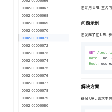
0002-00000066
AI 产品 免费试用
网络
安全
云开发大赛
您采用
URL
签名的
0002-00000067
Tableau 订阅
1亿+ 大模型 tokens 和 
可观测
入门学习赛
0002-00000068
中间件
AI空中课堂在线直播课
140+云产品 免费试用
大模型服务
问题示例
0002-00000069
上云与迁云
产品新客免费试用，最长1
数据库
0002-00000070
生态解决方案
千问AI平台-Token Plan
企业出海
您发起了在
URL
参
大模型ACA认证体验
大数据计算
0002-00000071
助力企业全员 AI 认知与能
行业生态解决方案
政企业务
0002-00000072
媒体服务
千问AI平台-模型体验
开发者生态解决方案
0002-00000073
GET
/test.t
在线体验全尺寸、多种模态
企业服务与云通信
Date
: 
AI 开发和 AI 应用解决
0002-00000074
Happy 系列大模型
Host
: 
oss-e
域名与网站
0002-00000075
0002-00000076
终端用户计算
0002-00000077
解决方案
Serverless
大模型解决方案
0002-00000078
开发工具
0002-00000079
确保
URL
请求中包
快速部署 Dify，高效搭建 
0002-00000080
迁移与运维管理