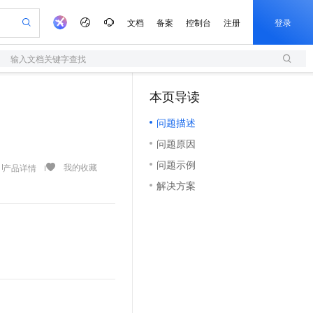
文档
备案
控制台
注册
登录
输入文档关键字查找
验
作计划
器
AI 活动
专业服务
服务伙伴合作计划
开发者社区
加入我们
服务平台百炼
阿里云 OPC 创新助力计划
本页导读
（1）
一站式生成采购清单，支持单品或批量购买
S
可编辑精美 PPT 文稿
S产品伙伴计划（繁花）
峰会
造的大模型服务与应用开发平台
轻量应用服务器
Agency Agents：拥有专属领域专家
AI 生产力先锋
Al MaaS 服务伙伴赋能合作
域名
博文
Careers
至高可申请百万元
问题描述
性可伸缩的云计算服务
 轻松生成专业的 PPT
开启高性价比 AI 编程新体验
先锋实践拓展 AI 生产力的边界
快速构建应用程序和网站，即刻迈出上云第一步
多领域专家智能体,一键组建 AI 虚拟交付团队
Token 补贴，五大权
计划
海大会
伙伴信用分合作计划
商标
问答
社会招聘
问题原因
益加速 OPC 成功
S
帕鲁游戏服务器
数字证书管理服务（原SSL证书）
HappyHorse 打造一站式影视创作平台
飞天发布时刻
HOT
划
备案
电子书
校园招聘
问题示例
联机服务器，轻松开启游戏
视频创作，一键激活电商全链路生产力
全托管，含MySQL、PostgreSQL、SQL Server、MariaDB多引擎
实现全站HTTPS，呈现可信的WEB访问
所见，即是所愿
可视化编排打通从文字构思到成片全链路闭环
我的收藏
产品详情
更多支持
划
公司注册
镜像站
解决方案
视频生成
语音识别与合成
 智能体与工作流应用
短信服务
漫剧工坊：一站式动画创作平台
AI 实训营
合作伙伴培训与认证
划
上云迁移
的智能体编程平台
站生成，高效打造优质广告素材
通过阿里云百炼高效搭建AI应用,助力高效开发
快速生产连贯的高质量长漫剧
从基础到进阶，Agent 创客手把手教你
国内短信简单易用，安全可靠，秒级触达，全球覆盖200+国家和地区。
e-1.1-T2V
Qwen3-TTS-Flash
lScope
我要反馈
查询合作伙伴
畅细腻的高质量视频
离线语音合成大模型，多语言方言自适应，低延迟高稳定
n Alibaba Cloud ISV 合作
代维服务
olarDB
建企业门户网站
大数据开发治理平台 DataWorks
10 分钟搭建微信、支付宝小程序
创新加速
ope
登录合作伙伴管理后台
我要建议
站，无忧落地极速上线
以可视化方式快速构建移动和 PC 门户网站
100%兼容MySQL、PostgreSQL，兼容Oracle，支持集中和分布式
高效部署网站，快速应用到小程序
Data Agent 驱动的一站式 Data+AI 开发治理平台
e-1.1-I2V
Cosyvoice-V3-Flash
安全
畅自然，细节丰富
高表现力语音合成大模型，语音克隆听感自然
我要投诉
上云场景组合购
伴
边界网络安全防护产品
漫剧创作，剧本、分镜、视频高效生成
覆盖90%+业务场景，专享组合折扣价
2V
VPN
Fun-ASR