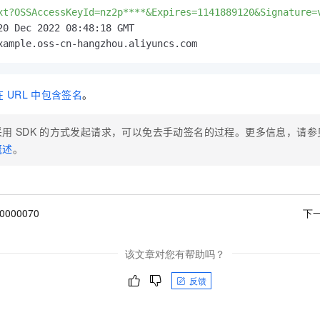
一个 AI 助手
即刻拥有 DeepSeek-R1 满血版
超强辅助，Bol
xt?OSSAccessKeyId=nz2p****&Expires=1141889120&Signature=
在企业官网、通讯软件中为客户提供 AI 客服
多种方案随心选，轻松解锁专属 DeepSeek
xample.oss-cn-hangzhou.aliyuncs.com
在
URL
中包含签名
。
采用
SDK
的方式发起请求，可以免去手动签名的过程。更多信息，请参
概述
。
00000070
下
该文章对您有帮助吗？
反馈