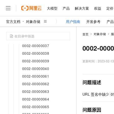
0002-00000010
大模型
产品
解决方案
权益
定价
0002-00000031
官方文档
对象存储
用户指南
开发参考
产品
0002-00000032
大模型
产品
解决方案
权益
定价
云市场
伙伴
服务
了解阿里云
精选产品
精选解决方案
普惠上云
产品定价
精选商城
成为销售伙伴
售前咨询
为什么选择阿里云
0002-00000033
千问AI平台
对象存储
服
首页
了解云产品的定价详情
0002-00000034
大模型服务平台百炼
睿译宝，AI翻译排版一
普惠上云 官方力荐
分销伙伴
在线服务
网站建设
什么是云计算
大
大模型服务与应用平台
上传文档即自动完成翻译和
云服务器38元/年起，超
0002-00000037
0002-000
咨询伙伴
多端小程序
技术领先
云上成本管理
售后服务
0002-00000038
千问大模型
GLM-5.2：长任务时代
官方推荐返现计划
大模型
大模型
精选产品
精选解决方案
Salesforce 国际版订阅
稳定可靠
管理和优化成本
0002-00000039
多元化、高性能、安全可靠
推荐新用户得奖励，单订单
更新时间：
2023-02-13
销售伙伴合作计划
自助服务
友盟天域
安全合规
人工智能与机器学习
AI
文本生成
0002-00000040
无影云电脑
Hermes Agent，打造
云工开物
无影生态合作计划
在线服务
0002-00000061
观测云
分析师报告
随时随地安全接入的云上超
自主进化，持久记忆，越用
高校专属算力普惠，学生认
计算
互联网应用开发
Qwen3.8-Max
HOT
问题描述
Salesforce On Alibaba C
工单服务
0002-00000062
智能体时代全能旗舰模型
Tuya 物联网平台阿里云
研究报告与白皮书
云解析DNS
快速拥有专属 OpenClaw
Consulting Partner 合
大数据
容器
免费试用
0002-00000063
短信专区
URL
签名中缺少
蓝凌 OA
Qwen3.7-Plus
O
AI 大模型销售与服务生
现代化应用
存储
0002-00000064
天池大赛
能看、能想、能动手的多模
云原生大数据计算服务 Max
解决方案免费试用 新老
电子合同
0002-00000065
面向分析的企业级SaaS模
最高领取价值200元试用
安全
网络与CDN
问题原因
AI 算法大赛
Qwen3-VL-Plus
畅捷通