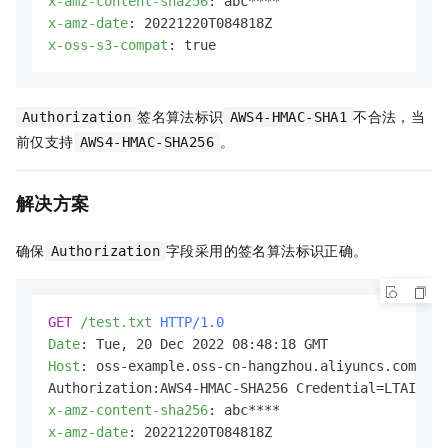
x-amz-content-sha256
: 
x-amz-date
: 
x-oss-s3-compat
: 
true
签名算法标识
不合法，当
Authorization
AWS4-HMAC-SHA1
前仅支持
。
AWS4-HMAC-SHA256
解决方案
确保
字段采用的签名算法标识正确。
Authorization
GET
/test.txt
HTTP/1.0
Date
: 
Host
: 
oss-example.oss-cn-hangzhou.aliyuncs.com

x-amz-content-sha256
: 
x-amz-date
: 