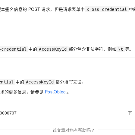
服务生态伙伴
视觉 Coding、空间感知、多模态思考等全面升级
1M上下文，专为长程任务能力而生
云工开物
企业应用
Night Plan 支持 Qwen 3.8-Max
AI 办公
NEW
版本签名信息的
POST
请求，但是请求表单中
中
Red Hat
x-oss-credential
30+ 款产品免费体验
夜间 5 折，Qwen/Meoo/TokenPlan 客户专享
AI智能应用
科研合作
ERP
堂（旗舰版）
SUSE
智能客服
AI 应用构建
大模型原生
CRM
2个月
自动承接线索
建站小程序
Qoder
大模型服务平台百炼-应用模版
OA 办公系统
HOT
NEW
面向真实软件
个人版上线、团队版降价；千问3.8-Max首发发尝鲜
丰富多元化的应用模版和解决方案
中的
部分包含非法字符，例如
等。
力提升
-credential
AccessKeyId
\t
财税管理
模板建站
万有无界
大模型服务平台百炼-智能体
400电话
定制建站
的模型效果
灵活可视化地构建企业级 Agent
方案
广告营销
模板小程序
秒悟
人工智能平台 PAI
中的
部分填写无误。
ential
AccessKeyId
定制小程序
云端极速 AI 
新一代 AI 视频生成模型，深度适配广告营销等场景
AI Native 的算法工程平台，一站式完成建模、训练、推理服务部署
请求的更多信息，请参见
PostObject
。
APP 开发
建站系统
00000707
下
AI 应用
10分钟微调：让0.6B模型媲美235B模型
多模态数据信
依托云原生高可用架构,实现Dify私有化部署
用1%尺寸在特定领域达到大模型90%以上效果
该文章对您有帮助吗？