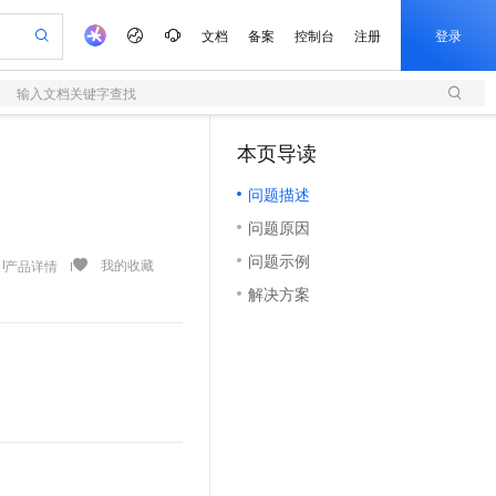
文档
备案
控制台
注册
登录
输入文档关键字查找
验
作计划
器
AI 活动
专业服务
服务伙伴合作计划
开发者社区
加入我们
服务平台百炼
阿里云 OPC 创新助力计划
本页导读
（1）
一站式生成采购清单，支持单品或批量购买
S
io：打造专属 AI 语音助手
S产品伙伴计划（繁花）
峰会
造的大模型服务与应用开发平台
轻量应用服务器
一句话生成原生可编辑精美 PPT 文稿
AI 生产力先锋
Al MaaS 服务伙伴赋能合作
域名
博文
Careers
至高可申请百万元
问题描述
性可伸缩的云计算服务
开启高性价比 AI 编程新体验
Qwen-Audio-3.0-Realtime 端到端实时语音角色扮演
输入一句话想法, 轻松生成专业的 PPT
先锋实践拓展 AI 生产力的边界
快速构建应用程序和网站，即刻迈出上云第一步
Token 补贴，五大权
计划
海大会
伙伴信用分合作计划
商标
问答
社会招聘
问题原因
益加速 OPC 成功
S
eek-V4-Pro
数字证书管理服务（原SSL证书）
一键部署幻兽帕鲁游戏服务器
飞天发布时刻
HOT
划
备案
电子书
校园招聘
问题示例
pSeek-V4-Pro
视频创作，一键激活电商全链路生产力
全托管，含MySQL、PostgreSQL、SQL Server、MariaDB多引擎
实现全站HTTPS，呈现可信的WEB访问
一键购买专属联机服务器，轻松开启游戏
所见，即是所愿
我的收藏
产品详情
更多支持
划
公司注册
镜像站
解决方案
视频生成
语音识别与合成
专属 QwenPaw
短信服务
漫剧工坊：一站式动画创作平台
AI 实训营
HOT
合作伙伴培训与认证
划
上云迁移
的智能体编程平台
站生成，高效打造优质广告素材
从聊天伙伴进化为能主动干活的本地数字员工
快速生产连贯的高质量长漫剧
从基础到进阶，Agent 创客手把手教你
国内短信简单易用，安全可靠，秒级触达，全球覆盖200+国家和地区。
e-1.1-T2V
Qwen3-TTS-Flash
lScope
我要反馈
查询合作伙伴
畅细腻的高质量视频
离线语音合成大模型，多语言方言自适应，低延迟高稳定
n Alibaba Cloud ISV 合作
代维服务
olarDB
建企业门户网站
大数据开发治理平台 DataWorks
10 分钟搭建微信、支付宝小程序
创新加速
ope
登录合作伙伴管理后台
我要建议
站，无忧落地极速上线
以可视化方式快速构建移动和 PC 门户网站
100%兼容MySQL、PostgreSQL，兼容Oracle，支持集中和分布式
高效部署网站，快速应用到小程序
Data Agent 驱动的一站式 Data+AI 开发治理平台
e-1.1-I2V
Cosyvoice-V3-Flash
安全
畅自然，细节丰富
高表现力语音合成大模型，语音克隆听感自然
我要投诉
上云场景组合购
伴
边界网络安全防护产品
漫剧创作，剧本、分镜、视频高效生成
覆盖90%+业务场景，专享组合折扣价
2V
VPN
Fun-ASR