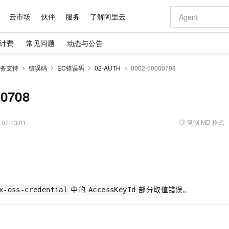
云市场
伙伴
服务
了解阿里云
计费
常见问题
动态与公告
AI 特惠
数据与 API
成为产品伙伴
企业增值服务
最佳实践
价格计算器
AI 场景体
基础软件
产品伙伴合
阿里云认证
市场活动
配置报价
大模型
务支持
错误码
EC错误码
02-AUTH
0002-00000708
自助选配和估算价格
新方式
域名与网站
睿译宝，AI翻译排版一步到位
智启 AI 普惠权益
产品生态集成认证中心
企业支持计划
云上春晚
千问官方 MaaS 平台，为开发者和 Agent 而生，新用户赠送 1 亿 + tokens 额度
云服务器 EC
Qwen Aud
AI Coding
阿里云Maa
2026 阿里云
为企业打
数据集
Windows
大模型认证
模型
NEW
NEW
交付可用成果
值低价云产品抢先购
提供智能易用的域名与建站服务
上传文档即自动完成翻译和格式还原
至高享 1亿+免费 tokens，加速 Al 应用落地
安全可靠、弹
智能编程，一键
00708
产品生态伙伴
专家技术服务
云上奥运之旅
弹性计算合作
阿里云中企出
手机三要素
宝塔 Linux
全部认证
价格优势
有专属领域专家
对象存储 OSS
GLM-5.2：长任务时代开源旗舰模型
阿里云 OPC 创新助力计划
云数据库 RD
即刻拥有 DeepS
AI 电商营销
产品生态伙伴工作台
企业增值服务台
云栖战略参考
云存储合作计
云栖大会
身份实名认证
CentOS
训练营
推动算力普惠，释放技术红利
的大模型服务
最高返9万
多领域专家智能体,一键组建 AI 虚拟交付团队
至高百万元 Token 补贴，加速一人公司成长
稳定、安全、高性价比、高性能的云存储服务
真正可用的 1M 上下文,一次完成代码全链路开发
轻松解锁专属 Dee
从图文生成到
复制 MD 格式
 07:13:01
云上的中国
数据库合作计
活动全景
短信
Docker
图片和
站式影视创作平台
人工智能平台 PAI
Hermes Agent，打造自进化智能体
Token Plan 模型订阅计划
Qoder
5 分钟轻松部署
AI 广告创作
企业成长
大模型
NEW
信息公告
看见新力量
云网络合作计
OCR 文字识别
JAVA
级电脑
证享300元代金券
可视化编排打通从文字构思到成片全链路闭环
一站式AI开发、训练和推理服务
自主进化，持久记忆，越用越聪明
Qwen3.8-Max 首发尝鲜，限时加量 10 倍，夜间低至2折
面向真实软件
图文、视频一
Kimi-K3
HappyHors
NEW
魔搭 Mode
loud
服务实践
官网公告
Kimi 最新旗舰模型，长程编程与推理利器
让文字生成流
金融模力时刻
Salesforce O
版
发票查验
全能环境
Qoder CN
Claude Code + GStack 打造工程团队
千问办公，限时限量积分加倍
云原生数据库 P
低代码高效构
AI 建站
NEW
作计划
计划
创新中心
魔搭 ModelSc
健康状态
让AI从“聊天伙伴”进化为能干活的“数字员工”
覆盖公网/内网、递归/权威、移动APP等全场景解析服务
安装技能 GStack，拥有专属 AI 工程团队
你的AI工作搭子，覆盖日常办公高频场景
基于千问大模型等，支持代码智能生成、研发智能问答
0 代码专业建
客户案例
中的
部分取值错误。
天气预报查询
操作系统
Deepseek-v4-pro
HappyHors
x-oss-credential
AccessKeyId
态合作计划
态智能体模型
旗舰 MoE 大模型，百万上下文与顶尖推理能力
图生视频，流
Compute
同享
容器服务 Kubernetes 版 ACK
万小智 AI 建站低至 15元/月
云防火墙
AI 短剧/漫剧
快递物流查询
WordPress
成为服务伙
高校合作
式云数据仓库
点，立即开启云上创新
提供一站式管理容器应用的 K8s 服务
送.CN域名，送备案服务码
云原生的云上
AI助力短剧
GLM-5.2
Wan2.7-T
Ubuntu