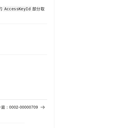
文戏情感细腻自然，动作戏激烈拳拳到肉，实现更强表演能力
支持中英文自由切换，具备更强的噪声鲁棒性
云聚AI 严选权益
SSL 证书
的
部分取
AccessKeyId
，一键激活高效办公新体验
精选AI产品，从模型到应用全链提效
堡垒机
AI 用量加速计划
应用
防火墙
、识别商机，让客服更高效、服务更出色。
新老同享，达量后返
千问办公
主机安全
NEW
的智能体编程平台
一站式AI生产力平台
AI 应用及服务市场
伶鹊
企业级人与Agent协作平台，接入和调度多个数字员工
智能客服平台，对话机器人、对话分析、智能外呼
AI 应用
大模型服务平台百炼 - 全妙
大模型
应用创作平台
多模态内容创作工具，已接入 DeepSeek
自然语言处理
数据标注
机器学习
一篇：
0002-00000709
息提取
与 AI 智能体进行实时音视频通话
从文本、图片、视频中提取结构化的属性信息
构建支持视频理解的 AI 音视频实时通话应用