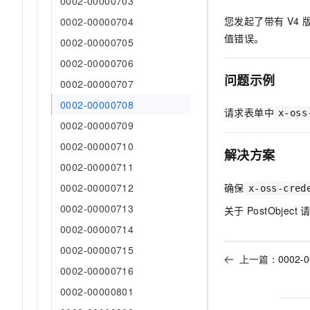
0002-00000703
AI 产品 免费试用
网络
安全
云开发大赛
您发起了带有
V4
0002-00000704
Tableau 订阅
1亿+ 大模型 tokens 和 
值错误。
可观测
入门学习赛
0002-00000705
中间件
AI空中课堂在线直播课
140+云产品 免费试用
大模型服务
0002-00000706
上云与迁云
产品新客免费试用，最长1
数据库
问题示例
0002-00000707
生态解决方案
千问AI平台-Token Plan
企业出海
大模型ACA认证体验
大数据计算
0002-00000708
请求表单中
助力企业全员 AI 认知与能
x-oss
行业生态解决方案
政企业务
0002-00000709
媒体服务
千问AI平台-模型体验
开发者生态解决方案
0002-00000710
在线体验全尺寸、多种模态
解决方案
企业服务与云通信
AI 开发和 AI 应用解决
0002-00000711
Happy 系列大模型
域名与网站
确保
0002-00000712
x-oss-cred
0002-00000713
关于
PostObject
终端用户计算
0002-00000714
Serverless
大模型解决方案
0002-00000715
上一篇：
0002-
开发工具
0002-00000716
快速部署 Dify，高效搭建 
0002-00000801
迁移与运维管理