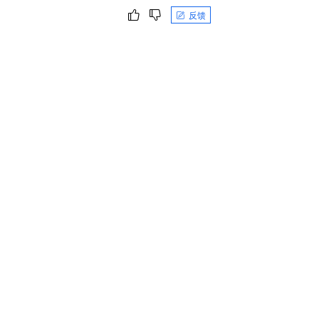
一个 AI 助手
即刻拥有 DeepSeek-R1 满血版
超强辅助，Bol
反馈
在企业官网、通讯软件中为客户提供 AI 客服
多种方案随心选，轻松解锁专属 DeepSeek