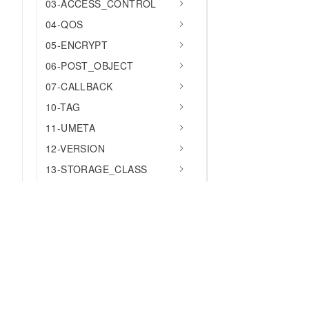
03-ACCESS_CONTROL
04-QOS
05-ENCRYPT
06-POST_OBJECT
07-CALLBACK
10-TAG
11-UMETA
12-VERSION
13-STORAGE_CLASS
14-LIFECYCLE
15-BUCKET
16-OBJECT
17-REQUEST
18-CNAME
为什么选择阿里云
大模型
产品和定
19-WEBSITE