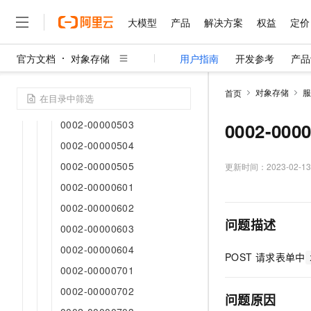
0002-00000428
大模型
产品
解决方案
权益
定价
0002-00000429
官方文档
对象存储
用户指南
开发参考
产品
0002-00000430
大模型
产品
解决方案
权益
定价
云市场
伙伴
服务
了解阿里云
精选产品
精选解决方案
普惠上云
产品定价
精选商城
成为销售伙伴
售前咨询
为什么选择阿里云
0002-00000501
千问AI平台
对象存储
服
首页
了解云产品的定价详情
0002-00000502
大模型服务平台百炼
千问办公，解锁你的工作
普惠上云 官方力荐
分销伙伴
在线服务
网站建设
什么是云计算
大
大模型服务与应用平台
企业级Agent产品，直接
云服务器38元/年起，超
0002-00000503
0002-000
咨询伙伴
多端小程序
技术领先
云上成本管理
售后服务
0002-00000504
千问大模型
Agency Agents：拥
官方推荐返现计划
大模型
大模型
精选产品
精选解决方案
Salesforce 国际版订阅
稳定可靠
管理和优化成本
0002-00000505
多元化、高性能、安全可靠
推荐新用户得奖励，单订单
更新时间：
2023-02-13
销售伙伴合作计划
自助服务
友盟天域
安全合规
人工智能与机器学习
AI
文本生成
0002-00000601
无影云电脑
HappyHorse 打造一
云工开物
无影生态合作计划
在线服务
0002-00000602
观测云
分析师报告
随时随地安全接入的云上超
高校专属算力普惠，学生认
计算
互联网应用开发
Qwen3.8-Max
HOT
问题描述
Salesforce On Alibaba C
工单服务
0002-00000603
智能体时代全能旗舰模型
Tuya 物联网平台阿里云
研究报告与白皮书
云解析DNS
快速拥有专属 OpenClaw
Consulting Partner 合
大数据
容器
免费试用
0002-00000604
短信专区
POST
请求表单中
蓝凌 OA
Qwen3.7-Plus
AI 大模型销售与服务生
现代化应用
存储
0002-00000701
天池大赛
能看、能想、能动手的多模
云原生大数据计算服务 Max
解决方案免费试用 新老
电子合同
0002-00000702
面向分析的企业级SaaS模
最高领取价值200元试用
安全
网络与CDN
问题原因
AI 算法大赛
Qwen3-VL-Plus
畅捷通