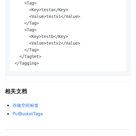
    <Tag>

      <Key>testa</Key>

      <Value>testv1</Value>

    </Tag>

    <Tag>

      <Key>testb</Key>

      <Value>testv2</Value>

    </Tag>

  </TagSet>

</Tagging>
相关文档
存储空间标签
PutBucketTags