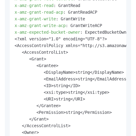
x-amz-grant-read
: 
x-amz-grant-read-acp
: 
x-amz-grant-write
: 
x-amz-grant-write-acp
: 
x-amz-expected-bucket-owner
: 
ExpectedBucketOwner

<?xml version="1.0" encoding="UTF-8"?>

<AccessControlPolicy xmlns="http://s3.amazonaws.co
   <AccessControlList>

      <Grant>

         <Grantee>

            <DisplayName>string</DisplayName>

            <EmailAddress>string</EmailAddress>

            <ID>string</ID>

            <xsi:type>string</xsi:type>

            <URI>string</URI>

         </Grantee>

         <Permission>string</Permission>

      </Grant>

   </AccessControlList>

   <Owner>
