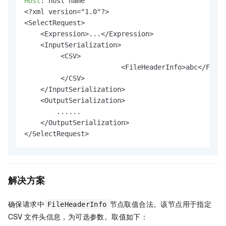
Host
: 
host name

<?xml version="1.0"?>

<SelectRequest>

    <Expression>...</Expression>

    <InputSerialization>

         <CSV>

         		<FileHeaderInfo>abc</FileHeaderInfo>

         </CSV>

    </InputSerialization>

    <OutputSerialization>

        ......

    </OutputSerialization>

</SelectRequest>
解决方案
确保请求中
节点取值合法。该节点用于指定
FileHeaderInfo
CSV
文件头信息，为可选参数。取值如下：