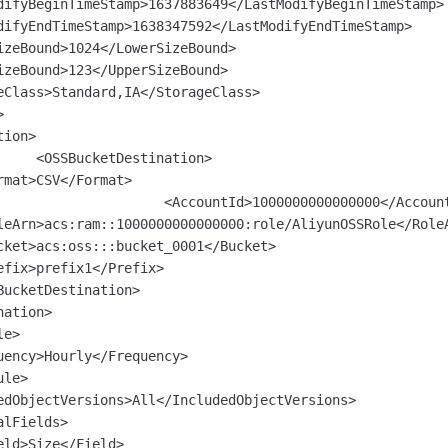
difyBeginTimeStamp>1637883649</LastModifyBeginTimeStamp>

一个 AI 助手
即刻拥有 DeepSeek-R1 满血版
超强辅助，Bol
difyEndTimeStamp>1638347592</LastModifyEndTimeStamp>

在企业官网、通讯软件中为客户提供 AI 客服
多种方案随心选，轻松解锁专属 DeepSeek
izeBound>1024</LowerSizeBound>

izeBound>123</UpperSizeBound>

eClass>Standard,IA</StorageClass>



ion>

1000000000000000</AccountId>

leArn>acs:ram::1000000000000000:role/AliyunOSSRole</RoleA
cket>acs:oss:::bucket_0001</Bucket>

BucketDestination>

ation>

e>

uency>Hourly</Frequency>

le>

edObjectVersions>All</IncludedObjectVersions>

lFields>
