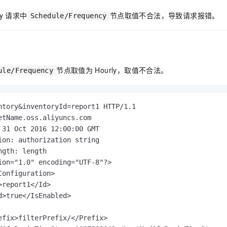
服务生态伙伴
视觉 Coding、空间感知、多模态思考等全面升级
1M上下文，专为长程任务能力而生
云工开物
企业应用
Night Plan 支持 Qwen 3.8-Max
AI 办公
NEW
y
请求中
节点取值不合法，导致请求报错。
Red Hat
Schedule/Frequency
30+ 款产品免费体验
夜间 5 折，Qwen/Meoo/TokenPlan 客户专享
AI智能应用
科研合作
ERP
堂（旗舰版）
SUSE
智能客服
AI 应用构建
大模型原生
CRM
2个月
自动承接线索
建站小程序
Qoder
大模型服务平台百炼-应用模版
OA 办公系统
HOT
NEW
节点取值为
Hourly，取值不合法。
ule/Frequency
面向真实软件
个人版上线、团队版降价；千问3.8-Max首发发尝鲜
丰富多元化的应用模版和解决方案
力提升
财税管理
模板建站
万有无界
大模型服务平台百炼-智能体
400电话
定制建站
ntory&inventoryId=report1 HTTP/1.1

的模型效果
灵活可视化地构建企业级 Agent
etName.oss.aliyuncs.com

方案
广告营销
模板小程序
秒悟
人工智能平台 PAI
 31 Oct 2016 12:00:00 GMT

定制小程序
云端极速 AI 
新一代 AI 视频生成模型，深度适配广告营销等场景
AI Native 的算法工程平台，一站式完成建模、训练、推理服务部署
ion: authorization string

gth: length

APP 开发
ion="1.0" encoding="UTF-8"?>

Configuration>

建站系统
d>true</IsEnabled>

AI 应用
10分钟微调：让0.6B模型媲美235B模型
多模态数据信
依托云原生高可用架构,实现Dify私有化部署
用1%尺寸在特定领域达到大模型90%以上效果