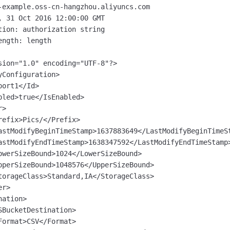
-example.oss-cn-hangzhou.aliyuncs.com

, 31 Oct 2016 12:00:00 GMT

tion: authorization string

ength: length

sion="1.0" encoding="UTF-8"?>

yConfiguration>

ort1</Id>

bled>true</IsEnabled>

>

refix>Pics/</Prefix>

astModifyBeginTimeStamp>1637883649</LastModifyBeginTimeSt
astModifyEndTimeStamp>1638347592</LastModifyEndTimeStamp>
owerSizeBound>1024</LowerSizeBound>

pperSizeBound>1048576</UpperSizeBound>

torageClass>Standard,IA</StorageClass>

r>

ation>

SBucketDestination>

Format>CSV</Format>
