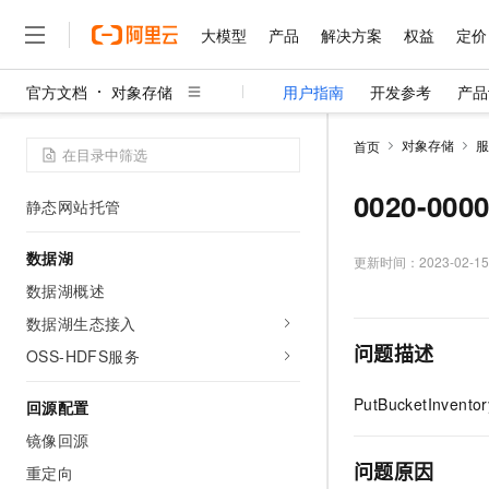
日志与监控
大模型
产品
解决方案
权益
定价
日志与监控概述
日志管理
官方文档
对象存储
用户指南
开发参考
产品
大模型
产品
解决方案
权益
定价
云市场
伙伴
服务
了解阿里云
精选产品
精选解决方案
普惠上云
产品定价
精选商城
成为销售伙伴
售前咨询
为什么选择阿里云
监控服务
千问AI平台
对象存储
服
首页
了解云产品的定价详情
大模型服务平台百炼
千问办公，解锁你的工作
普惠上云 官方力荐
分销伙伴
在线服务
网站建设
什么是云计算
大
静态网站托管
大模型服务与应用平台
企业级Agent产品，直接
云服务器38元/年起，超
0020-000
静态网站托管
咨询伙伴
多端小程序
技术领先
云上成本管理
售后服务
千问大模型
Agency Agents：拥
官方推荐返现计划
大模型
大模型
精选产品
精选解决方案
Salesforce 国际版订阅
稳定可靠
数据湖
管理和优化成本
多元化、高性能、安全可靠
推荐新用户得奖励，单订单
更新时间：
2023-02-15
销售伙伴合作计划
自助服务
友盟天域
安全合规
人工智能与机器学习
AI
数据湖概述
文本生成
无影云电脑
HappyHorse 打造一
云工开物
无影生态合作计划
在线服务
数据湖生态接入
观测云
分析师报告
随时随地安全接入的云上超
高校专属算力普惠，学生认
计算
互联网应用开发
Qwen3.8-Max
HOT
问题描述
Salesforce On Alibaba C
工单服务
OSS-HDFS服务
智能体时代全能旗舰模型
Tuya 物联网平台阿里云
研究报告与白皮书
云解析DNS
快速拥有专属 OpenClaw
Consulting Partner 合
大数据
容器
免费试用
短信专区
PutBucketInventor
蓝凌 OA
Qwen3.7-Plus
回源配置
AI 大模型销售与服务生
现代化应用
存储
天池大赛
能看、能想、能动手的多模
云原生大数据计算服务 Max
解决方案免费试用 新老
镜像回源
电子合同
面向分析的企业级SaaS模
最高领取价值200元试用
安全
网络与CDN
问题原因
重定向
AI 算法大赛
Qwen3-VL-Plus
畅捷通