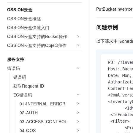
AI 产品 免费试用
网络
安全
云开发大赛
PutBucketInventor
Tableau 订阅
OSS ON云盒
1亿+ 大模型 tokens 和 
可观测
入门学习赛
OSS ON云盒概述
中间件
AI空中课堂在线直播课
140+云产品 免费试用
大模型服务
问题示例
OSS ON云盒快速入门
上云与迁云
产品新客免费试用，最长1
数据库
生态解决方案
OSS ON云盒支持的Bucket操作
千问AI平台-Token Plan
企业出海
以下请求中
大模型ACA认证体验
Sched
大数据计算
OSS ON云盒支持的Object操作
助力企业全员 AI 认知与能
行业生态解决方案
政企业务
媒体服务
千问AI平台-模型体验
服务支持
开发者生态解决方案
 PUT /?inve
在线体验全尺寸、多种模态
企业服务与云通信
错误码
 Host: Buck
AI 开发和 AI 应用解决
Happy 系列大模型
 Date: Mon,
错误码
域名与网站
 Authorizat
获取Request ID
 Content-Len
终端用户计算
EC错误码
 <?xml vers
 <Inventory
Serverless
01-INTERNAL_ERROR
大模型解决方案
 	<Id>report1</Id>

02-AUTH
开发工具
  <IsEnable
快速部署 Dify，高效搭建 
03-ACCESS_CONTROL
  <Filter>

迁移与运维管理
  	<Prefix>filterPrefix/</Prefix>

04-QOS