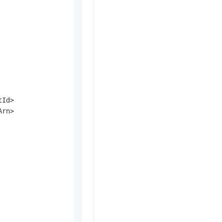
t.diy 一步搞定创意建站
构建大模型应用的安全防护体系
通过自然语言交互简化开发流程,全栈开发支持
通过阿里云安全产品对 AI 应用进行安全防护
rn>
