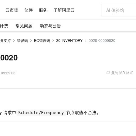
云市场
伙伴
服务
了解阿里云
计费
常见问题
动态与公告
AI 特惠
数据与 API
成为产品伙伴
企业增值服务
最佳实践
价格计算器
AI 场景体
基础软件
产品伙伴合
阿里云认证
市场活动
配置报价
大模型
务支持
错误码
EC错误码
20-INVENTORY
0020-00000020
自助选配和估算价格
新方式
域名与网站
睿译宝，AI翻译排版一步到位
智启 AI 普惠权益
产品生态集成认证中心
企业支持计划
云上春晚
千问官方 MaaS 平台，为开发者和 Agent 而生，新用户赠送 1 亿 + tokens 额度
云服务器 EC
Qwen Aud
AI Coding
阿里云Maa
2026 阿里云
为企业打
数据集
Windows
大模型认证
模型
NEW
NEW
交付可用成果
值低价云产品抢先购
提供智能易用的域名与建站服务
上传文档即自动完成翻译和格式还原
至高享 1亿+免费 tokens，加速 Al 应用落地
安全可靠、弹
智能编程，一键
00020
产品生态伙伴
专家技术服务
云上奥运之旅
弹性计算合作
阿里云中企出
手机三要素
宝塔 Linux
全部认证
价格优势
有专属领域专家
对象存储 OSS
GLM-5.2：长任务时代开源旗舰模型
阿里云 OPC 创新助力计划
云数据库 RD
即刻拥有 DeepS
AI 电商营销
产品生态伙伴工作台
企业增值服务台
云栖战略参考
云存储合作计
云栖大会
身份实名认证
CentOS
训练营
推动算力普惠，释放技术红利
的大模型服务
最高返9万
多领域专家智能体,一键组建 AI 虚拟交付团队
至高百万元 Token 补贴，加速一人公司成长
稳定、安全、高性价比、高性能的云存储服务
真正可用的 1M 上下文,一次完成代码全链路开发
轻松解锁专属 Dee
从图文生成到
复制 MD 格式
 09:29:06
云上的中国
数据库合作计
活动全景
短信
Docker
图片和
站式影视创作平台
人工智能平台 PAI
Hermes Agent，打造自进化智能体
Token Plan 模型订阅计划
Qoder
5 分钟轻松部署
AI 广告创作
企业成长
大模型
NEW
信息公告
看见新力量
云网络合作计
OCR 文字识别
JAVA
级电脑
证享300元代金券
可视化编排打通从文字构思到成片全链路闭环
一站式AI开发、训练和推理服务
自主进化，持久记忆，越用越聪明
Qwen3.8-Max 首发尝鲜，限时加量 10 倍，夜间低至2折
面向真实软件
图文、视频一
Kimi-K3
HappyHors
NEW
魔搭 Mode
loud
服务实践
官网公告
Kimi 最新旗舰模型，长程编程与推理利器
让文字生成流
金融模力时刻
Salesforce O
版
发票查验
全能环境
Qoder CN
Claude Code + GStack 打造工程团队
千问办公，限时限量积分加倍
云原生数据库 P
低代码高效构
AI 建站
NEW
作计划
计划
创新中心
魔搭 ModelSc
健康状态
让AI从“聊天伙伴”进化为能干活的“数字员工”
覆盖公网/内网、递归/权威、移动APP等全场景解析服务
安装技能 GStack，拥有专属 AI 工程团队
你的AI工作搭子，覆盖日常办公高频场景
基于千问大模型等，支持代码智能生成、研发智能问答
0 代码专业建
客户案例
y
请求中
节点取值不合法。
天气预报查询
操作系统
Deepseek-v4-pro
HappyHors
Schedule/Frequency
态合作计划
态智能体模型
旗舰 MoE 大模型，百万上下文与顶尖推理能力
图生视频，流
Compute
同享
容器服务 Kubernetes 版 ACK
万小智 AI 建站低至 15元/月
云防火墙
AI 短剧/漫剧
快递物流查询
WordPress
成为服务伙
高校合作
式云数据仓库
点，立即开启云上创新
提供一站式管理容器应用的 K8s 服务
送.CN域名，送备案服务码
云原生的云上
AI助力短剧
GLM-5.2
Wan2.7-T
Ubuntu