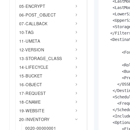
    <LastMo
10 分钟在聊天系统中增加
专有云
05-ENCRYPT
    <LastMo
    <LowerS
06-POST_OBJECT
    <UpperS
07-CALLBACK
    <Storag
10-TAG
   </Filter>
   <Destinat
11-UMETA
   		<OSSBucketDestination>

12-VERSION
      	<Format>CSV</Format>

13-STORAGE_CLASS
				<AccountId>
        <Ro
14-LIFECYCLE
        <Bu
15-BUCKET
       	<Prefix>prefix1</Prefix>

16-OBJECT
      </OSS
    </Destin
17-REQUEST
    <Schedul
18-CNAME
      <Freq
    </Schedu
19-WEBSITE
    <Includ
20-INVENTORY
    <Optiona
0020-00000001
    	<Field>Size</Field>
