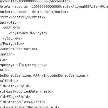
AccountId>100000000000000</AccountId>

RoleArn>acs:ram::100000000000000:role/AliyunOSSRole</Role
Bucket>acs:oss:::destbucket</Bucket>

Prefix>prefix1/</Prefix>

ncryption>

 <SSE-KMS>

     <KeyId>keyId</KeyId>

 </SSE-KMS>

</Encryption>

SSBucketDestination>

nation>

le>

equency>Daily</Frequency>

ule>

dedObjectVersions>All</IncludedObjectVersions>

alFields>

eld>Size</Field>

eld>LastModifiedDate</Field>

eld>ETag</Field>

eld>StorageClass</Field>

eld>IsMultipartUploaded</Field>
