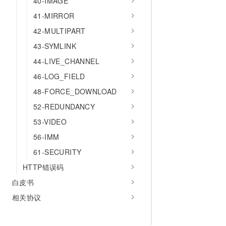
40-IMAGE
41-MIRROR
42-MULTIPART
43-SYMLINK
44-LIVE_CHANNEL
46-LOG_FIELD
48-FORCE_DOWNLOAD
52-REDUNDANCY
53-VIDEO
56-IMM
61-SECURITY
HTTP错误码
白皮书
相关协议