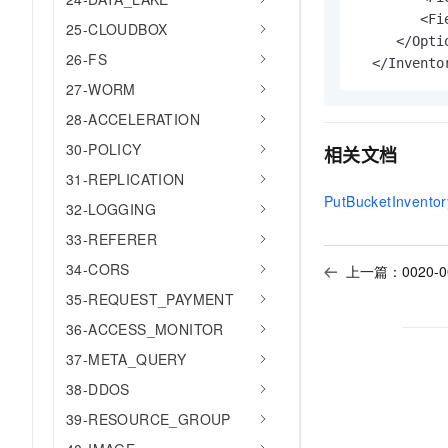
        <Fi
25-CLOUDBOX
     </Optio
26-FS
  </Invento
27-WORM
28-ACCELERATION
30-POLICY
相关文档
31-REPLICATION
PutBucketInventor
32-LOGGING
33-REFERER
34-CORS
上一篇：
0020-
35-REQUEST_PAYMENT
36-ACCESS_MONITOR
37-META_QUERY
38-DDOS
39-RESOURCE_GROUP