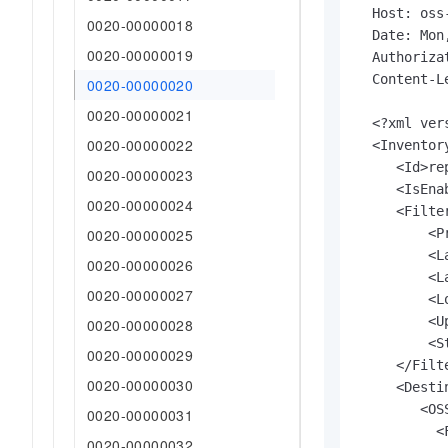
  Host: oss
0020-00000018
  Date: Mon
0020-00000019
  Authoriza
  Content-L
0020-00000020
0020-00000021
  <?xml ver
0020-00000022
  <Inventor
     <Id>rep
0020-00000023
     <IsEna
0020-00000024
     <Filter
         <P
0020-00000025
         <L
0020-00000026
         <L
0020-00000027
         <L
         <U
0020-00000028
         <S
0020-00000029
     </Filte
0020-00000030
     <Destin
        <OS
0020-00000031
          <
0020-00000032