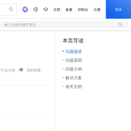
文档
备案
控制台
注册
登录
输入文档关键字查找
验
作计划
器
AI 活动
专业服务
服务伙伴合作计划
开发者社区
加入我们
服务平台百炼
阿里云 OPC 创新助力计划
本页导读
（1）
一站式生成采购清单，支持单品或批量购买
S
io：打造专属 AI 语音助手
S产品伙伴计划（繁花）
峰会
造的大模型服务与应用开发平台
轻量应用服务器
一句话生成原生可编辑精美 PPT 文稿
AI 生产力先锋
Al MaaS 服务伙伴赋能合作
域名
博文
Careers
至高可申请百万元
问题描述
性可伸缩的云计算服务
开启高性价比 AI 编程新体验
Qwen-Audio-3.0-Realtime 端到端实时语音角色扮演
输入一句话想法, 轻松生成专业的 PPT
先锋实践拓展 AI 生产力的边界
快速构建应用程序和网站，即刻迈出上云第一步
Token 补贴，五大权
计划
海大会
伙伴信用分合作计划
商标
问答
社会招聘
问题原因
益加速 OPC 成功
S
eek-V4-Pro
数字证书管理服务（原SSL证书）
一键部署幻兽帕鲁游戏服务器
飞天发布时刻
HOT
划
备案
电子书
校园招聘
问题示例
pSeek-V4-Pro
视频创作，一键激活电商全链路生产力
全托管，含MySQL、PostgreSQL、SQL Server、MariaDB多引擎
实现全站HTTPS，呈现可信的WEB访问
一键购买专属联机服务器，轻松开启游戏
所见，即是所愿
我的收藏
产品详情
更多支持
划
公司注册
镜像站
解决方案
视频生成
语音识别与合成
专属 QwenPaw
短信服务
漫剧工坊：一站式动画创作平台
AI 实训营
HOT
合作伙伴培训与认证
相关文档
划
上云迁移
的智能体编程平台
站生成，高效打造优质广告素材
从聊天伙伴进化为能主动干活的本地数字员工
快速生产连贯的高质量长漫剧
从基础到进阶，Agent 创客手把手教你
国内短信简单易用，安全可靠，秒级触达，全球覆盖200+国家和地区。
e-1.1-T2V
Qwen3-TTS-Flash
lScope
我要反馈
查询合作伙伴
畅细腻的高质量视频
离线语音合成大模型，多语言方言自适应，低延迟高稳定
n Alibaba Cloud ISV 合作
代维服务
olarDB
建企业门户网站
大数据开发治理平台 DataWorks
10 分钟搭建微信、支付宝小程序
创新加速
ope
登录合作伙伴管理后台
我要建议
站，无忧落地极速上线
以可视化方式快速构建移动和 PC 门户网站
100%兼容MySQL、PostgreSQL，兼容Oracle，支持集中和分布式
高效部署网站，快速应用到小程序
Data Agent 驱动的一站式 Data+AI 开发治理平台
e-1.1-I2V
Cosyvoice-V3-Flash
安全
畅自然，细节丰富
高表现力语音合成大模型，语音克隆听感自然
我要投诉
上云场景组合购
伴
边界网络安全防护产品
漫剧创作，剧本、分镜、视频高效生成
覆盖90%+业务场景，专享组合折扣价
2V
VPN
Fun-ASR