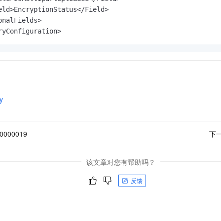
eld>EncryptionStatus</Field>

nalFields>

ryConfiguration>
y
00000019
下
该文章对您有帮助吗？
反馈