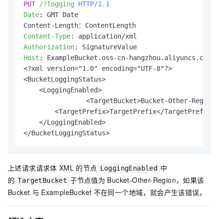
PUT
/?logging
HTTP/1.1
Date
: 
GMT Date

Content-Type
: 
Authorization
: 
Host
: 
ExampleBucket.oss-cn-hangzhou.aliyuncs.com

<?xml version="1.0" encoding="UTF-8"?>

<BucketLoggingStatus>

    <LoggingEnabled>

    		<TargetBucket>Bucket-Other-Region</TargetBucket>

        <TargetPrefix>TargetPrefix</TargetPrefix>

    </LoggingEnabled>

</BucketLoggingStatus>
上述请求请求体
XML
的节点
中
LoggingEnabled
的
子节点值为
Bucket-Other-Region，如果该
TargetBucket
Bucket
与
ExampleBucket
不在同一个地域，就会产生该错误。