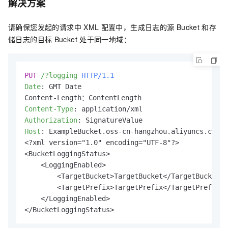
解决方案
请确保您发起的请求中
XML
配置中，生成日志的源
Bucket
和存
储日志的目标
Bucket
处于同一地域：
PUT
/?logging
HTTP/1.1
Date
: 
GMT Date

Content-Type
: 
Authorization
: 
Host
: 
ExampleBucket.oss-cn-hangzhou.aliyuncs.com

<?xml version="1.0" encoding="UTF-8"?>

<BucketLoggingStatus>

    <LoggingEnabled>

        <TargetBucket>TargetBucket</TargetBucket>

        <TargetPrefix>TargetPrefix</TargetPrefix>

    </LoggingEnabled>

</BucketLoggingStatus>