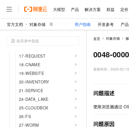
11-UMETA
大模型
产品
解决方案
权益
定价
12-VERSION
13-STORAGE_CLASS
官方文档
对象存储
用户指南
开发参考
产品
14-LIFECYCLE
大模型
产品
解决方案
权益
定价
云市场
伙伴
服务
了解阿里云
精选产品
精选解决方案
普惠上云
产品定价
精选商城
成为销售伙伴
售前咨询
为什么选择阿里云
千问AI平台
15-BUCKET
对象存储
服
首页
了解云产品的定价详情
大模型服务平台百炼
睿译宝，AI翻译排版一
普惠上云 官方力荐
分销伙伴
在线服务
网站建设
什么是云计算
大
16-OBJECT
大模型服务与应用平台
上传文档即自动完成翻译和
云服务器38元/年起，超
0048-000
咨询伙伴
多端小程序
技术领先
17-REQUEST
云上成本管理
售后服务
千问大模型
GLM-5.2：长任务时代
官方推荐返现计划
大模型
大模型
18-CNAME
精选产品
精选解决方案
Salesforce 国际版订阅
稳定可靠
管理和优化成本
多元化、高性能、安全可靠
推荐新用户得奖励，单订单
更新时间：
2023-02-13
销售伙伴合作计划
自助服务
19-WEBSITE
友盟天域
安全合规
人工智能与机器学习
AI
文本生成
无影云电脑
Hermes Agent，打造
云工开物
20-INVENTORY
无影生态合作计划
在线服务
观测云
分析师报告
随时随地安全接入的云上超
自主进化，持久记忆，越用
高校专属算力普惠，学生认
计算
互联网应用开发
Qwen3.8-Max
HOT
21-SERVICE
问题描述
Salesforce On Alibaba C
工单服务
智能体时代全能旗舰模型
Tuya 物联网平台阿里云
研究报告与白皮书
云解析DNS
快速拥有专属 OpenClaw
24-DATA_LAKE
Consulting Partner 合
大数据
容器
免费试用
短信专区
使用浏览器通过
O
蓝凌 OA
Qwen3.7-Plus
25-CLOUDBOX
AI 大模型销售与服务生
现代化应用
存储
天池大赛
能看、能想、能动手的多模
云原生大数据计算服务 Max
解决方案免费试用 新老
26-FS
电子合同
面向分析的企业级SaaS模
最高领取价值200元试用
安全
问题原因
网络与CDN
27-WORM
AI 算法大赛
Qwen3-VL-Plus
畅捷通