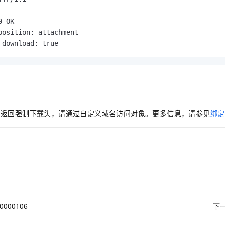
一个 AI 助手
即刻拥有 DeepSeek-R1 满血版
超强辅助，Bol
在企业官网、通讯软件中为客户提供 AI 客服
多种方案随心选，轻松解锁专属 DeepSeek
 OK

position: attachment

-download: true
返回强制下载头，请通过自定义域名访问对象。更多信息，请参见
绑定
名
00000106
下