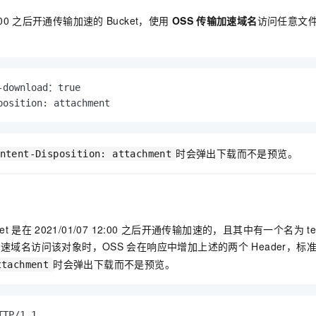
服务生态伙伴
视觉 Coding、空间感知、多模态思考等全面升级
1M上下文，专为长程任务能力而生
云工开物
企业应用
Night Plan 支持 Qwen 3.8-Max
AI 办公
NEW
00
之后开通传输加速的
Bucket，使用
OSS
传输加速域名
访问任意文件
Red Hat
30+ 款产品免费体验
夜间 5 折，Qwen/Meoo/TokenPlan 客户专享
AI智能应用
科研合作
ERP
堂（旗舰版）
SUSE
智能客服
AI 应用构建
大模型原生
CRM
2个月
自动承接线索
建站小程序
-download：true

Qoder
大模型服务平台百炼-应用模版
OA 办公系统
HOT
NEW
position: attachment
面向真实软件
个人版上线、团队版降价；千问3.8-Max首发发尝鲜
丰富多元化的应用模版和解决方案
力提升
财税管理
模板建站
万有无界
大模型服务平台百炼-智能体
400电话
定制建站
的模型效果
灵活可视化地构建企业级 Agent
时会弹出下载而不是预览。
ntent-Disposition: attachment
方案
广告营销
模板小程序
秒悟
人工智能平台 PAI
定制小程序
云端极速 AI 
新一代 AI 视频生成模型，深度适配广告营销等场景
AI Native 的算法工程平台，一站式完成建模、训练、推理服务部署
APP 开发
et
是在
2021/01/07 12:00
之后开通传输加速的，且其中有一个名为
te
建站系统
速域名访问该对象时，OSS
会在响应中增加上述的两个
Header，
时会弹出下载而不是预览。
ttachment
AI 应用
10分钟微调：让0.6B模型媲美235B模型
多模态数据信
依托云原生高可用架构,实现Dify私有化部署
用1%尺寸在特定领域达到大模型90%以上效果
TP/1.1
