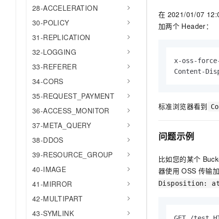
28-ACCELERATION
AI 产品 免费试用
网络
安全
云开发大赛
在
2021/01/07 12:
Tableau 订阅
1亿+ 大模型 tokens 和 
30-POLICY
加两个
Header：
可观测
入门学习赛
中间件
AI空中课堂在线直播课
31-REPLICATION
140+云产品 免费试用
大模型服务
上云与迁云
产品新客免费试用，最长1
数据库
32-LOGGING
生态解决方案
x-oss-force
千问AI平台-Token Plan
33-REFERER
企业出海
大模型ACA认证体验
大数据计算
Content-Dis
助力企业全员 AI 认知与能
34-CORS
行业生态解决方案
政企业务
媒体服务
千问AI平台-模型体验
35-REQUEST_PAYMENT
开发者生态解决方案
在线体验全尺寸、多种模态
标准浏览器看到
Co
企业服务与云通信
36-ACCESS_MONITOR
AI 开发和 AI 应用解决
Happy 系列大模型
37-META_QUERY
域名与网站
问题示例
38-DDOS
终端用户计算
39-RESOURCE_GROUP
比如您的某个
Buck
40-IMAGE
Serverless
器使用
OSS
传输加
大模型解决方案
41-MIRROR
Disposition: a
开发工具
快速部署 Dify，高效搭建 
42-MULTIPART
迁移与运维管理
43-SYMLINK
GET /test HT