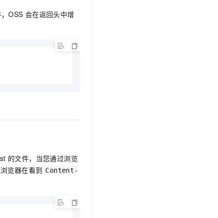
文戏情感细腻自然，动作戏激烈拳拳到肉，实现更强表演能力
支持中英文自由切换，具备更强的噪声鲁棒性
云聚AI 严选权益
SSL 证书
，OSS
会在返回头中增
，一键激活高效办公新体验
精选AI产品，从模型到应用全链提效
堡垒机
AI 用量加速计划
应用
防火墙
、识别商机，让客服更高效、服务更出色。
新老同享，达量后返
千问办公
主机安全
NEW
的智能体编程平台
一站式AI生产力平台
AI 应用及服务市场
伶鹊
企业级人与Agent协作平台，接入和调度多个数字员工
智能客服平台，对话机器人、对话分析、智能外呼
AI 应用
大模型服务平台百炼 - 全妙
大模型
应用创作平台
多模态内容创作工具，已接入 DeepSeek
自然语言处理
st
的文件，当您通过浏览
数据标注
标准浏览器在看到
Content-
机器学习
息提取
与 AI 智能体进行实时音视频通话
从文本、图片、视频中提取结构化的属性信息
构建支持视频理解的 AI 音视频实时通话应用