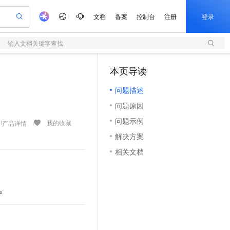
文档
备案
控制台
注册
登录
输入文档关键字查找
验
作计划
器
AI 活动
专业服务
服务伙伴合作计划
开发者社区
加入我们
服务平台百炼
阿里云 OPC 创新助力计划
本页导读
（1）
一站式生成采购清单，支持单品或批量购买
S
可编辑精美 PPT 文稿
S产品伙伴计划（繁花）
峰会
造的大模型服务与应用开发平台
轻量应用服务器
Agency Agents：拥有专属领域专家
AI 生产力先锋
Al MaaS 服务伙伴赋能合作
域名
博文
Careers
至高可申请百万元
问题描述
性可伸缩的云计算服务
 轻松生成专业的 PPT
开启高性价比 AI 编程新体验
先锋实践拓展 AI 生产力的边界
快速构建应用程序和网站，即刻迈出上云第一步
多领域专家智能体,一键组建 AI 虚拟交付团队
Token 补贴，五大权
计划
海大会
伙伴信用分合作计划
商标
问答
社会招聘
问题原因
益加速 OPC 成功
S
帕鲁游戏服务器
数字证书管理服务（原SSL证书）
HappyHorse 打造一站式影视创作平台
飞天发布时刻
HOT
划
备案
电子书
校园招聘
问题示例
联机服务器，轻松开启游戏
视频创作，一键激活电商全链路生产力
全托管，含MySQL、PostgreSQL、SQL Server、MariaDB多引擎
实现全站HTTPS，呈现可信的WEB访问
所见，即是所愿
可视化编排打通从文字构思到成片全链路闭环
我的收藏
产品详情
更多支持
划
公司注册
镜像站
解决方案
视频生成
语音识别与合成
 智能体与工作流应用
短信服务
漫剧工坊：一站式动画创作平台
AI 实训营
合作伙伴培训与认证
相关文档
划
上云迁移
的智能体编程平台
站生成，高效打造优质广告素材
通过阿里云百炼高效搭建AI应用,助力高效开发
快速生产连贯的高质量长漫剧
从基础到进阶，Agent 创客手把手教你
国内短信简单易用，安全可靠，秒级触达，全球覆盖200+国家和地区。
e-1.1-T2V
Qwen3-TTS-Flash
lScope
我要反馈
查询合作伙伴
畅细腻的高质量视频
离线语音合成大模型，多语言方言自适应，低延迟高稳定
n Alibaba Cloud ISV 合作
代维服务
olarDB
建企业门户网站
大数据开发治理平台 DataWorks
10 分钟搭建微信、支付宝小程序
创新加速
ope
登录合作伙伴管理后台
我要建议
站，无忧落地极速上线
以可视化方式快速构建移动和 PC 门户网站
100%兼容MySQL、PostgreSQL，兼容Oracle，支持集中和分布式
高效部署网站，快速应用到小程序
Data Agent 驱动的一站式 Data+AI 开发治理平台
。
e-1.1-I2V
Cosyvoice-V3-Flash
安全
畅自然，细节丰富
高表现力语音合成大模型，语音克隆听感自然
我要投诉
上云场景组合购
伴
边界网络安全防护产品
漫剧创作，剧本、分镜、视频高效生成
覆盖90%+业务场景，专享组合折扣价
2V
VPN
Fun-ASR