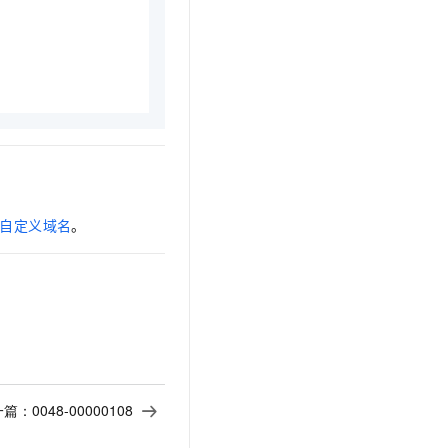
t.diy 一步搞定创意建站
构建大模型应用的安全防护体系
通过自然语言交互简化开发流程,全栈开发支持
通过阿里云安全产品对 AI 应用进行安全防护
自定义域名
。
一篇：
0048-00000108