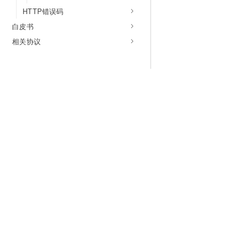
HTTP错误码
白皮书
相关协议
为什么选择阿里云
大模型
产品和定
什么是云计算
千问大模型
全部产品
全球基础设施
大模型服务
免费试用
技术领先
AI应用构建
产品动态
稳定可靠
产品定价