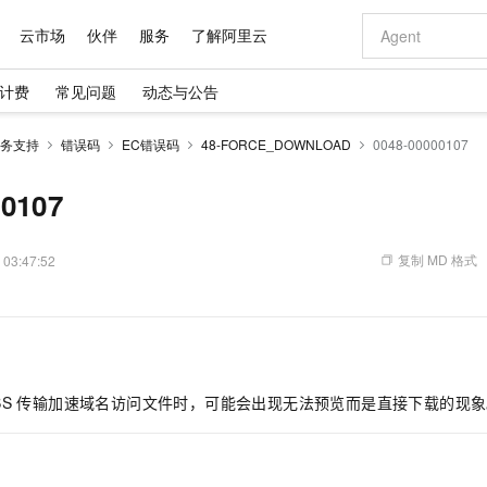
云市场
伙伴
服务
了解阿里云
计费
常见问题
动态与公告
AI 特惠
数据与 API
成为产品伙伴
企业增值服务
最佳实践
价格计算器
AI 场景体
基础软件
产品伙伴合
阿里云认证
市场活动
配置报价
大模型
务支持
错误码
EC错误码
48-FORCE_DOWNLOAD
0048-00000107
自助选配和估算价格
步到位
域名与网站
智启 AI 普惠权益
产品生态集成认证中心
企业支持计划
云上春晚
Qwen Audio：打造专属 AI 语音助手
千问官方 MaaS 平台，为开发者和 Agent 而生，新用户赠送 1 亿 + tokens 额度
云服务器 EC
一句话生成原生
AI Coding
阿里云Maa
2026 阿里云
为企业打
数据集
Windows
大模型认证
模型
NEW
NEW
格式还原
值低价云产品抢先购
提供智能易用的域名与建站服务
至高享 1亿+免费 tokens，加速 Al 应用落地
Qwen-Audio-3.0-Realtime 端到端实时语音角色扮演
安全可靠、弹
输入一句话想法,
智能编程，一键
00107
产品生态伙伴
专家技术服务
云上奥运之旅
弹性计算合作
阿里云中企出
手机三要素
宝塔 Linux
全部认证
价格优势
开源旗舰模型
对象存储 OSS
即刻拥有 DeepSeek-V4-Pro
阿里云 OPC 创新助力计划
云数据库 RD
一键部署幻兽
AI 电商营销
产品生态伙伴工作台
企业增值服务台
云栖战略参考
云存储合作计
云栖大会
身份实名认证
CentOS
训练营
推动算力普惠，释放技术红利
的大模型服务
最高返9万
真正可用的 1M 上下文,一次完成代码全链路开发
轻松解锁专属 DeepSeek-V4-Pro
至高百万元 Token 补贴，加速一人公司成长
稳定、安全、高性价比、高性能的云存储服务
一键购买专属
从图文生成到
复制 MD 格式
 03:47:52
云上的中国
数据库合作计
活动全景
短信
Docker
图片和
自进化智能体
人工智能平台 PAI
5 分钟轻松部署专属 QwenPaw
Token Plan 模型订阅计划
Qoder
高效搭建 AI
AI 广告创作
企业成长
大模型
NEW
HOT
信息公告
看见新力量
云网络合作计
OCR 文字识别
JAVA
级电脑
越聪明
证享300元代金券
一站式AI开发、训练和推理服务
Qwen3.8-Max 首发尝鲜，限时加量 10 倍，夜间低至2折
从聊天伙伴进化为能主动干活的本地数字员工
面向真实软件
图文、视频一
Kimi-K3
HappyHors
NEW
魔搭 Mode
loud
服务实践
官网公告
Kimi 最新旗舰模型，长程编程与推理利器
让文字生成流
金融模力时刻
Salesforce O
版
发票查验
全能环境
Qoder CN
Claude Code + GStack 打造工程团队
千问办公，限时限量积分加倍
云原生数据库 P
低代码高效构
AI 建站
NEW
作计划
计划
创新中心
魔搭 ModelSc
健康状态
让AI从“聊天伙伴”进化为能干活的“数字员工”
覆盖公网/内网、递归/权威、移动APP等全场景解析服务
安装技能 GStack，拥有专属 AI 工程团队
你的AI工作搭子，覆盖日常办公高频场景
基于千问大模型等，支持代码智能生成、研发智能问答
0 代码专业建
客户案例
SS
传输加速域名访问文件时，可能会出现无法预览而是直接下载的现象
天气预报查询
操作系统
Deepseek-v4-pro
HappyHors
态合作计划
态智能体模型
旗舰 MoE 大模型，百万上下文与顶尖推理能力
图生视频，流
Compute
同享
容器服务 Kubernetes 版 ACK
万小智 AI 建站低至 15元/月
云防火墙
AI 短剧/漫剧
快递物流查询
WordPress
成为服务伙
高校合作
式云数据仓库
点，立即开启云上创新
提供一站式管理容器应用的 K8s 服务
送.CN域名，送备案服务码
云原生的云上
AI助力短剧
GLM-5.2
Wan2.7-T
Ubuntu