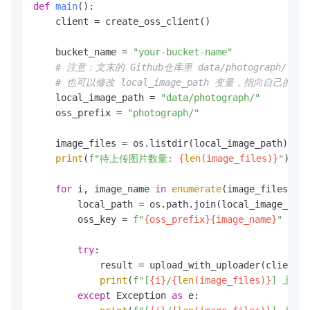
def
main
():

    client = create_oss_client()

    bucket_name = 
"your-bucket-name"
# 注意：文末的 Github仓库里 data/photograph
# 也可以修改 local_image_path 变量，指向自己的图
    local_image_path = 
"data/photograph/"
    oss_prefix = 
"photograph/"
    image_files = os.listdir(local_image_path)

print
(
f"待上传图片数量: 
{
len
(image_files)}
"
)

for
 i, image_name 
in
enumerate
(image_files, 
1
)
        local_path = os.path.join(local_image_path
        oss_key = 
f"
{oss_prefix}
{image_name}
"
try
:

            result = upload_with_uploader(client, 
print
(
f"[
{i}
/
{
len
(image_files)}
] 上传成
except
 Exception 
as
 e:
