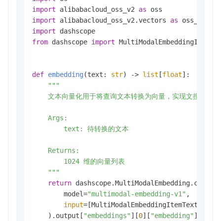
import
 alibabacloud_oss_v2 
as
import
 alibabacloud_oss_v2.vectors 
as
import
from
 dashscope 
import
 MultiModalEmbeddingItemTex
def
embedding
(
text: 
str
) -> 
list
[
float
]:

"""

    文本向量化用于将查询文本转换为向量，实现文搜图能力

    Args:

        text: 待转换的文本

    Returns:

        1024 维的向量列表

    """
return
 dashscope.MultiModalEmbedding.call(

        model=
"multimodal-embedding-v1"
,

input
=[MultiModalEmbeddingItemText(text
    ).output[
"embeddings"
][
0
][
"embedding"
]
