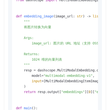
def
embedding_image
(
image_url: 
str
) -> 
list
[
flo
"""

    将图片转换为向量

    Args:

        image_url: 图片的 URL 地址（支持 OSS 地址
    Returns:

        1024 维的向量列表

    """
    resp = dashscope.MultiModalEmbedding.call(

        model=
"multimodal-embedding-v1"
,

input
=[MultiModalEmbeddingItemImage(ima
    )

return
 resp.output[
"embeddings"
][
0
][
"embedd
def
main
():
