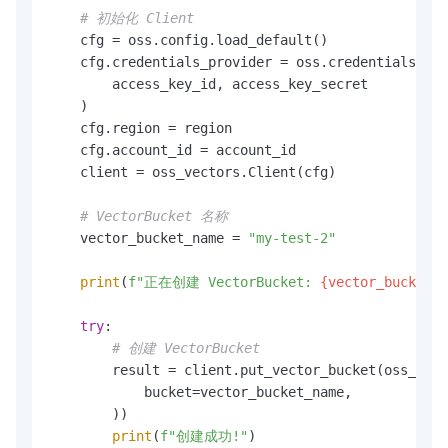
# 初始化 Client
    cfg = oss.config.load_default()

    cfg.credentials_provider = oss.credentials.Sta
        access_key_id, access_key_secret

    )

    cfg.region = region

    cfg.account_id = account_id

    client = oss_vectors.Client(cfg)

# VectorBucket 名称
    vector_bucket_name = 
"my-test-2"
print
(
f"正在创建 VectorBucket: 
{vector_bucket_n
try
:

# 创建 VectorBucket
        result = client.put_vector_bucket(oss_vect
            bucket=vector_bucket_name,

        ))

print
(
f"创建成功!"
)
