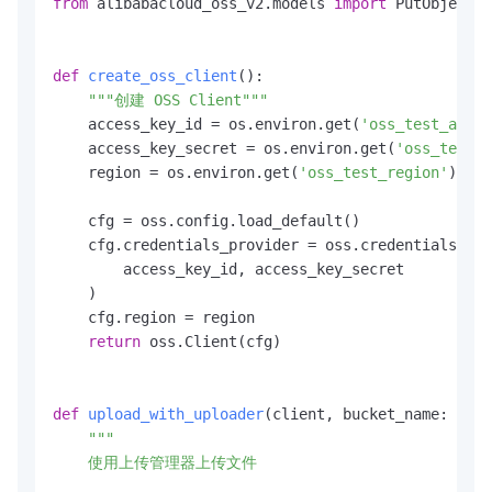
from
 alibabacloud_oss_v2.models 
import
 PutObjectRe
def
create_oss_client
():

"""创建 OSS Client"""
    access_key_id = os.environ.get(
'oss_test_acces
    access_key_secret = os.environ.get(
'oss_test_a
    region = os.environ.get(
'oss_test_region'
)

    cfg = oss.config.load_default()

    cfg.credentials_provider = oss.credentials.Sta
        access_key_id, access_key_secret

    )

    cfg.region = region

return
 oss.Client(cfg)

def
upload_with_uploader
(
client, bucket_name: 
str
,
"""

    使用上传管理器上传文件
