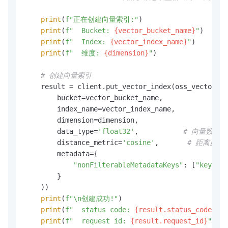
print
(
f"正在创建向量索引:"
)

print
(
f"  Bucket: 
{vector_bucket_name}
"
)

print
(
f"  Index: 
{vector_index_name}
"
)

print
(
f"  维度: 
{dimension}
"
)

# 创建向量索引
    result = client.put_vector_index(oss_vectors.m
        bucket=vector_bucket_name,

        index_name=vector_index_name,

        dimension=dimension,

        data_type=
'float32'
,           
# 向量数据类
        distance_metric=
'cosine'
,       
# 距离度量
        metadata={

"nonFilterableMetadataKeys"
: [
"key1"
, 
        }

    ))   

print
(
f"\n创建成功!"
)

print
(
f"  status code: 
{result.status_code}
"
)

print
(
f"  request id: 
{result.request_id}
"
)
