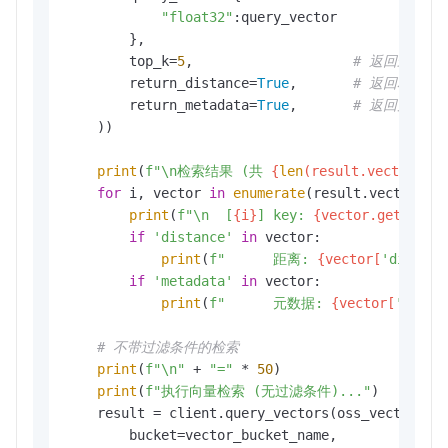
"float32"
:query_vector

        },

        top_k=
5
,                    
# 返回最相似的
        return_distance=
True
,       
# 返回相似度
        return_metadata=
True
,       
# 返回元数据
    ))

print
(
f"\n检索结果 (共 
{
len
(result.vectors)}
for
 i, vector 
in
enumerate
(result.vectors, 
print
(
f"\n  [
{i}
] key: 
{vector.get(
'key
if
'distance'
in
 vector:

print
(
f"      距离: 
{vector[
'distanc
if
'metadata'
in
 vector:

print
(
f"      元数据: 
{vector[
'metad
# 不带过滤条件的检索
print
(
f"\n"
 + 
"="
 * 
50
)

print
(
f"执行向量检索 (无过滤条件)..."
)

    result = client.query_vectors(oss_vectors.mo
        bucket=vector_bucket_name,
