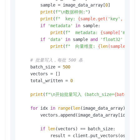
        sample = image_data_array[
0
]

print
(
f"\n数据样例:"
)

print
(
f"  key: 
{sample.get(
'key'
, 
'N/A'
if
'metadata'
in
 sample:

print
(
f"  metadata: 
{sample[
'metada
if
'data'
in
 sample 
and
'float32'
in
 sa
print
(
f"  向量维度: 
{
len
(sample[
'dat
# 批量写入，每批 500 条
    batch_size = 
500
    vectors = []

    total_written = 
0
print
(
f"\n开始批量写入 (batch_size=
{batch_siz
for
 idx 
in
range
(
len
(image_data_array)):

        vectors.append(image_data_array[idx])

if
len
(vectors) == batch_size:

            result = client.put_vectors(oss_vect