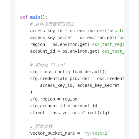
def
main
():

# 从环境变量获取凭证
    access_key_id = os.environ.get(
'oss_test_ac
    access_key_secret = os.environ.get(
'oss_tes
    region = os.environ.get(
'oss_test_region'
)

    account_id = os.environ.get(
'oss_test_accou
# 初始化 Client
    cfg = oss.config.load_default()

    cfg.credentials_provider = oss.credentials.S
        access_key_id, access_key_secret

    )

    cfg.region = region

    cfg.account_id = account_id

    client = oss_vectors.Client(cfg)

# 配置参数
    vector_bucket_name = 
"my-test-2"