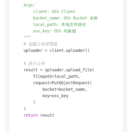
    Args:

        client: OSS Client

        bucket_name: OSS Bucket 名称

        local_path: 本地文件路径

        oss_key: OSS 对象键

    """
# 创建上传管理器
    uploader = client.uploader()

# 执行上传
    result = uploader.upload_file(

        filepath=local_path,

        request=PutObjectRequest(

            bucket=bucket_name,

            key=oss_key

        )

    )

return
 result
