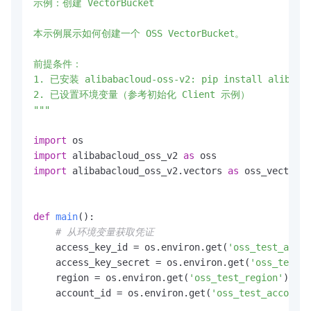
示例：创建 VectorBucket

本示例展示如何创建一个 OSS VectorBucket。

前提条件：

1. 已安装 alibabacloud-oss-v2: pip install alibabac
2. 已设置环境变量（参考初始化 Client 示例）

"""
import
import
 alibabacloud_oss_v2 
as
import
 alibabacloud_oss_v2.vectors 
as
 oss_vectors

def
main
():

# 从环境变量获取凭证
    access_key_id = os.environ.get(
'oss_test_acces
    access_key_secret = os.environ.get(
'oss_test_a
    region = os.environ.get(
'oss_test_region'
)

    account_id = os.environ.get(
'oss_test_account_