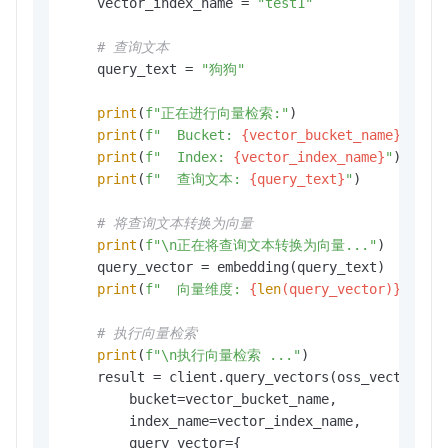
    vector_index_name = 
"test1"
# 查询文本
    query_text = 
"狗狗"
print
(
f"正在进行向量检索:"
)

print
(
f"  Bucket: 
{vector_bucket_name}
"
)

print
(
f"  Index: 
{vector_index_name}
"
)

print
(
f"  查询文本: 
{query_text}
"
)

# 将查询文本转换为向量
print
(
f"\n正在将查询文本转换为向量..."
)

    query_vector = embedding(query_text)

print
(
f"  向量维度: 
{
len
(query_vector)}
"
)

# 执行向量检索
print
(
f"\n执行向量检索 ..."
)

    result = client.query_vectors(oss_vectors.mo
        bucket=vector_bucket_name,

        index_name=vector_index_name,

        query_vector={
