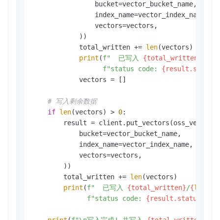
                bucket=vector_bucket_name,

                index_name=vector_index_name,

                vectors=vectors,

            ))

            total_written += 
len
(vectors)

print
(
f"  已写入 
{total_written}
/
{
le
f"status code: 
{result.status
            vectors = []

# 写入剩余数据
if
len
(vectors) > 
0
:

        result = client.put_vectors(oss_vectors.
            bucket=vector_bucket_name,

            index_name=vector_index_name,

            vectors=vectors,

        ))

        total_written += 
len
(vectors)

print
(
f"  已写入 
{total_written}
/
{
len
(im
f"status code: 
{result.status_cod
print
(
f"\n写入完成! 共写入 
{total_written}
 条