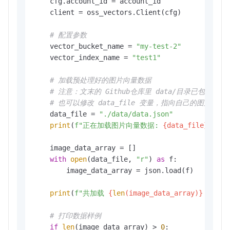
    cfg.account_id = account_id

    client = oss_vectors.Client(cfg)

# 配置参数
    vector_bucket_name = 
"my-test-2"
    vector_index_name = 
"test1"
# 加载预处理好的图片向量数据
# 注意：文末的 Github仓库里 data/目录已包含测
# 也可以修改 data_file 变量，指向自己的图片目录
    data_file = 
"./data/data.json"
print
(
f"正在加载图片向量数据: 
{data_file}
"
)

    image_data_array = []

with
open
(data_file, 
"r"
) 
as
 f:

        image_data_array = json.load(f)

print
(
f"共加载 
{
len
(image_data_array)}
 条图片
# 打印数据样例
if
len
(image_data_array) > 
0
:
