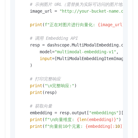
# 示例图片 URL（需替换为实际可访问的图片地址，如
    image_url = 
"http://your-bucket-name.oss-cn
print
(
f"正在对图片进行向量化: 
{image_url}
"
)

# 调用 Embedding API
    resp = dashscope.MultiModalEmbedding.call(

        model=
"multimodal-embedding-v1"
,

input
=[MultiModalEmbeddingItemImage(ima
    )

# 打印完整响应
print
(
"\n完整响应:"
)

print
(resp)

# 获取向量
    embedding = resp.output[
"embeddings"
][
0
][
"e
print
(
f"\n向量维度: 
{
len
(embedding)}
"
)

print
(
f"向量前10个元素: 
{embedding[:
10
]}
"
)
