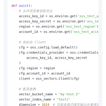
def
main
():

# 从环境变量获取凭证
    access_key_id = os.environ.get(
'oss_test_acces
    access_key_secret = os.environ.get(
'oss_test_a
    region = os.environ.get(
'oss_test_region'
)

    account_id = os.environ.get(
'oss_test_account_
# 初始化 Client
    cfg = oss.config.load_default()

    cfg.credentials_provider = oss.credentials.Sta
        access_key_id, access_key_secret

    )

    cfg.region = region

    cfg.account_id = account_id

    client = oss_vectors.Client(cfg)

# 配置参数
    vector_bucket_name = 
"my-test-2"
    vector_index_name = 
"test1"
    dimension = 
1024
# 百炼多模态模型输出向量维度