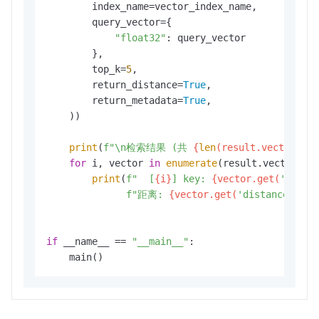
        index_name=vector_index_name,

        query_vector={

"float32"
: query_vector

        },

        top_k=
5
,

        return_distance=
True
,

        return_metadata=
True
,

    ))

print
(
f"\n检索结果 (共 
{
len
(result.vectors)}
for
 i, vector 
in
enumerate
(result.vectors, 
print
(
f"  [
{i}
] key: 
{vector.get(
'key'
,
f"距离: 
{vector.get(
'distance'
, 
'N
if
 __name__ == 
"__main__"
:

    main()