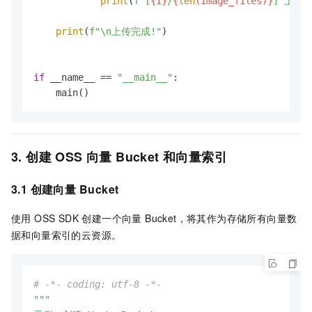
print
(
f"[
{i}
/
{
len
(image_files)}
] 上传
print
(
f"\n上传完成!"
)

if
 __name__ == 
"__main__"
:

    main()
3. 创建 OSS 向量 Bucket 和向量索引
3.1 创建
向量
Bucket
使用 OSS SDK 创建一个向量 Bucket，将其作为存储所有向量数
据和向量索引的云资源。
# -*- coding: utf-8 -*-
"""
