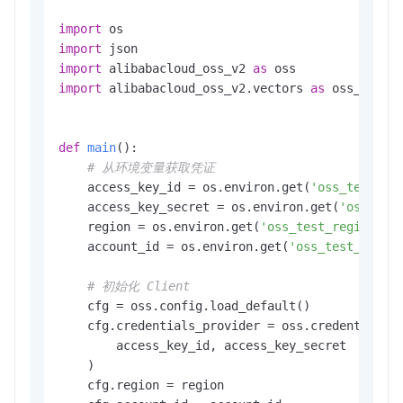
import
import
import
 alibabacloud_oss_v2 
as
import
 alibabacloud_oss_v2.vectors 
as
 oss_vector
def
main
():

# 从环境变量获取凭证
    access_key_id = os.environ.get(
'oss_test_ac
    access_key_secret = os.environ.get(
'oss_tes
    region = os.environ.get(
'oss_test_region'
)

    account_id = os.environ.get(
'oss_test_accou
# 初始化 Client
    cfg = oss.config.load_default()

    cfg.credentials_provider = oss.credentials.S
        access_key_id, access_key_secret

    )

    cfg.region = region
