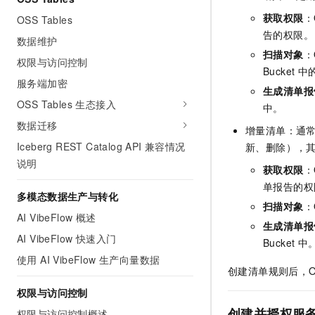
10 分钟在聊天系统中增加
专有云
获取权限
：
OSS Tables
告的权限。
数据维护
扫描对象
：
权限与访问控制
Bucket
服务端加密
生成清单报
OSS Tables 生态接入
中。
数据迁移
增量清单：通
Iceberg REST Catalog API 兼容情况
新、删除），
说明
获取权限
：
单报告的权
多模态数据生产与转化
扫描对象
：
AI VibeFlow 概述
生成清单报
AI VibeFlow 快速入门
Bucket 中
使用 AI VibeFlow 生产向量数据
创建清单规则后，O
权限与访问控制
创建并授权服
权限与访问控制概述