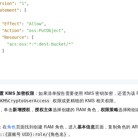
rsion"
:
"1"
,
atement"
:
[
"Effect"
:
"Allow"
,
"Action"
:
"oss:PutObject"
,
"Resource"
:
[
"acs:oss:*:*:dest-bucket/*"
]
 KMS 加密权限
：如果清单报告需要使用 KMS 密钥加密，还需为该 
权限或更精细的 KMS 相关权限。
nKMSCryptoUserAccess
，单击
新增授权
，
授权主体
选择创建的
RAM
角色，
权限策略
选择刚创
：在
角色
页面找到创建
RAM
角色，进入
基本信息
页面，复制角色的
AR
。
m::{源账号
UID}:role/{角色名}