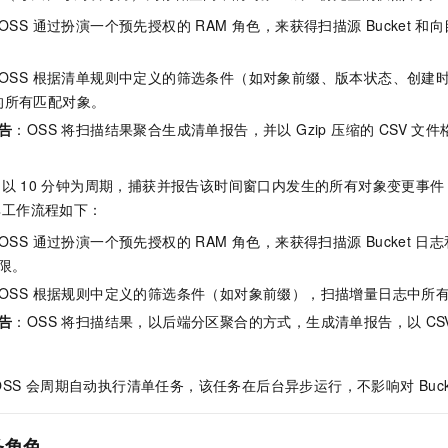
一个 AI 助手
即刻拥有 DeepSeek-R1 满血版
超强辅助，Bol
OSS 通过扮演一个预先授权的 RAM 角色，来获得扫描源
Bucket
和向目
在企业官网、通讯软件中为客户提供 AI 客服
多种方案随心选，轻松解锁专属 DeepSeek
OSS 根据清单规则中定义的筛选条件（如对象前缀、版本状态、创建
 中的所有匹配对象。
告
：OSS 将扫描结果聚合生成清单报告，并以 Gzip 压缩的 CSV 文件格
常以
10
分钟为周期，捕获并报告该时间窗口内发生的所有对象变更事件
其工作流程如下：
OSS 通过扮演一个预先授权的 RAM 角色，来获得扫描源
Bucket
日志和
限。
OSS 根据规则中定义的筛选条件（如对象前缀），扫描增量日志中所
告
：OSS 将扫描结果，以后端分区聚合的方式，生成清单报告，以
CS
。
SS 会周期自动执行清单任务，该任务在后台异步运行，不影响对 Buck
务角色