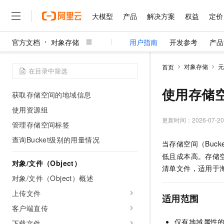
存储空间（Bucket）概述
大模型
产品
解决方案
权益
定价
创建存储空间
存储空间命名
官方文档
对象存储
用户指南
开发参考
产品
列举存储空间
大模型
产品
解决方案
权益
定价
云市场
伙伴
服务
了解阿里云
精选产品
精选解决方案
普惠上云
产品定价
精选商城
成为销售伙伴
售前咨询
为什么选择阿里云
千问AI平台
删除存储空间
对象存储
元
首页
了解云产品的定价详情
大模型服务平台百炼
千问办公，解锁你的工作
普惠上云 官方力荐
分销伙伴
在线服务
网站建设
什么是云计算
大
存储空间地域属性
大模型服务与应用平台
企业级Agent产品，直接
云服务器38元/年起，超
使用存储
获取存储空间的地域信息
咨询伙伴
多端小程序
技术领先
云上成本管理
售后服务
千问大模型
Agency Agents：拥
官方推荐返现计划
大模型
使用资源组
大模型
精选产品
精选解决方案
Salesforce 国际版订阅
稳定可靠
管理和优化成本
多元化、高性能、安全可靠
推荐新用户得奖励，单订单
更新时间：
2026-07-20
销售伙伴合作计划
管理存储空间标签
自助服务
友盟天域
安全合规
人工智能与机器学习
AI
文本生成
无影云电脑
HappyHorse 打造一
云工开物
查询Bucket级别的用量情况
当存储空间（Buc
无影生态合作计划
在线服务
观测云
分析师报告
随时随地安全接入的云上超
高校专属算力普惠，学生认
计算
互联网应用开发
Qwen3.8-Max
低且成本高。存储空
HOT
Salesforce On Alibaba C
工单服务
对象/文件（Object）
智能体时代全能旗舰模型
Tuya 物联网平台阿里云
研究报告与白皮书
清单文件，适用于
云解析DNS
快速拥有专属 OpenClaw
Consulting Partner 合
大数据
容器
对象/文件（Object）概述
免费试用
短信专区
蓝凌 OA
Qwen3.7-Plus
AI 大模型销售与服务生
上传文件
现代化应用
存储
天池大赛
适用范围
能看、能想、能动手的多模
云原生大数据计算服务 Max
解决方案免费试用 新老
电子合同
客户端直传
面向分析的企业级SaaS模
最高领取价值200元试用
安全
网络与CDN
AI 算法大赛
Qwen3-VL-Plus
畅捷通
仅有地域属性
下载文件