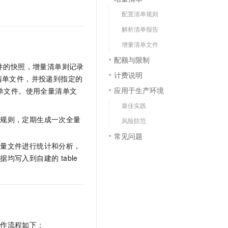
文戏情感细腻自然，动作戏激烈拳拳到肉，实现更强表演能力
支持中英文自由切换，具备更强的噪声鲁棒性
云聚AI 严选权益
SSL 证书
配置清单规则
，一键激活高效办公新体验
精选AI产品，从模型到应用全链提效
堡垒机
解析清单报告
AI 用量加速计划
应用
增量清单文件
防火墙
、识别商机，让客服更高效、服务更出色。
新老同享，达量后返
配额与限制
千问办公
主机安全
文件的快照，增量清单则记录
NEW
计费说明
的智能体编程平台
一站式AI生产力平台
清单文件，并投递到指定的
应用于生产环境
清单文件。使用全量清单文
AI 应用及服务市场
伶鹊
最佳实践
企业级人与Agent协作平台，接入和调度多个数字员工
智能客服平台，对话机器人、对话分析、智能外呼
AI 应用
成规则，定期生成一次全量
风险防范
大模型服务平台百炼 - 全妙
大模型
常见问题
应用创作平台
多模态内容创作工具，已接入 DeepSeek
增量文件进行统计和分析，
自然语言处理
写入到自建的 table
数据标注
机器学习
息提取
与 AI 智能体进行实时音视频通话
从文本、图片、视频中提取结构化的属性信息
构建支持视频理解的 AI 音视频实时通话应用
工作流程如下：