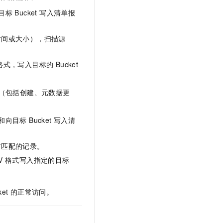
t.diy 一步搞定创意建站
构建大模型应用的安全防护体系
标 Bucket 写入清单报
通过自然语言交互简化开发流程,全栈开发支持
通过阿里云安全产品对 AI 应用进行安全防护
时间或大小），扫描源
式，写入目标的 Bucket
（包括创建、元数据更
向目标 Bucket 写入清
有匹配的记录。
V
格式写入指定的目标
et 的正常访问。