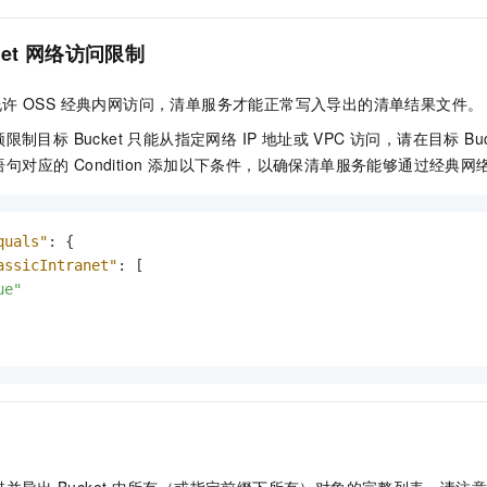
ket 网络访问限制
必须允许 OSS 经典内网访问，清单服务才能正常写入导出的清单结果文件。
标 Bucket 只能从指定网络 IP 地址或 VPC 访问，请在目标 Bucket 的
 语句对应的 Condition 添加以下条件，以确保清单服务能够通过经典网络
quals"
:
{
assicIntranet"
:
[
ue"
描并导出
Bucket
中所有（或指定前缀下所有）对象的完整列表。请注