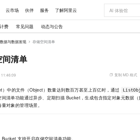
云市场
伙伴
服务
了解阿里云
计费
常见问题
动态与公告
AI 特惠
数据与 API
成为产品伙伴
企业增值服务
最佳实践
价格计算器
AI 场景体
基础软件
产品伙伴合
阿里云认证
市场活动
配置报价
大模型
数据与数据发现
存储空间清单
自助选配和估算价格
新方式
域名与网站
睿译宝，AI翻译排版一步到位
智启 AI 普惠权益
产品生态集成认证中心
企业支持计划
云上春晚
千问官方 MaaS 平台，为开发者和 Agent 而生，新用户赠送 1 亿 + tokens 额度
云服务器 EC
Qwen Aud
AI Coding
阿里云Maa
2026 阿里云
为企业打
数据集
Windows
大模型认证
模型
NEW
NEW
交付可用成果
值低价云产品抢先购
提供智能易用的域名与建站服务
上传文档即自动完成翻译和格式还原
至高享 1亿+免费 tokens，加速 Al 应用落地
安全可靠、弹
智能编程，一键
空间清单
产品生态伙伴
专家技术服务
云上奥运之旅
弹性计算合作
阿里云中企出
手机三要素
宝塔 Linux
全部认证
价格优势
有专属领域专家
对象存储 OSS
GLM-5.2：长任务时代开源旗舰模型
阿里云 OPC 创新助力计划
云数据库 RD
即刻拥有 DeepS
AI 电商营销
产品生态伙伴工作台
企业增值服务台
云栖战略参考
云存储合作计
云栖大会
身份实名认证
CentOS
训练营
推动算力普惠，释放技术红利
的大模型服务
最高返9万
多领域专家智能体,一键组建 AI 虚拟交付团队
至高百万元 Token 补贴，加速一人公司成长
稳定、安全、高性价比、高性能的云存储服务
真正可用的 1M 上下文,一次完成代码全链路开发
轻松解锁专属 Dee
从图文生成到
复制 MD 格式
 11:46:09
云上的中国
数据库合作计
活动全景
短信
Docker
图片和
站式影视创作平台
人工智能平台 PAI
Hermes Agent，打造自进化智能体
Token Plan 模型订阅计划
Qoder
5 分钟轻松部署
AI 广告创作
企业成长
大模型
NEW
信息公告
ket）中的文件（Object）数量达到数百万甚至上百亿时，通过
ListOb
看见新力量
云网络合作计
OCR 文字识别
JAVA
级电脑
证享300元代金券
可视化编排打通从文字构思到成片全链路闭环
一站式AI开发、训练和推理服务
自主进化，持久记忆，越用越聪明
Qwen3.8-Max 首发尝鲜，限时加量 10 倍，夜间低至2折
面向真实软件
图文、视频一
Kimi-K3
HappyHors
间清单功能通过异步、定期扫描 Bucket，生成包含指定对象元数据
NEW
魔搭 Mode
loud
服务实践
官网公告
Kimi 最新旗舰模型，长程编程与推理利器
让文字生成流
金融模力时刻
Salesforce O
版
发票查验
全能环境
海量对象的管理场景。
Qoder CN
Claude Code + GStack 打造工程团队
千问办公，限时限量积分加倍
云原生数据库 P
低代码高效构
AI 建站
NEW
作计划
计划
创新中心
魔搭 ModelSc
健康状态
让AI从“聊天伙伴”进化为能干活的“数字员工”
覆盖公网/内网、递归/权威、移动APP等全场景解析服务
安装技能 GStack，拥有专属 AI 工程团队
你的AI工作搭子，覆盖日常办公高频场景
基于千问大模型等，支持代码智能生成、研发智能问答
0 代码专业建
客户案例
天气预报查询
操作系统
Deepseek-v4-pro
HappyHors
态合作计划
态智能体模型
旗舰 MoE 大模型，百万上下文与顶尖推理能力
图生视频，流
Compute
同享
容器服务 Kubernetes 版 ACK
万小智 AI 建站低至 15元/月
云防火墙
AI 短剧/漫剧
快递物流查询
WordPress
成为服务伙
高校合作
式云数据仓库
点，立即开启云上创新
提供一站式管理容器应用的 K8s 服务
送.CN域名，送备案服务码
云原生的云上
AI助力短剧
GLM-5.2
Wan2.7-T
Ubuntu
的
Bucket
支持开启存储空间清单功能。