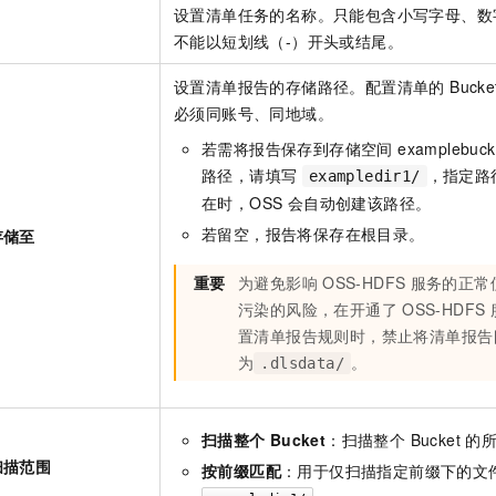
设置清单任务的名称。只能包含小写字母、数
不能以短划线（-）开头或结尾。
设置清单报告的存储路径。配置清单的 Bucket 
必须同账号、同地域。
若需将报告保存到存储空间 examplebucket 
路径，请填写
，指定路径
exampledir1/
在时，OSS 会自动创建该路径。
若留空，报告将保存在根目录。
存储至
重要
为避免影响
OSS-HDFS
服务的正常
污染的风险，在开通了
OSS-HDFS
置清单报告规则时，禁止将清单报告
为
。
.dlsdata/
扫描整个
Bucket
：扫描整个 Bucket
的
扫描范围
按前缀匹配
：用于仅扫描指定前缀下的文