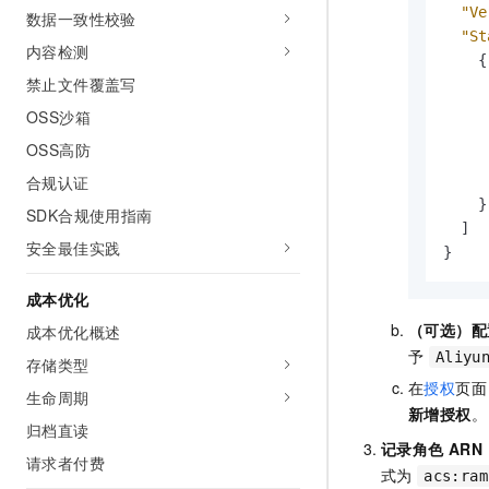
"Ve
数据一致性校验
"St
内容检测
{
禁止文件覆盖写
OSS沙箱
OSS高防
合规认证
}
SDK合规使用指南
]
安全最佳实践
}
成本优化
（可选）配置
成本优化概述
予
Aliyu
存储类型
在
授权
页面
生命周期
新增授权
。
归档直读
记录角色
ARN
请求者付费
式为
acs:ra