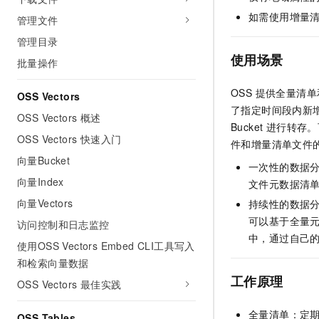
AI 产品 免费试用
网络
安全
云开发大赛
如需使用增量
管理文件
Tableau 订阅
1亿+ 大模型 tokens 和 
管理目录
可观测
入门学习赛
中间件
AI空中课堂在线直播课
140+云产品 免费试用
使用场景
大模型服务
批量操作
上云与迁云
产品新客免费试用，最长1
数据库
生态解决方案
千问AI平台-Token Plan
OSS 提供全量清
OSS Vectors
企业出海
大模型ACA认证体验
大数据计算
了指定时间段内新
助力企业全员 AI 认知与能
OSS Vectors 概述
行业生态解决方案
Bucket 进行
政企业务
媒体服务
千问AI平台-模型体验
OSS Vectors 快速入门
开发者生态解决方案
件和增量清单文件
在线体验全尺寸、多种模态
向量Bucket
企业服务与云通信
一次性的数据
AI 开发和 AI 应用解决
Happy 系列大模型
向量Index
文件元数据清
域名与网站
向量Vectors
持续性的数据
终端用户计算
可以基于全量元
访问控制和日志监控
中，通过自己的
使用OSS Vectors Embed CLI工具写入
Serverless
大模型解决方案
和检索向量数据
开发工具
工作原理
快速部署 Dify，高效搭建 
OSS Vectors 最佳实践
迁移与运维管理
全量清单：定
OSS Tables