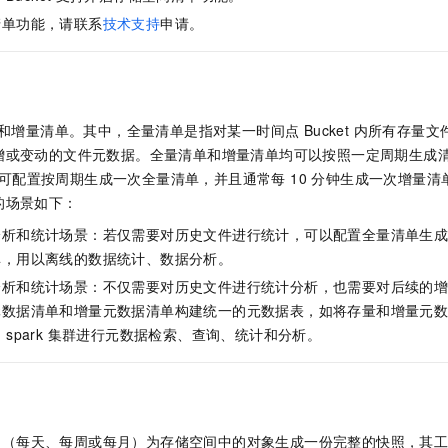
服务生态伙伴
视觉 Coding、空间感知、多模态思考等全面升级
1M上下文，专为长程任务能力而生
云工开物
企业应用
Night Plan 支持 Qwen 3.8-Max
AI 办公
NEW
清单功能，请联系
技术支持
申请。
Red Hat
30+ 款产品免费体验
夜间 5 折，Qwen/Meoo/TokenPlan 客户专享
AI智能应用
科研合作
ERP
堂（旗舰版）
SUSE
智能客服
AI 应用构建
大模型原生
CRM
2个月
自动承接线索
建站小程序
Qoder
大模型服务平台百炼-应用模版
OA 办公系统
单和增量清单。其中，全量清单是指对某一时间点 Bucket 内所有存量
HOT
NEW
面向真实软件
个人版上线、团队版降价；千问3.8-Max首发发尝鲜
丰富多元化的应用模版和解决方案
增或变动的文件元数据。全量清单和增量清单均可以按照一定周期生成
力提升
财税管理
模板建站
转存。可配置按周期生成一次全量清单，并且通常每 10 分钟生成一次增量
万有无界
大模型服务平台百炼-智能体
400电话
定制建站
的场景如下：
的模型效果
灵活可视化地构建企业级 Agent
分析和统计场景：若仅需要对历史文件进行统计，可以配置全量清单生
方案
广告营销
模板小程序
秒悟
人工智能平台 PAI
单，用以离线的数据统计、数据分析。
定制小程序
云端极速 AI 
新一代 AI 视频生成模型，深度适配广告营销等场景
AI Native 的算法工程平台，一站式完成建模、训练、推理服务部署
分析和统计场景：不仅需要对历史文件进行统计分析，也需要对后续的
APP 开发
数据清单和增量元数据清单构建统一的元数据表，如将存量和增量元数据均
 spark 集群进行元数据检索、查询、统计和分析。
建站系统
AI 应用
10分钟微调：让0.6B模型媲美235B模型
多模态数据信
依托云原生高可用架构,实现Dify私有化部署
用1%尺寸在特定领域达到大模型90%以上效果
期（每天、每周或每月）为存储空间中的对象生成一份完整的快照，其