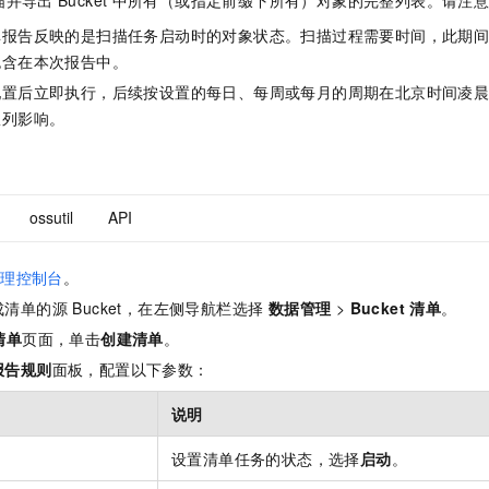
单报告反映的是扫描任务启动时的对象状态。扫描过程需要时间，此期
包含在本次报告中。
配置后立即执行，后续按设置的每日、每周或每月的周期在北京时间凌
队列影响。
ossutil
API
管理控制台
。
清单的源 Bucket，在左侧导航栏选择
数据管理
>
Bucket 清单
。
 清单
页面，单击
创建清单
。
报告规则
面板，
配置以下参数：
说明
设置清单任务的状态，选择
启动
。