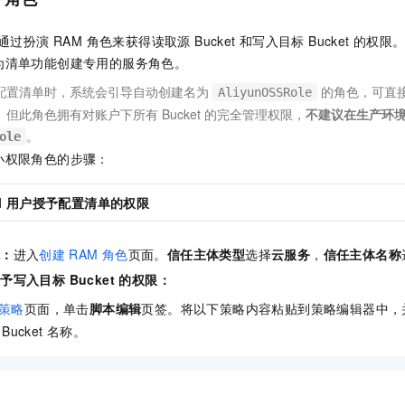
通过扮演 RAM 角色来获得读取源 Bucket
和写入目标 Bucket
的权限
为清单功能创建专用的服务角色。
配置清单时，系统会引导自动创建名为
的角色，可直
AliyunOSSRole
但此角色拥有对账户下所有 Bucket 的完全管理权限，
不建议在生产环
。
ole
小权限角色的步骤：
M 用户授予配置清单的权限
色：
进入
创建
RAM
角色
页面。
信任主体类型
选择
云服务
，
信任主体名称
予写入目标 Bucket 的权限：
策略
页面，单击
脚本编辑
页签。将以下策略内容粘贴到策略编辑器中，
Bucket
名称。