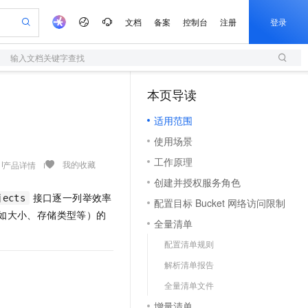
文档
备案
控制台
注册
登录
输入文档关键字查找
验
作计划
器
AI 活动
专业服务
服务伙伴合作计划
开发者社区
加入我们
服务平台百炼
阿里云 OPC 创新助力计划
本页导读
（1）
一站式生成采购清单，支持单品或批量购买
S
io：打造专属 AI 语音助手
S产品伙伴计划（繁花）
峰会
造的大模型服务与应用开发平台
轻量应用服务器
一句话生成原生可编辑精美 PPT 文稿
AI 生产力先锋
Al MaaS 服务伙伴赋能合作
域名
博文
Careers
至高可申请百万元
适用范围
性可伸缩的云计算服务
开启高性价比 AI 编程新体验
Qwen-Audio-3.0-Realtime 端到端实时语音角色扮演
输入一句话想法, 轻松生成专业的 PPT
先锋实践拓展 AI 生产力的边界
快速构建应用程序和网站，即刻迈出上云第一步
Token 补贴，五大权
计划
海大会
伙伴信用分合作计划
商标
问答
社会招聘
使用场景
益加速 OPC 成功
S
eek-V4-Pro
数字证书管理服务（原SSL证书）
一键部署幻兽帕鲁游戏服务器
飞天发布时刻
HOT
划
备案
电子书
校园招聘
工作原理
pSeek-V4-Pro
视频创作，一键激活电商全链路生产力
全托管，含MySQL、PostgreSQL、SQL Server、MariaDB多引擎
实现全站HTTPS，呈现可信的WEB访问
一键购买专属联机服务器，轻松开启游戏
所见，即是所愿
我的收藏
产品详情
更多支持
划
公司注册
镜像站
创建并授权服务角色
视频生成
语音识别与合成
专属 QwenPaw
短信服务
漫剧工坊：一站式动画创作平台
AI 实训营
HOT
接口逐一列举效率
合作伙伴培训与认证
jects
配置目标 Bucket 网络访问限制
划
上云迁移
的智能体编程平台
站生成，高效打造优质广告素材
从聊天伙伴进化为能主动干活的本地数字员工
快速生产连贯的高质量长漫剧
从基础到进阶，Agent 创客手把手教你
国内短信简单易用，安全可靠，秒级触达，全球覆盖200+国家和地区。
e-1.1-T2V
Qwen3-TTS-Flash
（如大小、存储类型等）的
lScope
我要反馈
查询合作伙伴
全量清单
畅细腻的高质量视频
离线语音合成大模型，多语言方言自适应，低延迟高稳定
n Alibaba Cloud ISV 合作
代维服务
olarDB
建企业门户网站
大数据开发治理平台 DataWorks
10 分钟搭建微信、支付宝小程序
配置清单规则
创新加速
ope
登录合作伙伴管理后台
我要建议
站，无忧落地极速上线
以可视化方式快速构建移动和 PC 门户网站
100%兼容MySQL、PostgreSQL，兼容Oracle，支持集中和分布式
高效部署网站，快速应用到小程序
Data Agent 驱动的一站式 Data+AI 开发治理平台
e-1.1-I2V
Cosyvoice-V3-Flash
解析清单报告
安全
畅自然，细节丰富
高表现力语音合成大模型，语音克隆听感自然
我要投诉
上云场景组合购
伴
全量清单文件
边界网络安全防护产品
漫剧创作，剧本、分镜、视频高效生成
覆盖90%+业务场景，专享组合折扣价
2V
VPN
Fun-ASR
增量清单