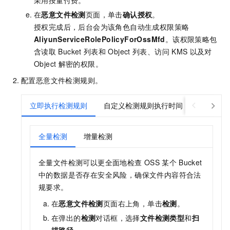
采用按量付费。
在
恶意文件检测
页面，单击
确认授权
。
授权完成后，后台会为该角色自动生成权限策略
AliyunServiceRolePolicyForOssMfd
。该权限策略包
含读取
Bucket
列表和
Object
列表、访问
KMS
以及对
Object
解密的权限。
配置恶意文件检测规则。
立即执行检测规则
自定义检测规则执行时间
全量检测
增量检测
全量文件检测可以更全面地检查
OSS
某个
Bucket
中的数据是否存在安全风险，确保文件内容符合法
规要求。
在
恶意文件检测
页面右上角，单击
检测
。
在弹出的
检测
对话框，选择
文件检测类型
和
扫