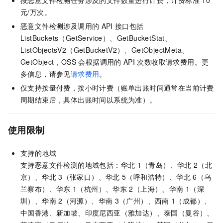
按恶意文件检测任务涉及的文件数量进行计费，计费标准
10
元/万次
。
恶意文件检测涉及调用的
API
接口包括
ListBuckets（GetService）、GetBucketStat、
ListObjectsV2（GetBucketV2）、GetObjectMeta、
GetObject，OSS
会根据调用的
API
次数收取请求费用。更
多信息，请参见
请求费用
。
仅支持按量付费，按小时计费（账单出账时间通常在当前计费
周期结束后，具体出账时间以系统为准）。
使用限制
支持的地域
支持恶意文件检测的地域包括：华北
1（青岛）、华北
2（北
京）、华北
3（张家口）、华北
5（呼和浩特）、华北
6（乌
兰察布）、华东
1（杭州）、华东
2（上海）、华南
1（深
圳）、华南
2（河源）、华南
3（广州）、西南
1（成都）、
中国香港、新加坡、印度尼西亚（雅加达）、泰国（曼谷）、