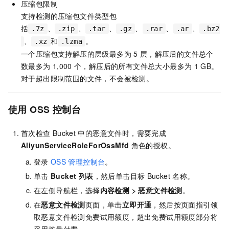
压缩包限制
支持检测的压缩包文件类型包
括
、
、
、
、
、
、
.7z
.zip
.tar
.gz
.rar
.ar
.bz2
、
和
。
.xz
.lzma
一个压缩包支持解压的层级最多为
5
层，解压后的文件总个
数最多为
1,000
个，解压后的所有文件总大小最多为
1 GB。
对于超出限制范围的文件，不会被检测。
使用
OSS
控制台
首次检查
Bucket
中的恶意文件时，需要完成
AliyunServiceRoleForOssMfd
角色的授权。
登录
OSS
管理控制台
。
单击
Bucket 列表
，然后单击目标
Bucket
名称。
在左侧导航栏，选择
内容检测
>
恶意文件检测
。
在
恶意文件检测
页面，单击
立即开通
，然后按页面指引领
取恶意文件检测免费试用额度，超出免费试用额度部分将