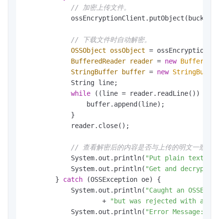
// 加密上传文件。
            ossEncryptionClient.putObject(bucketN
// 下载文件时自动解密。
OSSObject
ossObject
=
 ossEncryptionCli
BufferedReader
reader
=
new
BufferedR
StringBuffer
buffer
=
new
StringBuffe
            String line;

while
 ((line = reader.readLine()) != 
                buffer.append(line);

            }

            reader.close();

// 查看解密后的内容是否与上传的明文一致。
            System.out.println(
"Put plain text: "
            System.out.println(
"Get and decrypted
        } 
catch
 (OSSException oe) {

            System.out.println(
"Caught an OSSExce
                    + 
"but was rejected with an e
            System.out.println(
"Error Message:"
 +