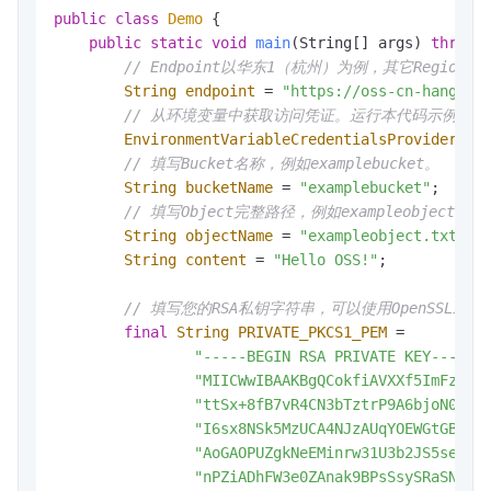
public
class
Demo
 {

public
static
void
main
(String[] args)
throws
// Endpoint以华东1（杭州）为例，其它Regio
String
endpoint
=
"https://oss-cn-hangzho
// 从环境变量中获取访问凭证。运行本代码示例之前，请确保已设
EnvironmentVariableCredentialsProvider
cr
// 填写Bucket名称，例如examplebucket。
String
bucketName
=
"examplebucket"
;

// 填写Object完整路径，例如exampleobject.
String
objectName
=
"exampleobject.txt"
;

String
content
=
"Hello OSS!"
;

// 填写您的RSA私钥字符串，可以使用OpenSSL
final
String
PRIVATE_PKCS1_PEM
=
"-----BEGIN RSA PRIVATE KEY-----\
"MIICWwIBAAKBgQCokfiAVXXf5ImFzKDw
"ttSx+8fB7vR4CN3bTztrP9A6bjoN0FFn
"I6sx8NSk5MzUCA4NJzAUqYOEWGtGBcom
"AoGAOPUZgkNeEMinrw31U3b2JS5sepG6
"nPZiADhFW3e0ZAnak9BPsSsySRaSNmR4