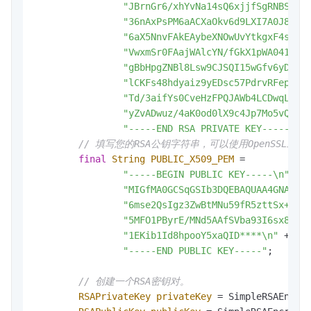
"JBrnGr6/xhYvNa14sQ6xjjfSgRNBSXD1
"36nAxPsPM6aACXaOkv6d9LXI7A0J8Zf4
"6aX5NnvFAkEAybeXNOwUvYtkgxF4s28s
"VwxmSr0FAajWAlcYN/fGkX1pWA041CKF
"gBbHpgZNBl8Lsw9CJSQI15wGfv6yDiLX
"lCKFs48hdyaiz9yEDsc57PdrvRFepVdj
"Td/3aifYs0CveHzFPQJAWb4LCDwqLctf
"yZvADwuz/4aK0od0lX9c4Jp7Mo5vQ4Tv
"-----END RSA PRIVATE KEY-----"
;

// 填写您的RSA公钥字符串，可以使用OpenSSL
final
String
PUBLIC_X509_PEM
=
"-----BEGIN PUBLIC KEY-----\n"
 +

"MIGfMA0GCSqGSIb3DQEBAQUAA4GNADCB
"6mse2QsIgz3ZwBtMNu59fR5zttSx+8fB
"5MFO1PByrE/MNd5AAfSVba93I6sx8NSk
"1EKib1Id8hpooY5xaQID****\n"
 +

"-----END PUBLIC KEY-----"
;

// 创建一个RSA密钥对。
RSAPrivateKey
privateKey
=
 SimpleRSAEncryp