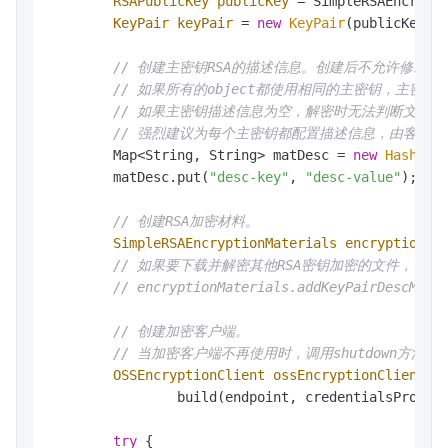
RSAPublicKey
publicKey
=
 SimpleRSAEncrypti
KeyPair
keyPair
=
new
KeyPair
(publicKey, p
// 创建主密钥RSA的描述信息。创建后不允许修改
// 如果所有的object都使用相同的主密钥，主密
// 如果主密钥描述信息为空，解密时无法判断文件
// 强烈建议为每个主密钥都配置描述信息，由客户
        Map<String, String> matDesc = 
new
HashMap
        matDesc.put(
"desc-key"
, 
"desc-value"
);

// 创建RSA加密材料。
SimpleRSAEncryptionMaterials
encryptionMa
// 如果要下载并解密其他RSA密钥加密的文件，请
// encryptionMaterials.addKeyPairDescMate
// 创建加密客户端。
// 当加密客户端不再使用时，调用shutdown方法
OSSEncryptionClient
ossEncryptionClient
=
                build(endpoint, credentialsProvide
try
 {
