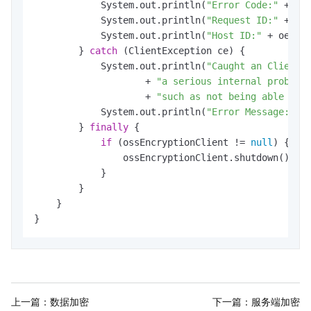
            System.out.println(
"Error Code:"
 + oe.
            System.out.println(
"Request ID:"
 + oe.
            System.out.println(
"Host ID:"
 + oe.get
        } 
catch
 (ClientException ce) {

            System.out.println(
"Caught an ClientE
                    + 
"a serious internal problem
                    + 
"such as not being able to 
            System.out.println(
"Error Message:"
 + 
        } 
finally
 {

if
 (ossEncryptionClient != 
null
) {

                ossEncryptionClient.shutdown();

            }

        }

    }

}
上一篇：
数据加密
下一篇：
服务端加密