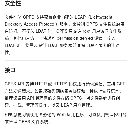
安全性
文件存储
CPFS
支持配置企业自建的
LDAP（Lightweight
Directory Access Protocol）服务，来控制
CPFS
文件系统的用
户访问。不接入
LDAP
时，CPFS
只允许
root
用户访问文件系
统，其他用户访问时将返回
permission denied
错误。接入
LDAP
时，您需要提供
LDAP
服务器并确保
LDAP
服务的连通
性。
接口
CPFS API
支持
HTTP
或
HTTPS
协议进行请求通信，支持
GET
方法发送请求。如果您熟悉网络服务协议和一种以上编程语言，
推荐您调用
API
管理您的文件存储
CPFS，对文件系统进行创
建、挂载、管理等操作，以及
LDAP
用户管理。
如果您更习惯使用图形化的
Web
应用程序，可以使用管理控制台
来管理
CPFS
文件系统。