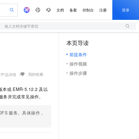
文档
备案
控制台
注册
登录
输入文档关键字查找
验
作计划
器
AI 活动
专业服务
服务伙伴合作计划
开发者社区
加入我们
服务平台百炼
阿里云 OPC 创新助力计划
本页导读
（1）
一站式生成采购清单，支持单品或批量购买
S
io：打造专属 AI 语音助手
S产品伙伴计划（繁花）
峰会
造的大模型服务与应用开发平台
轻量应用服务器
一句话生成原生可编辑精美 PPT 文稿
AI 生产力先锋
Al MaaS 服务伙伴赋能合作
域名
博文
Careers
至高可申请百万元
前提条件
性可伸缩的云计算服务
开启高性价比 AI 编程新体验
Qwen-Audio-3.0-Realtime 端到端实时语音角色扮演
输入一句话想法, 轻松生成专业的 PPT
先锋实践拓展 AI 生产力的边界
快速构建应用程序和网站，即刻迈出上云第一步
Token 补贴，五大权
计划
海大会
伙伴信用分合作计划
商标
问答
社会招聘
操作视频
益加速 OPC 成功
S
eek-V4-Pro
数字证书管理服务（原SSL证书）
一键部署幻兽帕鲁游戏服务器
飞天发布时刻
HOT
划
备案
电子书
校园招聘
操作步骤
pSeek-V4-Pro
视频创作，一键激活电商全链路生产力
全托管，含MySQL、PostgreSQL、SQL Server、MariaDB多引擎
实现全站HTTPS，呈现可信的WEB访问
一键购买专属联机服务器，轻松开启游戏
所见，即是所愿
我的收藏
产品详情
更多支持
划
公司注册
镜像站
视频生成
语音识别与合成
专属 QwenPaw
短信服务
漫剧工坊：一站式动画创作平台
AI 实训营
HOT
版本或
EMR-5.12.2
及以
合作伙伴培训与认证
划
上云迁移
的智能体编程平台
站生成，高效打造优质广告素材
从聊天伙伴进化为能主动干活的本地数字员工
快速生产连贯的高质量长漫剧
从基础到进阶，Agent 创客手把手教你
国内短信简单易用，安全可靠，秒级触达，全球覆盖200+国家和地区。
e-1.1-T2V
Qwen3-TTS-Flash
服务并完成常见操作。
lScope
我要反馈
查询合作伙伴
畅细腻的高质量视频
离线语音合成大模型，多语言方言自适应，低延迟高稳定
n Alibaba Cloud ISV 合作
代维服务
olarDB
建企业门户网站
大数据开发治理平台 DataWorks
10 分钟搭建微信、支付宝小程序
创新加速
ope
登录合作伙伴管理后台
我要建议
站，无忧落地极速上线
DFS
服务。具体操作，
以可视化方式快速构建移动和 PC 门户网站
100%兼容MySQL、PostgreSQL，兼容Oracle，支持集中和分布式
高效部署网站，快速应用到小程序
Data Agent 驱动的一站式 Data+AI 开发治理平台
e-1.1-I2V
Cosyvoice-V3-Flash
安全
畅自然，细节丰富
高表现力语音合成大模型，语音克隆听感自然
我要投诉
上云场景组合购
伴
边界网络安全防护产品
漫剧创作，剧本、分镜、视频高效生成
覆盖90%+业务场景，专享组合折扣价
2V
VPN
Fun-ASR