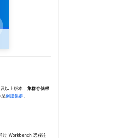
t.diy 一步搞定创意建站
构建大模型应用的安全防护体系
通过自然语言交互简化开发流程,全栈开发支持
通过阿里云安全产品对 AI 应用进行安全防护
及以上版本，
集群存储根
参见
创建集群
。
通过
Workbench
远程连