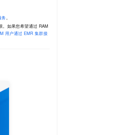
文戏情感细腻自然，动作戏激烈拳拳到肉，实现更强表演能力
支持中英文自由切换，具备更强的噪声鲁棒性
云聚AI 严选权益
SSL 证书
，一键激活高效办公新体验
精选AI产品，从模型到应用全链提效
堡垒机
服务
。
AI 用量加速计划
应用
限。如果您希望通过
RAM
防火墙
、识别商机，让客服更高效、服务更出色。
新老同享，达量后返
AM
用户通过
EMR
集群接
千问办公
主机安全
NEW
的智能体编程平台
一站式AI生产力平台
AI 应用及服务市场
伶鹊
企业级人与Agent协作平台，接入和调度多个数字员工
智能客服平台，对话机器人、对话分析、智能外呼
AI 应用
大模型服务平台百炼 - 全妙
大模型
应用创作平台
多模态内容创作工具，已接入 DeepSeek
自然语言处理
数据标注
机器学习
息提取
与 AI 智能体进行实时音视频通话
从文本、图片、视频中提取结构化的属性信息
构建支持视频理解的 AI 音视频实时通话应用