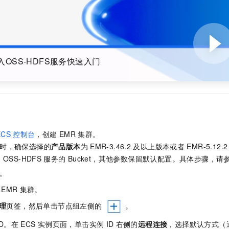
一个 AI 助手
即刻拥有 DeepSeek-R1 满血版
超强辅助，Bol
在企业官网、通讯软件中为客户提供 AI 客服
多种方案随心选，轻松解锁专属 DeepSeek
入OSS-HDFS服务快速入门
ECS
控制台
，创建
EMR
集群。
时，确保选择的
产品版本
为
EMR-3.46.2
及以上版本或者
EMR-5.12.2
通
OSS-HDFS
服务的
Bucket，其他参数保留默认配置。具体步骤，请
。
EMR
集群。
理
页签，然后单击节点组左侧的
。
ID。在
ECS
实例页面，单击实例
ID
右侧的
远程连接
，选择默认方式（