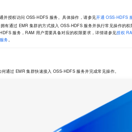
服务生态伙伴
视觉 Coding、空间感知、多模态思考等全面升级
1M上下文，专为长程任务能力而生
云工开物
企业应用
Night Plan 支持 Qwen 3.8-Max
AI 办公
NEW
Red Hat
30+ 款产品免费体验
夜间 5 折，Qwen/Meoo/TokenPlan 客户专享
AI智能应用
科研合作
ERP
通并授权访问
OSS-HDFS
服务。具体操作，请参见
开通
OSS-HDFS
堂（旗舰版）
SUSE
智能客服
AI 应用构建
大模型原生
认拥有通过
EMR
集群的方式接入
OSS-HDFS
服务并执行常见操作的权
CRM
2个月
自动承接线索
-HDFS
服务，RAM
用户需要具备对应的权限要求，详情请参见
授权
R
建站小程序
Qoder
大模型服务平台百炼-应用模版
OA 办公系统
HOT
NEW
服务
。
面向真实软件
个人版上线、团队版降价；千问3.8-Max首发发尝鲜
丰富多元化的应用模版和解决方案
力提升
财税管理
模板建站
万有无界
大模型服务平台百炼-智能体
400电话
定制建站
的模型效果
灵活可视化地构建企业级 Agent
方案
广告营销
模板小程序
如何通过
EMR
集群快速接入
OSS-HDFS
服务并完成常见操作。
秒悟
人工智能平台 PAI
定制小程序
云端极速 AI 
新一代 AI 视频生成模型，深度适配广告营销等场景
AI Native 的算法工程平台，一站式完成建模、训练、推理服务部署
APP 开发
建站系统
AI 应用
10分钟微调：让0.6B模型媲美235B模型
多模态数据信
依托云原生高可用架构,实现Dify私有化部署
用1%尺寸在特定领域达到大模型90%以上效果