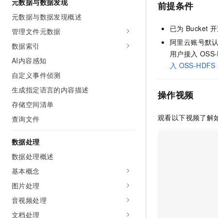
元数据与数据发现
前提条件
AI 产品 免费试用
网络
安全
云开发大赛
Tableau 订阅
元数据与数据发现概述
1亿+ 大模型 tokens 和 
可观测
入门学习赛
已为
Bucket
开
中间件
管理文件元数据
AI空中课堂在线直播课
140+云产品 免费试用
大模型服务
阿里云账号默
数据索引
上云与迁云
产品新客免费试用，最长1
数据库
用户接入
OSS
生态解决方案
AI内容感知
千问AI平台-Token Plan
入
OSS-HDFS
企业出海
大模型ACA认证体验
大数据计算
自定义事件侦测
助力企业全员 AI 认知与能
行业生态解决方案
政企业务
生成指定语言的内容描述
媒体服务
千问AI平台-模型体验
操作视频
开发者生态解决方案
存储空间清单
在线体验全尺寸、多种模态
企业服务与云通信
AI 开发和 AI 应用解决
观看以下视频了解
查询文件
Happy 系列大模型
域名与网站
数据处理
终端用户计算
数据处理概述
Serverless
基本概念
大模型解决方案
图片处理
开发工具
快速部署 Dify，高效搭建 
音视频处理
迁移与运维管理
文档处理