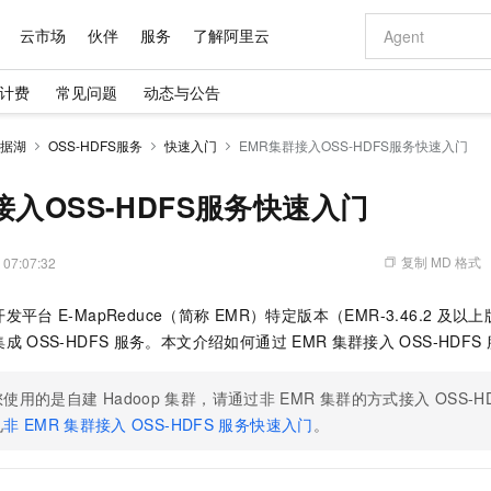
云市场
伙伴
服务
了解阿里云
计费
常见问题
动态与公告
AI 特惠
数据与 API
成为产品伙伴
企业增值服务
最佳实践
价格计算器
AI 场景体
基础软件
产品伙伴合
阿里云认证
市场活动
配置报价
大模型
据湖
OSS-HDFS服务
快速入门
EMR集群接入OSS-HDFS服务快速入门
自助选配和估算价格
新方式
域名与网站
睿译宝，AI翻译排版一步到位
智启 AI 普惠权益
产品生态集成认证中心
企业支持计划
云上春晚
千问官方 MaaS 平台，为开发者和 Agent 而生，新用户赠送 1 亿 + tokens 额度
云服务器 EC
Qwen Aud
AI Coding
阿里云Maa
2026 阿里云
为企业打
数据集
Windows
大模型认证
模型
NEW
NEW
交付可用成果
值低价云产品抢先购
提供智能易用的域名与建站服务
上传文档即自动完成翻译和格式还原
至高享 1亿+免费 tokens，加速 Al 应用落地
安全可靠、弹
智能编程，一键
接入OSS-HDFS服务快速入门
产品生态伙伴
专家技术服务
云上奥运之旅
弹性计算合作
阿里云中企出
手机三要素
宝塔 Linux
全部认证
价格优势
有专属领域专家
对象存储 OSS
GLM-5.2：长任务时代开源旗舰模型
阿里云 OPC 创新助力计划
云数据库 RD
即刻拥有 DeepS
AI 电商营销
产品生态伙伴工作台
企业增值服务台
云栖战略参考
云存储合作计
云栖大会
身份实名认证
CentOS
训练营
推动算力普惠，释放技术红利
的大模型服务
最高返9万
多领域专家智能体,一键组建 AI 虚拟交付团队
至高百万元 Token 补贴，加速一人公司成长
稳定、安全、高性价比、高性能的云存储服务
真正可用的 1M 上下文,一次完成代码全链路开发
轻松解锁专属 Dee
从图文生成到
复制 MD 格式
 07:07:32
云上的中国
数据库合作计
活动全景
短信
Docker
图片和
站式影视创作平台
人工智能平台 PAI
Hermes Agent，打造自进化智能体
Token Plan 模型订阅计划
Qoder
5 分钟轻松部署
AI 广告创作
企业成长
大模型
NEW
信息公告
开发平台
E-MapReduce（简称
EMR）特定版本（EMR-3.46.2
及以上
看见新力量
云网络合作计
OCR 文字识别
JAVA
级电脑
证享300元代金券
可视化编排打通从文字构思到成片全链路闭环
一站式AI开发、训练和推理服务
自主进化，持久记忆，越用越聪明
Qwen3.8-Max 首发尝鲜，限时加量 10 倍，夜间低至2折
面向真实软件
图文、视频一
Kimi-K3
HappyHors
集成
OSS-HDFS
服务。本文介绍如何通过
EMR
集群接入
OSS-HDFS
NEW
魔搭 Mode
loud
服务实践
官网公告
Kimi 最新旗舰模型，长程编程与推理利器
让文字生成流
金融模力时刻
Salesforce O
版
发票查验
全能环境
Qoder CN
Claude Code + GStack 打造工程团队
千问办公，限时限量积分加倍
云原生数据库 P
低代码高效构
AI 建站
NEW
作计划
计划
创新中心
魔搭 ModelSc
健康状态
您使用的是自建
让AI从“聊天伙伴”进化为能干活的“数字员工”
覆盖公网/内网、递归/权威、移动APP等全场景解析服务
Hadoop
安装技能 GStack，拥有专属 AI 工程团队
你的AI工作搭子，覆盖日常办公高频场景
集群，请通过非
EMR
集群的方式接入
基于千问大模型等，支持代码智能生成、研发智能问答
0 代码专业建
OSS-H
客户案例
天气预报查询
操作系统
Deepseek-v4-pro
HappyHors
态合作计划
见
非
EMR
集群接入
OSS-HDFS
服务快速入门
。
态智能体模型
旗舰 MoE 大模型，百万上下文与顶尖推理能力
图生视频，流
Compute
同享
容器服务 Kubernetes 版 ACK
万小智 AI 建站低至 15元/月
云防火墙
AI 短剧/漫剧
快递物流查询
WordPress
成为服务伙
高校合作
式云数据仓库
点，立即开启云上创新
提供一站式管理容器应用的 K8s 服务
送.CN域名，送备案服务码
云原生的云上
AI助力短剧
GLM-5.2
Wan2.7-T
Ubuntu