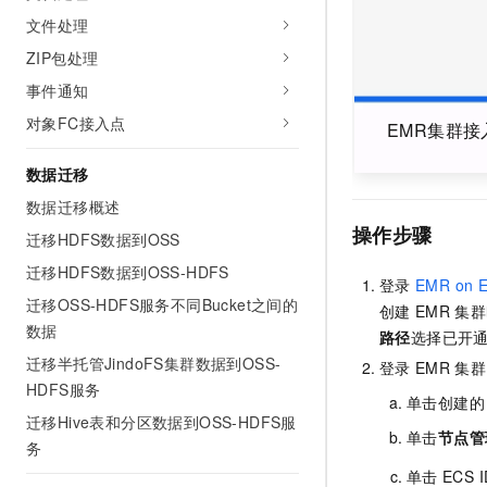
10 分钟在聊天系统中增加
专有云
文件处理
ZIP包处理
事件通知
对象FC接入点
EMR集群接
数据迁移
数据迁移概述
操作步骤
迁移HDFS数据到OSS
迁移HDFS数据到OSS-HDFS
登录
EMR on 
迁移OSS-HDFS服务不同Bucket之间的
创建
EMR
集群
数据
路径
选择已开
迁移半托管JindoFS集群数据到OSS-
登录
EMR
集群
HDFS服务
单击创建的
迁移Hive表和分区数据到OSS-HDFS服
单击
节点管
务
单击
ECS 