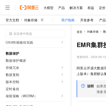
全球加速访问
大模型
产品
解决方案
权益
定价
OSS加速器
官方文档
对象存储
用户指南
开发参考
产品
通过EFC加速OSS访问
大模型
产品
解决方案
权益
定价
云市场
伙伴
服务
了解阿里云
精选产品
精选解决方案
普惠上云
产品定价
精选商城
成为销售伙伴
售前咨询
为什么选择阿里云
单链接限速
千问AI平台
对象存储
数
首页
了解云产品的定价详情
资源池QoS
大模型服务平台百炼
千问办公，解锁你的工作
普惠上云 官方力荐
分销伙伴
在线服务
网站建设
什么是云计算
大
大模型服务与应用平台
企业级Agent产品，直接
云服务器38元/年起，超
OSS性能最佳实践
EMR集群
咨询伙伴
多端小程序
技术领先
云上成本管理
售后服务
千问大模型
Agency Agents：拥
官方推荐返现计划
大模型
大模型
数据保护
精选产品
精选解决方案
Salesforce 国际版订阅
稳定可靠
管理和优化成本
多元化、高性能、安全可靠
推荐新用户得奖励，单订单
更新时间：
2024-08-12
销售伙伴合作计划
自助服务
数据保护概述
友盟天域
安全合规
人工智能与机器学习
AI
文本生成
无影云电脑
HappyHorse 打造一
云工开物
存储冗余
阿里云开源大数据
无影生态合作计划
在线服务
观测云
分析师报告
随时随地安全接入的云上超
高校专属算力普惠，学生认
计算
互联网应用开发
Qwen3.8-Max
上版本）集群默认
HOT
数据复制
Salesforce On Alibaba C
工单服务
智能体时代全能旗舰模型
Tuya 物联网平台阿里云
研究报告与白皮书
云解析DNS
快速拥有专属 OpenClaw
Consulting Partner 合
版本控制
大数据
容器
免费试用
短信专区
说明
如果
蓝凌 OA
Qwen3.7-Plus
定时备份
AI 大模型销售与服务生
现代化应用
请参
存储
天池大赛
能看、能想、能动手的多模
云原生大数据计算服务 Max
解决方案免费试用 新老
保留策略（WORM）
电子合同
面向分析的企业级SaaS模
最高领取价值200元试用
安全
网络与CDN
AI 算法大赛
Qwen3-VL-Plus
畅捷通