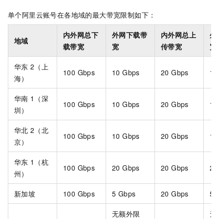
单个阿里云账号在各地域的最大带宽限制如下：
内外网总下
外网下载带
内外网总上
外
地域
载带宽
宽
传带宽
宽
华东
2（上
100 Gbps
10 Gbps
20 Gbps
10
海）
华南
1（深
100 Gbps
10 Gbps
20 Gbps
10
圳）
华北
2（北
100 Gbps
10 Gbps
20 Gbps
10
京）
华东
1（杭
100 Gbps
20 Gbps
20 Gbps
20
州）
新加坡
100 Gbps
5 Gbps
20 Gbps
5 
无额外限
无