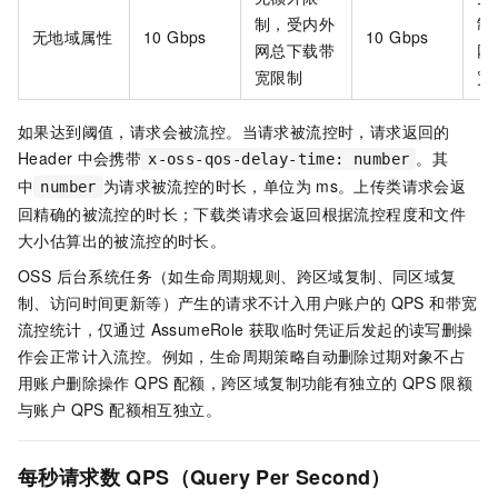
制，受内外
制
无地域属性
10 Gbps
10 Gbps
网总下载带
网
宽限制
宽
如果达到阈值，请求会被流控。当请求被流控时，请求返回的
Header
中会携带
。其
x-oss-qos-delay-time: number
中
为请求被流控的时长，单位为
ms。上传类请求会返
number
回精确的被流控的时长；下载类请求会返回根据流控程度和文件
大小估算出的被流控的时长。
OSS 后台系统任务（如生命周期规则、跨区域复制、同区域复
制、访问时间更新等）产生的请求不计入用户账户的 QPS 和带宽
流控统计，仅通过 AssumeRole 获取临时凭证后发起的读写删操
作会正常计入流控。例如，生命周期策略自动删除过期对象不占
用账户删除操作 QPS 配额，跨区域复制功能有独立的 QPS 限额
与账户 QPS 配额相互独立。
每秒请求数
QPS（Query Per Second）