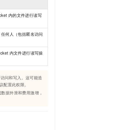
文戏情感细腻自然，动作戏激烈拳拳到肉，实现更强表演能力
支持中英文自由切换，具备更强的噪声鲁棒性
云聚AI 严选权益
SSL 证书
，一键激活高效办公新体验
精选AI产品，从模型到应用全链提效
cket
内的文件进行读写
堡垒机
AI 用量加速计划
应用
防火墙
、识别商机，让客服更高效、服务更出色。
新老同享，达量后返
，任何人（包括匿名访问
千问办公
主机安全
NEW
的智能体编程平台
一站式AI生产力平台
cket
内文件进行读写操
AI 应用及服务市场
伶鹊
企业级人与Agent协作平台，接入和调度多个数字员工
智能客服平台，对话机器人、对话分析、智能外呼
AI 应用
大模型服务平台百炼 - 全妙
大模型
行访问和写入。这可能造
应用创作平台
多模态内容创作工具，已接入 DeepSeek
议配置此权限。
自然语言处理
成数据外泄和费用激增，
数据标注
机器学习
息提取
与 AI 智能体进行实时音视频通话
从文本、图片、视频中提取结构化的属性信息
构建支持视频理解的 AI 音视频实时通话应用