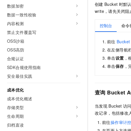
10 分钟在聊天系统中增加
创建
Bucket
时默
数据加密
专有云
write，请先关闭
数据一致性校验
内容检测
控制台
命令行
禁止文件覆盖写
OSS沙箱
前往
Bucket
OSS高防
在左侧导航
单击
设置
，
合规认证
单击
保存
，
SDK合规使用指南
安全最佳实践
成本优化
查询
Bucket 
成本优化概述
当发现
Bucket
访
存储类型
改记录，包括修改
生命周期
前往
操作审计
归档直读
在页面上方选