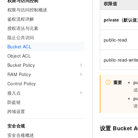
权限与访问控制
权限值
AI 产品 免费试用
网络
安全
云开发大赛
权限与访问控制概述
Tableau 订阅
1亿+ 大模型 tokens 和 
可观测
入门学习赛
鉴权流程详解
中间件
private（默认
AI空中课堂在线直播课
140+云产品 免费试用
大模型服务
授权语法与元素
上云与迁云
产品新客免费试用，最长1
数据库
阻止公共访问
生态解决方案
public-read
千问AI平台-Token Plan
企业出海
大模型ACA认证体验
大数据计算
Bucket ACL
助力企业全员 AI 认知与能
行业生态解决方案
政企业务
Object ACL
媒体服务
千问AI平台-模型体验
public-read-writ
开发者生态解决方案
Bucket Policy
在线体验全尺寸、多种模态
企业服务与云通信
AI 开发和 AI 应用解决
RAM Policy
Happy 系列大模型
域名与网站
重要
pu
Control Policy
成
接入点
终端用户计算
pu
防盗链
请
Serverless
大模型解决方案
跨域设置
开发工具
快速部署 Dify，高效搭建 
安全合规
设置
Bucket 
迁移与运维管理
安全合规概述