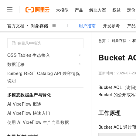
OSS Tables
大模型
产品
解决方案
权益
定价
OSS Tables
官方文档
对象存储
用户指南
开发参考
产品
数据维护
大模型
产品
解决方案
权益
定价
云市场
伙伴
服务
了解阿里云
精选产品
精选解决方案
普惠上云
产品定价
精选商城
成为销售伙伴
售前咨询
为什么选择阿里云
权限与访问控制
千问AI平台
对象存储
权
首页
了解云产品的定价详情
服务端加密
大模型服务平台百炼
睿译宝，AI翻译排版一
普惠上云 官方力荐
分销伙伴
在线服务
网站建设
什么是云计算
大
大模型服务与应用平台
上传文档即自动完成翻译和
云服务器38元/年起，超
Bucket A
OSS Tables 生态接入
咨询伙伴
多端小程序
技术领先
云上成本管理
售后服务
数据迁移
千问大模型
GLM-5.2：长任务时代
官方推荐返现计划
大模型
大模型
精选产品
精选解决方案
Salesforce 国际版订阅
稳定可靠
管理和优化成本
多元化、高性能、安全可靠
推荐新用户得奖励，单订单
更新时间：
2026-07-23
Iceberg REST Catalog API 兼容情况
销售伙伴合作计划
自助服务
友盟天域
安全合规
说明
人工智能与机器学习
AI
文本生成
无影云电脑
Hermes Agent，打造
云工开物
Bucket ACL（
无影生态合作计划
在线服务
观测云
分析师报告
随时随地安全接入的云上超
自主进化，持久记忆，越用
高校专属算力普惠，学生认
计算
互联网应用开发
Qwen3.8-Max
Bucket
的公开或私有
多模态数据生产与转化
HOT
Salesforce On Alibaba C
工单服务
智能体时代全能旗舰模型
Tuya 物联网平台阿里云
研究报告与白皮书
云解析DNS
快速拥有专属 OpenClaw
AI VibeFlow 概述
Consulting Partner 合
大数据
容器
免费试用
短信专区
工作原理
蓝凌 OA
AI VibeFlow 快速入门
Qwen3.7-Plus
AI 大模型销售与服务生
现代化应用
存储
天池大赛
能看、能想、能动手的多模
使用 AI VibeFlow 生产向量数据
云原生大数据计算服务 Max
解决方案免费试用 新老
电子合同
Bucket ACL
通过
面向分析的企业级SaaS模
最高领取价值200元试用
安全
网络与CDN
AI 算法大赛
Qwen3-VL-Plus
畅捷通