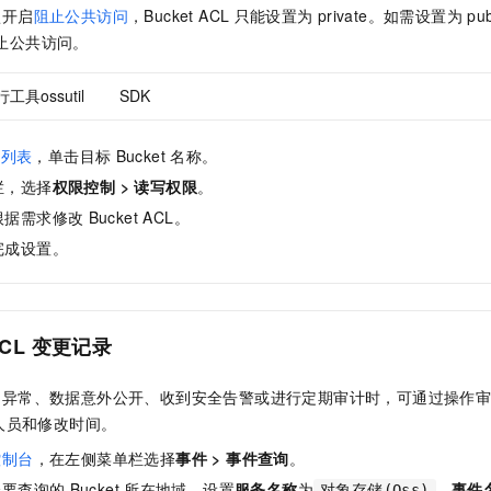
一个 AI 助手
即刻拥有 DeepSeek-R1 满血版
超强辅助，Bol
认开启
阻止公共访问
，Bucket ACL
只能设置为
private。如需设置为
pub
在企业官网、通讯软件中为客户提供 AI 客服
多种方案随心选，轻松解锁专属 DeepSeek
阻止公共访问。
工具ossutil
SDK
列表
，单击目标
Bucket
名称。
栏，选择
权限控制
>
读写权限
。
根据需求修改
Bucket ACL。
完成设置。
ACL
变更记录
问异常、数据意外公开、收到安全告警或进行定期审计时，可通过操作
人员和修改时间。
控制台
，在左侧菜单栏选择
事件 > 事件查询
。
择要查询的
Bucket
所在地域，设置
服务名称
为
、
事件
对象存储(Oss)