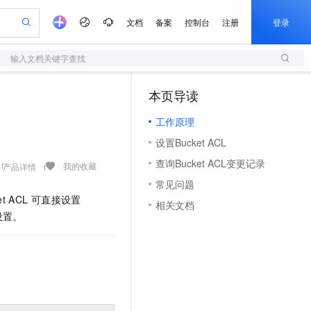
文档
备案
控制台
注册
登录
输入文档关键字查找
验
作计划
器
AI 活动
专业服务
服务伙伴合作计划
开发者社区
加入我们
服务平台百炼
阿里云 OPC 创新助力计划
本页导读
（1）
一站式生成采购清单，支持单品或批量购买
S
可编辑精美 PPT 文稿
S产品伙伴计划（繁花）
峰会
造的大模型服务与应用开发平台
轻量应用服务器
Agency Agents：拥有专属领域专家
AI 生产力先锋
Al MaaS 服务伙伴赋能合作
域名
博文
Careers
至高可申请百万元
工作原理
性可伸缩的云计算服务
 轻松生成专业的 PPT
开启高性价比 AI 编程新体验
先锋实践拓展 AI 生产力的边界
快速构建应用程序和网站，即刻迈出上云第一步
多领域专家智能体,一键组建 AI 虚拟交付团队
Token 补贴，五大权
计划
海大会
伙伴信用分合作计划
商标
问答
社会招聘
设置Bucket ACL
益加速 OPC 成功
S
帕鲁游戏服务器
数字证书管理服务（原SSL证书）
HappyHorse 打造一站式影视创作平台
飞天发布时刻
HOT
划
备案
电子书
校园招聘
查询Bucket ACL变更记录
联机服务器，轻松开启游戏
视频创作，一键激活电商全链路生产力
全托管，含MySQL、PostgreSQL、SQL Server、MariaDB多引擎
实现全站HTTPS，呈现可信的WEB访问
所见，即是所愿
可视化编排打通从文字构思到成片全链路闭环
我的收藏
产品详情
更多支持
划
公司注册
镜像站
常见问题
视频生成
语音识别与合成
 智能体与工作流应用
短信服务
漫剧工坊：一站式动画创作平台
AI 实训营
et ACL
可直接设置
合作伙伴培训与认证
相关文档
划
上云迁移
的智能体编程平台
站生成，高效打造优质广告素材
通过阿里云百炼高效搭建AI应用,助力高效开发
快速生产连贯的高质量长漫剧
从基础到进阶，Agent 创客手把手教你
国内短信简单易用，安全可靠，秒级触达，全球覆盖200+国家和地区。
e-1.1-T2V
Qwen3-TTS-Flash
设置。
lScope
我要反馈
查询合作伙伴
畅细腻的高质量视频
离线语音合成大模型，多语言方言自适应，低延迟高稳定
n Alibaba Cloud ISV 合作
代维服务
olarDB
建企业门户网站
大数据开发治理平台 DataWorks
10 分钟搭建微信、支付宝小程序
创新加速
ope
登录合作伙伴管理后台
我要建议
站，无忧落地极速上线
以可视化方式快速构建移动和 PC 门户网站
100%兼容MySQL、PostgreSQL，兼容Oracle，支持集中和分布式
高效部署网站，快速应用到小程序
Data Agent 驱动的一站式 Data+AI 开发治理平台
e-1.1-I2V
Cosyvoice-V3-Flash
安全
畅自然，细节丰富
高表现力语音合成大模型，语音克隆听感自然
我要投诉
上云场景组合购
伴
边界网络安全防护产品
漫剧创作，剧本、分镜、视频高效生成
覆盖90%+业务场景，专享组合折扣价
2V
VPN
Fun-ASR