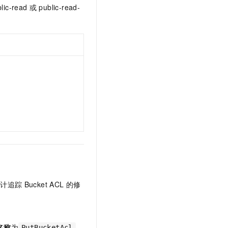
t.diy 一步搞定创意建站
构建大模型应用的安全防护体系
lic-read
或
public-read-
通过自然语言交互简化开发流程,全栈开发支持
通过阿里云安全产品对 AI 应用进行安全防护
审计追踪
Bucket ACL
的修
名称
为
，
PutBucketAcl