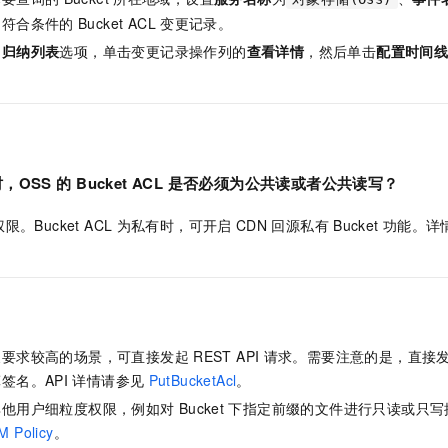
询符合条件的
Bucket ACL
变更记录。
闭
归纳列表
选项，单击变更记录操作列的
查看详情
，然后单击
配置时间
。
时，OSS
的
Bucket ACL
是否必须为公共读或者公共读写？
Bucket ACL
为私有时，可开启
CDN
回源私有
Bucket
功能。详
义要求较高的场景，可直接发起
REST API
请求。需要注意的是，直接
签名。API
详情请参见
PutBucketAcl
。
其他用户细粒度权限，例如对
Bucket
下指定前缀的文件进行只读或只写
M Policy
。