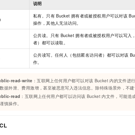
服务生态伙伴
视觉 Coding、空间感知、多模态思考等全面升级
1M上下文，专为长程任务能力而生
云工开物
说明
企业应用
Night Plan 支持 Qwen 3.8-Max
AI 办公
NEW
Red Hat
30+ 款产品免费体验
夜间 5 折，Qwen/Meoo/TokenPlan 客户专享
AI智能应用
科研合作
私有。只有
Bucket
拥有者或被授权用户可以对该
Bu
ERP
值）
堂（旗舰版）
SUSE
操作，其他人无法访问。
智能客服
AI 应用构建
大模型原生
CRM
2个月
自动承接线索
公共读。只有
Bucket
拥有者或被授权用户可以写入
建站小程序
Qoder
大模型服务平台百炼-应用模版
OA 办公系统
HOT
NEW
者）都可以读取。
面向真实软件
个人版上线、团队版降价；千问3.8-Max首发发尝鲜
丰富多元化的应用模版和解决方案
力提升
财税管理
模板建站
公共读写。任何人（包括匿名访问者）都可以对该
Bu
万有无界
大模型服务平台百炼-智能体
e
400电话
定制建站
作。
的模型效果
灵活可视化地构建企业级 Agent
方案
广告营销
模板小程序
秒悟
人工智能平台 PAI
blic-read-write
：互联网上任何用户都可以对该
Bucket
内的文件进
定制小程序
云端极速 AI 
新一代 AI 视频生成模型，深度适配广告营销等场景
AI Native 的算法工程平台，一站式完成建模、训练、推理服务部署
数据外泄、费用激增，甚至被恶意写入违法信息。除特殊场景外，不建
APP 开发
blic-read
：互联网上任何用户都可以访问该
Bucket
内文件，可能造
谨慎操作。
建站系统
AI 应用
10分钟微调：让0.6B模型媲美235B模型
多模态数据信
ACL
依托云原生高可用架构,实现Dify私有化部署
用1%尺寸在特定领域达到大模型90%以上效果