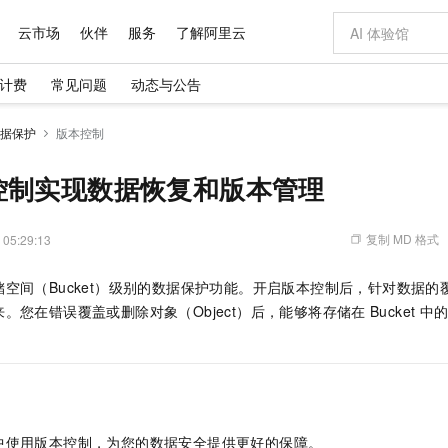
云市场
伙伴
服务
了解阿里云
计费
常见问题
动态与公告
AI 特惠
数据与 API
成为产品伙伴
企业增值服务
最佳实践
价格计算器
AI 场景体
基础软件
产品伙伴合
阿里云认证
市场活动
配置报价
大模型
据保护
版本控制
自助选配和估算价格
新方式
域名与网站
睿译宝，AI翻译排版一步到位
智启 AI 普惠权益
产品生态集成认证中心
企业支持计划
云上春晚
千问官方 MaaS 平台，为开发者和 Agent 而生，新用户赠送 1 亿 + tokens 额度
云服务器 EC
Qwen Aud
AI Coding
阿里云Maa
2026 阿里云
为企业打
数据集
Windows
大模型认证
模型
NEW
NEW
交付可用成果
值低价云产品抢先购
提供智能易用的域名与建站服务
上传文档即自动完成翻译和格式还原
至高享 1亿+免费 tokens，加速 Al 应用落地
安全可靠、弹
智能编程，一键
控制实现数据恢复和版本管理
产品生态伙伴
专家技术服务
云上奥运之旅
弹性计算合作
阿里云中企出
手机三要素
宝塔 Linux
全部认证
价格优势
有专属领域专家
对象存储 OSS
GLM-5.2：长任务时代开源旗舰模型
阿里云 OPC 创新助力计划
云数据库 RD
即刻拥有 DeepS
AI 电商营销
产品生态伙伴工作台
企业增值服务台
云栖战略参考
云存储合作计
云栖大会
身份实名认证
CentOS
训练营
推动算力普惠，释放技术红利
的大模型服务
最高返9万
多领域专家智能体,一键组建 AI 虚拟交付团队
至高百万元 Token 补贴，加速一人公司成长
稳定、安全、高性价比、高性能的云存储服务
真正可用的 1M 上下文,一次完成代码全链路开发
轻松解锁专属 Dee
从图文生成到
复制 MD 格式
 05:29:13
云上的中国
数据库合作计
活动全景
短信
Docker
图片和
站式影视创作平台
人工智能平台 PAI
Hermes Agent，打造自进化智能体
Token Plan 模型订阅计划
Qoder
5 分钟轻松部署
AI 广告创作
企业成长
大模型
NEW
信息公告
空间（Bucket）级别的数据保护功能。开启版本控制后，针对数据
看见新力量
云网络合作计
OCR 文字识别
JAVA
级电脑
证享300元代金券
可视化编排打通从文字构思到成片全链路闭环
一站式AI开发、训练和推理服务
自主进化，持久记忆，越用越聪明
Qwen3.8-Max 首发尝鲜，限时加量 10 倍，夜间低至2折
面向真实软件
图文、视频一
Kimi-K3
HappyHors
。您在错误覆盖或删除对象（Object）后，能够将存储在
Bucket
中
NEW
魔搭 Mode
loud
服务实践
官网公告
Kimi 最新旗舰模型，长程编程与推理利器
让文字生成流
金融模力时刻
Salesforce O
版
发票查验
全能环境
Qoder CN
Claude Code + GStack 打造工程团队
千问办公，限时限量积分加倍
云原生数据库 P
低代码高效构
AI 建站
NEW
作计划
计划
创新中心
魔搭 ModelSc
健康状态
让AI从“聊天伙伴”进化为能干活的“数字员工”
覆盖公网/内网、递归/权威、移动APP等全场景解析服务
安装技能 GStack，拥有专属 AI 工程团队
你的AI工作搭子，覆盖日常办公高频场景
基于千问大模型等，支持代码智能生成、研发智能问答
0 代码专业建
客户案例
天气预报查询
操作系统
Deepseek-v4-pro
HappyHors
态合作计划
态智能体模型
旗舰 MoE 大模型，百万上下文与顶尖推理能力
图生视频，流
Compute
同享
容器服务 Kubernetes 版 ACK
万小智 AI 建站低至 15元/月
云防火墙
AI 短剧/漫剧
快递物流查询
WordPress
成为服务伙
高校合作
式云数据仓库
点，立即开启云上创新
提供一站式管理容器应用的 K8s 服务
送.CN域名，送备案服务码
云原生的云上
AI助力短剧
GLM-5.2
Wan2.7-T
中使用版本控制，为您的数据安全提供更好的保障。
Ubuntu