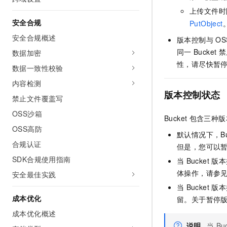
10 分钟在聊天系统中增加
专有云
上传文件时
安全合规
PutObject
安全合规概述
版本控制与
OS
同一
Bucket
禁
数据加密
性，请尽快暂
数据一致性校验
内容检测
版本控制状态
禁止文件覆盖写
OSS沙箱
Bucket
包含三种版
OSS高防
默认情况下，Buc
合规认证
但是，您可以
SDK合规使用指南
当
Bucket
版本
体操作，请参
安全最佳实践
当
Bucket
版本
成本优化
留。关于暂停
成本优化概述
说明
当
Bu