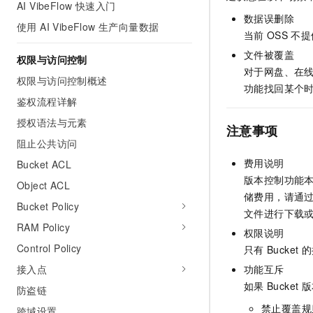
AI VibeFlow 快速入门
AI 产品 免费试用
网络
安全
云开发大赛
数据误删除
Tableau 订阅
使用 AI VibeFlow 生产向量数据
1亿+ 大模型 tokens 和 
当前
OSS
不提
可观测
入门学习赛
中间件
AI空中课堂在线直播课
140+云产品 免费试用
文件被覆盖
权限与访问控制
大模型服务
上云与迁云
产品新客免费试用，最长1
对于网盘、在
数据库
权限与访问控制概述
生态解决方案
功能找回某个
千问AI平台-Token Plan
企业出海
大模型ACA认证体验
鉴权流程详解
大数据计算
助力企业全员 AI 认知与能
行业生态解决方案
授权语法与元素
政企业务
注意事项
媒体服务
千问AI平台-模型体验
开发者生态解决方案
阻止公共访问
在线体验全尺寸、多种模态
企业服务与云通信
费用说明
Bucket ACL
AI 开发和 AI 应用解决
Happy 系列大模型
版本控制功能
Object ACL
域名与网站
储费用，请通
Bucket Policy
文件进行下载
终端用户计算
RAM Policy
权限说明
Serverless
大模型解决方案
Control Policy
只有
Bucket
的
接入点
功能互斥
开发工具
快速部署 Dify，高效搭建 
如果
Bucket
版
防盗链
迁移与运维管理
禁止覆盖规
跨域设置