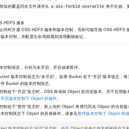
一个 AI 助手
即刻拥有 DeepSeek-R1 满血版
超强辅助，Bol
附加的覆盖同名文件请求头
将不生效。
x-oss-forbid-overwrite
在企业官网、通讯软件中为客户提供 AI 客服
多种方案随心选，轻松解锁专属 DeepSeek
。
S-HDFS
服务
止同时开通
OSS-HDFS
服务和版本控制，否则可能导致
OSS-HDFS
停版本控制，并配置生命周期规则清理删除标记。
本控制状态，分别为未开启、开启或者暂停。
ket
版本控制状态为“未开启”。如果
Bucket
处于“开启”版本状态，将
暂停
Bucket
的版本控制状态。
控制处于“开启”状态时，OSS
将保留
Object
的历史版本。关于启用版
见
开启版本控制下
Object
的操作
。
控制处于“暂停”状态时，新上传的
Object
将替代同名
Object
的当前版
版本控制状态下
Object
的具体操作，请参见
暂停版本控制下
Object
的
cket
版本控制处于“开启”状态时，由于
Object
的每个版本都被保存下