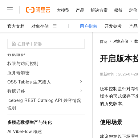
使用OSS Vectors Embed CLI工具写入
大模型
产品
解决方案
权益
定价
和检索向量数据
OSS Vectors 最佳实践
官方文档
对象存储
用户指南
开发参考
产品
大模型
产品
解决方案
权益
定价
云市场
伙伴
服务
了解阿里云
精选产品
精选解决方案
普惠上云
产品定价
精选商城
成为销售伙伴
售前咨询
为什么选择阿里云
OSS Tables
千问AI平台
对象存储
数
首页
了解云产品的定价详情
OSS Tables
大模型服务平台百炼
千问办公，解锁你的工作
普惠上云 官方力荐
分销伙伴
在线服务
网站建设
什么是云计算
大
数据维护
大模型服务与应用平台
企业级Agent产品，直接
云服务器38元/年起，超
开启版本
咨询伙伴
多端小程序
技术领先
云上成本管理
权限与访问控制
售后服务
千问大模型
Agency Agents：拥
官方推荐返现计划
大模型
大模型
精选产品
精选解决方案
Salesforce 国际版订阅
稳定可靠
服务端加密
管理和优化成本
多元化、高性能、安全可靠
推荐新用户得奖励，单订单
更新时间：
2026-07-28
销售伙伴合作计划
自助服务
友盟天域
安全合规
OSS Tables 生态接入
人工智能与机器学习
AI
文本生成
无影云电脑
HappyHorse 打造一
云工开物
版本控制是针对存储
无影生态合作计划
在线服务
数据迁移
观测云
分析师报告
随时随地安全接入的云上超
高校专属算力普惠，学生认
计算
互联网应用开发
Qwen3.8-Max
版本的形式保存下来
HOT
Salesforce On Alibaba C
工单服务
Iceberg REST Catalog API 兼容情况
智能体时代全能旗舰模型
Tuya 物联网平台阿里云
研究报告与白皮书
的历史版本。
云解析DNS
快速拥有专属 OpenClaw
Consulting Partner 合
大数据
容器
说明
免费试用
短信专区
蓝凌 OA
Qwen3.7-Plus
AI 大模型销售与服务生
现代化应用
存储
天池大赛
使用场景
能看、能想、能动手的多模
多模态数据生产与转化
云原生大数据计算服务 Max
解决方案免费试用 新老
电子合同
面向分析的企业级SaaS模
最高领取价值200元试用
AI VibeFlow 概述
安全
网络与CDN
AI 算法大赛
Qwen3-VL-Plus
建议您在以下场景
畅捷通