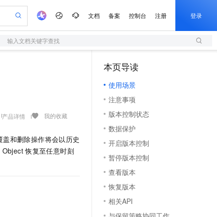
文档
备案
控制台
注册
登录
输入文档关键字查找
验
作计划
器
AI 活动
专业服务
服务伙伴合作计划
开发者社区
加入我们
服务平台百炼
阿里云 OPC 创新助力计划
本页导读
（1）
一站式生成采购清单，支持单品或批量购买
S
io：打造专属 AI 语音助手
S产品伙伴计划（繁花）
峰会
造的大模型服务与应用开发平台
轻量应用服务器
一句话生成原生可编辑精美 PPT 文稿
AI 生产力先锋
Al MaaS 服务伙伴赋能合作
域名
博文
Careers
至高可申请百万元
使用场景
性可伸缩的云计算服务
开启高性价比 AI 编程新体验
Qwen-Audio-3.0-Realtime 端到端实时语音角色扮演
输入一句话想法, 轻松生成专业的 PPT
先锋实践拓展 AI 生产力的边界
快速构建应用程序和网站，即刻迈出上云第一步
Token 补贴，五大权
计划
海大会
伙伴信用分合作计划
商标
问答
社会招聘
注意事项
益加速 OPC 成功
S
eek-V4-Pro
数字证书管理服务（原SSL证书）
一键部署幻兽帕鲁游戏服务器
飞天发布时刻
HOT
划
备案
电子书
校园招聘
版本控制状态
pSeek-V4-Pro
视频创作，一键激活电商全链路生产力
全托管，含MySQL、PostgreSQL、SQL Server、MariaDB多引擎
实现全站HTTPS，呈现可信的WEB访问
一键购买专属联机服务器，轻松开启游戏
所见，即是所愿
我的收藏
产品详情
更多支持
划
公司注册
镜像站
数据保护
视频生成
语音识别与合成
专属 QwenPaw
短信服务
漫剧工坊：一站式动画创作平台
AI 实训营
HOT
的覆盖和删除操作将会以历史
合作伙伴培训与认证
开启版本控制
划
上云迁移
的智能体编程平台
站生成，高效打造优质广告素材
从聊天伙伴进化为能主动干活的本地数字员工
快速生产连贯的高质量长漫剧
从基础到进阶，Agent 创客手把手教你
国内短信简单易用，安全可靠，秒级触达，全球覆盖200+国家和地区。
e-1.1-T2V
Qwen3-TTS-Flash
的
Object
恢复至任意时刻
lScope
我要反馈
查询合作伙伴
暂停版本控制
畅细腻的高质量视频
离线语音合成大模型，多语言方言自适应，低延迟高稳定
n Alibaba Cloud ISV 合作
代维服务
olarDB
建企业门户网站
大数据开发治理平台 DataWorks
10 分钟搭建微信、支付宝小程序
查看版本
创新加速
ope
登录合作伙伴管理后台
我要建议
站，无忧落地极速上线
以可视化方式快速构建移动和 PC 门户网站
100%兼容MySQL、PostgreSQL，兼容Oracle，支持集中和分布式
高效部署网站，快速应用到小程序
Data Agent 驱动的一站式 Data+AI 开发治理平台
e-1.1-I2V
Cosyvoice-V3-Flash
恢复版本
安全
畅自然，细节丰富
高表现力语音合成大模型，语音克隆听感自然
我要投诉
上云场景组合购
伴
相关API
边界网络安全防护产品
漫剧创作，剧本、分镜、视频高效生成
覆盖90%+业务场景，专享组合折扣价
2V
VPN
Fun-ASR
与保留策略协同工作