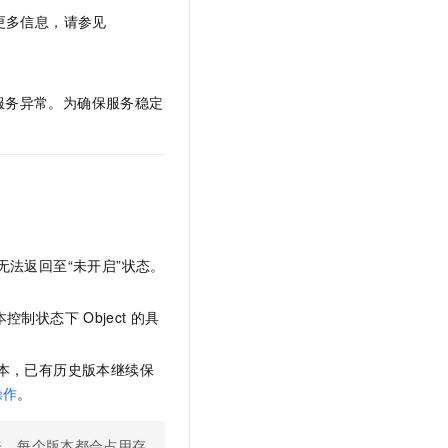
t.diy 一步搞定创意建站
构建大模型应用的安全防护体系
更多信息，请参见
通过自然语言交互简化开发流程,全栈开发支持
通过阿里云安全产品对 AI 应用进行安全防护
服务异常。为确保服务稳定
无法返回至“未开启”状态。
本控制状态下
Object
的具
本，已有历史版本继续保
操作
。
来，每个版本都会占用存