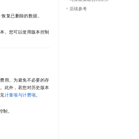
文戏情感细腻自然，动作戏激烈拳拳到肉，实现更强表演能力
支持中英文自由切换，具备更强的噪声鲁棒性
云聚AI 严选权益
SSL 证书
后续参考
，一键激活高效办公新体验
精选AI产品，从模型到应用全链提效
，恢复已删除的数据。
堡垒机
AI 用量加速计划
应用
防火墙
、识别商机，让客服更高效、服务更出色。
新老同享，达量后返
版本。您可以使用版本控制
千问办公
主机安全
NEW
的智能体编程平台
一站式AI生产力平台
AI 应用及服务市场
伶鹊
企业级人与Agent协作平台，接入和调度多个数字员工
智能客服平台，对话机器人、对话分析、智能外呼
AI 应用
大模型服务平台百炼 - 全妙
储费用。为避免不必要的存
大模型
应用创作平台
多模态内容创作工具，已接入 DeepSeek
期
。此外，若您对历史版本
自然语言处理
参见
计量项与计费项
。
数据标注
控制。
机器学习
息提取
与 AI 智能体进行实时音视频通话
从文本、图片、视频中提取结构化的属性信息
构建支持视频理解的 AI 音视频实时通话应用