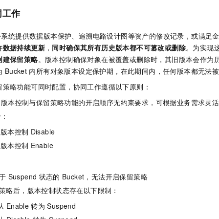
同工作
份系统提供数据版本保护、追溯电路设计图等资产的修改记录，或满足
许数据持续更新
，
同时确保其所有历史版本都不可篡改或删除
。为实现这
创建保留策略
。版本控制确保对象在被覆盖或删除时，其旧版本会作为
为
Bucket
内所有对象版本设定保护期，在此期间内，任何版本都无法
留策略功能可同时配置，协同工作遵循以下原则：
：版本控制与保留策略功能的开启顺序无约束要求，可根据业务需求灵
合
：
 版本控制
Disable
 版本控制
Enable
于
Suspend
状态的
Bucket，无法开启保留策略
策略后，版本控制状态存在以下限制：
从
Enable
转为
Suspend