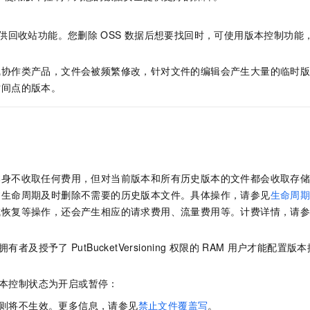
服务生态伙伴
视觉 Coding、空间感知、多模态思考等全面升级
1M上下文，专为长程任务能力而生
云工开物
企业应用
Night Plan 支持 Qwen 3.8-Max
AI 办公
NEW
Red Hat
30+ 款产品免费体验
夜间 5 折，Qwen/Meoo/TokenPlan 客户专享
AI智能应用
科研合作
供回收站功能。您删除
OSS
数据后想要找回时，可使用版本控制功能
ERP
堂（旗舰版）
SUSE
智能客服
AI 应用构建
大模型原生
CRM
2个月
自动承接线索
线协作类产品，文件会被频繁修改，针对文件的编辑会产生大量的临时
建站小程序
时间点的版本。
Qoder
大模型服务平台百炼-应用模版
OA 办公系统
HOT
NEW
面向真实软件
个人版上线、团队版降价；千问3.8-Max首发发尝鲜
丰富多元化的应用模版和解决方案
力提升
财税管理
模板建站
万有无界
大模型服务平台百炼-智能体
400电话
定制建站
的模型效果
灵活可视化地构建企业级 Agent
方案
广告营销
模板小程序
秒悟
人工智能平台 PAI
本身不收取任何费用，但对当前版本和所有历史版本的文件都会收取存
定制小程序
云端极速 AI 
新一代 AI 视频生成模型，深度适配广告营销等场景
AI Native 的算法工程平台，一站式完成建模、训练、推理服务部署
过生命周期及时删除不需要的历史版本文件。具体操作，请参见
生命周
或恢复等操作，还会产生相应的请求费用、流量费用等。计费详情，请
APP 开发
建站系统
拥有者及授予了
PutBucketVersioning
权限的
RAM
用户才能配置版本
AI 应用
10分钟微调：让0.6B模型媲美235B模型
多模态数据信
本控制状态为开启或暂停：
依托云原生高可用架构,实现Dify私有化部署
用1%尺寸在特定领域达到大模型90%以上效果
则将不生效。更多信息，请参见
禁止文件覆盖写
。