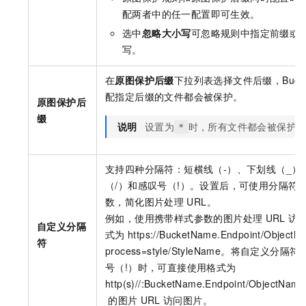
配两者中的任一配置即可生效。
选中
忽略大小写
可忽略规则中指定前缀或
写。
在
原图保护后缀
下拉列表选择文件后缀，Bucke
配指定后缀的文件都会被保护。
原图保护后
缀
说明
设置为
时，所有文件都会被保护
*
支持四种分隔符：短横线（-）、下划线（_）
（/）和感叹号（!）。设置后，可使用分隔符
数，简化图片处理
URL。
例如，使用携带样式参数的图片处理
URL
访
自定义分隔
式为
https://BucketName.Endpoint/ObjectN
符
process=style/StyleName
。将自定义分隔符
号（!）时，可直接使用格式为
http(s)//:BucketName.Endpoint/ObjectNam
的图片
URL
访问图片。