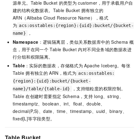
源单元。Table Bucket
的类型为
customer，用于承载用户自
建的结构化数据表。Table Bucket
拥有独立的
ARN（Alibaba Cloud Resource Name），格式
为
acs:osstables:{region}:{uid}:bucket/{bucket-
，
name}
Namespace
：逻辑隔离层，类似关系数据库中的
Schema
概
念，用于在同一个
Table Bucket
内对不同业务域的数据表进
行分组和权限隔离。
Table
：实际的数据表，存储格式为
Apache Iceberg。每张
Table
拥有独立的
ARN，格式为
acs:osstables:
{region}:{uid}:bucket/{bucket-
，支持细粒度的权限控制。
name}/table/{table-id}
Table
在创建时需要指定
Schema，支持
long、string、
timestamptz、boolean、int、float、double、
decimal(P,S)、date、time、timestamp、uuid、binary、
fixed[L]等字段类型。
Table Bucket