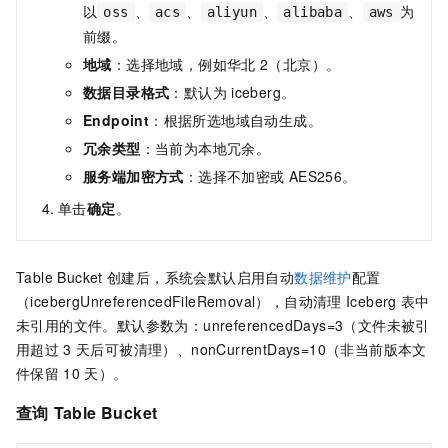
以
、
、
、
、
为
oss
acs
aliyun
alibaba
aws
前缀。
地域
：选择地域，例如华北
2（北京）。
数据目录格式
：默认为
iceberg。
Endpoint
：根据所选地域自动生成。
冗余类型
：当前为本地冗余。
服务端加密方式
：选择不加密或
AES256。
单击
确定
。
Table Bucket
创建后，系统会默认启用自动
数据维护
配置
（icebergUnreferencedFileRemoval），自动清理
Iceberg
表中
未引用的文件。默认参数为：unreferencedDays=3（文件未被引
用超过
3
天后可被清理）、nonCurrentDays=10（非当前版本文
件保留
10
天）。
查询
Table Bucket