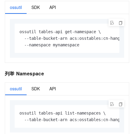
ossutil
SDK
API
ossutil tables-api get-namespace \

  --table-bucket-arn acs:osstables:cn-hangzhou:1
  --namespace mynamespace
列举
Namespace
ossutil
SDK
API
ossutil tables-api list-namespaces \

  --table-bucket-arn acs:osstables:cn-hangzhou: