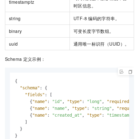
timestamptz
时区信息。
string
UTF-8
编码的字符串。
binary
可变长度字节数组。
uuid
通用唯一标识符（UUID）。
Schema
定义示例：
{
"schema"
:
{
"fields"
:
[
{
"name"
:
"id"
,
"type"
:
"long"
,
"required"
:
t
{
"name"
:
"name"
,
"type"
:
"string"
,
"required
{
"name"
:
"created_at"
,
"type"
:
"timestamptz"
]
}
}