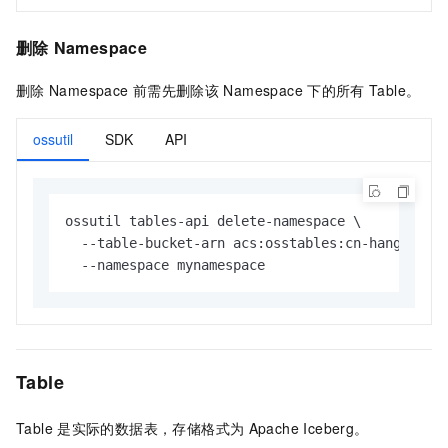
删除
Namespace
删除
Namespace
前需先删除该
Namespace
下的所有
Table。
ossutil
SDK
API
ossutil tables-api delete-namespace \

  --table-bucket-arn acs:osstables:cn-hangzhou:1
  --namespace mynamespace
Table
Table
是实际的数据表，存储格式为
Apache Iceberg。