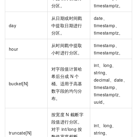
分区。
timestamptz。
从日期或时间戳
date、
day
中提取日期进行
timestamp、
分区。
timestamptz。
从时间戳中提取
timestamp、
hour
小时进行分区。
timestamptz。
int、long、
对字段值计算哈
string、
希后分成
N
个
decimal、date、
bucket[N]
桶。适用于高基
timestamp、
数字段的均匀分
timestamptz、
布。
uuid。
按宽度
N
截断字
段值进行分区。
int、long、
对于
int/long
按
truncate[N]
string、
数值宽度截断，