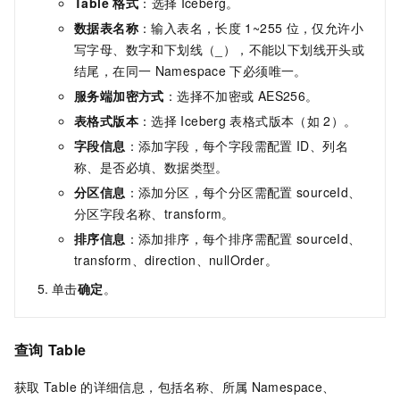
Table 格式
：选择
Iceberg。
数据表名称
：输入表名，长度
1~255
位，仅允许小
写字母、数字和下划线（_），不能以下划线开头或
结尾，在同一
Namespace
下必须唯一。
服务端加密方式
：选择不加密或
AES256。
表格式版本
：选择
Iceberg
表格式版本（如
2）。
字段信息
：添加字段，每个字段需配置
ID、列名
称、是否必填、数据类型。
分区信息
：添加分区，每个分区需配置
sourceId、
分区字段名称、transform。
排序信息
：添加排序，每个排序需配置
sourceId、
transform、direction、nullOrder。
单击
确定
。
查询
Table
获取
Table
的详细信息，包括名称、所属
Namespace、