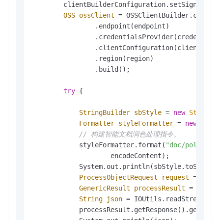
        clientBuilderConfiguration.setSignatureV
OSS
ossClient
=
 OSSClientBuilder.create(
                .endpoint(endpoint)

                .credentialsProvider(credentials
                .clientConfiguration(clientBuild
                .region(region)

                .build();

try
 {

StringBuilder
sbStyle
=
new
StringB
Formatter
styleFormatter
=
new
Form
// 构建智能文档润色处理指令。
            styleFormatter.format(
"doc/polish,c
                    encodeContent);

            System.out.println(sbStyle.toString(
ProcessObjectRequest
request
=
new
GenericResult
processResult
=
 ossCli
String
json
=
 IOUtils.readStreamAsS
            processResult.getResponse().getConte