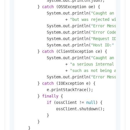
            System.out.println(json);

        } 
catch
 (OSSException oe) {

            System.out.println(
"Caught an OSSEx
                    + 
"but was rejected with an
            System.out.println(
"Error Message:"
            System.out.println(
"Error Code:"
 + o
            System.out.println(
"Request ID:"
 + o
            System.out.println(
"Host ID:"
 + oe.g
        } 
catch
 (ClientException ce) {

            System.out.println(
"Caught an Clien
                    + 
"a serious internal probl
                    + 
"such as not being able t
            System.out.println(
"Error Message:"
        } 
catch
 (IOException e) {

            e.printStackTrace();

        } 
finally
 {

if
 (ossClient != 
null
) {

                ossClient.shutdown();

            }

        }

    }
