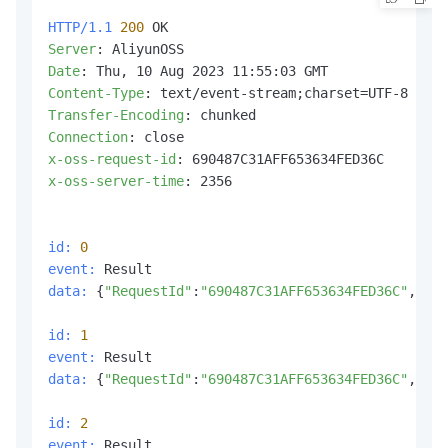
HTTP/1.1
200
Server
: 
Date
: 
Content-Type
: 
Transfer-Encoding
: 
Connection
: 
x-oss-request-id
: 
x-oss-server-time
: 
2356

id:
0
event:
data:
 {
"RequestId"
:
"690487C31AFF653634FED36C"
,
"Out
id:
1
event:
data:
 {
"RequestId"
:
"690487C31AFF653634FED36C"
,
"Out
id:
2
event: