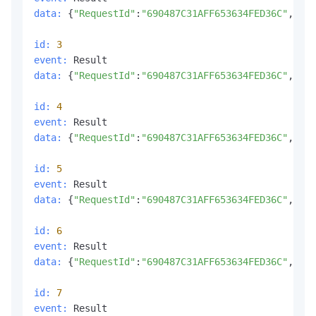
data:
 {
"RequestId"
:
"690487C31AFF653634FED36C"
,
"Out
id:
3
event:
data:
 {
"RequestId"
:
"690487C31AFF653634FED36C"
,
"Out
id:
4
event:
data:
 {
"RequestId"
:
"690487C31AFF653634FED36C"
,
"Out
id:
5
event:
data:
 {
"RequestId"
:
"690487C31AFF653634FED36C"
,
"Out
id:
6
event:
data:
 {
"RequestId"
:
"690487C31AFF653634FED36C"
,
"Out
id:
7
event: