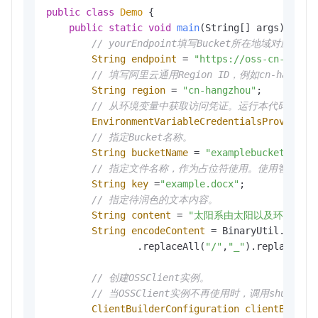
public
class
Demo
 {

public
static
void
main
(String[] args)
thro
// yourEndpoint填写Bucket所在地域对应的End
String
endpoint
=
"https://oss-cn-hangz
// 填写阿里云通用Region ID，例如cn-hangzho
String
region
=
"cn-hangzhou"
;

// 从环境变量中获取访问凭证。运行本代码示例之前，请确保
EnvironmentVariableCredentialsProvider
// 指定Bucket名称。
String
bucketName
=
"examplebucket"
;

// 指定文件名称，作为占位符使用。使用智能文
String
key
=
"example.docx"
;

// 指定待润色的文本内容。
String
content
=
"太阳系由太阳以及环绕其运
String
encodeContent
=
 BinaryUtil.toBas
                .replaceAll(
"/"
,
"_"
).replaceAll
// 创建OSSClient实例。
// 当OSSClient实例不再使用时，调用shutdo
ClientBuilderConfiguration
clientBuilde