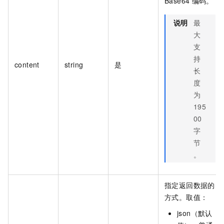
Base64
编码。
说明
最
大
支
持
content
string
是
长
度
为
195
00
字
节
。
指定返回数据的
方式。取值：
json（默认