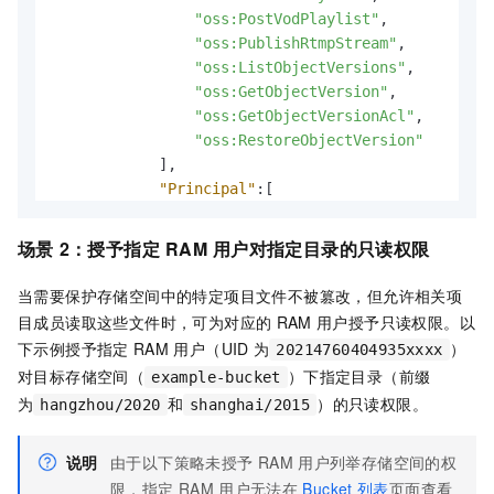
"oss:PostVodPlaylist"
,
"oss:PublishRtmpStream"
,
"oss:ListObjectVersions"
,
"oss:GetObjectVersion"
,
"oss:GetObjectVersionAcl"
,
"oss:RestoreObjectVersion"
]
,
"Principal"
:
[
"27737962156157xxxx"
,
"20214760404935xxxx"
场景
2：授予指定
RAM
用户对指定目录的只读权限
]
,
"Resource"
:
[
当需要保护存储空间中的特定项目文件不被篡改，但允许相关项
"acs:oss:*:174649585760xxxx:exampl
目成员读取这些文件时，可为对应的
RAM
用户授予只读权限。以
]
下示例授予指定
RAM
用户（UID
为
）
20214760404935xxxx
}
,
对目标存储空间（
）下指定目录（前缀
example-bucket
{
为
和
）的只读权限。
hangzhou/2020
shanghai/2015
"Effect"
:
"Allow"
,
"Action"
:
[
"oss:ListObjects"
说明
由于以下策略未授予
RAM
用户列举存储空间的权
]
,
限，指定
RAM
用户无法在
Bucket
列表
页面查看