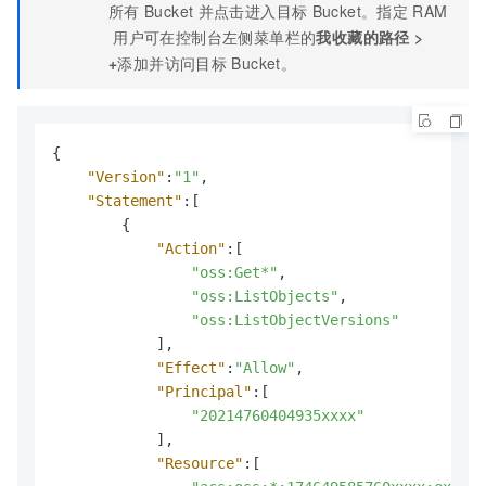
"20214760404935xxxx"
所有
Bucket
并点击进入目标
Bucket。指定
RAM
]
,
用户可在控制台左侧菜单栏的
我收藏的路径
>
"Resource"
:
[
+
添加并访问目标
Bucket。
"acs:oss:*:174649585760xxxx:exampl
]
}
]
{
}
"Version"
:
"1"
,
"Statement"
:
[
{
"Action"
:
[
"oss:Get*"
,
"oss:ListObjects"
,
"oss:ListObjectVersions"
]
,
"Effect"
:
"Allow"
,
"Principal"
:
[
"20214760404935xxxx"
]
,
"Resource"
:
[