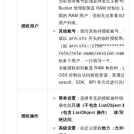
当前登录账号必须是阿里云主账号或拥
Bucket
管理权限及
RAM
控制台
List
限的
RAM
用户，否则无法查看当前账
用户列表。
授权用户
其他账号
：填写其他待授权账号、子账
或以
开头的临时授权用户
arn:sts
（如
arn:sts::1798************
）
role/role-name/session-name
给多个用户，一行填写一个。
当被授权的对象是
RAM
角色时，该账
OSS
控制台访问授权资源，需通过命令
ossutil、SDK、API
等方式进行访问。
简单设置
：选择常见的授权操作组合，
项包括
只读（不包含
ListObject
操作
（包含
ListObject
操作）
、
读/写
、
完
授权操作
绝访问
。
高级设置
：自定义授权
效力
（
允许
或
拒