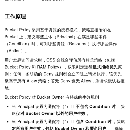
工作原理
Bucket Policy
采用基于资源的授权模式，策略直接附加在
Bucket
上，定义哪些主体（Principal）在满足哪些条件
（Condition）时，可对哪些资源（Resource）执行哪些操作
（Action）。
用户发起访问请求时，OSS
会综合评估所有相关策略（包括
Bucket Policy
和
RAM Policy），权限判定遵循
显式拒绝优先
原
则：任何一条明确的
Deny
规则都会立即阻止请求执行，该优先
级高于所有
Allow
策略；若无
Deny
也无
Allow，则请求默认被拒
绝。
Bucket Policy
对
Bucket Owner
有特殊的生效规则：
当
Principal
设置为通配符（*）且
不包含
Condition
时
，策
略
仅对
Bucket Owner
以外的用户生效
。
当
Principal
设置为通配符（*）且
包含
Condition
时
，策略
对所有用户生效，包括
Bucket Owner
和匿名用户
——选择