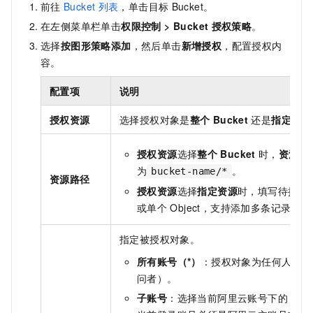
前往
Bucket
列表
，单击目标
Bucket。
在左侧菜单栏单击
权限控制
>
Bucket
授权策略
。
选择
按图形策略添加
，然后单击
新增授权
，配置授权内
容。
配置项
说明
授权资源
选择授权对象是
整个
Bucket
还是
指定资源
授权资源
选择
整个
Bucket
时，
资源路
为
。
bucket-name/*
资源路径
授权资源
选择
指定资源
时，填写待授权
或单个
Object，支持添加多条记录。
指定被授权对象。
所有账号（*）
：授权对象为任何人（包
问者）。
子账号
：选择当前阿里云账号下的
RA