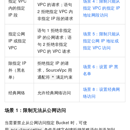
指定
VPC
场景
4：限制只能从
VPC
的请求；语句
内的指定
指定
VPC
的指定
IP
2
拒绝指定
VPC
内
IP
段
地址网段访问
非指定
IP
段的请求
语句
1
拒绝非指定
指定公网
场景
5：限制只能从
IP
的公网请求；语
IP
或指定
指定公网
IP
地址或
句
2
拒绝非指定
VPC
指定
VPC
访问
VPC
的
VPC
请求
除指定
IP
拒绝指定
IP
的请
场景
6：设置
IP
黑
外（黑名
求，SourceVpc
用
名单
单）
通配符
满足约束
*
场景
8：设置经典网
经典网络
允许经典网络访问
络访问
场景
1：限制无法从公网访问
当需要禁止从公网访问指定
Bucket
时，可使
用
条件关键字创建拒绝策略语句并添加到
acs:SourceVpc