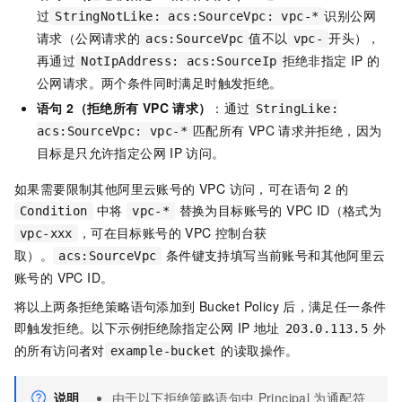
过
识别公网
StringNotLike: acs:SourceVpc: vpc-*
请求（公网请求的
值不以
开头），
acs:SourceVpc
vpc-
再通过
拒绝非指定
IP
的
NotIpAddress: acs:SourceIp
公网请求。两个条件同时满足时触发拒绝。
语句 2（拒绝所有
VPC
请求）
：通过
StringLike:
匹配所有
VPC
请求并拒绝，因为
acs:SourceVpc: vpc-*
目标是只允许指定公网
IP
访问。
如果需要限制其他阿里云账号的 VPC 访问，可在语句 2 的
中将
替换为目标账号的 VPC ID（格式为
Condition
vpc-*
，可在目标账号的 VPC 控制台获
vpc-xxx
取）。
条件键支持填写当前账号和其他阿里云
acs:SourceVpc
账号的 VPC ID。
将以上两条拒绝策略语句添加到
Bucket Policy
后，满足任一条件
即触发拒绝。以下示例拒绝除指定公网
IP
地址
外
203.0.113.5
的所有访问者对
的读取操作。
example-bucket
说明
由于以下拒绝策略语句中
Principal
为通配符