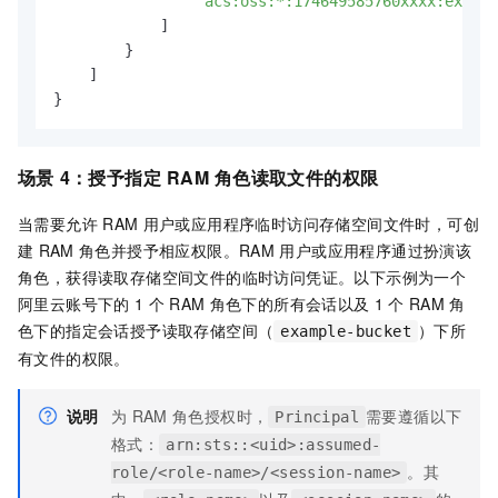
"acs:oss:*:174649585760xxxx:exampl
]
}
]
}
场景
4：授予指定
RAM
角色读取文件的权限
当需要允许
RAM
用户或应用程序临时访问存储空间文件时，可创
建
RAM
角色并授予相应权限。RAM
用户或应用程序通过扮演该
角色，获得读取存储空间文件的临时访问凭证。以下示例为一个
阿里云账号下的
1
个
RAM
角色下的所有会话以及
1
个
RAM
角
色下的指定会话授予读取存储空间（
）下所
example-bucket
有文件的权限。
说明
为
RAM
角色授权时，
需要遵循以下
Principal
格式：
arn:sts::<uid>:assumed-
。其
role/<role-name>/<session-name>