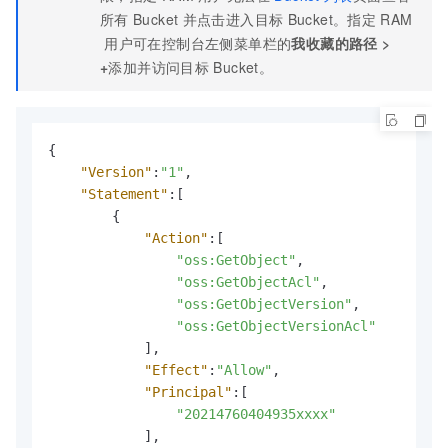
"Principal"
:
[
所有
Bucket
并点击进入目标
Bucket。指定
RAM
"27737962156157xxxx"
,
用户可在控制台左侧菜单栏的
我收藏的路径
>
"20214760404935xxxx"
+
添加并访问目标
Bucket。
]
,
"Resource"
:
[
"acs:oss:*:174649585760xxxx:exampl
]
,
{
"Condition"
:
{
"Version"
:
"1"
,
"StringLike"
:
{
"Statement"
:
[
"oss:Prefix"
:
[
{
"*"
"Action"
:
[
]
"oss:GetObject"
,
}
"oss:GetObjectAcl"
,
}
"oss:GetObjectVersion"
,
}
"oss:GetObjectVersionAcl"
]
]
,
}
"Effect"
:
"Allow"
,
"Principal"
:
[
"20214760404935xxxx"
]
,