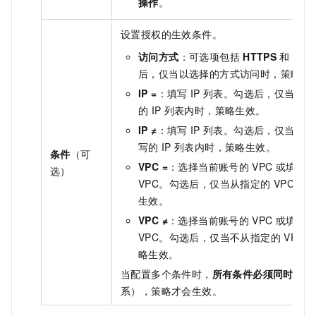
操作
。
设置授权的生效条件。
访问方式
：可选项包括
HTTPS
和
HTT
后，仅当以选择的方式访问时，策略生
IP =
：填写
IP
列表。勾选后，仅当访问
的
IP
列表内时，策略生效。
IP ≠
：填写
IP
列表。勾选后，仅当访问
写的
IP
列表内时，策略生效。
条件
（可
VPC =
：选择当前账号的
VPC
或填写
选）
VPC。勾选后，仅当从指定的
VPC
访
生效。
VPC ≠
：选择当前账号的
VPC
或填写
VPC。勾选后，仅当不从指定的
VPC
略生效。
当配置多个条件时，
所有条件必须同时满足
系），策略才会生效。