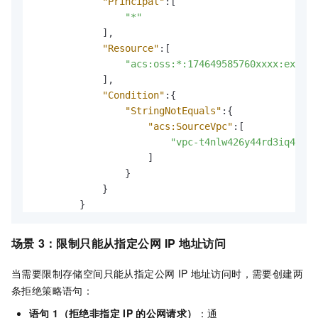
"Principal"
:
[
"*"
]
,
"Resource"
:
[
"acs:oss:*:174649585760xxxx:exampl
]
,
"Condition"
:
{
"StringNotEquals"
:
{
"acs:SourceVpc"
:
[
"vpc-t4nlw426y44rd3iq4xxxx
]
}
}
}
]
}
场景
3：限制只能从指定公网
IP
地址访问
当需要限制存储空间只能从指定公网
IP
地址访问时，需要创建两
条拒绝策略语句：
语句 1（拒绝非指定
IP
的公网请求）
：通