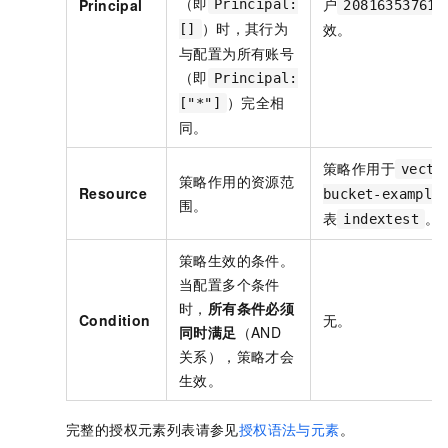
（即
户
Principal
Principal:
208163537611
）时，其行为
效。
[]
与配置为所有账号
（即
Principal:
）完全相
["*"]
同。
策略作用于
vecto
策略作用的资源范
Resource
bucket-example
围。
表
。
indextest
策略生效的条件。
当配置多个条件
时，
所有条件必须
Condition
无。
同时满足
（AND
关系），策略才会
生效。
完整的授权元素列表请参见
授权语法与元素
。