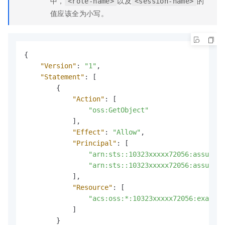
中，
以及
的
<role-name>
<session-name>
值应该全为小写。
{
"Version"
:
"1"
,
"Statement"
:
[
{
"Action"
:
[
"oss:GetObject"
]
,
"Effect"
:
"Allow"
,
"Principal"
:
[
"arn:sts::10323xxxxx72056:assumed-
"arn:sts::10323xxxxx72056:assumed-
]
,
"Resource"
:
[
"acs:oss:*:10323xxxxx72056:example
]
}