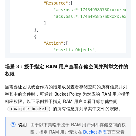
"Resource"
:
[
"acs:oss:*:174649585760xxxx:exampl
"acs:oss:*:174649585760xxxx:exampl
]
}
,
{
"Action"
:
[
"oss:ListObjects"
,
"oss:ListObjectVersions"
]
,
场景
3：授予指定
RAM
用户查看存储空间并列举文件的
"Condition"
:
{
权限
"StringLike"
:
{
"oss:Prefix"
:
[
当需要让团队或合作方的指定成员查看存储空间的所有信息并列
"hangzhou/2020/*"
,
举其中的文件时，可通过
Bucket Policy
为对应的
RAM
用户授予
"shanghai/2015/*"
相应权限。以下示例授予指定
RAM
用户查看目标存储空间
]
（
）的所有信息并列举其中文件的权限。
example-bucket
}
}
,
"Effect"
:
"Allow"
,
说明
由于以下策略未授予
RAM
用户列举存储空间的权
"Principal"
:
[
限，指定
RAM
用户无法在
Bucket
列表
页面查看