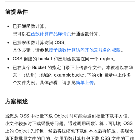
前提条件
已开通函数计算。
您可以在
函数计算产品详情页
开通函数计算。
已授权函数计算访问
OSS。
具体步骤，请参见
授予函数计算访问其他云服务的权限
。
OSS
创建的
bucket
和应用函数需在同一个 region。
已在某个
Bucket
的指定目录下上传多个文件。本教程以在华
东
1（杭州）地域的
examplebucket
下的
dir
目录中上传多
个文件为例。具体步骤，请参见
简单上传
。
方案概述
当您从
OSS
中批量下载
Object
时可能会遇到批量下载不方便、
小文件较多时下载缓慢等问题。通过调用函数计算，可以将
OSS
上的
Object
先打包，然后将压缩包下载到本地后再解压，实现快
速下载批量文件的目的。使用函数计算打包下载
OSS
文件的工作