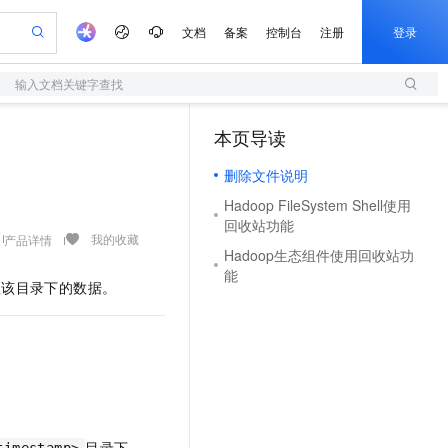
文档
备案
控制台
注册
登录
输入文档关键字查找
验
作计划
器
AI 活动
专业服务
服务伙伴合作计划
开发者社区
加入我们
服务平台百炼
阿里云 OPC 创新助力计划
本页导读
（1）
一站式生成采购清单，支持单品或批量购买
S
S产品伙伴计划（繁花）
峰会
造的大模型服务与应用开发平台
Qwen Audio：打造专属 AI 语音助手
轻量应用服务器
一句话生成原生可编辑精美 PPT 文稿
AI 生产力先锋
Al MaaS 服务伙伴赋能合作
域名
博文
Careers
NEW
至高可申请百万元
删除文件说明
性可伸缩的云计算服务
开启高性价比 AI 编程新体验
Qwen-Audio-3.0-Realtime 端到端实时语音角色扮演
输入一句话想法, 轻松生成专业的 PPT
先锋实践拓展 AI 生产力的边界
快速构建应用程序和网站，即刻迈出上云第一步
Token 补贴，五大权
计划
海大会
伙伴信用分合作计划
商标
问答
社会招聘
Hadoop FileSystem Shell使用
益加速 OPC 成功
S
eek-V4-Pro
数字证书管理服务（原SSL证书）
一键部署幻兽帕鲁游戏服务器
飞天发布时刻
HOT
回收站功能
划
备案
电子书
校园招聘
pSeek-V4-Pro
视频创作，一键激活电商全链路生产力
全托管，含MySQL、PostgreSQL、SQL Server、MariaDB多引擎
实现全站HTTPS，呈现可信的WEB访问
一键购买专属联机服务器，轻松开启游戏
所见，即是所愿
我的收藏
产品详情
更多支持
Hadoop生态组件使用回收站功
划
公司注册
镜像站
视频生成
语音识别与合成
能
专属 QwenPaw
短信服务
漫剧工坊：一站式动画创作平台
AI 实训营
HOT
理该目录下的数据。
合作伙伴培训与认证
划
上云迁移
的智能体编程平台
站生成，高效打造优质广告素材
从聊天伙伴进化为能主动干活的本地数字员工
快速生产连贯的高质量长漫剧
从基础到进阶，Agent 创客手把手教你
国内短信简单易用，安全可靠，秒级触达，全球覆盖200+国家和地区。
e-1.1-T2V
Qwen3-TTS-Flash
lScope
我要反馈
查询合作伙伴
畅细腻的高质量视频
离线语音合成大模型，多语言方言自适应，低延迟高稳定
n Alibaba Cloud ISV 合作
代维服务
olarDB
建企业门户网站
大数据开发治理平台 DataWorks
10 分钟搭建微信、支付宝小程序
创新加速
ope
登录合作伙伴管理后台
我要建议
站，无忧落地极速上线
以可视化方式快速构建移动和 PC 门户网站
100%兼容MySQL、PostgreSQL，兼容Oracle，支持集中和分布式
高效部署网站，快速应用到小程序
Data Agent 驱动的一站式 Data+AI 开发治理平台
e-1.1-I2V
Cosyvoice-V3-Flash
安全
畅自然，细节丰富
高表现力语音合成大模型，语音克隆听感自然
我要投诉
上云场景组合购
伴
边界网络安全防护产品
漫剧创作，剧本、分镜、视频高效生成
覆盖90%+业务场景，专享组合折扣价
2V
VPN
Fun-ASR
目录下。