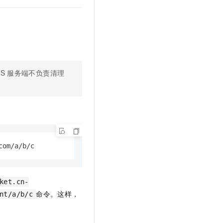
t.diy 一步搞定创意建站
构建大模型应用的安全防护体系
通过自然语言交互简化开发流程,全栈开发支持
通过阿里云安全产品对 AI 应用进行安全防护
S
服务端不负责清理
com/a/b/c
ket.cn-
命令。这样，
nt/a/b/c