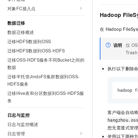
10 分钟在聊天系统中增加
专有云
对象FC接入点
Hadoop FileS
数据迁移
在
Hadoop FileSys
数据迁移概述
迁移HDFS数据到OSS
说明
仅
OS
迁移HDFS数据到OSS-HDFS
Trash
迁移OSS-HDFS服务不同Bucket之间的
数据
执行以下删除命
迁移半托管JindoFS集群数据到OSS-
HDFS服务
hadoop f
迁移Hive表和分区数据到OSS-HDFS服
务
客户端会自动
日志与监控
hangzhou.os
日志与监控概述
您无需显式管
日志管理
使用以下两种