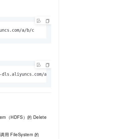
uncs.com/a/b/c
-dls.aliyuncs.com/a/b/c
ystem（HDFS）的
Delete
地调用
FileSystem
的