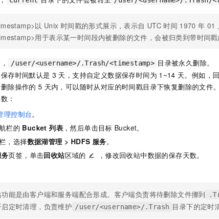
Current
/user/<username>/.Trash/<
服务生态伙伴
视觉 Coding、空间感知、多模态思考等全面升级
1M上下文，专为长程任务能力而生
云工开物
企业应用
Night Plan 支持 Qwen 3.8-Max
AI 办公
NEW
Red Hat
30+ 款产品免费体验
夜间 5 折，Qwen/Meoo/TokenPlan 客户专享
AI智能应用
科研合作
timestamp>以
Unix
时间戳的形式展示，表示自
UTC
时间
1970
年
01
ERP
堂（旗舰版）
SUSE
timestamp>用于表示某一时间段内被删除的文件，会被归类到带时间
智能客服
AI 应用构建
大模型原生
CRM
2个月
自动承接线索
建站小程序
后，
目录被永久删除。
Qoder
大模型服务平台百炼-应用模版
OA 办公系统
HOT
/user/<username>/.Trash/<timestamp>
NEW
面向真实软件
个人版上线、团队版降价；千问3.8-Max首发发尝鲜
丰富多元化的应用模版和解决方案
据保存时间默认是
3
天，支持自定义数据保存时间为
1~14
天。例如，
力提升
财税管理
模板建站
行删除操作的
5
天内，可以随时从对应的时间戳目录下恢复删除的文件
万有无界
大模型服务平台百炼-智能体
天数：
400电话
定制建站
的模型效果
灵活可视化地构建企业级 Agent
管理控制台
。
方案
广告营销
模板小程序
秒悟
人工智能平台 PAI
航栏的
Bucket 列表
，然后单击目标
Bucket。
定制小程序
云端极速 AI 
新一代 AI 视频生成模型，深度适配广告营销等场景
AI Native 的算法工程平台，一站式完成建模、训练、推理服务部署
栏，选择
数据湖管理
>
HDFS 服务
。
APP 开发
服务
页签，单击
回收站
区域的
，修改回收站中数据的保存天数。
建站系统
AI 应用
10分钟微调：让0.6B模型媲美235B模型
多模态数据信
站功能是由客户端和服务端配合形成。客户端负责将待删除文件挪到
.T
依托云原生高可用架构,实现Dify私有化部署
用1%尺寸在特定领域达到大模型90%以上效果
开启定时清理，负责维护
目录下的定时
/user/<username>/.Trash