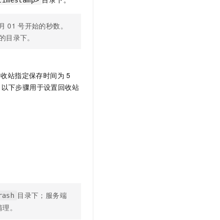
timestamp>
文戏情感细腻自然，动作戏激烈拳拳到肉，实现更强表演能力
支持中英文自由切换，具备更强的噪声鲁棒性
云聚AI 严选权益
SSL 证书
，一键激活高效办公新体验
精选AI产品，从模型到应用全链提效
月
01
号开始的秒数。
堡垒机
戳的目录下。
AI 用量加速计划
应用
防火墙
、识别商机，让客服更高效、服务更出色。
新老同享，达量后返
千问办公
主机安全
NEW
的智能体编程平台
一站式AI生产力平台
回收站指定保存时间为
5
。以下步骤用于设置回收站
AI 应用及服务市场
伶鹊
企业级人与Agent协作平台，接入和调度多个数字员工
智能客服平台，对话机器人、对话分析、智能外呼
AI 应用
大模型服务平台百炼 - 全妙
大模型
应用创作平台
多模态内容创作工具，已接入 DeepSeek
自然语言处理
数据标注
机器学习
息提取
与 AI 智能体进行实时音视频通话
目录下；服务端
rash
从文本、图片、视频中提取结构化的属性信息
构建支持视频理解的 AI 音视频实时通话应用
清理。