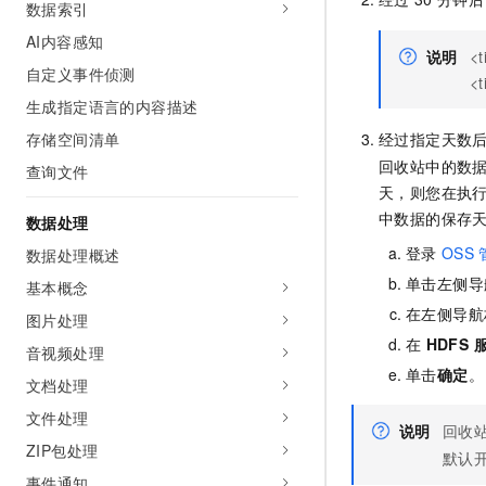
数据索引
AI 产品 免费试用
网络
安全
云开发大赛
Tableau 订阅
AI内容感知
1亿+ 大模型 tokens 和 
说明
<
可观测
入门学习赛
中间件
AI空中课堂在线直播课
自定义事件侦测
<
140+云产品 免费试用
大模型服务
生成指定语言的内容描述
上云与迁云
产品新客免费试用，最长1
数据库
生态解决方案
存储空间清单
经过指定天数
千问AI平台-Token Plan
企业出海
大模型ACA认证体验
大数据计算
回收站中的数
查询文件
助力企业全员 AI 认知与能
行业生态解决方案
天，则您在执
政企业务
媒体服务
千问AI平台-模型体验
中数据的保存
开发者生态解决方案
数据处理
在线体验全尺寸、多种模态
企业服务与云通信
登录
OSS
数据处理概述
AI 开发和 AI 应用解决
Happy 系列大模型
单击左侧导
基本概念
域名与网站
在左侧导航
图片处理
终端用户计算
在
HDFS 
音视频处理
单击
确定
。
Serverless
大模型解决方案
文档处理
文件处理
开发工具
快速部署 Dify，高效搭建 
说明
回收
ZIP包处理
默认
迁移与运维管理
事件通知