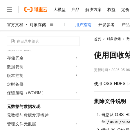
通过EFC加速OSS访问
单链接限速
大模型
产品
解决方案
权益
定价
资源池QoS
官方文档
对象存储
用户指南
开发参考
产品
OSS性能最佳实践
大模型
产品
解决方案
权益
定价
云市场
伙伴
服务
了解阿里云
精选产品
精选解决方案
普惠上云
产品定价
精选商城
成为销售伙伴
售前咨询
为什么选择阿里云
千问AI平台
对象存储
数
首页
数据保护
了解云产品的定价详情
大模型服务平台百炼
千问办公，解锁你的工作
普惠上云 官方力荐
分销伙伴
在线服务
网站建设
什么是云计算
大
数据保护概述
大模型服务与应用平台
企业级Agent产品，直接
云服务器38元/年起，超
使用回收
咨询伙伴
多端小程序
技术领先
存储冗余
云上成本管理
售后服务
千问大模型
Agency Agents：拥
官方推荐返现计划
大模型
大模型
精选产品
精选解决方案
Salesforce 国际版订阅
稳定可靠
数据复制
管理和优化成本
多元化、高性能、安全可靠
推荐新用户得奖励，单订单
更新时间：
2026-05-06
销售伙伴合作计划
自助服务
版本控制
友盟天域
安全合规
人工智能与机器学习
AI
文本生成
无影云电脑
HappyHorse 打造一
云工开物
使用
OSS-HDFS
无影生态合作计划
在线服务
定时备份
观测云
分析师报告
随时随地安全接入的云上超
高校专属算力普惠，学生认
计算
互联网应用开发
Qwen3.8-Max
HOT
保留策略（WORM）
Salesforce On Alibaba C
工单服务
智能体时代全能旗舰模型
Tuya 物联网平台阿里云
研究报告与白皮书
云解析DNS
快速拥有专属 OpenClaw
Consulting Partner 合
删除文件说明
大数据
容器
免费试用
短信专区
元数据与数据发现
蓝凌 OA
Qwen3.7-Plus
AI 大模型销售与服务生
现代化应用
存储
天池大赛
当您从
OSS-H
能看、能想、能动手的多模
元数据与数据发现概述
云原生大数据计算服务 Max
解决方案免费试用 新老
电子合同
至
/user/<us
面向分析的企业级SaaS模
最高领取价值200元试用
管理文件元数据
安全
网络与CDN
AI 算法大赛
Qwen3-VL-Plus
畅捷通
经过
30
分钟后