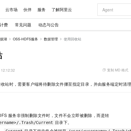
云市场
伙伴
服务
了解阿里云
计费
常见问题
动态与公告
AI 特惠
数据与 API
成为产品伙伴
企业增值服务
最佳实践
价格计算器
AI 场景体
基础软件
产品伙伴合
阿里云认证
市场活动
配置报价
大模型
据湖
OSS-HDFS服务
数据管理
使用回收站
自助选配和估算价格
新方式
域名与网站
睿译宝，AI翻译排版一步到位
智启 AI 普惠权益
产品生态集成认证中心
企业支持计划
云上春晚
千问官方 MaaS 平台，为开发者和 Agent 而生，新用户赠送 1 亿 + tokens 额度
云服务器 EC
AI Coding
阿里云Maa
2026 阿里云
为企业打
数据集
Windows
大模型认证
模型
NEW
交付可用成果
值低价云产品抢先购
提供智能易用的域名与建站服务
上传文档即自动完成翻译和格式还原
至高享 1亿+免费 tokens，加速 Al 应用落地
安全可靠、弹
智能编程，一键
站
产品生态伙伴
专家技术服务
云上奥运之旅
弹性计算合作
阿里云中企出
手机三要素
宝塔 Linux
全部认证
价格优势
有专属领域专家
对象存储 OSS
GLM-5.2：长任务时代开源旗舰模型
阿里云 OPC 创新助力计划
云数据库 RD
即刻拥有 DeepS
AI 电商营销
产品生态伙伴工作台
企业增值服务台
云栖战略参考
云存储合作计
云栖大会
身份实名认证
CentOS
训练营
推动算力普惠，释放技术红利
的大模型服务
最高返9万
多领域专家智能体,一键组建 AI 虚拟交付团队
至高百万元 Token 补贴，加速一人公司成长
稳定、安全、高性价比、高性能的云存储服务
真正可用的 1M 上下文,一次完成代码全链路开发
轻松解锁专属 Dee
从图文生成到
复制 MD 格式
 12:12:32
云上的中国
数据库合作计
活动全景
短信
Docker
图片和
站式影视创作平台
人工智能平台 PAI
Hermes Agent，打造自进化智能体
Token Plan 模型订阅计划
Qoder
5 分钟轻松部署
AI 广告创作
企业成长
大模型
NEW
信息公告
回收站时，需要客户端将待删除文件挪至指定目录，并由服务端定时清
看见新力量
云网络合作计
OCR 文字识别
JAVA
级电脑
证享300元代金券
可视化编排打通从文字构思到成片全链路闭环
一站式AI开发、训练和推理服务
自主进化，持久记忆，越用越聪明
Qwen3.8-Max 首发尝鲜，限时加量 10 倍，夜间低至2折
面向真实软件
图文、视频一
Kimi-K3
HappyHors
NEW
魔搭 Mode
loud
服务实践
官网公告
Kimi 最新旗舰模型，长程编程与推理利器
让文字生成流
金融模力时刻
Salesforce O
版
发票查验
全能环境
Qoder CN
Claude Code + GStack 打造工程团队
千问办公，限时限量积分加倍
云原生数据库 P
低代码高效构
AI 建站
NEW
作计划
计划
创新中心
魔搭 ModelSc
健康状态
让AI从“聊天伙伴”进化为能干活的“数字员工”
覆盖公网/内网、递归/权威、移动APP等全场景解析服务
安装技能 GStack，拥有专属 AI 工程团队
你的AI工作搭子，覆盖日常办公高频场景
基于千问大模型等，支持代码智能生成、研发智能问答
0 代码专业建
客户案例
天气预报查询
操作系统
Deepseek-v4-pro
HappyHors
态合作计划
DFS
服务非强制删除文件时，文件不会立即被删除，而是转
态智能体模型
旗舰 MoE 大模型，百万上下文与顶尖推理能力
图生视频，流
Compute
同享
容器服务 Kubernetes 版 ACK
万小智 AI 建站低至 15元/月
云防火墙
AI 短剧/漫剧
快递物流查询
WordPress
成为服务伙
高校合作
目录下。
ername>/.Trash/Current
式云数据仓库
点，立即开启云上创新
提供一站式管理容器应用的 K8s 服务
送.CN域名，送备案服务码
云原生的云上
AI助力短剧
GLM-5.2
Wan2.7-T
Ubuntu
，
目录下的文件会被转至