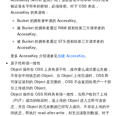
验证签名字符串的密钥，必须保密。对于
OSS
来说，
AccessKey
的来源有：
Bucket
的拥有者申请的
AccessKey。
被
Bucket
的拥有者通过
RAM
授权给第三方请求者的
AccessKey。
被
Bucket
的拥有者通过
STS
授权给第三方请求者的
AccessKey。
更多
AccessKey
介绍请参见
创建
AccessKey
。
原子性和强一致性
Object
操作在
OSS
上具有原子性，操作要么成功要么失败，
不存在中间状态的
Object。当
Object
上传完成时，OSS
即
可保证读到的
Object
是完整的，OSS
不会返回给用户一个部
分上传成功的
Object。
Object
操作在
OSS
同样具有强一致性，当用户收到了上传
（PUT）成功的响应时，该上传的
Object
进入立即可读状
态，并且
Object
的冗余数据已经写入成功。不存在上传的中
间状态，即执行
read-after-write，却无法读取到数据。对于