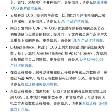
剪、旋转、添加水印等各种操作。更多信息，请参见
快速使用
OSS
图片处理服务
。
云服务器
ECS：提供简单高效、处理能力可弹性伸缩的云端
计算服务。更多信息，请参见
ECS
产品详情页面
。
内容分发网络
CDN：将
OSS
资源缓存到各区域的边缘节点，
利用边缘节点缓存的数据，提升同一个文件被边缘节点客户大
量重复下载的体验。更多信息，请参见
CDN
产品详情页面
。
E-MapReduce：构建于
ECS
上的大数据处理的系统解决方
案，基于开源的
Apache Hadoop
和
Apache Spark，方便您
分析和处理自己的数据。更多信息，请参见
E-MapReduce
产品详情页面
。
在线迁移服务：您可以使用在线迁移服务将第三方数据源，例
如亚马逊
AWS、谷歌云等数据轻松迁移到
OSS。更多信息，
请参见
在线迁移服务使用教程
。
离线迁移服务：如果您有
TB
或
PB
级别的海量数据需要上传
到
OSS，但本地的网络带宽不够，扩容成本高，可以使用闪
电立方离线数据迁移服务。更多信息，请参见
离线迁移（闪电
立方）介绍
。