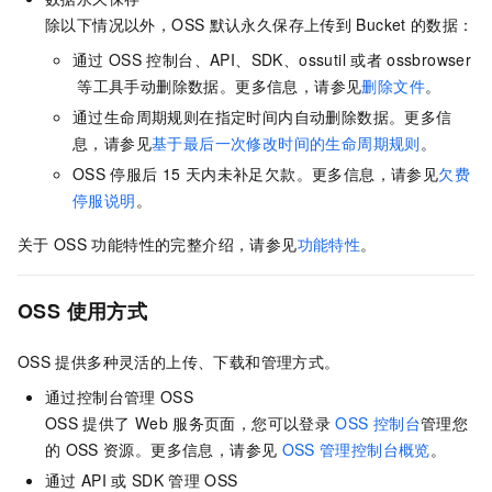
除以下情况以外，OSS
默认永久保存上传到
Bucket
的数据：
通过
OSS
控制台、API、SDK、ossutil
或者
ossbrowser
等工具手动删除数据。更多信息，请参见
删除文件
。
通过生命周期规则在指定时间内自动删除数据。更多信
息，请参见
基于最后一次修改时间的生命周期规则
。
OSS
停服后
15
天内未补足欠款。更多信息，请参见
欠费
停服说明
。
关于
OSS
功能特性的完整介绍，请参见
功能特性
。
OSS
使用方式
OSS
提供多种灵活的上传、下载和管理方式。
通过控制台管理
OSS
OSS
提供了
Web
服务页面，您可以登录
OSS
控制台
管理您
的
OSS
资源。更多信息，请参见
OSS
管理控制台概览
。
通过
API
或
SDK
管理
OSS