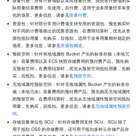
按量付费：所有计费项默认采用按量付费。按照各计费项的实
际用量结算费用，先使用，后付费，适用于业务用量经常有变
化的场景。更多信息，请参见
按量付费
。
资源包：针对部分常用计费项支持专用的资源包。预先购买针
对不同的计费项推出的优惠资源包，在费用结算时，优先从资
源包抵扣用量，先购买，后抵扣，适用于业务用量相对稳定的
场景。更多信息，请参见
资源包概述
。
预留空间：针对有地域属性
Bucket
产生的标准存储（本地冗
余）容量费用以及
ECS
快照存储费用的预付费产品。预先购
买预留空间，在费用结算时，优先从预留空间抵扣用量，先购
买，后抵扣。更多信息，请参见
预留空间
。
无地域属性预留空间：针对无地域属性
Bucket
产生的标准存
储（本地冗余）容量费用的预付费产品。预先购买无地域属性
的预留空间，在费用结算时，优先从无地域属性预留空间抵扣
用量，先购买，后抵扣。更多信息，请参见
无地域属性预留空
间
。
存储容量单位包
SCU：针对存储费用支持
SCU。SCU
除了
用于抵扣
OSS
的存储费用，还可用于抵扣多种云存储产品存