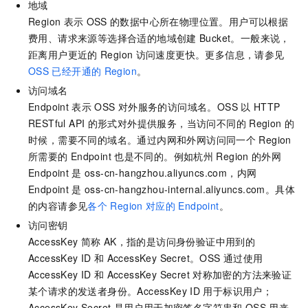
地域
Region
表示
OSS
的数据中心所在物理位置。用户可以根据
费用、请求来源等选择合适的地域创建
Bucket。一般来说，
距离用户更近的
Region
访问速度更快。更多信息，请参见
OSS
已经开通的
Region
。
访问域名
Endpoint
表示
OSS
对外服务的访问域名。OSS
以
HTTP
RESTful API
的形式对外提供服务，当访问不同的
Region
的
时候，需要不同的域名。通过内网和外网访问同一个
Region
所需要的
Endpoint
也是不同的。例如杭州
Region
的外网
Endpoint
是
oss-cn-hangzhou.aliyuncs.com，内网
Endpoint
是
oss-cn-hangzhou-internal.aliyuncs.com。具体
的内容请参见
各个
Region
对应的
Endpoint
。
访问密钥
AccessKey
简称
AK，指的是访问身份验证中用到的
AccessKey ID
和
AccessKey Secret。OSS
通过使用
AccessKey ID
和
AccessKey Secret
对称加密的方法来验证
某个请求的发送者身份。AccessKey ID
用于标识用户；
AccessKey Secret
是用户用于加密签名字符串和
OSS
用来