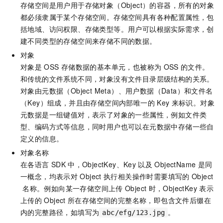
存储空间是用户用于存储对象（Object）的容器，所有的对象
都必须隶属于某个存储空间。存储空间具有各种配置属性，包
括地域、访问权限、存储类型等。用户可以根据实际需求，创
建不同类型的存储空间来存储不同的数据。
对象
对象是
OSS
存储数据的基本单元，也被称为
OSS
的文件。
和传统的文件系统不同，对象没有文件目录层级结构的关系。
对象由元数据（Object Meta）、用户数据（Data）和文件名
（Key）组成，并且由存储空间内部唯一的
Key
来标识。对象
元数据是一组键值对，表示了对象的一些属性，例如文件类
型、编码方式等信息，同时用户也可以在元数据中存储一些自
定义的信息。
对象名称
在各语言
SDK
中，ObjectKey、Key
以及
ObjectName
是同
一概念，均表示对
Object
执行相关操作时需要填写的
Object
名称。例如向某一存储空间上传
Object
时，ObjectKey
表示
上传的
Object
所在存储空间的完整名称，即包含文件后缀在
内的完整路径，如填写为
。
abc/efg/123.jpg