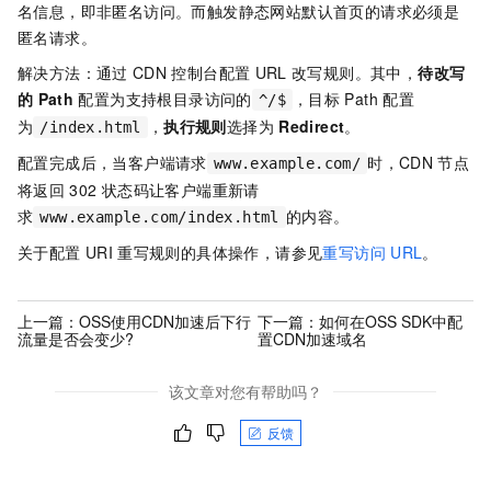
名信息，即非匿名访问。而触发静态网站默认首页的请求必须是
匿名请求。
解决方法：通过
CDN
控制台配置
URL
改写规则。其中，
待改写
的
Path
配置为支持根目录访问的
，目标
Path
配置
^/$
为
，
执行规则
选择为
Redirect
。
/index.html
配置完成后，当客户端请求
时，CDN
节点
www.example.com/
将返回
302
状态码让客户端重新请
求
的内容。
www.example.com/index.html
关于配置
URI
重写规则的具体操作，请参见
重写访问
URL
。
上一篇：
OSS使用CDN加速后下行
下一篇：
如何在OSS SDK中配
流量是否会变少?
置CDN加速域名
该文章对您有帮助吗？
反馈