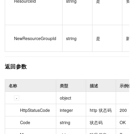
ResourceId
string
是
资源
NewResourceGroupId
string
是
新资
返回参数
名称
类型
描述
示例值
object
HttpStatusCode
integer
http 状态码
200
Code
string
状态码
OK