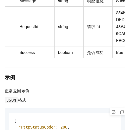
Message
string
响应信息
Succes
254EB9
DEDF-
RequestId
string
请求 id
48A4-9
9CA5B
FBCC
Success
boolean
是否成功
true
示例
正常返回示例
格式
JSON
{
"HttpStatusCode"
:
200
,