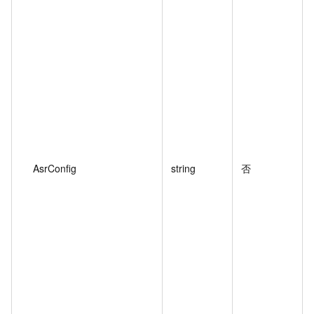
AsrConfig
string
否