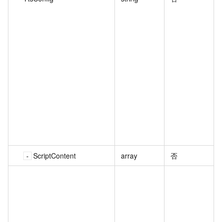
ScriptContent
array
否