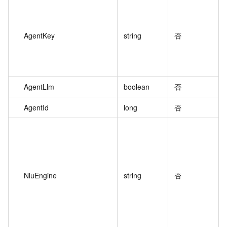
AgentKey
string
否
AgentLlm
boolean
否
AgentId
long
否
NluEngine
string
否