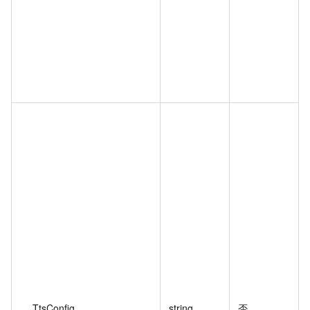
TtsConfig
string
否