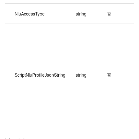
NluAccessType
string
否
ScriptNluProfileJsonString
string
否