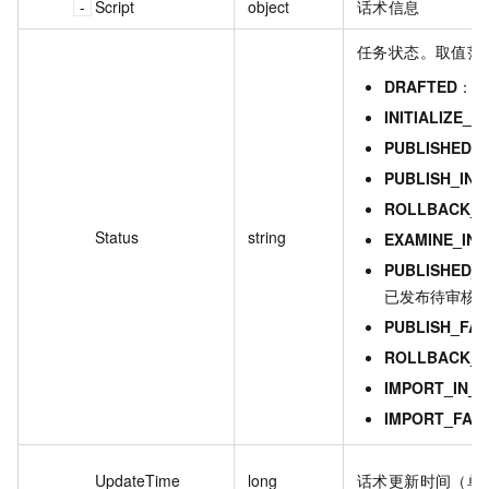
Script
object
话术信息
任务状态。取值范
DRAFTED
：草
INITIALIZE_
PUBLISHED
：
PUBLISH_IN
ROLLBACK_I
Status
string
EXAMINE_IN
PUBLISHED_
已发布待审核
PUBLISH_FAI
ROLLBACK_F
IMPORT_IN_
IMPORT_FAIL
UpdateTime
long
话术更新时间（单