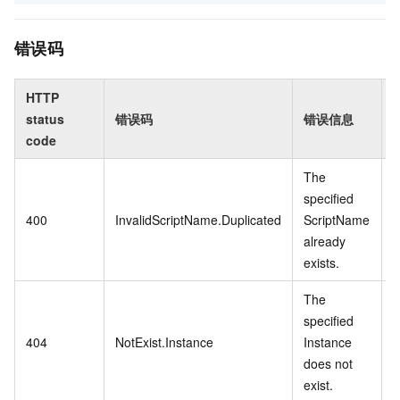
错误码
HTTP
status
错误码
错误信息
code
The
specified
400
InvalidScriptName.Duplicated
ScriptName
already
exists.
The
specified
404
NotExist.Instance
Instance
does not
exist.