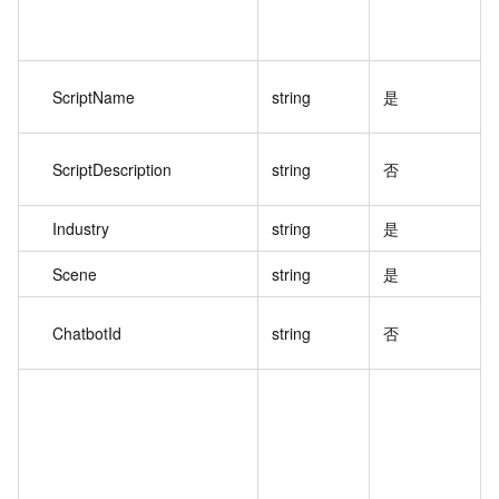
ScriptName
string
是
ScriptDescription
string
否
Industry
string
是
Scene
string
是
ChatbotId
string
否