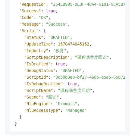
"RequestId"
:
"254EB995-DEDF-48A4-9101-9CA5B72FFB
"Success"
:
true
,
"Code"
:
"OK"
,
"Message"
:
"Success"
,
"Script"
:
{
"Status"
:
"DRAFTED"
,
"UpdateTime"
:
1578474045152
,
"Industry"
:
"教育"
,
"ScriptDescription"
:
"课程满意度回访"
,
"IsDrafted"
:
true
,
"DebugStatus"
:
"DRAFTED"
,
"ScriptId"
:
"8c58d3e0-bf27-4685-a5a5-65872ec5a
"IsDebugDrafted"
:
true
,
"ScriptName"
:
"课程满意度回访"
,
"Scene"
:
"回访"
,
"NluEngine"
:
"Prompts"
,
"NluAccessType"
:
"Managed"
}
}