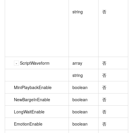
string
否
ScriptWaveform
array
否
string
否
MiniPlaybackEnable
boolean
否
NewBargeInEnable
boolean
否
LongWaitEnable
boolean
否
EmotionEnable
boolean
否