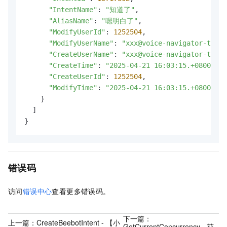
"IntentName"
: 
"知道了"
,

"AliasName"
: 
"嗯明白了"
,

"ModifyUserId"
: 
1252504
,

"ModifyUserName"
: 
"xxx@voice-navigator-testo
"CreateUserName"
: 
"xxx@voice-navigator-testo
"CreateTime"
: 
"2025-04-21 16:03:15.+0800"
,

"CreateUserId"
: 
1252504
,

"ModifyTime"
: 
"2025-04-21 16:03:15.+0800"
    }

  ]

}
错误码
访问
错误中心
查看更多错误码。
下一篇：
上一篇：
CreateBeebotIntent - 【小
GetCurrentConcurrency - 获