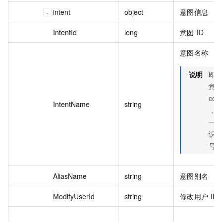
intent
object
意图信息
IntentId
long
意图 ID
意图名称
说明
即
意
cod
IntentName
string
，
一
识
号
AliasName
string
意图别名
ModifyUserId
string
修改用户 ID