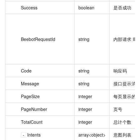
Success
boolean
是否成功
BeebotRequestId
string
内部请求 ID
Code
string
响应码
Message
string
接口提示消
PageSize
integer
每页显示的
PageNumber
integer
页号
TotalCount
integer
总计个数
Intents
array<object>
意图列表