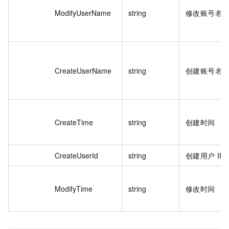
ModifyUserName
string
修改账号名
CreateUserName
string
创建账号名
CreateTime
string
创建时间
CreateUserId
string
创建用户 ID
ModifyTime
string
修改时间