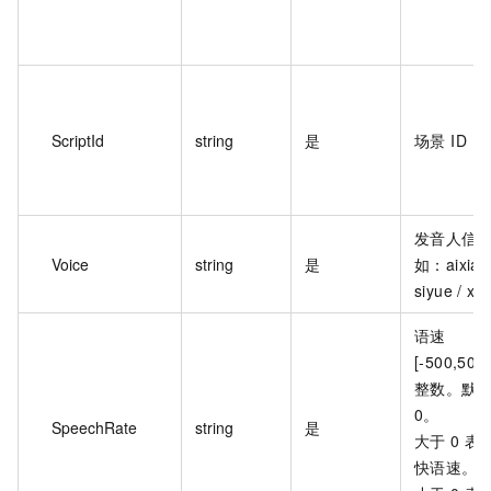
ScriptId
string
是
场景 ID
发音人信
Voice
string
是
如：aixia /
siyue / xi
语速
[-500,50
整数。默
0。
SpeechRate
string
是
大于 0 表
快语速。