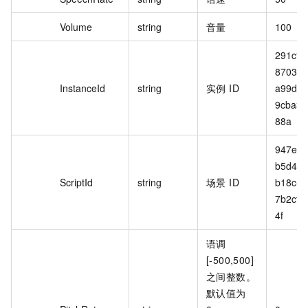
Volume
string
音量
100
291cfc
8703-4
InstanceId
string
实例 ID
a99d-
9cba32
88a
947e08
b5d4-4
ScriptId
string
场景 ID
b18c-
7b2cf8
4f
语调
[-500,500]
之间整数。
默认值为