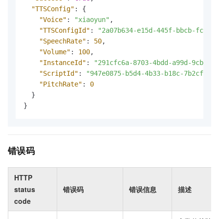
"TTSConfig"
:
{
"Voice"
:
"xiaoyun"
,
"TTSConfigId"
:
"2a07b634-e15d-445f-bbcb-fc4ea2
"SpeechRate"
:
50
,
"Volume"
:
100
,
"InstanceId"
:
"291cfc6a-8703-4bdd-a99d-9cba32d
"ScriptId"
:
"947e0875-b5d4-4b33-b18c-7b2cf85bc
"PitchRate"
:
0
}
}
错误码
HTTP
status
错误码
错误信息
描述
code