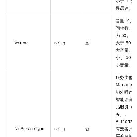
小于 0 表
慢语速。
音量 [0,10
间整数。
为 50。
Volume
string
是
大于 50 
大音量。
小于 50 
小音量。
服务类型
Manage
能外呼产
智能语音
品服务（
务）。
Authoriz
NlsServiceType
string
否
有云客户
买的智能