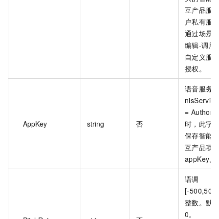
互产品服
户私有服
通过场景管
编辑-调用
自定义服
授权。
语音服务
nlsServic
= Authori
AppKey
string
否
时，此字
保存智能
互产品项
appKey。
语调
[-500,50
整数。默
0。