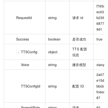
f765d3
ec03-4
RequestId
string
请求 id
b235-
687750
9d1
Success
boolean
是否成功
true
TTS 配置
TTSConfig
object
信息
Voice
string
播音模型
xiaoyu
2a07b6
e15d-4
TTSConfigId
string
配置 ID
bbcb-
fc4ea2
87
SpeechRate
string
语速
50