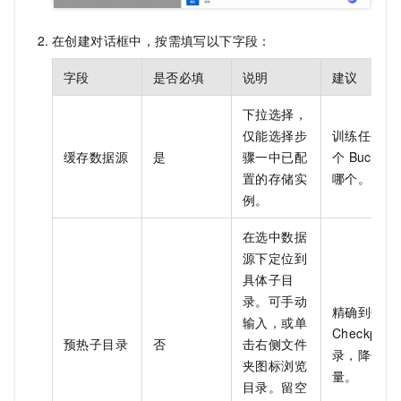
在创建对话框中，按需填写以下字段：
字段
是否必填
说明
建议
下拉选择，
仅能选择步
训练任务读
缓存数据源
是
骤一中已配
个
Bucket
置的存储实
哪个。
例。
在选中数据
源下定位到
具体子目
录。可手动
精确到数据
输入，或单
Checkpoint
预热子目录
否
击右侧文件
录，降低无
夹图标浏览
量。
目录。留空