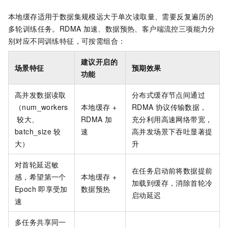
本地缓存适用于数据集规模远大于单次读取量、需要反复遍历的
多轮训练任务。RDMA
加速、数据预热、客户端流控三项能力分
别对应不同训练特征，可按需组合：
建议开启的
场景特征
预期效果
功能
高并发数据读取
分布式缓存节点间通过
（num_workers
本地缓存 +
RDMA
协议传输数据，
较大、
RDMA
加
充分利用高速网络带宽，
batch_size
较
速
高并发场景下吞吐显著提
大）
升
对首轮延迟敏
在任务启动前将数据提前
感，希望第一个
本地缓存 +
加载到缓存，消除首轮冷
Epoch
即享受加
数据预热
启动延迟
速
多任务共享同一