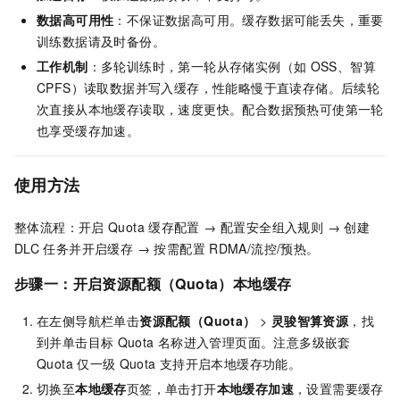
数据高可用性
：不保证数据高可用。缓存数据可能丢失，重要
训练数据请及时备份。
工作机制
：多轮训练时，第一轮从存储实例（如
OSS、智算
CPFS）读取数据并写入缓存，性能略慢于直读存储。后续轮
次直接从本地缓存读取，速度更快。配合数据预热可使第一轮
也享受缓存加速。
使用方法
整体流程：开启
Quota
缓存配置 → 配置安全组入规则 → 创建
DLC
任务并开启缓存 → 按需配置
RDMA/流控/预热。
步骤一：开启资源配额（Quota）本地缓存
在左侧导航栏单击
资源配额（Quota）
>
灵骏智算资源
，找
到并单击目标
Quota
名称进入管理页面。注意多级嵌套
Quota
仅一级
Quota
支持开启本地缓存功能。
切换至
本地缓存
页签，单击打开
本地缓存加速
，设置需要缓存