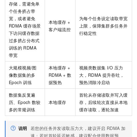
存储，需避免单
个任务挤占带
宽，或者避免
为每个任务设定读取带宽
本地缓存 +
RDMA
缓存场景
上限，保障集群多任务并
客户端流控
下访问缓存数据
行稳定性
过多挤占分布式
训练的
RDMA
带宽
大规模视频/图
本地缓存 +
视频类数据集
I/O
压力
像数据集的多
RDMA + 数
大，RDMA
提升吞吐，
Epoch
训练
据预热
预热消除冷启动
数据集反复遍
首轮从存储读取并写入缓
历、Epoch
数较
本地缓存
存，后续轮次直接从本地
多的常规训练
缓存读取，逐轮加速
说明
若您的任务并发读取压力大，建议开启
RDMA
加
速；若对首轮延迟敏感，建议配合使用数据预