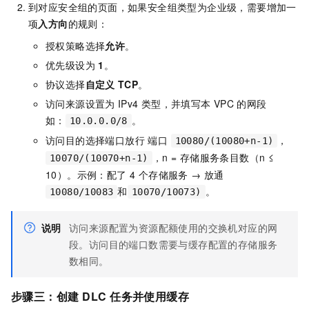
到对应安全组的页面，如果安全组类型为企业级，需要增加一
项
入方向
的规则：
授权策略选择
允许
。
优先级设为
1
。
协议选择
自定义
TCP
。
访问来源设置为
IPv4
类型，并填写本
VPC
的网段
如：
。
10.0.0.0/8
访问目的选择端口放行 端口
，
10080/(10080+n-1)
，n = 存储服务条目数（n ≤
10070/(10070+n-1)
10）。示例：配了 4 个存储服务 → 放通
和
。
10080/10083
10070/10073)
说明
访问来源配置为资源配额使用的交换机对应的网
段。访问目的端口数需要与缓存配置的存储服务
数相同。
步骤三：创建
DLC
任务并使用缓存