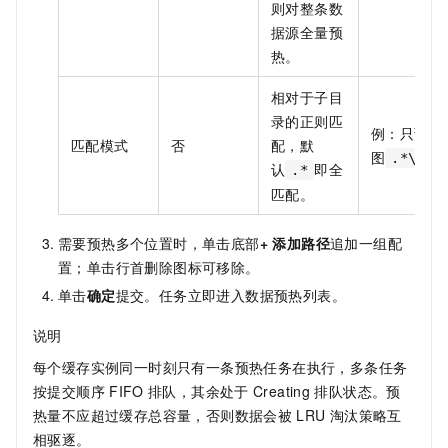
则对整条数
据源全量预
热。
相对于子目
录的正则匹
例：只预热
匹配模式
否
配，默
图
.*\.jp
认
即全
.*
匹配。
需要预热多个位置时，单击底部
+ 添加路径
追加一组配
置；单击行首删除图标可移除。
单击
确定
提交。任务立即进入数据预热列表。
说明
每个缓存实例同一时刻只有一条预热任务在执行，多条任务
按提交顺序
FIFO
排队，其余处于
Creating
排队状态。预
热量不应超过缓存总容量，否则数据会被
LRU
淘汰策略互
相驱逐。