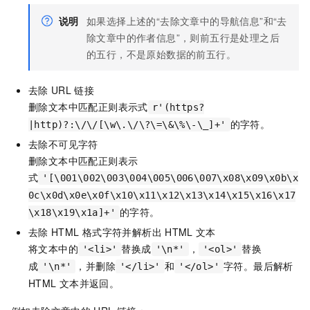
说明
如果选择上述的“去除文章中的导航信息”和“去
除文章中的作者信息”，则前五行是处理之后
的五行，不是原始数据的前五行。
去除
URL
链接
删除文本中匹配正则表示式
r'(https?
的字符。
|http)?:\/\/[\w\.\/\?\=\&\%\-\_]+'
去除不可见字符
删除文本中匹配正则表示
式
'[\001\002\003\004\005\006\007\x08\x09\x0b\x
0c\x0d\x0e\x0f\x10\x11\x12\x13\x14\x15\x16\x17
的字符。
\x18\x19\x1a]+'
去除
HTML
格式字符并解析出
HTML
文本
将文本中的
替换成
，
替换
'<li>'
'\n*'
'<ol>'
成
，并删除
和
字符。最后解析
'\n*'
'</li>'
'</ol>'
HTML
文本并返回。