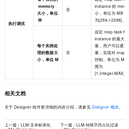
memory
instance
的
memo
否
大小，单位
小，单位为
MB，
M
为[256,12288]。
执行调优
设定
map task
每
instance
的最大处
每个实例处
量，用户可以通过
理的数据大
否
量，实现对
map
小，单位
M
控制。单位为
MB
围为
[1,Integer.MAX_
相关文档
关于
Designer
组件更详细的内容介绍，请参见
Designer
概述
。
上一篇：
LLM-文本标准化
下一篇：
LLM-特殊字符占比过滤