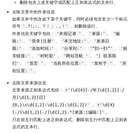
删除包含上述关键字或匹配上正则表达式的文本行。
去除文章中的作者信息
如果文本中包含如下某个关键字，同时必须包含至少一个标点
符号
，则删除该行。
'.?!;:。？！；，,！'
作者信息关键字包括：
、
、
'本报记者 '
'来源:'
'编
、
、
、
辑:'
'登录|注册'
'本文地址:'
'发表日
、
、
、
、
期:'
'添加时间:'
'分享到:'
'“扫一扫”'
'相
、
、
、
关链接:'
'时时彩'
'网站导航 '
'| 联系我
、
、
、
、
们'
'首页 '
'当前所在位置:'
'发布于 '
'所
。
在位置: '
去除文章来源信息
文章来源正则表达式包括：
r'(\d{4}[-/年]\d{1,2}[-/
月]\d{1,2}[日]
，
{0,}\s\d{1,2}:\d{1,2}:\d{1,2})'
r'\d{4}
。
[-/]\d{1,2}[-/]\d{1,2}.*[来源:|编辑:]'
只在前五行匹配上述正则表达式。删除前五行中匹配上正则表
达式的文本行。