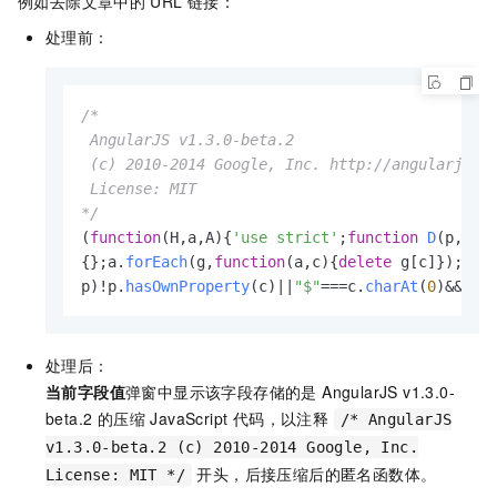
例如去除文章中的
URL
链接：
处理前：
/*

 AngularJS v1.3.0-beta.2

 (c) 2010-2014 Google, Inc. http://angularjs.or
 License: MIT

*/
(
function
(
H,a,A
){
'use strict'
;
function
D
(
p,g
){g
{};a.
forEach
(g,
function
(
a,c
){
delete
 g[c]});
for
p)!p.
hasOwnProperty
(c)||
"$"
===c.
charAt
(
0
)&&
"$"
处理后：
当前字段值
弹窗中显示该字段存储的是 AngularJS v1.3.0-
beta.2 的压缩 JavaScript 代码，以注释
/* AngularJS
v1.3.0-beta.2 (c) 2010-2014 Google, Inc.
开头，后接压缩后的匿名函数体。
License: MIT */