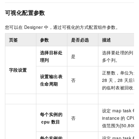
可视化配置参数
您可以在
Designer
中，通过可视化的方式配置组件参数。
页签
参数
是否必选
描述
选择目标处
选择要处理的列，
是
理列
多个列。
字段设置
正整数，单位为天
设置输出表
否
28
天，28
天后该
生命周期
的临时表被回收。
设定
map task
每
每个实例的
否
instance
的
CPU
cpu
数目
值范围为[50,800]
每个实例的
设定
map task
每