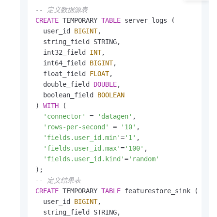
-- 定义数据源表
CREATE
 TEMPORARY 
TABLE
 server_logs ( 

  user_id 
BIGINT
,

  string_field STRING, 

  int32_field 
INT
, 

  int64_field 
BIGINT
,

  float_field 
FLOAT
,

  double_field 
DOUBLE
,

  boolean_field 
BOOLEAN
) 
WITH
 (

'connector'
=
'datagen'
,   

'rows-per-second'
=
'10'
,

'fields.user_id.min'
=
'1'
,

'fields.user_id.max'
=
'100'
,

'fields.user_id.kind'
=
'random'
-- 定义结果表
CREATE
 TEMPORARY 
TABLE
 featurestore_sink (

  user_id 
BIGINT
,

  string_field STRING, 
