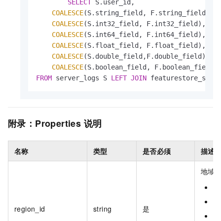
SELECT
 S.user_id, 

COALESCE
(S.string_field, F.string_field), 

COALESCE
(S.int32_field, F.int32_field),  

COALESCE
(S.int64_field, F.int64_field),

COALESCE
(S.float_field, F.float_field),

COALESCE
(S.double_field,F.double_field),

COALESCE
FROM
 server_logs S 
LEFT
JOIN
 featurestore_sink
附录：Properties
说明
名称
类型
是否必须
描述
地域
北
上
region_id
string
是
杭