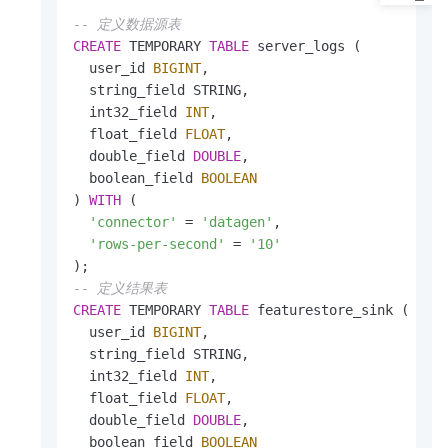
-- 定义数据源表
CREATE
 TEMPORARY 
TABLE
 server_logs ( 

  user_id 
BIGINT
,

  string_field STRING, 

  int32_field 
INT
, 

  float_field 
FLOAT
,

  double_field 
DOUBLE
,

  boolean_field 
BOOLEAN
) 
WITH
 (

'connector'
=
'datagen'
,   

'rows-per-second'
=
'10'
-- 定义结果表
CREATE
 TEMPORARY 
TABLE
 featurestore_sink (

  user_id 
BIGINT
,

  string_field STRING, 

  int32_field 
INT
, 

  float_field 
FLOAT
,

  double_field 
DOUBLE
,

  boolean_field 
BOOLEAN