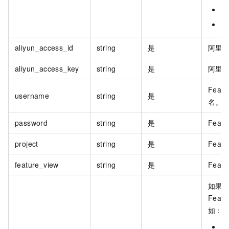
深
新
aliyun_access_id
string
是
阿里
aliyun_access_key
string
是
阿里
Featu
username
string
是
名。
password
string
是
Featu
project
string
是
Featu
feature_view
string
是
Featu
如果
Featu
如：
北