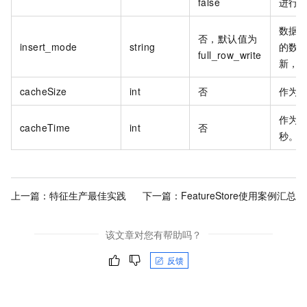
false
进行
数据
否，默认值为
insert_mode
string
的数
full_row_write
新，指定 
cacheSize
int
否
作为
作为
cacheTime
int
否
秒。
上一篇：
特征生产最佳实践
下一篇：
FeatureStore使用案例汇总
该文章对您有帮助吗？
反馈