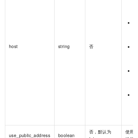
京
b
杭
州
h
host
string
否
上
海
s
深
圳
s
新
坡
s
1
否，默认为
使用
F
use_public_address
boolean