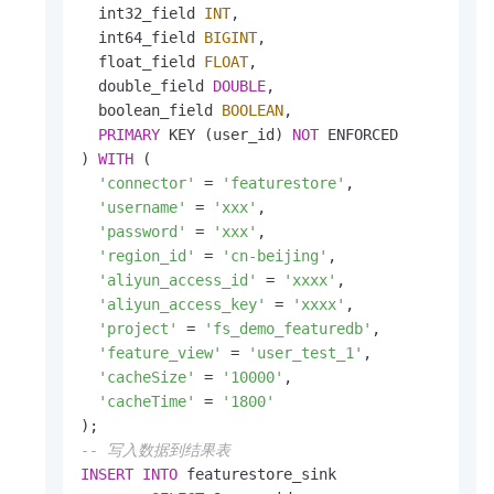
  int32_field 
INT
, 

  int64_field 
BIGINT
,

  float_field 
FLOAT
,

  double_field 
DOUBLE
,

  boolean_field 
BOOLEAN
,

PRIMARY
 KEY (user_id) 
NOT
 ENFORCED

) 
WITH
 (

'connector'
=
'featurestore'
,

'username'
=
'xxx'
,

'password'
=
'xxx'
,

'region_id'
=
'cn-beijing'
,

'aliyun_access_id'
=
'xxxx'
,

'aliyun_access_key'
=
'xxxx'
,

'project'
=
'fs_demo_featuredb'
,

'feature_view'
=
'user_test_1'
,

'cacheSize'
=
'10000'
,

'cacheTime'
=
'1800'
-- 写入数据到结果表
INSERT
INTO
 featurestore_sink
