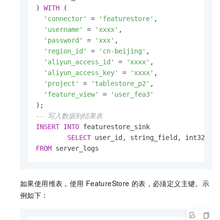
) 
WITH
 (

'connector'
=
'featurestore'
,

'username'
=
'xxxx'
,

'password'
=
'xxx'
,

'region_id'
=
'cn-beijing'
,

'aliyun_access_id'
=
'xxxx'
,

'aliyun_access_key'
=
'xxxx'
,

'project'
=
'tablestore_p2'
,

'feature_view'
=
'user_fea3'
-- 写入数据到结果表
INSERT
INTO
 featurestore_sink

SELECT
FROM
如果使用维表，使用
FeatureStore
的表，必须定义主键。示
例如下：