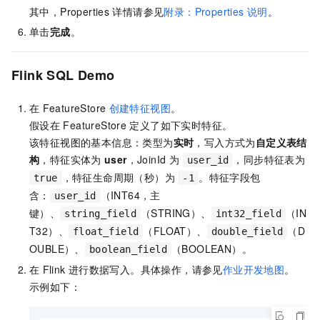
其中，Properties
详情请参见
附录：Properties
说明
。
单击
完成
。
Flink SQL Demo
在
FeatureStore
创建特征视图
。
假设在
FeatureStore
定义了如下实时特征。
该特征视图的基本信息：类型为
实时
，写入方式为
自定义表结
构
，特征实体为
user
，JoinId 为
，同步特征表为
user_id
，特征生命周期（秒）为
。特征字段包
true
-1
含：
（INT64，主
user_id
键）、
（STRING）、
（IN
string_field
int32_field
T32）、
（FLOAT）、
（D
float_field
double_field
OUBLE）、
（BOOLEAN）。
boolean_field
在
Flink
进行数据写入。具体操作，请参见
作业开发地图
。
示例如下：