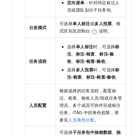
定向派单
：针对特定标注人
员或团队划分子任务包。
可选择
单人标注
或
多人投票
。模
分发模式
式区别见控制台
说明。
选择
单人标注
时，可选择
标
注
、
标注-检查
、
标注-验
任务流程
收
、
标注-检查-验收
。
选择
多人投票
时，可选择
标
注-检查
、
标注-检查-验收
。
根据选择的任务流程，配置标
注、检查、验收人员/组或任务管
人员配置
理员。多个成员可协作完成标注
任务。iTAG
中的角色权限，请
参见
人员角色分配
。
可选择
子任务包中抽检数据
、
抽