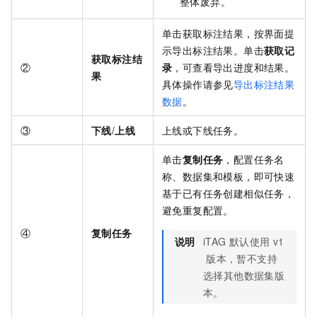
整体废弃。
单击获取标注结果，按界面提
示导出标注结果。单击
获取记
获取标注结
②
录
，可查看导出进度和结果。
果
具体操作请参见
导出标注结果
数据
。
③
下线
/
上线
上线或下线任务。
单击
复制任务
，配置任务名
称、数据集和模板，即可快速
基于已有任务创建相似任务，
避免重复配置。
④
复制任务
说明
iTAG
默认使用
v1
版本，暂不支持
选择其他数据集版
本。