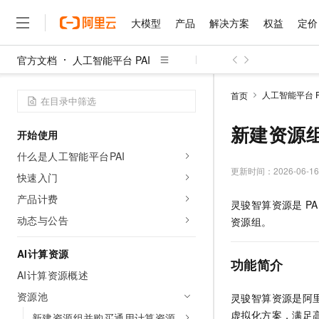
大模型
产品
解决方案
权益
定价
官方文档
人工智能平台 PAI
大模型
产品
解决方案
权益
定价
云市场
伙伴
服务
了解阿里云
精选产品
精选解决方案
普惠上云
产品定价
精选商城
成为销售伙伴
售前咨询
为什么选择阿里云
千问AI平台
人工智能平台 P
首页
了解云产品的定价详情
大模型服务平台百炼
睿译宝，AI翻译排版一
普惠上云 官方力荐
分销伙伴
在线服务
网站建设
什么是云计算
大
大模型服务与应用平台
上传文档即自动完成翻译和
云服务器38元/年起，超
新建资源
开始使用
咨询伙伴
多端小程序
技术领先
云上成本管理
售后服务
千问大模型
GLM-5.2：长任务时代
官方推荐返现计划
大模型
什么是人工智能平台PAI
大模型
精选产品
精选解决方案
Salesforce 国际版订阅
稳定可靠
管理和优化成本
多元化、高性能、安全可靠
推荐新用户得奖励，单订单
更新时间：
2026-06-16
销售伙伴合作计划
快速入门
自助服务
友盟天域
安全合规
人工智能与机器学习
AI
文本生成
无影云电脑
Hermes Agent，打造
云工开物
产品计费
灵骏智算资源是
PA
无影生态合作计划
在线服务
观测云
分析师报告
随时随地安全接入的云上超
自主进化，持久记忆，越用
高校专属算力普惠，学生认
计算
互联网应用开发
动态与公告
Qwen3.8-Max
资源组。
HOT
Salesforce On Alibaba C
工单服务
智能体时代全能旗舰模型
Tuya 物联网平台阿里云
研究报告与白皮书
云解析DNS
快速拥有专属 OpenClaw
Consulting Partner 合
大数据
容器
AI计算资源
免费试用
短信专区
功能简介
蓝凌 OA
Qwen3.7-Plus
AI 大模型销售与服务生
AI计算资源概述
现代化应用
存储
天池大赛
能看、能想、能动手的多模
云原生大数据计算服务 Max
解决方案免费试用 新老
电子合同
资源池
灵骏智算资源是阿
面向分析的企业级SaaS模
最高领取价值200元试用
安全
网络与CDN
AI 算法大赛
Qwen3-VL-Plus
虚拟化方案，满足
畅捷通
新建资源组并购买通用计算资源