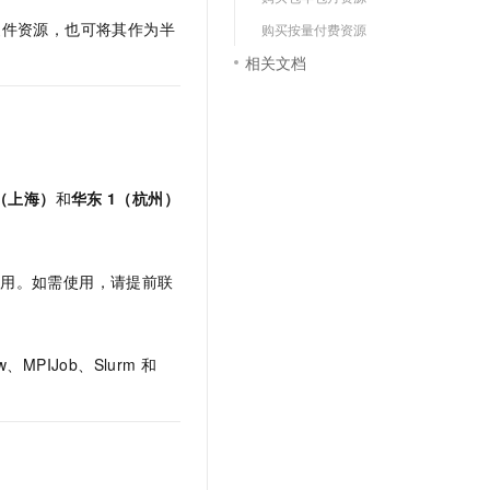
文戏情感细腻自然，动作戏激烈拳拳到肉，实现更强表演能力
支持中英文自由切换，具备更强的噪声鲁棒性
云聚AI 严选权益
SSL 证书
硬件资源，也可将其作为半
购买按量付费资源
，一键激活高效办公新体验
精选AI产品，从模型到应用全链提效
相关文档
堡垒机
AI 用量加速计划
应用
防火墙
、识别商机，让客服更高效、服务更出色。
新老同享，达量后返
千问办公
主机安全
NEW
的智能体编程平台
一站式AI生产力平台
（上海）
和
华东
1（杭州）
AI 应用及服务市场
伶鹊
企业级人与Agent协作平台，接入和调度多个数字员工
智能客服平台，对话机器人、对话分析、智能外呼
AI 应用
大模型服务平台百炼 - 全妙
使用。如需使用，请提前联
大模型
应用创作平台
多模态内容创作工具，已接入 DeepSeek
自然语言处理
ow、MPIJob、Slurm
和
数据标注
机器学习
息提取
与 AI 智能体进行实时音视频通话
从文本、图片、视频中提取结构化的属性信息
构建支持视频理解的 AI 音视频实时通话应用