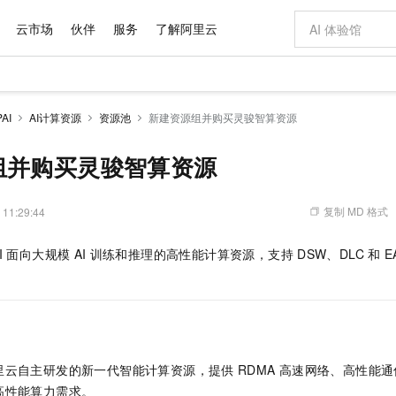
云市场
伙伴
服务
了解阿里云
AI 特惠
数据与 API
成为产品伙伴
企业增值服务
最佳实践
价格计算器
AI 场景体
基础软件
产品伙伴合
阿里云认证
市场活动
配置报价
大模型
AI
AI计算资源
资源池
新建资源组并购买灵骏智算资源
自助选配和估算价格
步到位
域名与网站
智启 AI 普惠权益
产品生态集成认证中心
企业支持计划
云上春晚
Qwen Audio：打造专属 AI 语音助手
千问官方 MaaS 平台，为开发者和 Agent 而生，新用户赠送 1 亿 + tokens 额度
云服务器 EC
一句话生成原生
AI Coding
阿里云Maa
2026 阿里云
为企业打
数据集
Windows
大模型认证
模型
NEW
NEW
格式还原
值低价云产品抢先购
提供智能易用的域名与建站服务
至高享 1亿+免费 tokens，加速 Al 应用落地
Qwen-Audio-3.0-Realtime 端到端实时语音角色扮演
安全可靠、弹
输入一句话想法,
智能编程，一键
组并购买灵骏智算资源
产品生态伙伴
专家技术服务
云上奥运之旅
弹性计算合作
阿里云中企出
手机三要素
宝塔 Linux
全部认证
价格优势
开源旗舰模型
对象存储 OSS
即刻拥有 DeepSeek-V4-Pro
阿里云 OPC 创新助力计划
云数据库 RD
一键部署幻兽
AI 电商营销
产品生态伙伴工作台
企业增值服务台
云栖战略参考
云存储合作计
云栖大会
身份实名认证
CentOS
训练营
推动算力普惠，释放技术红利
的大模型服务
最高返9万
真正可用的 1M 上下文,一次完成代码全链路开发
轻松解锁专属 DeepSeek-V4-Pro
至高百万元 Token 补贴，加速一人公司成长
稳定、安全、高性价比、高性能的云存储服务
一键购买专属
从图文生成到
复制 MD 格式
 11:29:44
云上的中国
数据库合作计
活动全景
短信
Docker
图片和
自进化智能体
人工智能平台 PAI
5 分钟轻松部署专属 QwenPaw
Token Plan 模型订阅计划
Qoder
高效搭建 AI
AI 广告创作
企业成长
大模型
NEW
HOT
信息公告
I
面向大规模
AI
训练和推理的高性能计算资源，支持
DSW、DLC
和
E
看见新力量
云网络合作计
OCR 文字识别
JAVA
级电脑
越聪明
证享300元代金券
一站式AI开发、训练和推理服务
Qwen3.8-Max 首发尝鲜，限时加量 10 倍，夜间低至2折
从聊天伙伴进化为能主动干活的本地数字员工
面向真实软件
图文、视频一
Kimi-K3
HappyHors
NEW
魔搭 Mode
loud
服务实践
官网公告
Kimi 最新旗舰模型，长程编程与推理利器
让文字生成流
金融模力时刻
Salesforce O
版
发票查验
全能环境
Qoder CN
Claude Code + GStack 打造工程团队
千问办公，限时限量积分加倍
云原生数据库 P
低代码高效构
AI 建站
NEW
作计划
计划
创新中心
魔搭 ModelSc
健康状态
让AI从“聊天伙伴”进化为能干活的“数字员工”
覆盖公网/内网、递归/权威、移动APP等全场景解析服务
安装技能 GStack，拥有专属 AI 工程团队
你的AI工作搭子，覆盖日常办公高频场景
基于千问大模型等，支持代码智能生成、研发智能问答
0 代码专业建
客户案例
天气预报查询
操作系统
Deepseek-v4-pro
HappyHors
态合作计划
态智能体模型
旗舰 MoE 大模型，百万上下文与顶尖推理能力
图生视频，流
Compute
同享
容器服务 Kubernetes 版 ACK
万小智 AI 建站低至 15元/月
云防火墙
AI 短剧/漫剧
快递物流查询
WordPress
成为服务伙
高校合作
里云自主研发的新一代智能计算资源，提供
RDMA
高速网络、高性能通
式云数据仓库
点，立即开启云上创新
提供一站式管理容器应用的 K8s 服务
送.CN域名，送备案服务码
云原生的云上
AI助力短剧
GLM-5.2
Wan2.7-T
高性能算力需求。
Ubuntu