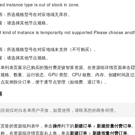
ed instance type is out of stock in zone.
因：所选规格型号在对应地域无库存。
案：请选择其他节点规格。
t kind of instance is temporarily not supported.Please choose anoth
因：所选规格型号在对应地域未支持（不可购买）。
案：请选择其他节点规格。
订单列表页展示已购买的预付费灵骏智算资源。在资源组详情页面单击
规格、数量、运行状态、GPU
类型、CPU
核数、内存、创建时间及过
节点实例拆分订单，便于逐节点管理（如续费、退订等）。
源
能目前仅对白名单用户开放，如需使用，请联系您的商务经理。
源
页签的资源组列表中，单击
操作
列下的
新建订单
>
新建按量付费订单
名称，在资源组详情页面右上角，单击
新建订单
>
新建按量付费订单
。