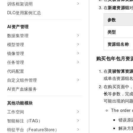
训练框架说明
在
新建资源组
DLC使用案例汇总
参数
AI资产管理
类型
数据集管理
资源组名称
模型管理
镜像管理
购买包年包月资
任务管理
代码配置
在
灵骏智算资
或单击资源组
自定义组件管理
在购买页面中
AI资产血缘服务
长
等参数，完
可能出现的问
其他功能模块
The order 
工作空间
错误原
智能标注（iTAG）
解决方
特征平台（FeatureStore）