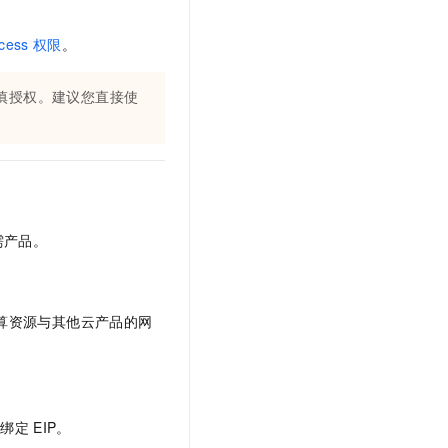
t.diy 一步搞定创意建站
构建大模型应用的安全防护体系
通过自然语言交互简化开发流程,全栈开发支持
通过阿里云安全产品对 AI 应用进行安全防护
ccess
权限
。
慎授权。建议您直接使
需产品。
算资源与其他云产品的网
并绑定
EIP。