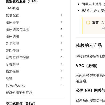
模型在线服务（EAS）
10 分钟在聊天系统中增加
阿里云主账号
专有云
EAS概述
RAM
用户：需
权限配置
服务部署
重要
Al
用
服务调试与压测
服务调用
异步推理
依赖的云产品
弹性伸缩
灵骏智算资源在创
日志监控与报警
发布管理
VPC（必选）
稳定保障
分配灵骏智算资源
沙箱
络连通。
TokenWorks
公网
NAT
网关
EAS使用案例汇总
如果后续需要访问
交互式建模（DSW）