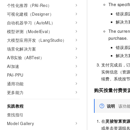
The specifi
个性化推荐（PAI-Rec）
错误原
可视化建模（Designer）
解决方
自动机器学习（AutoML）
The curren
模型评测（ModelEval）
purchase.
大模型应用开发（LangStudio）
错误原
场景化解决方案
解决方
A/B实验（ABTest）
支付完成后，
AI加速
实例信息（资源
PAI-PPU
续费。系统按
通用功能
购买按量付费资
更多能力
说明
该功
实践教程
查找指引
在
灵骏智算资
Model Gallery
或单击资源组