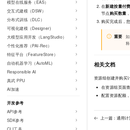
模型在线服务（EAS）
在
新建按量付
交互式建模（DSW）
节点
购买数量
分布式训练（DLC）
购买完成后，
可视化建模（Designer)
重要
如
大模型应用开发（LangStudio）
释
个性化推荐（PAI-Rec）
特征平台（FeatureStore）
自动机器学习（AutoML)
相关文档
Responsible AI
资源组创建并购买
真武 PPU
在资源组页面
AI加速
配置资源配额
开发参考
API参考
上一篇：
通用计
SDK参考
CLI工具