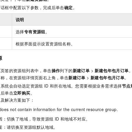
对话框中配置以下参数，完成后单击
确定
。
说明
选择
专有资源组
。
根据界面提示设置资源组名称。
源
源
页签的资源组列表中，单击
操作
列下的
新建订单
>
新建包年包月订单
名称，在资源组详情页面右上角，单击
新建订单
>
新建包年包月订单
。
，系统会自动选定资源组
ID
和所在地域。您需要根据业务需求选择
节点
成后单击
立即购买
。
题及解决方案如下：
does not contain information for the current resource group.
因：切换了地域，导致资源组
ID
和地域不对应。
案：请切换至资源组默认地域。