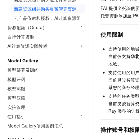
AI 产品 免费试用
网络
安全
云开发大赛
PAI
提供全托管的
新建资源组并购买灵骏智算资源
Tableau 订阅
1亿+ 大模型 tokens 和 
托管资源添加至
PA
云产品依赖和授权：AI计算资源组
可观测
入门学习赛
中间件
AI空中课堂在线直播课
140+云产品 免费试用
大模型服务
资源配额（Quota）
上云与迁云
产品新客免费试用，最长1
数据库
使用限制
自持计算资源
生态解决方案
千问AI平台-Token Plan
企业出海
大模型ACA认证体验
大数据计算
AI计算资源实践教程
支持使用的地
助力企业全员 AI 认知与能
行业生态解决方案
政企业务
当前仅支持
华
媒体服务
千问AI平台-模型体验
Model Gallery
开发者生态解决方案
地域。
在线体验全尺寸、多种模态
模型部署及训练
企业服务与云通信
支持使用的用
AI 开发和 AI 应用解决
Happy 系列大模型
模型评测
当前灵骏智算
域名与网站
系您的商务经
模型蒸馏
终端用户计算
支持的任务类
模型压缩
当前灵骏智算
实验管理
Serverless
大模型解决方案
Ray
类型的训
使用指引
开发工具
快速部署 Dify，高效搭建 
Model Gallery使用案例汇总
操作账号和权
迁移与运维管理