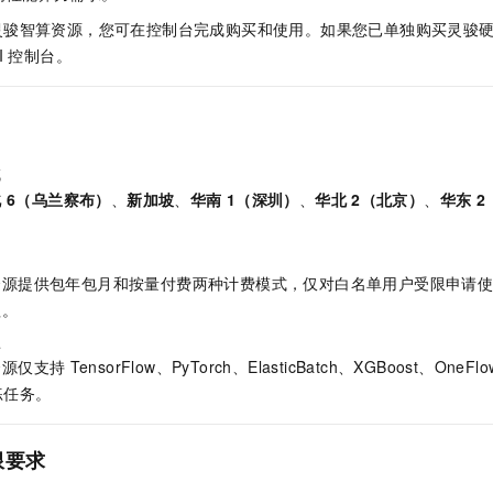
服务生态伙伴
视觉 Coding、空间感知、多模态思考等全面升级
1M上下文，专为长程任务能力而生
云工开物
企业应用
Night Plan 支持 Qwen 3.8-Max
AI 办公
NEW
灵骏智算资源，您可在控制台完成购买和使用。如果您已单独购买灵骏
Red Hat
30+ 款产品免费体验
夜间 5 折，Qwen/Meoo/TokenPlan 客户专享
AI智能应用
科研合作
I
控制台。
ERP
堂（旗舰版）
SUSE
智能客服
AI 应用构建
大模型原生
CRM
2个月
自动承接线索
建站小程序
Qoder
大模型服务平台百炼-应用模版
OA 办公系统
HOT
NEW
面向真实软件
个人版上线、团队版降价；千问3.8-Max首发发尝鲜
丰富多元化的应用模版和解决方案
域
力提升
财税管理
模板建站
北
6（乌兰察布）
、
新加坡
、
华南
1（深圳）
、
华北
2（北京）
、
华东
2
万有无界
大模型服务平台百炼-智能体
400电话
定制建站
的模型效果
灵活可视化地构建企业级 Agent
户
方案
广告营销
模板小程序
秒悟
人工智能平台 PAI
资源提供包年包月和按量付费两种计费模式，仅对白名单用户受限申请
定制小程序
云端极速 AI 
新一代 AI 视频生成模型，深度适配广告营销等场景
AI Native 的算法工程平台，一站式完成建模、训练、推理服务部署
理。
型
APP 开发
资源仅支持
TensorFlow、PyTorch、ElasticBatch、XGBoost、OneFl
建站系统
练任务。
AI 应用
10分钟微调：让0.6B模型媲美235B模型
多模态数据信
限要求
依托云原生高可用架构,实现Dify私有化部署
用1%尺寸在特定领域达到大模型90%以上效果