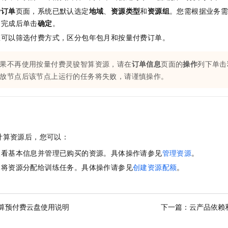
费订单
页面，系统已默认选定
地域
、
资源类型
和
资源组
。您需根据业务
，完成后单击
确定
。
您可以筛选付费方式，区分包年包月和按量付费订单。
果不再使用按量付费灵骏智算资源，请在
订单信息
页面的
操作
列下单击
放节点后该节点上运行的任务将失败，请谨慎操作。
计算资源后，您可以：
查看基本信息并管理已购买的资源。具体操作请参见
管理资源
。
，将资源分配给训练任务。具体操作请参见
创建资源配额
。
算预付费云盘使用说明
下一篇：
云产品依赖