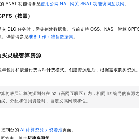
的
SNAT
功能请参见
使用公网
NAT
网关
SNAT
功能访问互联网
。
CPFS（按需）
提交
DLC
任务时，需先创建数据集。当前支持
OSS、NAS、智算
CPF
源。详情请参见
准备工作：准备数据集
。
购买灵骏智算资源
包年包月和按量付费两种计费模式。创建资源组后，根据需求购买资源
智算将底层计算资源划分在
hz（高网互联区）内，相同
hz
编号的资源
购买、分配和使用资源时，自定义高网亲和性。
控制台的
AI
计算资源 > 资源池
页面。
源
页签中，单击
新建资源组
。