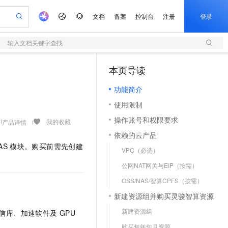
文档
备案
控制台
注册
登录
输入文档关键字查找
验
作计划
器
AI 活动
专业服务
服务伙伴合作计划
开发者社区
加入我们
服务平台百炼
阿里云 OPC 创新助力计划
本页导读
（1）
一站式生成采购清单，支持单品或批量购买
S
可编辑精美 PPT 文稿
S产品伙伴计划（繁花）
峰会
造的大模型服务与应用开发平台
轻量应用服务器
Agency Agents：拥有专属领域专家
AI 生产力先锋
Al MaaS 服务伙伴赋能合作
域名
博文
Careers
至高可申请百万元
功能简介
性可伸缩的云计算服务
 轻松生成专业的 PPT
开启高性价比 AI 编程新体验
先锋实践拓展 AI 生产力的边界
快速构建应用程序和网站，即刻迈出上云第一步
多领域专家智能体,一键组建 AI 虚拟交付团队
Token 补贴，五大权
计划
海大会
伙伴信用分合作计划
商标
问答
社会招聘
使用限制
益加速 OPC 成功
S
帕鲁游戏服务器
数字证书管理服务（原SSL证书）
HappyHorse 打造一站式影视创作平台
飞天发布时刻
HOT
划
备案
电子书
校园招聘
操作账号和权限要求
联机服务器，轻松开启游戏
视频创作，一键激活电商全链路生产力
全托管，含MySQL、PostgreSQL、SQL Server、MariaDB多引擎
实现全站HTTPS，呈现可信的WEB访问
所见，即是所愿
可视化编排打通从文字构思到成片全链路闭环
我的收藏
产品详情
更多支持
划
公司注册
镜像站
依赖的云产品
视频生成
语音识别与合成
 智能体与工作流应用
短信服务
漫剧工坊：一站式动画创作平台
AI 实训营
AS
模块。购买前需先创建
合作伙伴培训与认证
VPC（必选）
划
上云迁移
的智能体编程平台
站生成，高效打造优质广告素材
通过阿里云百炼高效搭建AI应用,助力高效开发
快速生产连贯的高质量长漫剧
从基础到进阶，Agent 创客手把手教你
国内短信简单易用，安全可靠，秒级触达，全球覆盖200+国家和地区。
e-1.1-T2V
Qwen3-TTS-Flash
lScope
我要反馈
查询合作伙伴
公网NAT网关与EIP（按需）
畅细腻的高质量视频
离线语音合成大模型，多语言方言自适应，低延迟高稳定
n Alibaba Cloud ISV 合作
代维服务
olarDB
建企业门户网站
大数据开发治理平台 DataWorks
10 分钟搭建微信、支付宝小程序
OSS/NAS/智算CPFS（按需）
创新加速
ope
登录合作伙伴管理后台
我要建议
站，无忧落地极速上线
以可视化方式快速构建移动和 PC 门户网站
100%兼容MySQL、PostgreSQL，兼容Oracle，支持集中和分布式
高效部署网站，快速应用到小程序
Data Agent 驱动的一站式 Data+AI 开发治理平台
e-1.1-I2V
Cosyvoice-V3-Flash
新建资源组并购买灵骏智算资源
安全
畅自然，细节丰富
高表现力语音合成大模型，语音克隆听感自然
我要投诉
上云场景组合购
伴
新建资源组
信库、加速软件及
GPU
边界网络安全防护产品
漫剧创作，剧本、分镜、视频高效生成
覆盖90%+业务场景，专享组合折扣价
2V
VPN
Fun-ASR
购买包年包月资源