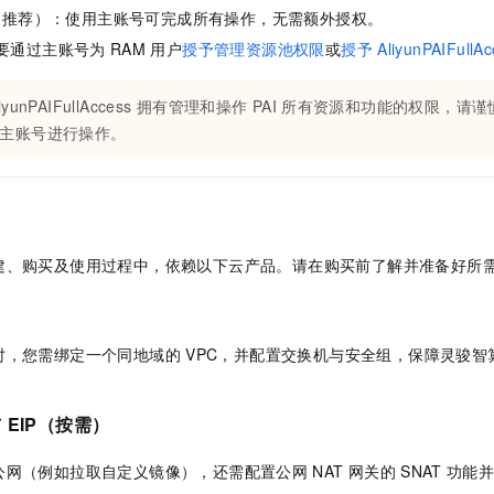
一个 AI 助手
即刻拥有 DeepSeek-R1 满血版
超强辅助，Bol
（推荐）：使用主账号可完成所有操作，无需额外授权。
在企业官网、通讯软件中为客户提供 AI 客服
多种方案随心选，轻松解锁专属 DeepSeek
要通过主账号为
RAM
用户
授予管理资源池权限
或
授予
AliyunPAIFullA
iyunPAIFullAccess
拥有管理和操作
PAI
所有资源和功能的权限，请谨
主账号进行操作。
建、购买及使用过程中，依赖以下云产品。请在购买前了解并准备好所
时，您需绑定一个同地域的
VPC，并配置交换机与安全组，保障灵骏智
与
EIP（按需）
公网（例如拉取自定义镜像），还需配置公网
NAT
网关的
SNAT
功能