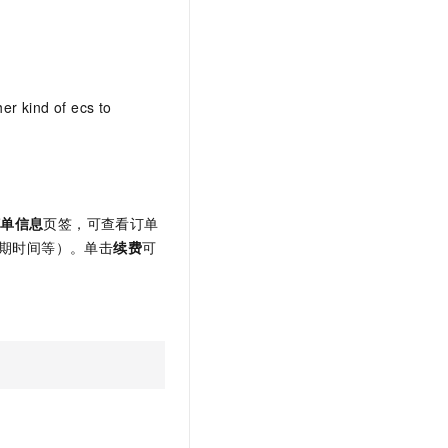
er kind of ecs to
订单信息
页签，可查看订单
期时间等）。单击
续费
可
。