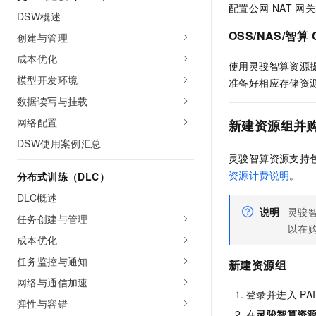
配置公网
NAT
网关
DSW概述
OSS/NAS/智算
创建与管理
成本优化
使用灵骏智算资源
模型开发环境
准备好相应存储资
数据读写与挂载
网络配置
新建资源组并
DSW使用案例汇总
灵骏智算资源支持
资源计费说明
。
分布式训练（DLC）
DLC概述
说明
灵骏
任务创建与管理
以在
成本优化
任务监控与通知
新建资源组
网络与通信加速
登录并进入
PAI
弹性与容错
在
灵骏智算资