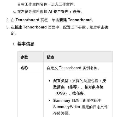
目标工作空间名称，进入工作空间。
在左侧导航栏选择
AI
资产管理
>
任务
。
在
Tensorboard
页签，单击
新建 Tensorboard
。
在
新建
Tensorboard
页面中，配置以下参数，然后单击
确
定
。
基本信息
参数
描述
名称
自定义
Tensorboard
实例名称。
配置类型
：支持的类型包括：
按
数据集
（推荐）
、
按对象存储
（OSS）
、
按任务
。
Summary
目录
：训练代码中
SummaryWriter
指定的日志文件
存储路径。