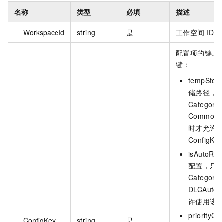
名称
类型
必填
描述
WorkspaceId
string
是
工作空间 ID
配置项的键。
键：
tempSto
储路径，
Categor
CommonRe
时才允许
ConfigKe
isAutoR
配置，只
Categor
DLCAuto
许使用该 Co
priority
ConfigKey
string
是