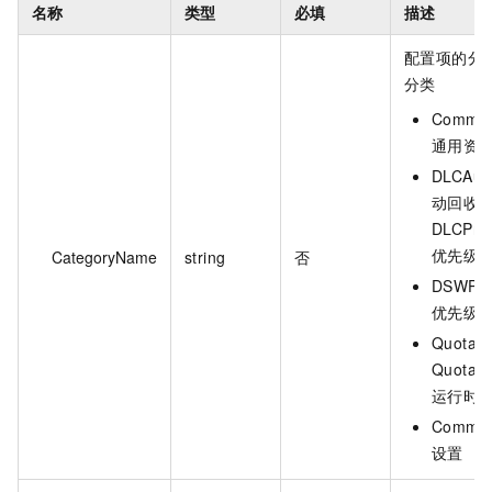
名称
类型
必填
描述
配置项的分
分类
Common
通用资
DLCAut
动回收-
DLCPrio
优先级
CategoryName
string
否
DSWPrio
优先级
QuotaM
Quota
运行时
Common
设置