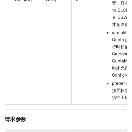
置，只有 Ca
为 DLCPrio
者 DSWPri
才允许使用该
quotaMax
Quota 
行时长配
Categor
QuotaMax
时才允许
ConfigKe
predefi
预置标签
须带上标
请求参数