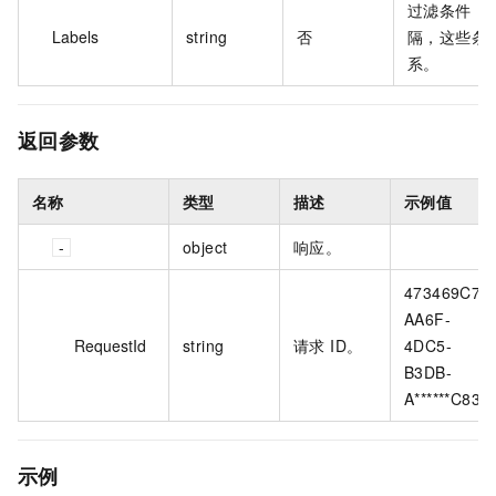
过滤条件，
Labels
string
否
隔，这些条
系。
返回参数
名称
类型
描述
示例值
object
响应。
473469C7-
AA6F-
RequestId
string
请求 ID。
4DC5-
B3DB-
A******C83E
示例