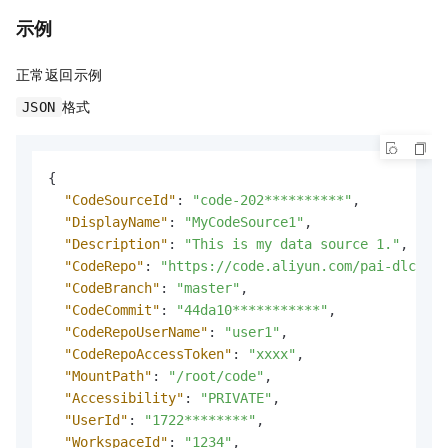
示例
正常返回示例
格式
JSON
{
"CodeSourceId"
:
"code-202**********"
,
"DisplayName"
:
"MyCodeSource1"
,
"Description"
:
"This is my data source 1."
,
"CodeRepo"
:
"https://code.aliyun.com/pai-dlc/exa
"CodeBranch"
:
"master"
,
"CodeCommit"
:
"44da10***********"
,
"CodeRepoUserName"
:
"user1"
,
"CodeRepoAccessToken"
:
"xxxx"
,
"MountPath"
:
"/root/code"
,
"Accessibility"
:
"PRIVATE"
,
"UserId"
:
"1722********"
,
"WorkspaceId"
:
"1234"
,