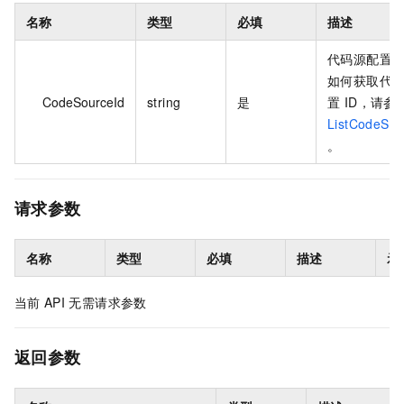
名称
类型
必填
描述
代码源配置 I
如何获取代
CodeSourceId
string
是
置 ID，请参
ListCodeSou
。
请求参数
名称
类型
必填
描述
示
当前
API
无需请求参数
返回参数