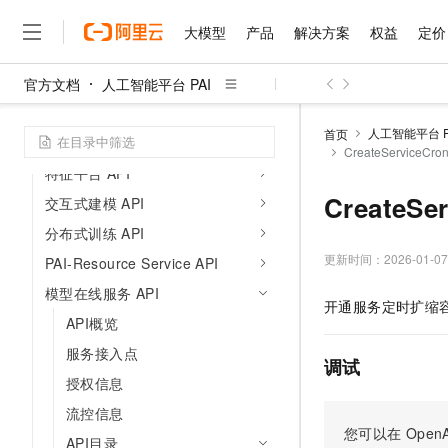
AI加速
大模型
产品
解决方案
权益
定价
开发参考
API参考
官方文档
人工智能平台 PAI
大模型
产品
解决方案
权益
定价
云市场
伙伴
服务
了解阿里云
精选产品
精选解决方案
普惠上云
产品定价
精选商城
成为销售伙伴
售前咨询
为什么选择阿里云
智能标注 API
千问AI平台
人工智能平台 P
首页
工作空间 API
了解云产品的定价详情
CreateServiceC
大模型服务平台百炼
睿译宝，AI翻译排版一
普惠上云 官方力荐
分销伙伴
在线服务
网站建设
什么是云计算
大
特征平台 API
大模型服务与应用平台
上传文档即自动完成翻译和
云服务器38元/年起，超
咨询伙伴
多端小程序
技术领先
CreateS
交互式建模 API
云上成本管理
售后服务
千问大模型
GLM-5.2：长任务时代
官方推荐返现计划
大模型
大模型
精选产品
精选解决方案
Salesforce 国际版订阅
稳定可靠
分布式训练 API
管理和优化成本
多元化、高性能、安全可靠
推荐新用户得奖励，单订单
销售伙伴合作计划
自助服务
更新时间：
2026-01-07
PAI-Resource Service API
友盟天域
安全合规
人工智能与机器学习
AI
文本生成
无影云电脑
Hermes Agent，打造
云工开物
无影生态合作计划
在线服务
模型在线服务 API
观测云
分析师报告
随时随地安全接入的云上超
自主进化，持久记忆，越用
高校专属算力普惠，学生认
计算
互联网应用开发
开通服务定时扩缩
Qwen3.8-Max
HOT
API概览
Salesforce On Alibaba C
工单服务
智能体时代全能旗舰模型
Tuya 物联网平台阿里云
研究报告与白皮书
云解析DNS
快速拥有专属 OpenClaw
Consulting Partner 合
大数据
容器
服务接入点
免费试用
短信专区
调试
蓝凌 OA
Qwen3.7-Plus
AI 大模型销售与服务生
授权信息
现代化应用
存储
天池大赛
能看、能想、能动手的多模
云原生大数据计算服务 Max
解决方案免费试用 新老
电子合同
流控信息
面向分析的企业级SaaS模
最高领取价值200元试用
安全
网络与CDN
您可以在
OpenA
AI 算法大赛
Qwen3-VL-Plus
API目录
畅捷通