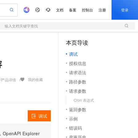
文档
备案
控制台
注册
登录
输入文档关键字查找
验
作计划
器
AI 活动
专业服务
服务伙伴合作计划
开发者社区
加入我们
服务平台百炼
阿里云 OPC 创新助力计划
本页导读
（1）
一站式生成采购清单，支持单品或批量购买
S
可编辑精美 PPT 文稿
S产品伙伴计划（繁花）
峰会
造的大模型服务与应用开发平台
轻量应用服务器
Agency Agents：拥有专属领域专家
AI 生产力先锋
Al MaaS 服务伙伴赋能合作
域名
博文
Careers
至高可申请百万元
调试
性可伸缩的云计算服务
 轻松生成专业的 PPT
开启高性价比 AI 编程新体验
先锋实践拓展 AI 生产力的边界
快速构建应用程序和网站，即刻迈出上云第一步
多领域专家智能体,一键组建 AI 虚拟交付团队
Token 补贴，五大权
计划
海大会
伙伴信用分合作计划
商标
问答
社会招聘
容
授权信息
益加速 OPC 成功
S
帕鲁游戏服务器
数字证书管理服务（原SSL证书）
HappyHorse 打造一站式影视创作平台
飞天发布时刻
HOT
划
备案
电子书
校园招聘
请求语法
联机服务器，轻松开启游戏
视频创作，一键激活电商全链路生产力
全托管，含MySQL、PostgreSQL、SQL Server、MariaDB多引擎
实现全站 HTTPS，呈现可信的 Web 访问
所见，即是所愿
可视化编排打通从文字构思到成片全链路闭环
更多支持
我的收藏
产品详情
划
公司注册
镜像站
路径参数
视频生成
语音识别与合成
 智能体与工作流应用
短信服务
漫剧工坊：一站式动画创作平台
AI 实训营
合作伙伴培训与认证
请求参数
划
上云迁移
的智能体编程平台
站生成，高效打造优质广告素材
通过阿里云百炼高效搭建AI应用,助力高效开发
快速生产连贯的高质量长漫剧
从基础到进阶，Agent 创客手把手教你
国内短信简单易用，安全可靠，秒级触达，全球覆盖200+国家和地区。
e-1.1-T2V
Qwen3-TTS-Flash
lScope
我要反馈
查询合作伙伴
Cron 表达式
畅细腻的高质量视频
离线语音合成大模型，多语言方言自适应，低延迟高稳定
n Alibaba Cloud ISV 合作
代维服务
olarDB
建企业门户网站
大数据开发治理平台 DataWorks
10 分钟搭建微信、支付宝小程序
返回参数
创新加速
ope
登录合作伙伴管理后台
我要建议
站，无忧落地极速上线
以可视化方式快速构建移动和 PC 门户网站
100%兼容MySQL、PostgreSQL，兼容Oracle，支持集中和分布式
高效部署网站，快速应用到小程序
Data Agent 驱动的一站式 Data+AI 开发治理平台
e-1.1-I2V
Cosyvoice-V3-Flash
调试
示例
安全
畅自然，细节丰富
高表现力语音合成大模型，语音克隆听感自然
我要投诉
上云场景组合购
伴
错误码
边界网络安全防护产品
漫剧创作，剧本、分镜、视频高效生成
覆盖90%+业务场景，专享组合折扣价
PI Explorer
2V
VPN
Fun-ASR
变更历史