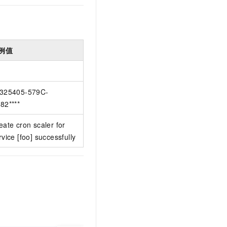
例值
325405-579C-
82****
eate cron scaler for
rvice [foo] successfully