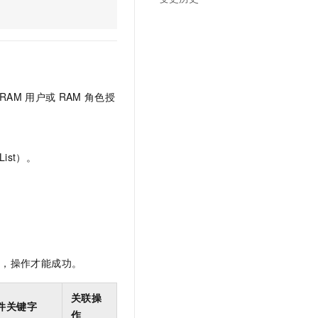
文戏情感细腻自然，动作戏激烈拳拳到肉，实现更强表演能力
支持中英文自由切换，具备更强的噪声鲁棒性
云聚AI 严选权益
SSL 证书
，一键激活高效办公新体验
精选AI产品，从模型到应用全链提效
堡垒机
AI 用量加速计划
应用
防火墙
、识别商机，让客服更高效、服务更出色。
新老同享，达量后返
千问办公
主机安全
NEW
RAM
用户或
RAM
角色授
的智能体编程平台
一站式AI生产力平台
AI 应用及服务市场
伶鹊
企业级人与Agent协作平台，接入和调度多个数字员工
智能客服平台，对话机器人、对话分析、智能外呼
ist）。
AI 应用
大模型服务平台百炼 - 全妙
大模型
应用创作平台
多模态内容创作工具，已接入 DeepSeek
自然语言处理
数据标注
限，操作才能成功。
机器学习
息提取
与 AI 智能体进行实时音视频通话
关联操
从文本、图片、视频中提取结构化的属性信息
构建支持视频理解的 AI 音视频实时通话应用
件关键字
作