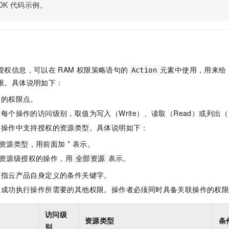
服务生态伙伴
视觉 Coding、空间感知、多模态思考等全面升级
1M上下文，专为长程任务能力而生
DK
代码示例。
云工开物
企业应用
Night Plan 支持 Qwen 3.8-Max
AI 办公
NEW
Red Hat
30+ 款产品免费体验
夜间 5 折，Qwen/Meoo/TokenPlan 客户专享
AI智能应用
科研合作
ERP
堂（旗舰版）
SUSE
智能客服
AI 应用构建
大模型原生
CRM
2个月
自动承接线索
建站小程序
Qoder
大模型服务平台百炼-应用模版
OA 办公系统
HOT
NEW
授权信息，可以在
RAM
权限策略语句的
元素中使用，用来给
Action
面向真实软件
个人版上线、团队版降价；千问3.8-Max首发发尝鲜
丰富多元化的应用模版和解决方案
限。具体说明如下：
力提升
财税管理
模板建站
万有无界
大模型服务平台百炼-智能体
体的权限点。
400电话
定制建站
的模型效果
灵活可视化地构建企业级 Agent
每个操作的访问级别，取值为写入（Write）、读取（Read）或列出（L
方案
广告营销
模板小程序
指操作中支持授权的资源类型。具体说明如下：
秒悟
人工智能平台 PAI
定制小程序
云端极速 AI 
新一代 AI 视频生成模型，深度适配广告营销等场景
AI Native 的算法工程平台，一站式完成建模、训练、推理服务部署
资源类型，用前面加 * 表示。
资源级授权的操作，用
表示。
APP 开发
全部资源
是指云产品自身定义的条件关键字。
建站系统
指成功执行操作所需要的其他权限。操作者必须同时具备关联操作的权
AI 应用
10分钟微调：让0.6B模型媲美235B模型
多模态数据信
访问级
依托云原生高可用架构,实现Dify私有化部署
用1%尺寸在特定领域达到大模型90%以上效果
资源类型
条
别