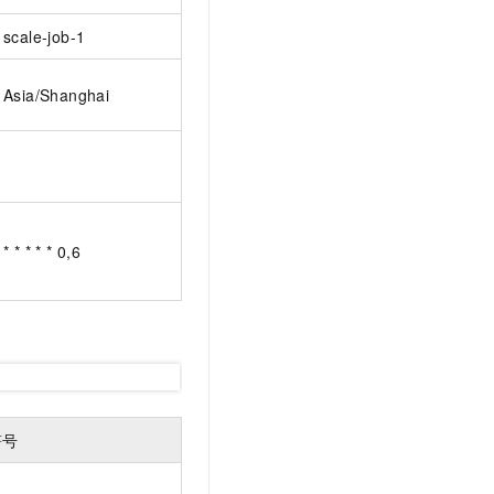
scale-job-1
Asia/Shanghai
* * * * * 0,6
符号