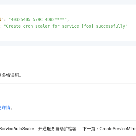
d"
:
"40325405-579C-4D82****"
,
:
"Create cron scaler for service [foo] successfully"
更多错误码。
更详情
。
eServiceAutoScaler - 开通服务自动扩缩容
下一篇：
CreateServiceM