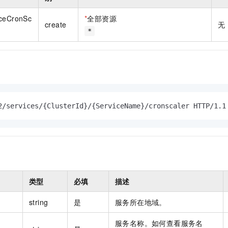
一个 AI 助手
即刻拥有 DeepSeek-R1 满血版
超强辅助，Bol
在企业官网、通讯软件中为客户提供 AI 客服
多种方案随心选，轻松解锁专属 DeepSeek
iceCronSc
*
全部资源
create
无
*
2/services/{ClusterId}/{ServiceName}/cronscaler HTTP/1.1
类型
必填
描述
string
是
服务所在地域。
服务名称。如何查看服务名