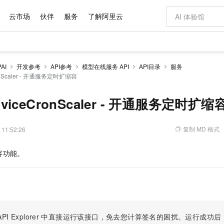
云市场
伙伴
服务
了解阿里云
AI 特惠
数据与 API
成为产品伙伴
企业增值服务
最佳实践
价格计算器
AI 场景体
基础软件
产品伙伴合
阿里云认证
市场活动
配置报价
大模型
AI
开发参考
API参考
模型在线服务 API
API目录
服务
自助选配和估算价格
ronScaler - 开通服务定时扩缩容
步到位
域名与网站
智启 AI 普惠权益
产品生态集成认证中心
企业支持计划
云上春晚
Qwen Audio：打造专属 AI 语音助手
千问官方 MaaS 平台，为开发者和 Agent 而生，新用户赠送 1 亿 + tokens 额度
云服务器 EC
一句话生成原生
AI Coding
阿里云Maa
2026 阿里云
为企业打
数据集
Windows
大模型认证
模型
NEW
NEW
格式还原
值低价云产品抢先购
提供智能易用的域名与建站服务
至高享 1亿+免费 tokens，加速 Al 应用落地
Qwen-Audio-3.0-Realtime 端到端实时语音角色扮演
安全可靠、弹
输入一句话想法,
智能编程，一键
产品生态伙伴
专家技术服务
云上奥运之旅
弹性计算合作
阿里云中企出
手机三要素
宝塔 Linux
全部认证
erviceCronScaler - 开通服务定时扩缩
价格优势
开源旗舰模型
对象存储 OSS
即刻拥有 DeepSeek-V4-Pro
阿里云 OPC 创新助力计划
云数据库 RD
一键部署幻兽
AI 电商营销
产品生态伙伴工作台
企业增值服务台
云栖战略参考
云存储合作计
云栖大会
身份实名认证
CentOS
训练营
推动算力普惠，释放技术红利
的大模型服务
最高返9万
真正可用的 1M 上下文,一次完成代码全链路开发
轻松解锁专属 DeepSeek-V4-Pro
至高百万元 Token 补贴，加速一人公司成长
稳定、安全、高性价比、高性能的云存储服务
一键购买专属
从图文生成到
复制 MD 格式
 11:52:26
云上的中国
数据库合作计
活动全景
短信
Docker
图片和
自进化智能体
人工智能平台 PAI
5 分钟轻松部署专属 QwenPaw
Token Plan 模型订阅计划
Qoder
高效搭建 AI
AI 广告创作
企业成长
大模型
NEW
HOT
信息公告
看见新力量
云网络合作计
OCR 文字识别
JAVA
级电脑
越聪明
证享300元代金券
一站式AI开发、训练和推理服务
Qwen3.8-Max 首发尝鲜，限时加量 10 倍，夜间低至2折
从聊天伙伴进化为能主动干活的本地数字员工
面向真实软件
图文、视频一
容功能。
Kimi-K3
HappyHors
NEW
魔搭 Mode
loud
服务实践
官网公告
Kimi 最新旗舰模型，长程编程与推理利器
让文字生成流
金融模力时刻
Salesforce O
版
发票查验
全能环境
Qoder CN
Claude Code + GStack 打造工程团队
千问办公，限时限量积分加倍
云原生数据库 P
低代码高效构
AI 建站
NEW
作计划
计划
创新中心
魔搭 ModelSc
健康状态
让AI从“聊天伙伴”进化为能干活的“数字员工”
覆盖公网/内网、递归/权威、移动APP等全场景解析服务
安装技能 GStack，拥有专属 AI 工程团队
你的AI工作搭子，覆盖日常办公高频场景
基于千问大模型等，支持代码智能生成、研发智能问答
0 代码专业建
客户案例
天气预报查询
操作系统
Deepseek-v4-pro
HappyHors
态合作计划
态智能体模型
旗舰 MoE 大模型，百万上下文与顶尖推理能力
图生视频，流
Compute
同享
容器服务 Kubernetes 版 ACK
万小智 AI 建站低至 15元/月
云防火墙
AI 短剧/漫剧
快递物流查询
WordPress
成为服务伙
高校合作
式云数据仓库
点，立即开启云上创新
提供一站式管理容器应用的 K8s 服务
送.CN域名，送备案服务码
云原生的云上
AI助力短剧
PI Explorer
中直接运行该接口，免去您计算签名的困扰。运行成功后，OpenA
GLM-5.2
Wan2.7-T
Ubuntu