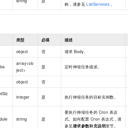
string
是
称，请参见
ListServices
。
类型
必填
描述
object
否
请求 Body。
array<ob
obs
是
定时伸缩任务描述。
ject>
object
否
etSiz
integer
是
执行伸缩任务的目标实例数。
要执行伸缩任务的 Cron 表达
dule
string
是
式。如何配置 Cron 表达式，请
参见
请求参数补充说明
章节。