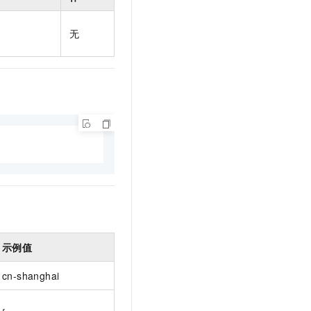
t.diy 一步搞定创意建站
构建大模型应用的安全防护体系
通过自然语言交互简化开发流程,全栈开发支持
通过阿里云安全产品对 AI 应用进行安全防护
无
示例值
cn-shanghai