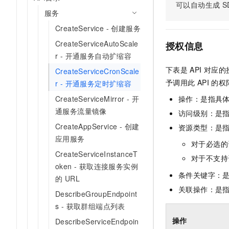
可以自动生成
S
AI 产品 免费试用
网络
安全
云开发大赛
服务
Tableau 订阅
1亿+ 大模型 tokens 和 
CreateService - 创建服务
可观测
入门学习赛
中间件
AI空中课堂在线直播课
140+云产品 免费试用
CreateServiceAutoScale
大模型服务
授权信息
上云与迁云
产品新客免费试用，最长1
数据库
r - 开通服务自动扩缩容
生态解决方案
千问AI平台-Token Plan
下表是
API
对应的
企业出海
CreateServiceCronScale
大模型ACA认证体验
大数据计算
予调用此
API
的权
r - 开通服务定时扩缩容
助力企业全员 AI 认知与能
行业生态解决方案
政企业务
媒体服务
千问AI平台-模型体验
CreateServiceMirror - 开
操作：是指具
开发者生态解决方案
在线体验全尺寸、多种模态
通服务流量镜像
访问级别：是指
企业服务与云通信
AI 开发和 AI 应用解决
CreateAppService - 创建
资源类型：是
Happy 系列大模型
域名与网站
应用服务
对于必选的
CreateServiceInstanceT
终端用户计算
对于不支持
oken - 获取连接服务实例
条件关键字：
Serverless
的 URL
大模型解决方案
关联操作：是
DescribeGroupEndpoint
开发工具
快速部署 Dify，高效搭建 
s - 获取群组端点列表
迁移与运维管理
操作
DescribeServiceEndpoin