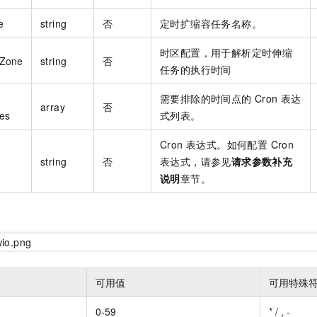
e
string
否
定时扩缩容任务名称。
时区配置，用于解析定时伸缩
Zone
string
否
任务的执行时间
需要排除的时间点的 Cron 表达
array
否
es
式列表。
Cron 表达式。如何配置 Cron
string
否
表达式，请参见
请求参数补充
说明
章节。
可用值
可用特殊
0-59
* / , -